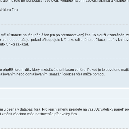
t, ale můžete ho jednoduše resetovat. Přejděte na přihlašovací stránku a klikněte
rátora fóra.
i mě
zůstanete na fóru přihlášen jen po přednastavený čas. To slouží k zabránění zn
se ale nedoporučuje, pokud přistupujete k fóru ze sdíleného počítače, např. v kniho
tuto funkci zakázal.
phpBB fórem, díky kterým zůstáváte přihlášen ve fóru. Pokud je to povoleno majit
přihlašováním nebo odhlašováním, smazání cookies fóra může pomoci.
ení uložena v databázi fóra. Pro jejich změnu přejděte na váš „Uživatelský panel“ p
i změnit všechna vaše nastavení a předvolby fóra.