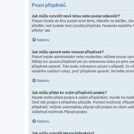
Psaní příspěvků
Jak můžu vytvořit nové téma nebo poslat odpověď?
Pokud chcete do fóra poslat nové téma, klikněte na tlačítko „No
předtím, než budete moci posílat příspěvky. Naspodu každého fó
přílohy“ atd.
Nahoru
Jak můžu upravit nebo smazat příspěvek?
Pokud nejste administrátor nebo moderátor, můžete pouze upravo
Někdy lze upravit příspěvek jen po omezenou dobu po jeho odesl
příspěvek upravili. Toto bude zobrazeno pouze v případě, že n
vlastního uvážení vzkaz, proč příspěvek upravili. Vezměte pr
Nahoru
Jak můžu přidat ke svým příspěvků podpis?
Abyste mohli přidat podpis k vašim příspěvkům, musíte ho nejdří
čímž váš podpis k příspěvku připojíte. Pomocí možnosti „Připo
příspěvků“ můžete automaticky připojit váš podpis ke všem vaš
zaškrtnutí možnosti
Připojit podpis
.
Nahoru
Jak můžu vytvořit hlasování/anketu?