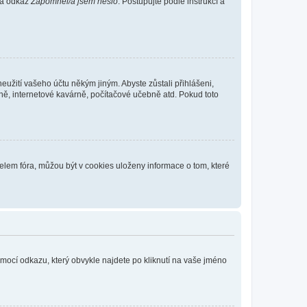
 na odkaz
Zapomněl/a jsem heslo
. Postupujte podle instrukcí a
eužití vašeho účtu někým jiným. Abyste zůstali přihlášeni,
vně, internetové kavárně, počítačové učebně atd. Pokud toto
elem fóra, můžou být v cookies uloženy informace o tom, které
omocí odkazu, který obvykle najdete po kliknutí na vaše jméno