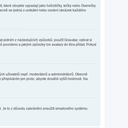
í, které obvykle vypadají jako hvězdičky, tečky nebo čtverečky
 a obecně se jedná o unikátní nebo osobní obrázek každého
t jedním z následujících způsobů: použít Gravatar, vybrat si
tarů povoleno a jakými způsoby lze avatary do fóra přidat. Pokud
itých uživatelů např. moderátorů a administrátorů. Obecně
přispíváním jen proto, abyste dosáhli vyšší hodnosti. Na
lil. Je to z důvodu zabránění zneužití emailového systému