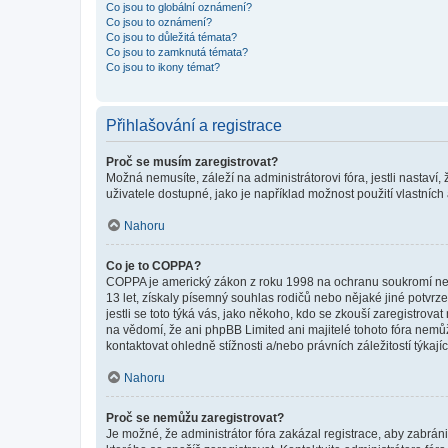
Co jsou to globální oznámení?
Co jsou to oznámení?
Co jsou to důležitá témata?
Co jsou to zamknutá témata?
Co jsou to ikony témat?
Přihlašování a registrace
Proč se musím zaregistrovat?
Možná nemusíte, záleží na administrátorovi fóra, jestli nastaví,
uživatele dostupné, jako je například možnost použití vlastních
Nahoru
Co je to COPPA?
COPPA je americký zákon z roku 1998 na ochranu soukromí nezl
13 let, získaly písemný souhlas rodičů nebo nějaké jiné potvrze
jestli se toto týká vás, jako někoho, kdo se zkouší zaregistro
na vědomí, že ani phpBB Limited ani majitelé tohoto fóra nem
kontaktovat ohledně stížnosti a/nebo právních záležitostí týkajíc
Nahoru
Proč se nemůžu zaregistrovat?
Je možné, že administrátor fóra zakázal registrace, aby zabrán