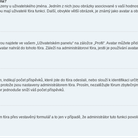
éna?
azeny u uživatelského jména. Jedním z nich jsou obrázky asociované s vaší hodnost
jakou mají uživatelé fóra funkci. Další, obvykle větší obrázek, je známý jako avatar
ou najdete ve vašem „Uživatelském panelu“ na záložce „Profil“. Avatar můžete přida
vatar nahrát do tohoto fóra. Záleží na administrátorovi fóra, jestli je používání ava
ndikují počet příspěvků, které jste do fóra odeslali, nebo slouží k identifikaci urč
protože jsou nastaveny administrátorem fóra. Prosím, nezatěžujte fórum zbytečným 
or jednoduše sníží váš počet příspěvků.
 fóra přes vestavěný formulář a to jen v případě, že administrátor tuto funkci povo