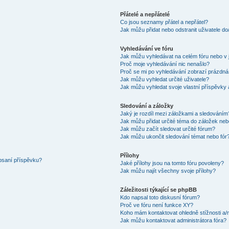
Přátelé a nepřátelé
Co jsou seznamy přátel a nepřátel?
Jak můžu přidat nebo odstranit uživatele d
Vyhledávání ve fóru
Jak můžu vyhledávat na celém fóru nebo v 
Proč moje vyhledávání nic nenašlo?
Proč se mi po vyhledávání zobrazí prázdná
Jak můžu vyhledat určité uživatele?
Jak můžu vyhledat svoje vlastní příspěvky
Sledování a záložky
Jaký je rozdíl mezi záložkami a sledováním
Jak můžu přidat určité téma do záložek neb
Jak můžu začít sledovat určité fórum?
Jak můžu ukončit sledování témat nebo fór
Přílohy
 psaní příspěvku?
Jaké přílohy jsou na tomto fóru povoleny?
Jak můžu najít všechny svoje přílohy?
Záležitosti týkající se phpBB
Kdo napsal toto diskusní fórum?
Proč ve fóru není funkce XY?
Koho mám kontaktovat ohledně stížnosti a/ne
Jak můžu kontaktovat administrátora fóra?