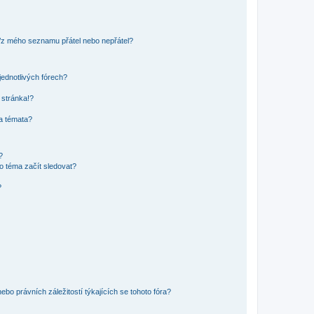
o/z mého seznamu přátel nebo nepřátel?
jednotlivých fórech?
 stránka!?
 a témata?
?
o téma začít sledovat?
?
bo právních záležitostí týkajících se tohoto fóra?