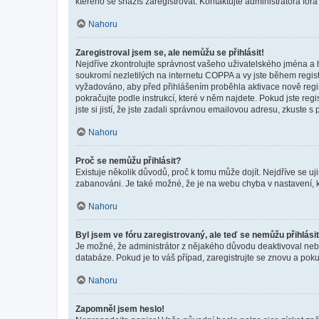
kterého se snažíš zaregistrovat. Kontaktujte administrátora fór
Nahoru
Zaregistroval jsem se, ale nemůžu se přihlásit!
Nejdříve zkontrolujte správnost vašeho uživatelského jména a 
soukromí nezletilých na internetu COPPA a vy jste během registr
vyžadováno, aby před přihlášením proběhla aktivace nově regis
pokračujte podle instrukcí, které v něm najdete. Pokud jste re
jste si jistí, že jste zadali správnou emailovou adresu, zkuste 
Nahoru
Proč se nemůžu přihlásit?
Existuje několik důvodů, proč k tomu může dojít. Nejdříve se ujis
zabanováni. Je také možné, že je na webu chyba v nastavení, k
Nahoru
Byl jsem ve fóru zaregistrovaný, ale teď se nemůžu přihlásit
Je možné, že administrátor z nějakého důvodu deaktivoval nebo 
databáze. Pokud je to váš případ, zaregistrujte se znovu a pokus
Nahoru
Zapomněl jsem heslo!