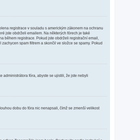
povolena registrace v souladu s americkým zákonem na ochranu
eré jste obdrželi emailem. Na některých fórech je také
 během registrace. Pokud jste obdrželi registrační email,
ail zachycen spam filtrem a skončil ve složce se spamy. Pokud
dministrátora fóra, abyste se ujistili, že jste nebyli
louhou dobu do fóra nic nenapsali, čímž se zmenší velikost