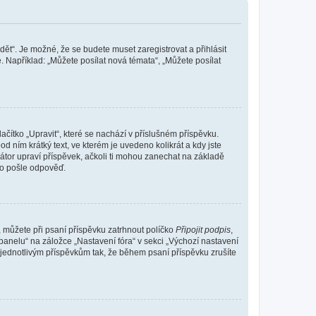
dět“. Je možné, že se budete muset zaregistrovat a přihlásit
 Například: „Můžete posílat nová témata“, „Můžete posílat
čítko „Upravit“, které se nachází v příslušném příspěvku.
 ním krátký text, ve kterém je uvedeno kolikrát a kdy jste
átor upraví příspěvek, ačkoli ti mohou zanechat na základě
do pošle odpověď.
e, můžete při psaní příspěvku zatrhnout políčko
Připojit podpis
,
anelu“ na záložce „Nastavení fóra“ v sekci „Výchozí nastavení
 jednotlivým příspěvkům tak, že během psaní příspěvku zrušíte