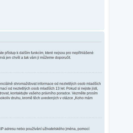
káte přístup k dalším funkcím, které nejsou pro nepřihlášené
rvá jen chvíli a tak vám ji můžeme doporučit.
enciálně shromažďovat informace od nezletilých osob mladších
í od nezletilých osob mladších 13 let. Pokud si nejste jisti,
istrovat, kontaktujte vašeho právního poradce. Vezměte prosím
kéhokoliv druhu, kromě těch uvedených v otázce „Koho mám
ši IP adresu nebo používání uživatelského jména, pomocí