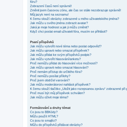
fóru?
Zobrazení časů není správné!
Změnil jsem časovou zónu, ale čas se stále nezobrazuje správně!
Můj jazyk není na seznamu!
K čemu slouží obrázky zobrazené u mého uživatelského jména?
Jak můžu u svého jména zobrazit avatar?
Jaká je moje hodnost a jak ji můžu změnit?
Když chci poslat email uživateli fóra, musím se přihlásit?
Psaní příspěvků
Jak můžu vytvořit nové téma nebo poslat odpověď?
Jak můžu upravit nebo smazat příspěvek?
Jak můžu přidat ke svým příspěvků podpis?
Jak můžu vytvořit hlasování/anketu?
Proč nemůžu přidat do hlasování více možností?
Jak můžu upravit nebo smazat hlasování?
Proč nemám přístup do určitého fóra?
Proč nemůžu posílat přílohy?
Proč jsem obdržel varování?
Jak můžu moderátorovi nahlásit příspěvek?
K čemu slouží tlačítko „Uložit jako rozepsanou zprávu“ zobrazené při
Proč musí být můj příspěvek schválen?
Jak můžu oživit moje téma?
Formátování a druhy témat
Co jsou to BBKódy?
Můžu použít HTML?
Co jsou to smajlíci?
Můžu do příspěvků přidávat obrázky?