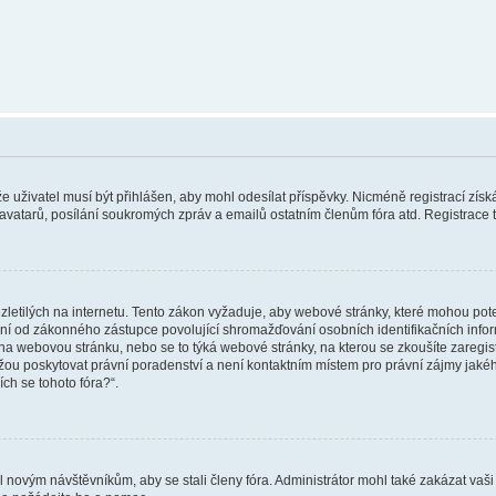
 že uživatel musí být přihlášen, aby mohl odesílat příspěvky. Nicméně registrací zís
 avatarů, posílání soukromých zpráv a emailů ostatním členům fóra atd. Registrace t
etilých na internetu. Tento zákon vyžaduje, aby webové stránky, které mohou pot
ní od zákonného zástupce povolující shromažďování osobních identifikačních informac
vat na webovou stránku, nebo se to týká webové stránky, na kterou se zkoušíte zareg
ůžou poskytovat právní poradenství a není kontaktním místem pro právní zájmy ja
ích se tohoto fóra?“.
il novým návštěvníkům, aby se stali členy fóra. Administrátor mohl také zakázat va