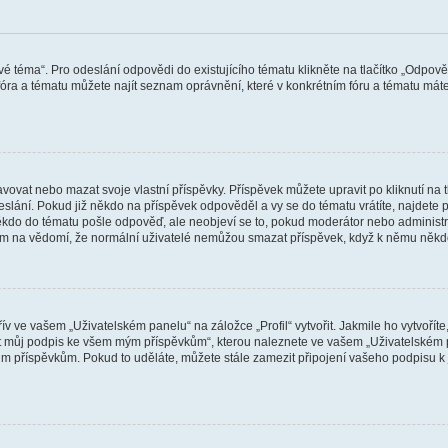
vé téma“. Pro odeslání odpovědi do existujícího tématu klikněte na tlačítko „Odpově
ra a tématu můžete najít seznam oprávnění, které v konkrétním fóru a tématu máte.
vat nebo mazat svoje vlastní příspěvky. Příspěvek můžete upravit po kliknutí na tla
ání. Pokud již někdo na příspěvek odpověděl a vy se do tématu vrátíte, najdete pod
ěkdo do tématu pošle odpověď, ale neobjeví se to, pokud moderátor nebo administr
osím na vědomí, že normální uživatelé nemůžou smazat příspěvek, když k němu něk
v ve vašem „Uživatelském panelu“ na záložce „Profil“ vytvořit. Jakmile ho vytvořít
jit můj podpis ke všem mým příspěvkům“, kterou naleznete ve vašem „Uživatelském p
im příspěvkům. Pokud to uděláte, můžete stále zamezit připojení vašeho podpisu k