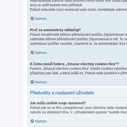
Nepropadejte panice! Vaše původní heslo nelze sice získat zpě
brzy se opět budete moci přihlásit.
Pokud nebudete moci resetovat vaše heslo, kontaktujte administ
Nahoru
Proč se automaticky odhlašuji?
Pokud nezatrhnete během přihlašování políčko
Zapamatovat s
zatrhněte během přihlašování políčko
Zapamatovat si mě
. To 
zaškrtávací políčko nevidíte, znamená to, že administrátor fóra 
Nahoru
K čemu slouží funkce „Smazat všechny cookies fóra“?
Funkce „Smazat všechny cookies fóra“ smaže cookies vytvořené 
příspěvky jste četli, a které ještě ne. Pokud máte problém s 
Nahoru
Předvolby a nastavení uživatele
Jak můžu změnit svoje nastavení?
Pokud jste se ve fóru zaregistrovali, jsou všechna vaše nastav
nahoře na stránkách fóra. V „Uživatelském panelu“ budete moc
Nahoru