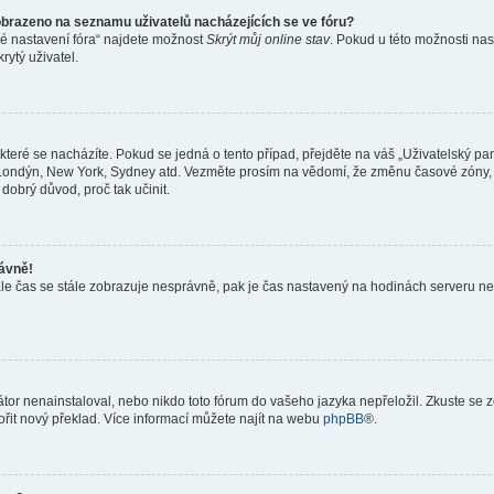
obrazeno na seznamu uživatelů nacházejících se ve fóru?
né nastavení fóra“ najdete možnost
Skrýt můj online stav
. Pokud u této možnosti nas
rytý uživatel.
teré se nacházíte. Pokud se jedná o tento případ, přejděte na váš „Uživatelský pa
a, Londýn, New York, Sydney atd. Vezměte prosím na vědomí, že změnu časové zóny, 
 dobrý důvod, proč tak učinit.
rávně!
ě, ale čas se stále zobrazuje nesprávně, pak je čas nastavený na hodinách serveru 
or nenainstaloval, nebo nikdo toto fórum do vašeho jazyka nepřeložil. Zkuste se ze
ořit nový překlad. Více informací můžete najít na webu
phpBB
®.