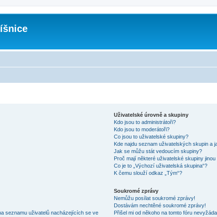
íšnice
Uživatelské úrovně a skupiny
Kdo jsou to administrátoři?
Kdo jsou to moderátoři?
Co jsou to uživatelské skupiny?
Kde najdu seznam uživatelských skupin a j
Jak se můžu stát vedoucím skupiny?
Proč mají některé uživatelské skupiny jinou
Co je to „Výchozí uživatelská skupina“?
K čemu slouží odkaz „Tým“?
Soukromé zprávy
Nemůžu posílat soukromé zprávy!
Dostávám nechtěné soukromé zprávy!
na seznamu uživatelů nacházejících se ve
Přišel mi od někoho na tomto fóru nevyžáda