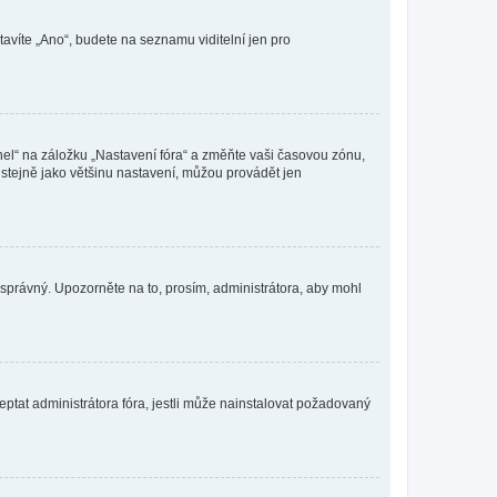
tavíte „Ano“, budete na seznamu viditelní jen pro
nel“ na záložku „Nastavení fóra“ a změňte vaši časovou zónu,
stejně jako většinu nastavení, můžou provádět jen
nesprávný. Upozorněte na to, prosím, administrátora, aby mohl
ptat administrátora fóra, jestli může nainstalovat požadovaný