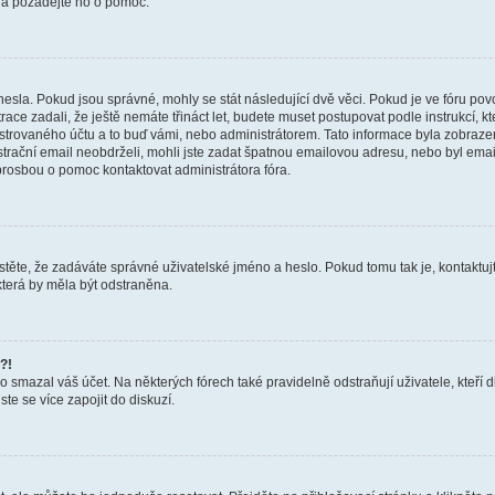
a a požádejte ho o pomoc.
hesla. Pokud jsou správné, mohly se stát následující dvě věci. Pokud je ve fóru 
ace zadali, že ještě nemáte třináct let, budete muset postupovat podle instrukcí, kt
trovaného účtu a to buď vámi, nebo administrátorem. Tato informace byla zobrazena
gistrační email neobdrželi, mohli jste zadat špatnou emailovou adresu, nebo byl em
s prosbou o pomoc kontaktovat administrátora fóra.
těte, že zadáváte správné uživatelské jméno a heslo. Pokud tomu tak je, kontaktujte a
terá by měla být odstraněna.
?!
smazal váš účet. Na některých fórech také pravidelně odstraňují uživatele, kteří d
te se více zapojit do diskuzí.