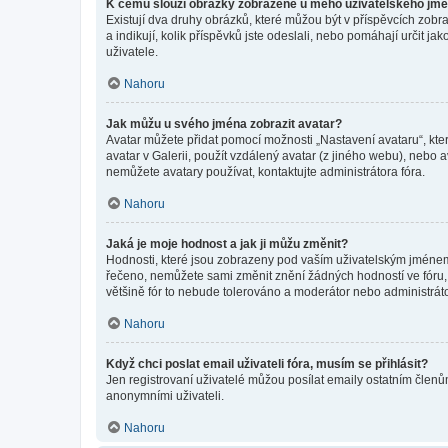
K čemu slouží obrázky zobrazené u mého uživatelského jm
Existují dva druhy obrázků, které můžou být v příspěvcích zobr
a indikují, kolik příspěvků jste odeslali, nebo pomáhají určit 
uživatele.
Nahoru
Jak můžu u svého jména zobrazit avatar?
Avatar můžete přidat pomocí možnosti „Nastavení avataru“, kter
avatar v Galerii, použít vzdálený avatar (z jiného webu), nebo a
nemůžete avatary používat, kontaktujte administrátora fóra.
Nahoru
Jaká je moje hodnost a jak ji můžu změnit?
Hodnosti, které jsou zobrazeny pod vaším uživatelským jménem, i
řečeno, nemůžete sami změnit znění žádných hodností ve fóru, 
většině fór to nebude tolerováno a moderátor nebo administrát
Nahoru
Když chci poslat email uživateli fóra, musím se přihlásit?
Jen registrovaní uživatelé můžou posílat emaily ostatním členům
anonymními uživateli.
Nahoru