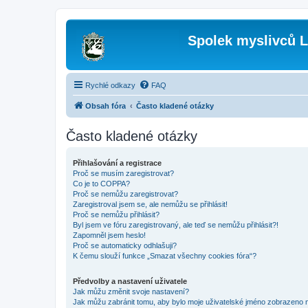
Spolek myslivců L
Rychlé odkazy
FAQ
Obsah fóra
Často kladené otázky
Často kladené otázky
Přihlašování a registrace
Proč se musím zaregistrovat?
Co je to COPPA?
Proč se nemůžu zaregistrovat?
Zaregistroval jsem se, ale nemůžu se přihlásit!
Proč se nemůžu přihlásit?
Byl jsem ve fóru zaregistrovaný, ale teď se nemůžu přihlásit?!
Zapomněl jsem heslo!
Proč se automaticky odhlašuji?
K čemu slouží funkce „Smazat všechny cookies fóra“?
Předvolby a nastavení uživatele
Jak můžu změnit svoje nastavení?
Jak můžu zabránit tomu, aby bylo moje uživatelské jméno zobrazeno 