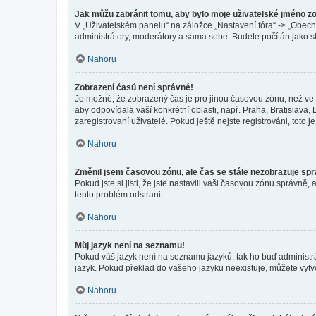
Jak můžu zabránit tomu, aby bylo moje uživatelské jméno z
V „Uživatelském panelu“ na záložce „Nastavení fóra“ -> „Obec
administrátory, moderátory a sama sebe. Budete počítán jako sk
Nahoru
Zobrazení časů není správné!
Je možné, že zobrazený čas je pro jinou časovou zónu, než ve k
aby odpovídala vaší konkrétní oblasti, např. Praha, Bratislav
zaregistrovaní uživatelé. Pokud ještě nejste registrováni, toto je
Nahoru
Změnil jsem časovou zónu, ale čas se stále nezobrazuje sp
Pokud jste si jisti, že jste nastavili vaši časovou zónu správn
tento problém odstranit.
Nahoru
Můj jazyk není na seznamu!
Pokud váš jazyk není na seznamu jazyků, tak ho buď administrát
jazyk. Pokud překlad do vašeho jazyku neexistuje, můžete vytv
Nahoru