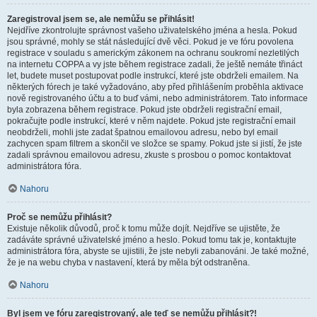
Zaregistroval jsem se, ale nemůžu se přihlásit!
Nejdříve zkontrolujte správnost vašeho uživatelského jména a hesla. Pokud
jsou správné, mohly se stát následující dvě věci. Pokud je ve fóru povolena
registrace v souladu s americkým zákonem na ochranu soukromí nezletilých
na internetu COPPA a vy jste během registrace zadali, že ještě nemáte třináct
let, budete muset postupovat podle instrukcí, které jste obdrželi emailem. Na
některých fórech je také vyžadováno, aby před přihlášením proběhla aktivace
nově registrovaného účtu a to buď vámi, nebo administrátorem. Tato informace
byla zobrazena během registrace. Pokud jste obdrželi registrační email,
pokračujte podle instrukcí, které v něm najdete. Pokud jste registrační email
neobdrželi, mohli jste zadat špatnou emailovou adresu, nebo byl email
zachycen spam filtrem a skončil ve složce se spamy. Pokud jste si jistí, že jste
zadali správnou emailovou adresu, zkuste s prosbou o pomoc kontaktovat
administrátora fóra.
Nahoru
Proč se nemůžu přihlásit?
Existuje několik důvodů, proč k tomu může dojít. Nejdříve se ujistěte, že
zadáváte správné uživatelské jméno a heslo. Pokud tomu tak je, kontaktujte
administrátora fóra, abyste se ujistili, že jste nebyli zabanováni. Je také možné,
že je na webu chyba v nastavení, která by měla být odstraněna.
Nahoru
Byl jsem ve fóru zaregistrovaný, ale teď se nemůžu přihlásit?!