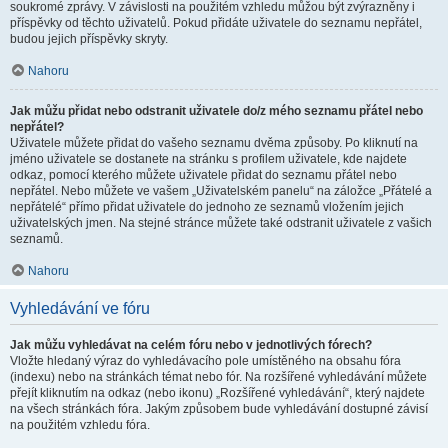
soukromé zprávy. V závislosti na použitém vzhledu můžou být zvýrazněny i
příspěvky od těchto uživatelů. Pokud přidáte uživatele do seznamu nepřátel,
budou jejich příspěvky skryty.
Nahoru
Jak můžu přidat nebo odstranit uživatele do/z mého seznamu přátel nebo
nepřátel?
Uživatele můžete přidat do vašeho seznamu dvěma způsoby. Po kliknutí na
jméno uživatele se dostanete na stránku s profilem uživatele, kde najdete
odkaz, pomocí kterého můžete uživatele přidat do seznamu přátel nebo
nepřátel. Nebo můžete ve vašem „Uživatelském panelu“ na záložce „Přátelé a
nepřátelé“ přímo přidat uživatele do jednoho ze seznamů vložením jejich
uživatelských jmen. Na stejné stránce můžete také odstranit uživatele z vašich
seznamů.
Nahoru
Vyhledávání ve fóru
Jak můžu vyhledávat na celém fóru nebo v jednotlivých fórech?
Vložte hledaný výraz do vyhledávacího pole umístěného na obsahu fóra
(indexu) nebo na stránkách témat nebo fór. Na rozšířené vyhledávání můžete
přejít kliknutím na odkaz (nebo ikonu) „Rozšířené vyhledávání“, který najdete
na všech stránkách fóra. Jakým způsobem bude vyhledávání dostupné závisí
na použitém vzhledu fóra.