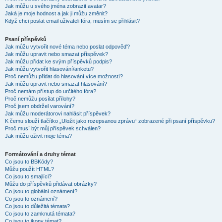
Jak můžu u svého jména zobrazit avatar?
Jaká je moje hodnost a jak ji můžu změnit?
Když chci poslat email uživateli fóra, musím se přihlásit?
Psaní příspěvků
Jak můžu vytvořit nové téma nebo poslat odpověď?
Jak můžu upravit nebo smazat příspěvek?
Jak můžu přidat ke svým příspěvků podpis?
Jak můžu vytvořit hlasování/anketu?
Proč nemůžu přidat do hlasování více možností?
Jak můžu upravit nebo smazat hlasování?
Proč nemám přístup do určitého fóra?
Proč nemůžu posílat přílohy?
Proč jsem obdržel varování?
Jak můžu moderátorovi nahlásit příspěvek?
K čemu slouží tlačítko „Uložit jako rozepsanou zprávu“ zobrazené při psaní příspěvku?
Proč musí být můj příspěvek schválen?
Jak můžu oživit moje téma?
Formátování a druhy témat
Co jsou to BBKódy?
Můžu použít HTML?
Co jsou to smajlíci?
Můžu do příspěvků přidávat obrázky?
Co jsou to globální oznámení?
Co jsou to oznámení?
Co jsou to důležitá témata?
Co jsou to zamknutá témata?
Co jsou to ikony témat?