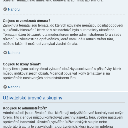
odeslání tématu jako důležitého udělována administrátorem fóra.
Nahoru
Co jsou to zamknutá témata?
Zamknutá témata jsou témata, do kterých uživatelé nemůžou posílat odpovědi
a jakékoliv hlasování, které se v nic nachází, bylo automaticky ukončeno.
Témata můžou být zamknuta moderátorem nebo administrátorem fóra z řady
důvodů. V závislosti na oprávněních, které vám udělil administrátor fóra,
můžete také mít možnost zamykat vlastní témata.
Nahoru
Co jsou to ikony témat?
Ikony témat jsou autory témat vybrané obrázky asociované s příspěvky, které
můžou indikovat jejich obsah. Možnost používat ikony témat závisí na
oprávněních nastavených administrátorem fóra.
Nahoru
Uživatelské úrovně a skupiny
Kdo jsou to administrátoři?
Administrátoři jsou uživatelé fóra, kteří mají nejvyšší úroveň kontroly nad celým
fórem. Tito členové můžou kontrolovat všechny aspekty fóra, včetně nastavení
oprávnění, banování uživatelů, vytváření uživatelských skupin nebo
moderátorů atd. a to v závislosti na oprávněních, která jsou jim udělena