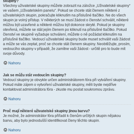
skupiny?
Všechny uživatelské skupiny můžete zobrazit na záložce „Uživatelské skupiny“
ve vašem „Uživatelském panelu“. Pokud se chcete stát členem některé z
uživatelských skupin, pokračujte kliknutím na příslušné tlačítko. Ne do všech
skupin je volný přístup. V některých se musí žádost o členství schválit, některé
můžou být uzavřené a některé můžou být dokonce skryté. Pokud je skupiny
otevřená, můžete se stát jejím členem po kliknutí na příslušné tlačítko. Pokud
členství ve skupině vyžaduje schválení, můžete o ně požádat kliknutím na
příslušné tlačítko. Vedoucí uživatelské skupiny bude muset schválit vaši žádost
a může se vás zeptat, proč se chcete stát členem skupiny. Neobtěžujte, prosím,
vedoucího skupiny v případě, že zamítne vaši žádost - určitě pro to bude mít
svoje důvody.
Nahoru
Jak se můžu stát vedoucím skupiny?
Vedoucí skupiny je obvykle určen administrátorem fóra při vytváření skupiny.
Pokud máte zájem o vytvoření uživatelské skupiny, měli byste nejdříve
kontaktovat administrátora fóra - zkuste mu poslat soukromou zprávu.
Nahoru
Proč mají některé uživatelské skupiny jinou barvu?
Je možné, že administrátor fóra přiřadil k členům určitých skupin nějakou
barvu, aby bylo jednodušší identifikovat členy těchto skupin.
Nahoru