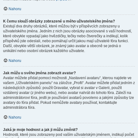
Nahoru
K čemu slouží obrázky zobrazené u mého uživatelského jména?
Existují dva druhy obrázků, které můžou být v příspěvcích zobrazeny u
uživatelského jména. Jedním z nich jsou obrázky asociované s vaší hodností,
které obvykle vypadají jako hvězdičky, tečky nebo čtverečky a indikují, kolik
příspěvků jste odeslali, nebo pomáhají určit jakou mají uživatelé fóra funkci.
Další, obvykle větší obrázek, je známý jako avatar a obecně se jedná o
unikátní nebo osobní obrázek každého uživatele.
Nahoru
Jak můžu u svého jména zobrazit avatar?
Avatar můžete přidat pomocí možnosti „Nastavení avataru“, kterou najdete ve
vašem „Uživatelském panelu“ na záložce „Profil“. Avatar můžete přidat jedním z
následujících způsobů: použít Gravatar, vybrat si avatar v Galerii, použít
vzdálený avatar (z jiného webu), nebo avatar nahrát do tohoto fóra. Záleží na
administrátorovi fóra, jestli je používání avatarů povoleno a jakými způsoby lze
avatary do fóra přidat. Pokud nemůžete avatary používat, kontaktujte
administrátora fóra.
Nahoru
Jaká je moje hodnost a jak ji můžu změnit?
Hodnosti, které jsou zobrazeny pod vaším uživatelským jménem, indikují počet