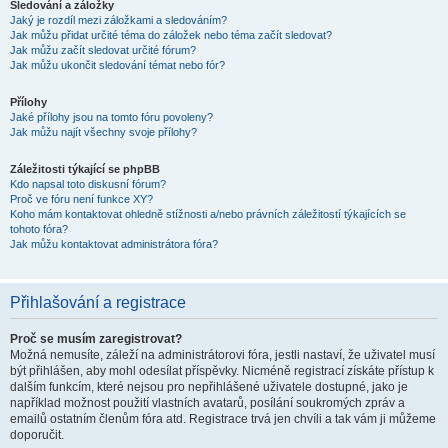
Sledování a záložky
Jaký je rozdíl mezi záložkami a sledováním?
Jak můžu přidat určité téma do záložek nebo téma začít sledovat?
Jak můžu začít sledovat určité fórum?
Jak můžu ukončit sledování témat nebo fór?
Přílohy
Jaké přílohy jsou na tomto fóru povoleny?
Jak můžu najít všechny svoje přílohy?
Záležitosti týkající se phpBB
Kdo napsal toto diskusní fórum?
Proč ve fóru není funkce XY?
Koho mám kontaktovat ohledně stížnosti a/nebo právních záležitostí týkajících se
tohoto fóra?
Jak můžu kontaktovat administrátora fóra?
Přihlašování a registrace
Proč se musím zaregistrovat?
Možná nemusíte, záleží na administrátorovi fóra, jestli nastaví, že uživatel musí
být přihlášen, aby mohl odesílat příspěvky. Nicméně registrací získáte přístup k
dalším funkcím, které nejsou pro nepřihlášené uživatele dostupné, jako je
například možnost použití vlastních avatarů, posílání soukromých zpráv a
emailů ostatním členům fóra atd. Registrace trvá jen chvíli a tak vám ji můžeme
doporučit.