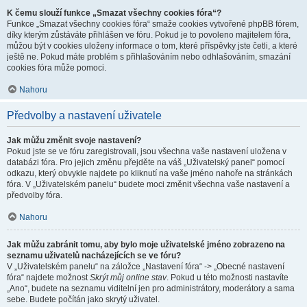
K čemu slouží funkce „Smazat všechny cookies fóra“?
Funkce „Smazat všechny cookies fóra“ smaže cookies vytvořené phpBB fórem,
díky kterým zůstáváte přihlášen ve fóru. Pokud je to povoleno majitelem fóra,
můžou být v cookies uloženy informace o tom, které příspěvky jste četli, a které
ještě ne. Pokud máte problém s přihlašováním nebo odhlašováním, smazání
cookies fóra může pomoci.
Nahoru
Předvolby a nastavení uživatele
Jak můžu změnit svoje nastavení?
Pokud jste se ve fóru zaregistrovali, jsou všechna vaše nastavení uložena v
databázi fóra. Pro jejich změnu přejděte na váš „Uživatelský panel“ pomocí
odkazu, který obvykle najdete po kliknutí na vaše jméno nahoře na stránkách
fóra. V „Uživatelském panelu“ budete moci změnit všechna vaše nastavení a
předvolby fóra.
Nahoru
Jak můžu zabránit tomu, aby bylo moje uživatelské jméno zobrazeno na
seznamu uživatelů nacházejících se ve fóru?
V „Uživatelském panelu“ na záložce „Nastavení fóra“ -> „Obecné nastavení
fóra“ najdete možnost
Skrýt můj online stav
. Pokud u této možnosti nastavíte
„Ano“, budete na seznamu viditelní jen pro administrátory, moderátory a sama
sebe. Budete počítán jako skrytý uživatel.