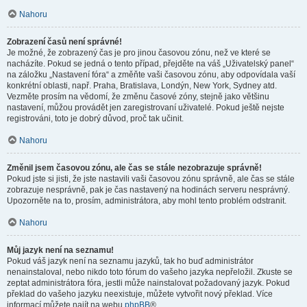
Nahoru
Zobrazení časů není správné!
Je možné, že zobrazený čas je pro jinou časovou zónu, než ve které se
nacházíte. Pokud se jedná o tento případ, přejděte na váš „Uživatelský panel“
na záložku „Nastavení fóra“ a změňte vaši časovou zónu, aby odpovídala vaší
konkrétní oblasti, např. Praha, Bratislava, Londýn, New York, Sydney atd.
Vezměte prosím na vědomí, že změnu časové zóny, stejně jako většinu
nastavení, můžou provádět jen zaregistrovaní uživatelé. Pokud ještě nejste
registrováni, toto je dobrý důvod, proč tak učinit.
Nahoru
Změnil jsem časovou zónu, ale čas se stále nezobrazuje správně!
Pokud jste si jisti, že jste nastavili vaši časovou zónu správně, ale čas se stále
zobrazuje nesprávně, pak je čas nastavený na hodinách serveru nesprávný.
Upozorněte na to, prosím, administrátora, aby mohl tento problém odstranit.
Nahoru
Můj jazyk není na seznamu!
Pokud váš jazyk není na seznamu jazyků, tak ho buď administrátor
nenainstaloval, nebo nikdo toto fórum do vašeho jazyka nepřeložil. Zkuste se
zeptat administrátora fóra, jestli může nainstalovat požadovaný jazyk. Pokud
překlad do vašeho jazyku neexistuje, můžete vytvořit nový překlad. Více
informací můžete najít na webu
phpBB
®.