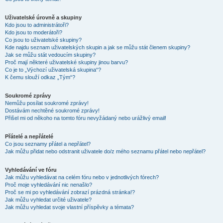
Uživatelské úrovně a skupiny
Kdo jsou to administrátoři?
Kdo jsou to moderátoři?
Co jsou to uživatelské skupiny?
Kde najdu seznam uživatelských skupin a jak se můžu stát členem skupiny?
Jak se můžu stát vedoucím skupiny?
Proč mají některé uživatelské skupiny jinou barvu?
Co je to „Výchozí uživatelská skupina“?
K čemu slouží odkaz „Tým“?
Soukromé zprávy
Nemůžu posílat soukromé zprávy!
Dostávám nechtěné soukromé zprávy!
Přišel mi od někoho na tomto fóru nevyžádaný nebo urážlivý email!
Přátelé a nepřátelé
Co jsou seznamy přátel a nepřátel?
Jak můžu přidat nebo odstranit uživatele do/z mého seznamu přátel nebo nepřátel?
Vyhledávání ve fóru
Jak můžu vyhledávat na celém fóru nebo v jednotlivých fórech?
Proč moje vyhledávání nic nenašlo?
Proč se mi po vyhledávání zobrazí prázdná stránka!?
Jak můžu vyhledat určité uživatele?
Jak můžu vyhledat svoje vlastní příspěvky a témata?