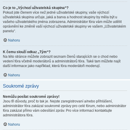
Co je to „Výchozí uživatelská skupina“?
Pokud jste členem více než jedné uživatelské skupiny, vaše výchozí
uživatelská skupina určuje, jaká a barva a hodnost skupiny by měla být u
vašeho uživatelského jména zobrazena. Administrátor fóra vám může udělit
oprávnění ke změně vaší výchozí uživatelské skupiny ve vašem „Uživatelském
panelu“.
Nahoru
K čemu slouží odkaz „Tým“?
Na této stránce můžete zobrazit seznam členů starajících se o chod nebo
vedení fóra včetně moderátorů a administrátorů fóra. Také tam můžete najít
další informace jako například, která fóra moderátoři moderují.
Nahoru
Soukromé zprávy
Nemůžu posílat soukromé zprávy!
Jsou tři důvody, proč to tak je. Nejste zaregistrovaní a/nebo přihlášení,
administrátor fóra zakázal soukromé zprávy pro celé fórum, nebo administrátor
fóra zakázal přímo vám odesílání zpráv. Pro více informací kontaktujte
administrátora fóra.
Nahoru