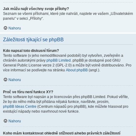
Jak můžu najít všechny svoje přílohy?
Seznam se všemi přílohami, které jste nahráli, najdete ve vašem „Uživatelském
panelu“ v sekci „Přílohy“.
Nahoru
Záležitosti týkající se phpBB
Kdo napsal toto diskusní fórum?
Tento software (v jeho nemodifikované podobě) byl vytvořen, zveřejněn a
chráněn autorskými právy
phpBB Limited
. phpBB je dostupné pod GNU
General Public License verze 2 (GPL-2.0) a může být volně distribuováno. Pro
více informací se podívejte na stránku
About phpBB
(angl.).
Nahoru
Proč ve fóru není funkce XY?
Tento software byl napsán a je licencován přes phpBB Limited. Pokud věříte,
že by do něho měla být přidána nějaká funkce, navštivte, prosím,
phpBB Ideas Centre
(Centrum nápadů pro phpBB), kde můžete hlasovat pro
existující nápady nebo navrhnout nové funkce.
Nahoru
Koho mám kontaktovat ohledně stížnosti a/nebo právních záležitostí