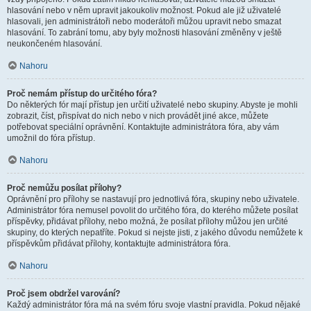
hlasování nebo v něm upravit jakoukoliv možnost. Pokud ale již uživatelé
hlasovali, jen administrátoři nebo moderátoři můžou upravit nebo smazat
hlasování. To zabrání tomu, aby byly možnosti hlasování změněny v ještě
neukončeném hlasování.
Nahoru
Proč nemám přístup do určitého fóra?
Do některých fór mají přístup jen určití uživatelé nebo skupiny. Abyste je mohli
zobrazit, číst, přispívat do nich nebo v nich provádět jiné akce, můžete
potřebovat speciální oprávnění. Kontaktujte administrátora fóra, aby vám
umožnil do fóra přístup.
Nahoru
Proč nemůžu posílat přílohy?
Oprávnění pro přílohy se nastavují pro jednotlivá fóra, skupiny nebo uživatele.
Administrátor fóra nemusel povolit do určitého fóra, do kterého můžete posílat
příspěvky, přidávat přílohy, nebo možná, že posílat přílohy můžou jen určité
skupiny, do kterých nepatříte. Pokud si nejste jisti, z jakého důvodu nemůžete k
příspěvkům přidávat přílohy, kontaktujte administrátora fóra.
Nahoru
Proč jsem obdržel varování?
Každý administrátor fóra má na svém fóru svoje vlastní pravidla. Pokud nějaké