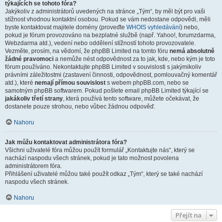
týkajících se tohoto fóra?
Jakýkoliv z administrátorů uvedených na stránce „Tým“, by měl být pro vaši
stížnost vhodnou kontaktní osobou. Pokud se vám nedostane odpovědi, měli
byste kontaktovat majitele domény (proveďte
WHOIS vyhledávání
) nebo,
pokud je fórum provozováno na bezplatné službě (např. Yahoo!, forumzdarma,
Webzdarma atd.), vedení nebo oddělení stížností tohoto provozovatele.
Vezměte, prosím, na vědomí, že phpBB Limited na tomto fóru
nemá absolutně
žádné pravomoci
a nemůže nést odpovědnost za to jak, kde, nebo kým je toto
fórum používáno. Nekontaktujte phpBB Limited v souvislosti s jakýmikoliv
právními záležitostmi (zastavení činnosti, odpovědnost, pomlouvačný komentář
atd.), které
nemají přímou souvislost
s webem phpBB.com, nebo se
samotným phpBB softwarem. Pokud pošlete email phpBB Limited týkající se
jakákoliv třetí strany
, která používá tento software, můžete očekávat, že
dostanete pouze strohou, nebo vůbec žádnou odpověď.
Nahoru
Jak můžu kontaktovat administrátora fóra?
Všichni uživatelé fóra můžou použít formulář „Kontaktujte nás“, který se
nachází naspodu všech stránek, pokud je tato možnost povolena
administrátorem fóra.
Přihlášení uživatelé můžou také použít odkaz „Tým“, který se také nachází
naspodu všech stránek.
Nahoru
Přejít na