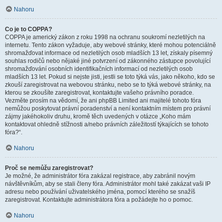
Nahoru
Co je to COPPA?
COPPA je americký zákon z roku 1998 na ochranu soukromí nezletilých na
internetu. Tento zákon vyžaduje, aby webové stránky, které mohou potenciálně
shromažďovat informace od nezletilých osob mladších 13 let, získaly písemný
souhlas rodičů nebo nějaké jiné potvrzení od zákonného zástupce povolující
shromažďování osobních identifikačních informací od nezletilých osob
mladších 13 let. Pokud si nejste jisti, jestli se toto týká vás, jako někoho, kdo se
zkouší zaregistrovat na webovou stránku, nebo se to týká webové stránky, na
kterou se zkoušíte zaregistrovat, kontaktujte vašeho právního poradce.
Vezměte prosím na vědomí, že ani phpBB Limited ani majitelé tohoto fóra
nemůžou poskytovat právní poradenství a není kontaktním místem pro právní
zájmy jakéhokoliv druhu, kromě těch uvedených v otázce „Koho mám
kontaktovat ohledně stížnosti a/nebo právních záležitostí týkajících se tohoto
fóra?“.
Nahoru
Proč se nemůžu zaregistrovat?
Je možné, že administrátor fóra zakázal registrace, aby zabránil novým
návštěvníkům, aby se stali členy fóra. Administrátor mohl také zakázat vaši IP
adresu nebo používání uživatelského jména, pomocí kterého se snažíš
zaregistrovat. Kontaktujte administrátora fóra a požádejte ho o pomoc.
Nahoru