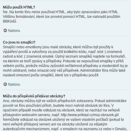
Můžu použít HTML?
Ne. Na tomto fóru nelze používat HTML, aby bylo zpracováno jako HTML.
Většinu formátování, které lze provést pomocí HTML, lze nahradit použitím
BBKódů.
Nahoru
Co jsou to smajlíci?
Smajlíci nebo emotikony jsou malé obrázky, které můžou být použity k
vyjádření pocitů a vytvořeny za použití krátkého kódu, např. kód :) znamená
radost a kód :( znamená smutek. Úplný seznam smajlíků najdete na formuláři,
na kterém se tvoří zprávy a příspěvky. Pokuste se nepoužívat smajlíky v příliš
velkém počtu, protože můžou způsobit nečitelnost příspěvku a moderátoři by je
mohli odstranit, nebo smazat celý váš příspěvek. Administrátor fóra může také
nastavit omezení počtu smajlíků, které lze v příspěvku použít.
Nahoru
Můžu do příspěvků přidávat obrázky?
Ano, obrázky můžou být ve vašich příspěvcích zobrazeny. Pokud administrátor
povolil ve fóru používání příloh, budete moci nahrát obrázek do fóra. V
opačném případě musíte odkázat na obrázek, který se nachází na veřejně
přístupném webovém serveru, např. http://www.priklad.cz/muj-obrazek.gif.
Nemůžete odkázat na obrázek uložený ve vašem vlastním počítači (pokud to
není veřejně přístupný server) ani na obrázky uložené za nějakým
autentizačním mechanizmem, např. v emailech na seznamu.cz nebo v Gmailu,