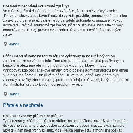
Dostávám nechtěné soukromé zprávy!
Ve vašem „Uživatelském panelu“ na záložce „Soukromé zprávy“ v sekci
„Pravidla, složky a nastavení“ můžete vytvořit pravidlo, pomocí kterého budou
zprávy od určeného uživatele nebo uživatelů automaticky smazány. Pokud
dostáváte urážlivé soukromé zprávy od určitého uživatele, nahlaste zprávy
moderátorům. Ti mají pravomoc zabránit uživateli v odesílání soukromých
zpráv.
Nahoru
Přišel mi od někoho na tomto fóru nevyžádaný nebo urážlivý email!
Je nám líto, že se vám to stalo. Formulář pro odesílání emailů používaný na
tomto fóru obsahuje obranné mechanismy, pomocí kterých můžeme
vystopovat, kdo posílá takové emaily, proto pošlete administrátorovi fóra email
s úplnou kopií emailu, který vám přišel. Je velmi důležité, aby v něm byly
zahrnuty hlavičky, které obsahují podrobné údaje o uživateli, který email poslal.
Administrátor fóra pak bude moci problém vyřešit.
Nahoru
Přátelé a nepřátelé
Co jsou seznamy přátel a nepřátel?
Tyto seznamy můžete použít k rozdělení ostatních členů fóra. Uživatelé přidáni
do vašeho seznamu přátel budou zobrazeni ve vašem uživatelském panelu,
abyste k nim měli rychlý přístup, viděli jejich online stav a mohli jim posílat