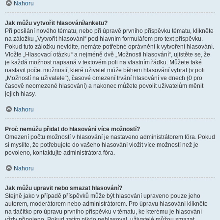
Nahoru
Jak můžu vytvořit hlasování/anketu?
Při posílání nového tématu, nebo při úpravě prvního příspěvku tématu, klikněte
na záložku „Vytvořit hlasování“ pod hlavním formulářem pro text příspěvku.
Pokud tuto záložku nevidíte, nemáte potřebné oprávnění k vytvoření hlasování.
Vložte „Hlasovací otázku“ a nejméně dvě „Možnosti hlasování“, ujistěte se, že
je každá možnost napsaná v textovém poli na vlastním řádku. Můžete také
nastavit počet možností, které uživatel může během hlasování vybrat (v poli
„Možností na uživatele“), časové omezení trvání hlasování ve dnech (0 pro
časově neomezené hlasování) a nakonec můžete povolit uživatelům měnit
jejich hlasy.
Nahoru
Proč nemůžu přidat do hlasování více možností?
Omezení počtu možností v hlasování je nastaveno administrátorem fóra. Pokud
si myslíte, že potřebujete do vašeho hlasování vložit více možností než je
povoleno, kontaktujte administrátora fóra.
Nahoru
Jak můžu upravit nebo smazat hlasování?
Stejně jako v případě příspěvků může být hlasování upraveno pouze jeho
autorem, moderátorem nebo administrátorem. Pro úpravu hlasování klikněte
na tlačítko pro úpravu prvního příspěvku v tématu, ke kterému je hlasování
vždy připojeno. Pokud zatím nikdo nehlasoval, uživatelé můžou smazat