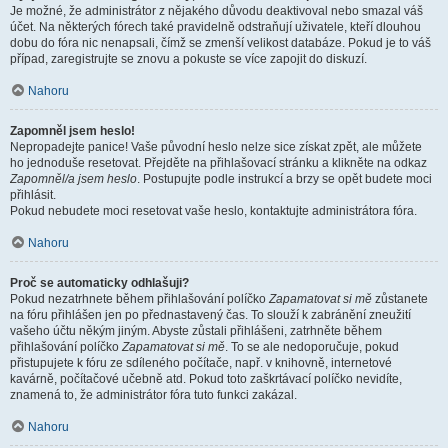
Je možné, že administrátor z nějakého důvodu deaktivoval nebo smazal váš
účet. Na některých fórech také pravidelně odstraňují uživatele, kteří dlouhou
dobu do fóra nic nenapsali, čímž se zmenší velikost databáze. Pokud je to váš
případ, zaregistrujte se znovu a pokuste se více zapojit do diskuzí.
Nahoru
Zapomněl jsem heslo!
Nepropadejte panice! Vaše původní heslo nelze sice získat zpět, ale můžete
ho jednoduše resetovat. Přejděte na přihlašovací stránku a klikněte na odkaz
Zapomněl/a jsem heslo
. Postupujte podle instrukcí a brzy se opět budete moci
přihlásit.
Pokud nebudete moci resetovat vaše heslo, kontaktujte administrátora fóra.
Nahoru
Proč se automaticky odhlašuji?
Pokud nezatrhnete během přihlašování políčko
Zapamatovat si mě
zůstanete
na fóru přihlášen jen po přednastavený čas. To slouží k zabránění zneužití
vašeho účtu někým jiným. Abyste zůstali přihlášeni, zatrhněte během
přihlašování políčko
Zapamatovat si mě
. To se ale nedoporučuje, pokud
přistupujete k fóru ze sdíleného počítače, např. v knihovně, internetové
kavárně, počítačové učebně atd. Pokud toto zaškrtávací políčko nevidíte,
znamená to, že administrátor fóra tuto funkci zakázal.
Nahoru