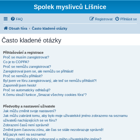
Spolek myslivců Líšnice
FAQ
Registrovat
Přihlásit se
Obsah fóra
Často kladené otázky
Často kladené otázky
Přihlašování a registrace
Proč se musím zaregistrovat?
Co je to COPPA?
Proč se nemůžu zaregistrovat?
Zaregistroval jsem se, ale nemůžu se přihlásit!
Proč se nemůžu přihlásit?
Byl jsem ve fóru zaregistrovaný, ale teď se nemůžu přihlásit?!
Zapomněl jsem heslo!
Proč se automaticky odhlašuji?
K čemu slouží funkce „Smazat všechny cookies fóra“?
Předvolby a nastavení uživatele
Jak můžu změnit svoje nastavení?
Jak můžu zabránit tomu, aby bylo moje uživatelské jméno zobrazeno na seznamu
uživatelů nacházejících se ve fóru?
Zobrazení časů není správné!
Změnil jsem časovou zónu, ale čas se stále nezobrazuje správně!
Můj jazyk není na seznamu!
K čemu slouží obrázky zobrazené u mého uživatelského jména?