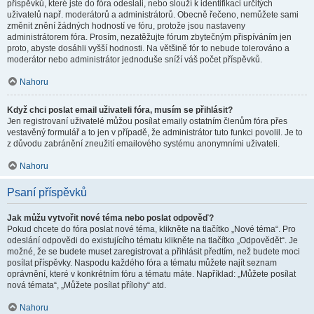
příspěvků, které jste do fóra odeslali, nebo slouží k identifikaci určitých
uživatelů např. moderátorů a administrátorů. Obecně řečeno, nemůžete sami
změnit znění žádných hodností ve fóru, protože jsou nastaveny
administrátorem fóra. Prosím, nezatěžujte fórum zbytečným přispíváním jen
proto, abyste dosáhli vyšší hodnosti. Na většině fór to nebude tolerováno a
moderátor nebo administrátor jednoduše sníží váš počet příspěvků.
Nahoru
Když chci poslat email uživateli fóra, musím se přihlásit?
Jen registrovaní uživatelé můžou posílat emaily ostatním členům fóra přes
vestavěný formulář a to jen v případě, že administrátor tuto funkci povolil. Je to
z důvodu zabránění zneužití emailového systému anonymními uživateli.
Nahoru
Psaní příspěvků
Jak můžu vytvořit nové téma nebo poslat odpověď?
Pokud chcete do fóra poslat nové téma, klikněte na tlačítko „Nové téma“. Pro
odeslání odpovědi do existujícího tématu klikněte na tlačítko „Odpovědět“. Je
možné, že se budete muset zaregistrovat a přihlásit předtím, než budete moci
posílat příspěvky. Naspodu každého fóra a tématu můžete najít seznam
oprávnění, které v konkrétním fóru a tématu máte. Například: „Můžete posílat
nová témata“, „Můžete posílat přílohy“ atd.
Nahoru