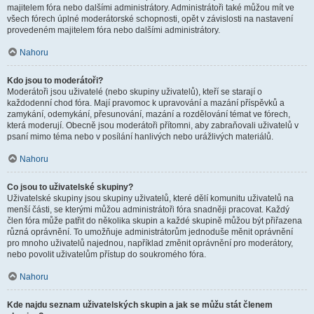
majitelem fóra nebo dalšími administrátory. Administrátoři také můžou mít ve
všech fórech úplné moderátorské schopnosti, opět v závislosti na nastavení
provedeném majitelem fóra nebo dalšími administrátory.
Nahoru
Kdo jsou to moderátoři?
Moderátoři jsou uživatelé (nebo skupiny uživatelů), kteří se starají o
každodenní chod fóra. Mají pravomoc k upravování a mazání příspěvků a
zamykání, odemykání, přesunování, mazání a rozdělování témat ve fórech,
která moderují. Obecně jsou moderátoři přítomni, aby zabraňovali uživatelů v
psaní mimo téma nebo v posílání hanlivých nebo urážlivých materiálů.
Nahoru
Co jsou to uživatelské skupiny?
Uživatelské skupiny jsou skupiny uživatelů, které dělí komunitu uživatelů na
menší části, se kterými můžou administrátoři fóra snadněji pracovat. Každý
člen fóra může patřit do několika skupin a každé skupině můžou být přiřazena
různá oprávnění. To umožňuje administrátorům jednoduše měnit oprávnění
pro mnoho uživatelů najednou, například změnit oprávnění pro moderátory,
nebo povolit uživatelům přístup do soukromého fóra.
Nahoru
Kde najdu seznam uživatelských skupin a jak se můžu stát členem