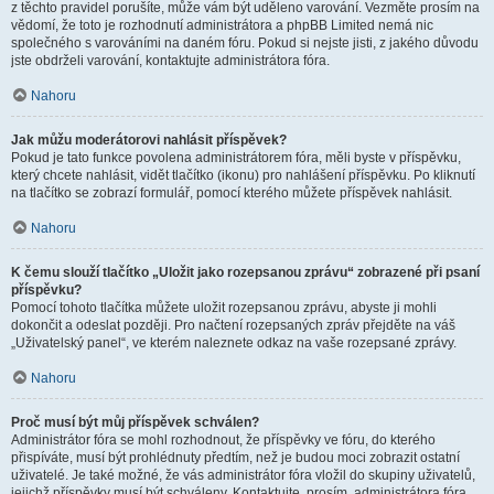
z těchto pravidel porušíte, může vám být uděleno varování. Vezměte prosím na
vědomí, že toto je rozhodnutí administrátora a phpBB Limited nemá nic
společného s varováními na daném fóru. Pokud si nejste jisti, z jakého důvodu
jste obdrželi varování, kontaktujte administrátora fóra.
Nahoru
Jak můžu moderátorovi nahlásit příspěvek?
Pokud je tato funkce povolena administrátorem fóra, měli byste v příspěvku,
který chcete nahlásit, vidět tlačítko (ikonu) pro nahlášení příspěvku. Po kliknutí
na tlačítko se zobrazí formulář, pomocí kterého můžete příspěvek nahlásit.
Nahoru
K čemu slouží tlačítko „Uložit jako rozepsanou zprávu“ zobrazené při psaní
příspěvku?
Pomocí tohoto tlačítka můžete uložit rozepsanou zprávu, abyste ji mohli
dokončit a odeslat později. Pro načtení rozepsaných zpráv přejděte na váš
„Uživatelský panel“, ve kterém naleznete odkaz na vaše rozepsané zprávy.
Nahoru
Proč musí být můj příspěvek schválen?
Administrátor fóra se mohl rozhodnout, že příspěvky ve fóru, do kterého
přispíváte, musí být prohlédnuty předtím, než je budou moci zobrazit ostatní
uživatelé. Je také možné, že vás administrátor fóra vložil do skupiny uživatelů,
jejichž příspěvky musí být schváleny. Kontaktujte, prosím, administrátora fóra