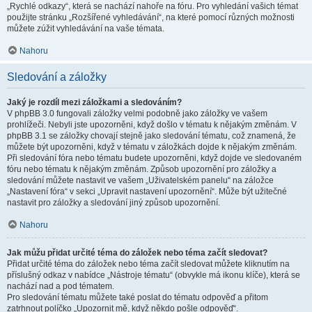
„Rychlé odkazy“, která se nachází nahoře na fóru. Pro vyhledání vašich témat
použijte stránku „Rozšířené vyhledávání“, na které pomocí různých možnosti
můžete zúžit vyhledávání na vaše témata.
Nahoru
Sledování a záložky
Jaký je rozdíl mezi záložkami a sledováním?
V phpBB 3.0 fungovali záložky velmi podobně jako záložky ve vašem
prohlížeči. Nebyli jste upozorněni, když došlo v tématu k nějakým změnám. V
phpBB 3.1 se záložky chovají stejně jako sledování tématu, což znamená, že
můžete být upozorněni, když v tématu v záložkách dojde k nějakým změnám.
Při sledování fóra nebo tématu budete upozorněni, když dojde ve sledovaném
fóru nebo tématu k nějakým změnám. Způsob upozornění pro záložky a
sledování můžete nastavit ve vašem „Uživatelském panelu“ na záložce
„Nastavení fóra“ v sekci „Upravit nastavení upozornění“. Může být užitečné
nastavit pro záložky a sledování jiný způsob upozornění.
Nahoru
Jak můžu přidat určité téma do záložek nebo téma začít sledovat?
Přidat určité téma do záložek nebo téma začít sledovat můžete kliknutím na
příslušný odkaz v nabídce „Nástroje tématu“ (obvykle má ikonu klíče), která se
nachází nad a pod tématem.
Pro sledování tématu můžete také poslat do tématu odpověď a přitom
zatrhnout políčko „Upozornit mě, když někdo pošle odpověď“.