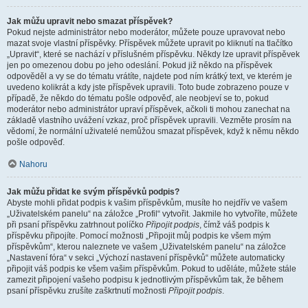
Jak můžu upravit nebo smazat příspěvek?
Pokud nejste administrátor nebo moderátor, můžete pouze upravovat nebo
mazat svoje vlastní příspěvky. Příspěvek můžete upravit po kliknutí na tlačítko
„Upravit“, které se nachází v příslušném příspěvku. Někdy lze upravit příspěvek
jen po omezenou dobu po jeho odeslání. Pokud již někdo na příspěvek
odpověděl a vy se do tématu vrátíte, najdete pod ním krátký text, ve kterém je
uvedeno kolikrát a kdy jste příspěvek upravili. Toto bude zobrazeno pouze v
případě, že někdo do tématu pošle odpověď, ale neobjeví se to, pokud
moderátor nebo administrátor upraví příspěvek, ačkoli ti mohou zanechat na
základě vlastního uvážení vzkaz, proč příspěvek upravili. Vezměte prosím na
vědomí, že normální uživatelé nemůžou smazat příspěvek, když k němu někdo
pošle odpověď.
Nahoru
Jak můžu přidat ke svým příspěvků podpis?
Abyste mohli přidat podpis k vašim příspěvkům, musíte ho nejdřív ve vašem
„Uživatelském panelu“ na záložce „Profil“ vytvořit. Jakmile ho vytvoříte, můžete
při psaní příspěvku zatrhnout políčko
Připojit podpis
, čímž váš podpis k
příspěvku připojíte. Pomocí možnosti „Připojit můj podpis ke všem mým
příspěvkům“, kterou naleznete ve vašem „Uživatelském panelu“ na záložce
„Nastavení fóra“ v sekci „Výchozí nastavení příspěvků“ můžete automaticky
připojit váš podpis ke všem vašim příspěvkům. Pokud to uděláte, můžete stále
zamezit připojení vašeho podpisu k jednotlivým příspěvkům tak, že během
psaní příspěvku zrušíte zaškrtnutí možnosti
Připojit podpis
.