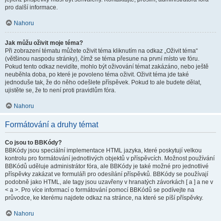
pro další informace.
Nahoru
Jak můžu oživit moje téma?
Při zobrazení tématu můžete oživit téma kliknutím na odkaz „Oživit téma“
(většinou naspodu stránky), čímž se téma přesune na první místo ve fóru.
Pokud tento odkaz nevidíte, mohlo být oživování témat zakázáno, nebo ještě
neuběhla doba, po které je povoleno téma oživit. Oživit téma jde také
jednoduše tak, že do něho odešlete příspěvek. Pokud to ale budete dělat,
ujistěte se, že to není proti pravidlům fóra.
Nahoru
Formátování a druhy témat
Co jsou to BBKódy?
BBKódy jsou speciální implementace HTML jazyka, které poskytují velkou
kontrolu pro formátování jednotlivých objektů v příspěvcích. Možnost používání
BBKódů uděluje administrátor fóra, ale BBKódy je také možné pro jednotlivé
příspěvky zakázat ve formuláři pro odesílání příspěvků. BBKódy se používají
podobně jako HTML, ale tagy jsou uzavřeny v hranatých závorkách [ a ] a ne v
< a >. Pro více informací o formátování pomocí BBKódů se podívejte na
průvodce, ke kterému najdete odkaz na stránce, na které se píší příspěvky.
Nahoru