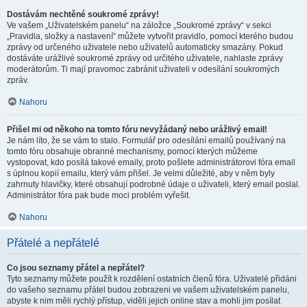
Dostávám nechtěné soukromé zprávy!
Ve vašem „Uživatelském panelu“ na záložce „Soukromé zprávy“ v sekci
„Pravidla, složky a nastavení“ můžete vytvořit pravidlo, pomocí kterého budou
zprávy od určeného uživatele nebo uživatelů automaticky smazány. Pokud
dostáváte urážlivé soukromé zprávy od určitého uživatele, nahlaste zprávy
moderátorům. Ti mají pravomoc zabránit uživateli v odesílání soukromých
zpráv.
Nahoru
Přišel mi od někoho na tomto fóru nevyžádaný nebo urážlivý email!
Je nám líto, že se vám to stalo. Formulář pro odesílání emailů používaný na
tomto fóru obsahuje obranné mechanismy, pomocí kterých můžeme
vystopovat, kdo posílá takové emaily, proto pošlete administrátorovi fóra email
s úplnou kopií emailu, který vám přišel. Je velmi důležité, aby v něm byly
zahrnuty hlavičky, které obsahují podrobné údaje o uživateli, který email poslal.
Administrátor fóra pak bude moci problém vyřešit.
Nahoru
Přátelé a nepřátelé
Co jsou seznamy přátel a nepřátel?
Tyto seznamy můžete použít k rozdělení ostatních členů fóra. Uživatelé přidáni
do vašeho seznamu přátel budou zobrazeni ve vašem uživatelském panelu,
abyste k nim měli rychlý přístup, viděli jejich online stav a mohli jim posílat