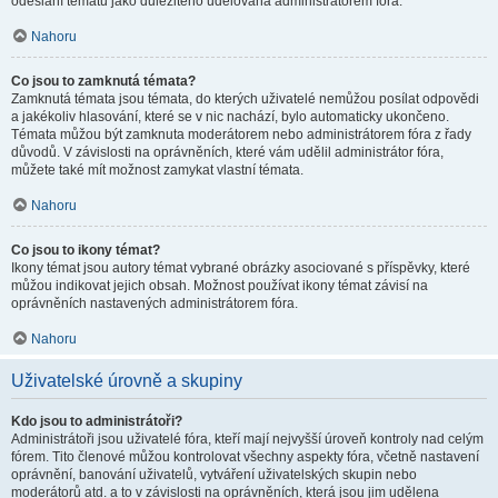
odeslání tématu jako důležitého udělována administrátorem fóra.
Nahoru
Co jsou to zamknutá témata?
Zamknutá témata jsou témata, do kterých uživatelé nemůžou posílat odpovědi
a jakékoliv hlasování, které se v nic nachází, bylo automaticky ukončeno.
Témata můžou být zamknuta moderátorem nebo administrátorem fóra z řady
důvodů. V závislosti na oprávněních, které vám udělil administrátor fóra,
můžete také mít možnost zamykat vlastní témata.
Nahoru
Co jsou to ikony témat?
Ikony témat jsou autory témat vybrané obrázky asociované s příspěvky, které
můžou indikovat jejich obsah. Možnost používat ikony témat závisí na
oprávněních nastavených administrátorem fóra.
Nahoru
Uživatelské úrovně a skupiny
Kdo jsou to administrátoři?
Administrátoři jsou uživatelé fóra, kteří mají nejvyšší úroveň kontroly nad celým
fórem. Tito členové můžou kontrolovat všechny aspekty fóra, včetně nastavení
oprávnění, banování uživatelů, vytváření uživatelských skupin nebo
moderátorů atd. a to v závislosti na oprávněních, která jsou jim udělena