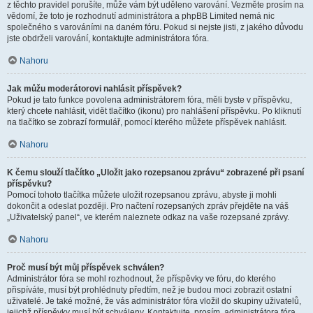
z těchto pravidel porušíte, může vám být uděleno varování. Vezměte prosím na
vědomí, že toto je rozhodnutí administrátora a phpBB Limited nemá nic
společného s varováními na daném fóru. Pokud si nejste jisti, z jakého důvodu
jste obdrželi varování, kontaktujte administrátora fóra.
Nahoru
Jak můžu moderátorovi nahlásit příspěvek?
Pokud je tato funkce povolena administrátorem fóra, měli byste v příspěvku,
který chcete nahlásit, vidět tlačítko (ikonu) pro nahlášení příspěvku. Po kliknutí
na tlačítko se zobrazí formulář, pomocí kterého můžete příspěvek nahlásit.
Nahoru
K čemu slouží tlačítko „Uložit jako rozepsanou zprávu“ zobrazené při psaní
příspěvku?
Pomocí tohoto tlačítka můžete uložit rozepsanou zprávu, abyste ji mohli
dokončit a odeslat později. Pro načtení rozepsaných zpráv přejděte na váš
„Uživatelský panel“, ve kterém naleznete odkaz na vaše rozepsané zprávy.
Nahoru
Proč musí být můj příspěvek schválen?
Administrátor fóra se mohl rozhodnout, že příspěvky ve fóru, do kterého
přispíváte, musí být prohlédnuty předtím, než je budou moci zobrazit ostatní
uživatelé. Je také možné, že vás administrátor fóra vložil do skupiny uživatelů,
jejichž příspěvky musí být schváleny. Kontaktujte, prosím, administrátora fóra