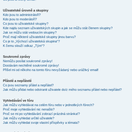
Uživatelské úrovně a skupiny
Kdo jsou to administrátoři?
Kdo jsou to moderátoři?
Co jsou to uživatelské skupiny?
Kde najdu seznam uživatelských skupin a jak se můžu stát členem skupiny?
Jak se můžu stát vedoucím skupiny?
Proč mají některé uživatelské skupiny jinou barvu?
Co je to „Výchozí uživatelská skupina“?
K čemu slouží odkaz „Tým“?
Soukromé zprávy
Nemůžu posílat soukromé zprávy!
Dostávám nechtěné soukromé zprávy!
Přišel mi od někoho na tomto fóru nevyžádaný nebo urážlivý email!
Přátelé a nepřátelé
Co jsou seznamy přátel a nepřátel?
Jak můžu přidat nebo odstranit uživatele do/z mého seznamu přátel nebo nepřátel?
Vyhledávání ve fóru
Jak můžu vyhledávat na celém fóru nebo v jednotlivých fórech?
Proč moje vyhledávání nic nenašlo?
Proč se mi po vyhledávání zobrazí prázdná stránka!?
Jak můžu vyhledat určité uživatele?
Jak můžu vyhledat svoje vlastní příspěvky a témata?