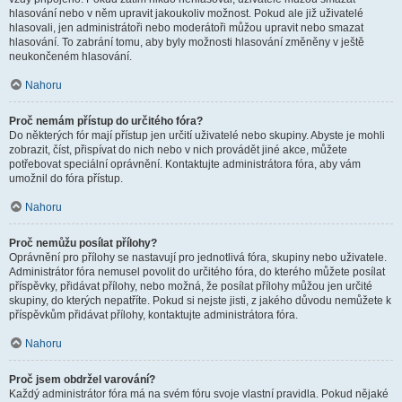
hlasování nebo v něm upravit jakoukoliv možnost. Pokud ale již uživatelé
hlasovali, jen administrátoři nebo moderátoři můžou upravit nebo smazat
hlasování. To zabrání tomu, aby byly možnosti hlasování změněny v ještě
neukončeném hlasování.
Nahoru
Proč nemám přístup do určitého fóra?
Do některých fór mají přístup jen určití uživatelé nebo skupiny. Abyste je mohli
zobrazit, číst, přispívat do nich nebo v nich provádět jiné akce, můžete
potřebovat speciální oprávnění. Kontaktujte administrátora fóra, aby vám
umožnil do fóra přístup.
Nahoru
Proč nemůžu posílat přílohy?
Oprávnění pro přílohy se nastavují pro jednotlivá fóra, skupiny nebo uživatele.
Administrátor fóra nemusel povolit do určitého fóra, do kterého můžete posílat
příspěvky, přidávat přílohy, nebo možná, že posílat přílohy můžou jen určité
skupiny, do kterých nepatříte. Pokud si nejste jisti, z jakého důvodu nemůžete k
příspěvkům přidávat přílohy, kontaktujte administrátora fóra.
Nahoru
Proč jsem obdržel varování?
Každý administrátor fóra má na svém fóru svoje vlastní pravidla. Pokud nějaké