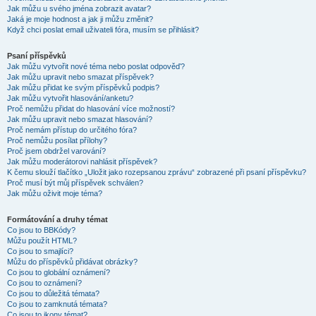
Jak můžu u svého jména zobrazit avatar?
Jaká je moje hodnost a jak ji můžu změnit?
Když chci poslat email uživateli fóra, musím se přihlásit?
Psaní příspěvků
Jak můžu vytvořit nové téma nebo poslat odpověď?
Jak můžu upravit nebo smazat příspěvek?
Jak můžu přidat ke svým příspěvků podpis?
Jak můžu vytvořit hlasování/anketu?
Proč nemůžu přidat do hlasování více možností?
Jak můžu upravit nebo smazat hlasování?
Proč nemám přístup do určitého fóra?
Proč nemůžu posílat přílohy?
Proč jsem obdržel varování?
Jak můžu moderátorovi nahlásit příspěvek?
K čemu slouží tlačítko „Uložit jako rozepsanou zprávu“ zobrazené při psaní příspěvku?
Proč musí být můj příspěvek schválen?
Jak můžu oživit moje téma?
Formátování a druhy témat
Co jsou to BBKódy?
Můžu použít HTML?
Co jsou to smajlíci?
Můžu do příspěvků přidávat obrázky?
Co jsou to globální oznámení?
Co jsou to oznámení?
Co jsou to důležitá témata?
Co jsou to zamknutá témata?
Co jsou to ikony témat?