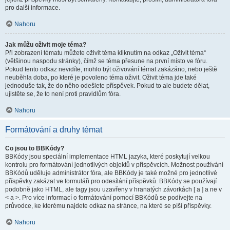
pro další informace.
Nahoru
Jak můžu oživit moje téma?
Při zobrazení tématu můžete oživit téma kliknutím na odkaz „Oživit téma“
(většinou naspodu stránky), čímž se téma přesune na první místo ve fóru.
Pokud tento odkaz nevidíte, mohlo být oživování témat zakázáno, nebo ještě
neuběhla doba, po které je povoleno téma oživit. Oživit téma jde také
jednoduše tak, že do něho odešlete příspěvek. Pokud to ale budete dělat,
ujistěte se, že to není proti pravidlům fóra.
Nahoru
Formátování a druhy témat
Co jsou to BBKódy?
BBKódy jsou speciální implementace HTML jazyka, které poskytují velkou
kontrolu pro formátování jednotlivých objektů v příspěvcích. Možnost používání
BBKódů uděluje administrátor fóra, ale BBKódy je také možné pro jednotlivé
příspěvky zakázat ve formuláři pro odesílání příspěvků. BBKódy se používají
podobně jako HTML, ale tagy jsou uzavřeny v hranatých závorkách [ a ] a ne v
< a >. Pro více informací o formátování pomocí BBKódů se podívejte na
průvodce, ke kterému najdete odkaz na stránce, na které se píší příspěvky.
Nahoru