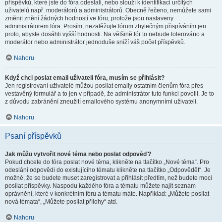
příspěvků, které jste do fóra odeslali, nebo slouží k identifikaci určitých
uživatelů např. moderátorů a administrátorů. Obecně řečeno, nemůžete sami
změnit znění žádných hodností ve fóru, protože jsou nastaveny
administrátorem fóra. Prosím, nezatěžujte fórum zbytečným přispíváním jen
proto, abyste dosáhli vyšší hodnosti. Na většině fór to nebude tolerováno a
moderátor nebo administrátor jednoduše sníží váš počet příspěvků.
Nahoru
Když chci poslat email uživateli fóra, musím se přihlásit?
Jen registrovaní uživatelé můžou posílat emaily ostatním členům fóra přes
vestavěný formulář a to jen v případě, že administrátor tuto funkci povolil. Je to
z důvodu zabránění zneužití emailového systému anonymními uživateli.
Nahoru
Psaní příspěvků
Jak můžu vytvořit nové téma nebo poslat odpověď?
Pokud chcete do fóra poslat nové téma, klikněte na tlačítko „Nové téma“. Pro
odeslání odpovědi do existujícího tématu klikněte na tlačítko „Odpovědět“. Je
možné, že se budete muset zaregistrovat a přihlásit předtím, než budete moci
posílat příspěvky. Naspodu každého fóra a tématu můžete najít seznam
oprávnění, které v konkrétním fóru a tématu máte. Například: „Můžete posílat
nová témata“, „Můžete posílat přílohy“ atd.
Nahoru