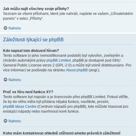
Jak můžu najít všechny svoje přílohy?
Seznam se všemi přílohami, které jste nahráli, najdete ve vašem „Uživatelském
panelu“ v sekci „Přílohy“.
Nahoru
Záležitosti týkající se phpBB
Kdo napsal toto diskusní fórum?
Tento software (v jeho nemodifikované podobě) byl vytvořen, zveřejněn a
chráněn autorskými právy
phpBB Limited
. phpBB je dostupné pod GNU
General Public License verze 2 (GPL-2.0) a může být volně distribuováno. Pro
více informací se podívejte na stránku
About phpBB
(angl.).
Nahoru
Proč ve fóru není funkce XY?
Tento software byl napsán a je licencován přes phpBB Limited. Pokud věříte,
že by do něho měla být přidána nějaká funkce, navštivte, prosím,
phpBB Ideas Centre
(Centrum nápadů pro phpBB), kde můžete hlasovat pro
existující nápady nebo navrhnout nové funkce.
Nahoru
Koho mám kontaktovat ohledně stížnosti a/nebo právních záležitostí