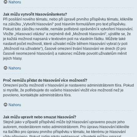
Nahoru
Jak můžu vytvořit hlasování/anketu?
Při posílání nového tématu, nebo při úpravě prvního příspěvku tématu, klikněte
na záložku „Vytvořit hlasování“ pod hlavním formulářem pro text příspěvku.
Pokud tuto záložku nevidíte, nemáte potřebné oprávnění k vytvoření hlasování.
Vložte „Hlasovací otázku“ a nejméně dvě „Možnosti hlasování“, ujistěte se, že
je každá možnost napsaná v textovém poli na vlastním řádku. Můžete také
nastavit počet možností, které uživatel může během hlasování vybrat (v poli
„Možností na uživatele“), časové omezení trvání hlasování ve dnech (0 pro
časově neomezené hlasování) a nakonec můžete povolit uživatelům měnit
jejich hlasy.
Nahoru
Proč nemůžu přidat do hlasování více možností?
Omezení počtu možností v hlasování je nastaveno administrátorem fóra. Pokud
si myslíte, že potřebujete do vašeho hlasování vložit více možností než je
povoleno, kontaktujte administrátora fóra.
Nahoru
Jak můžu upravit nebo smazat hlasování?
Stejně jako v případě příspěvků může být hlasování upraveno pouze jeho
autorem, moderátorem nebo administrátorem. Pro úpravu hlasování klikněte
na tlačítko pro úpravu prvního příspěvku v tématu, ke kterému je hlasování
vždy připojeno. Pokud zatím nikdo nehlasoval, uživatelé můžou smazat