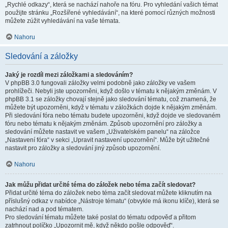
„Rychlé odkazy“, která se nachází nahoře na fóru. Pro vyhledání vašich témat
použijte stránku „Rozšířené vyhledávání“, na které pomocí různých možnosti
můžete zúžit vyhledávání na vaše témata.
Nahoru
Sledování a záložky
Jaký je rozdíl mezi záložkami a sledováním?
V phpBB 3.0 fungovali záložky velmi podobně jako záložky ve vašem
prohlížeči. Nebyli jste upozorněni, když došlo v tématu k nějakým změnám. V
phpBB 3.1 se záložky chovají stejně jako sledování tématu, což znamená, že
můžete být upozorněni, když v tématu v záložkách dojde k nějakým změnám.
Při sledování fóra nebo tématu budete upozorněni, když dojde ve sledovaném
fóru nebo tématu k nějakým změnám. Způsob upozornění pro záložky a
sledování můžete nastavit ve vašem „Uživatelském panelu“ na záložce
„Nastavení fóra“ v sekci „Upravit nastavení upozornění“. Může být užitečné
nastavit pro záložky a sledování jiný způsob upozornění.
Nahoru
Jak můžu přidat určité téma do záložek nebo téma začít sledovat?
Přidat určité téma do záložek nebo téma začít sledovat můžete kliknutím na
příslušný odkaz v nabídce „Nástroje tématu“ (obvykle má ikonu klíče), která se
nachází nad a pod tématem.
Pro sledování tématu můžete také poslat do tématu odpověď a přitom
zatrhnout políčko „Upozornit mě, když někdo pošle odpověď“.