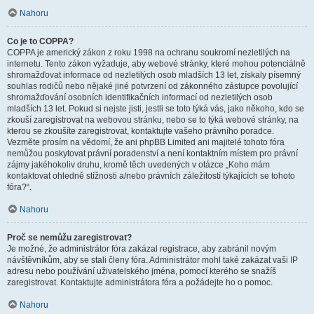
Nahoru
Co je to COPPA?
COPPA je americký zákon z roku 1998 na ochranu soukromí nezletilých na
internetu. Tento zákon vyžaduje, aby webové stránky, které mohou potenciálně
shromažďovat informace od nezletilých osob mladších 13 let, získaly písemný
souhlas rodičů nebo nějaké jiné potvrzení od zákonného zástupce povolující
shromažďování osobních identifikačních informací od nezletilých osob
mladších 13 let. Pokud si nejste jisti, jestli se toto týká vás, jako někoho, kdo se
zkouší zaregistrovat na webovou stránku, nebo se to týká webové stránky, na
kterou se zkoušíte zaregistrovat, kontaktujte vašeho právního poradce.
Vezměte prosím na vědomí, že ani phpBB Limited ani majitelé tohoto fóra
nemůžou poskytovat právní poradenství a není kontaktním místem pro právní
zájmy jakéhokoliv druhu, kromě těch uvedených v otázce „Koho mám
kontaktovat ohledně stížnosti a/nebo právních záležitostí týkajících se tohoto
fóra?“.
Nahoru
Proč se nemůžu zaregistrovat?
Je možné, že administrátor fóra zakázal registrace, aby zabránil novým
návštěvníkům, aby se stali členy fóra. Administrátor mohl také zakázat vaši IP
adresu nebo používání uživatelského jména, pomocí kterého se snažíš
zaregistrovat. Kontaktujte administrátora fóra a požádejte ho o pomoc.
Nahoru