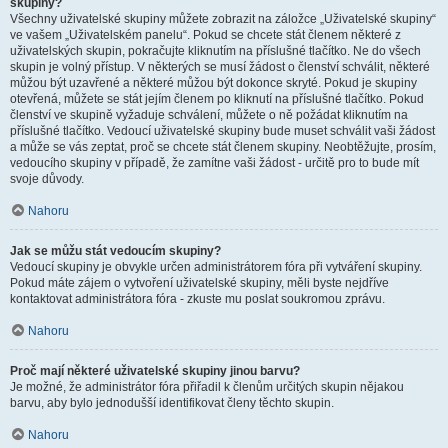
skupiny?
Všechny uživatelské skupiny můžete zobrazit na záložce „Uživatelské skupiny“
ve vašem „Uživatelském panelu“. Pokud se chcete stát členem některé z
uživatelských skupin, pokračujte kliknutím na příslušné tlačítko. Ne do všech
skupin je volný přístup. V některých se musí žádost o členství schválit, některé
můžou být uzavřené a některé můžou být dokonce skryté. Pokud je skupiny
otevřená, můžete se stát jejím členem po kliknutí na příslušné tlačítko. Pokud
členství ve skupině vyžaduje schválení, můžete o ně požádat kliknutím na
příslušné tlačítko. Vedoucí uživatelské skupiny bude muset schválit vaši žádost
a může se vás zeptat, proč se chcete stát členem skupiny. Neobtěžujte, prosím,
vedoucího skupiny v případě, že zamítne vaši žádost - určitě pro to bude mít
svoje důvody.
Nahoru
Jak se můžu stát vedoucím skupiny?
Vedoucí skupiny je obvykle určen administrátorem fóra při vytváření skupiny.
Pokud máte zájem o vytvoření uživatelské skupiny, měli byste nejdříve
kontaktovat administrátora fóra - zkuste mu poslat soukromou zprávu.
Nahoru
Proč mají některé uživatelské skupiny jinou barvu?
Je možné, že administrátor fóra přiřadil k členům určitých skupin nějakou
barvu, aby bylo jednodušší identifikovat členy těchto skupin.
Nahoru