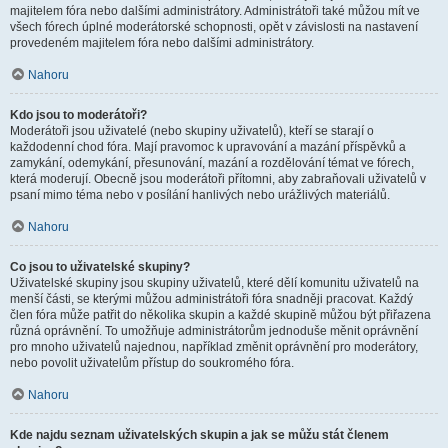
majitelem fóra nebo dalšími administrátory. Administrátoři také můžou mít ve
všech fórech úplné moderátorské schopnosti, opět v závislosti na nastavení
provedeném majitelem fóra nebo dalšími administrátory.
Nahoru
Kdo jsou to moderátoři?
Moderátoři jsou uživatelé (nebo skupiny uživatelů), kteří se starají o
každodenní chod fóra. Mají pravomoc k upravování a mazání příspěvků a
zamykání, odemykání, přesunování, mazání a rozdělování témat ve fórech,
která moderují. Obecně jsou moderátoři přítomni, aby zabraňovali uživatelů v
psaní mimo téma nebo v posílání hanlivých nebo urážlivých materiálů.
Nahoru
Co jsou to uživatelské skupiny?
Uživatelské skupiny jsou skupiny uživatelů, které dělí komunitu uživatelů na
menší části, se kterými můžou administrátoři fóra snadněji pracovat. Každý
člen fóra může patřit do několika skupin a každé skupině můžou být přiřazena
různá oprávnění. To umožňuje administrátorům jednoduše měnit oprávnění
pro mnoho uživatelů najednou, například změnit oprávnění pro moderátory,
nebo povolit uživatelům přístup do soukromého fóra.
Nahoru
Kde najdu seznam uživatelských skupin a jak se můžu stát členem