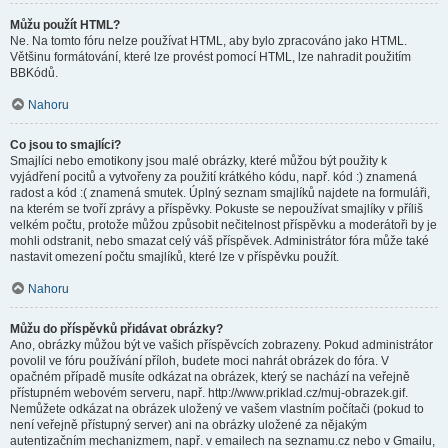
Můžu použít HTML?
Ne. Na tomto fóru nelze používat HTML, aby bylo zpracováno jako HTML.
Většinu formátování, které lze provést pomocí HTML, lze nahradit použitím
BBKódů.
Nahoru
Co jsou to smajlíci?
Smajlíci nebo emotikony jsou malé obrázky, které můžou být použity k
vyjádření pocitů a vytvořeny za použití krátkého kódu, např. kód :) znamená
radost a kód :( znamená smutek. Úplný seznam smajlíků najdete na formuláři,
na kterém se tvoří zprávy a příspěvky. Pokuste se nepoužívat smajlíky v příliš
velkém počtu, protože můžou způsobit nečitelnost příspěvku a moderátoři by je
mohli odstranit, nebo smazat celý váš příspěvek. Administrátor fóra může také
nastavit omezení počtu smajlíků, které lze v příspěvku použít.
Nahoru
Můžu do příspěvků přidávat obrázky?
Ano, obrázky můžou být ve vašich příspěvcích zobrazeny. Pokud administrátor
povolil ve fóru používání příloh, budete moci nahrát obrázek do fóra. V
opačném případě musíte odkázat na obrázek, který se nachází na veřejně
přístupném webovém serveru, např. http://www.priklad.cz/muj-obrazek.gif.
Nemůžete odkázat na obrázek uložený ve vašem vlastním počítači (pokud to
není veřejně přístupný server) ani na obrázky uložené za nějakým
autentizačním mechanizmem, např. v emailech na seznamu.cz nebo v Gmailu,