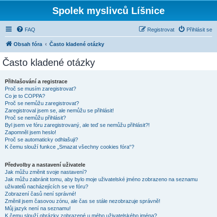
Spolek myslivců Líšnice
FAQ
Registrovat
Přihlásit se
Obsah fóra
Často kladené otázky
Často kladené otázky
Přihlašování a registrace
Proč se musím zaregistrovat?
Co je to COPPA?
Proč se nemůžu zaregistrovat?
Zaregistroval jsem se, ale nemůžu se přihlásit!
Proč se nemůžu přihlásit?
Byl jsem ve fóru zaregistrovaný, ale teď se nemůžu přihlásit?!
Zapomněl jsem heslo!
Proč se automaticky odhlašuji?
K čemu slouží funkce „Smazat všechny cookies fóra“?
Předvolby a nastavení uživatele
Jak můžu změnit svoje nastavení?
Jak můžu zabránit tomu, aby bylo moje uživatelské jméno zobrazeno na seznamu
uživatelů nacházejících se ve fóru?
Zobrazení časů není správné!
Změnil jsem časovou zónu, ale čas se stále nezobrazuje správně!
Můj jazyk není na seznamu!
K čemu slouží obrázky zobrazené u mého uživatelského jména?