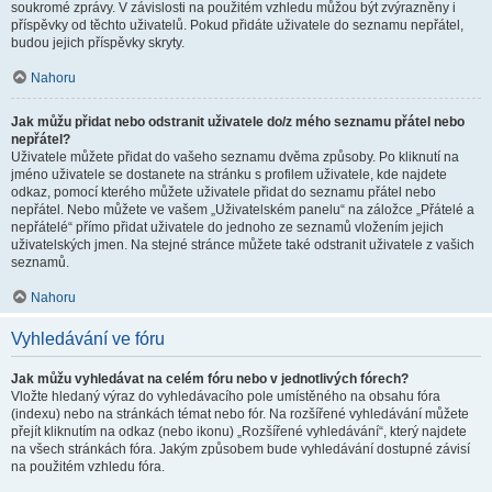
soukromé zprávy. V závislosti na použitém vzhledu můžou být zvýrazněny i
příspěvky od těchto uživatelů. Pokud přidáte uživatele do seznamu nepřátel,
budou jejich příspěvky skryty.
Nahoru
Jak můžu přidat nebo odstranit uživatele do/z mého seznamu přátel nebo
nepřátel?
Uživatele můžete přidat do vašeho seznamu dvěma způsoby. Po kliknutí na
jméno uživatele se dostanete na stránku s profilem uživatele, kde najdete
odkaz, pomocí kterého můžete uživatele přidat do seznamu přátel nebo
nepřátel. Nebo můžete ve vašem „Uživatelském panelu“ na záložce „Přátelé a
nepřátelé“ přímo přidat uživatele do jednoho ze seznamů vložením jejich
uživatelských jmen. Na stejné stránce můžete také odstranit uživatele z vašich
seznamů.
Nahoru
Vyhledávání ve fóru
Jak můžu vyhledávat na celém fóru nebo v jednotlivých fórech?
Vložte hledaný výraz do vyhledávacího pole umístěného na obsahu fóra
(indexu) nebo na stránkách témat nebo fór. Na rozšířené vyhledávání můžete
přejít kliknutím na odkaz (nebo ikonu) „Rozšířené vyhledávání“, který najdete
na všech stránkách fóra. Jakým způsobem bude vyhledávání dostupné závisí
na použitém vzhledu fóra.