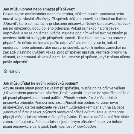
Jak můžu upravit nebo smazat příspěvek?
Pokud nejste administrátor nebo moderátor, můžete pouze upravovat nebo
mazat svoje vlastní příspěvky. Příspěvek můžete upravit po kliknutí na tlačítko
„Upravit“, které se nachází v příslušném příspěvku. Někdy lze upravit příspěvek
jen po omezenou dobu po jeho odeslání. Pokud již někdo na příspěvek
odpověděl a vy se do tématu vrátíte, najdete pod ním krátký text, ve kterém je
uvedeno kolikrát a kdy jste příspěvek upravili. Toto bude zobrazeno pouze v
případě, že někdo do tématu pošle odpověď, ale neobjeví se to, pokud
moderátor nebo administrátor upraví příspěvek, ačkoli ti mohou zanechat na
základě vlastního uvážení vzkaz, proč příspěvek upravili. Vezměte prosím na
vědomí, že normální uživatelé nemůžou smazat příspěvek, když k němu někdo
pošle odpověď.
Nahoru
Jak můžu přidat ke svým příspěvků podpis?
Abyste mohli přidat podpis k vašim příspěvkům, musíte ho nejdřív ve vašem
„Uživatelském panelu“ na záložce „Profil“ vytvořit. Jakmile ho vytvoříte, můžete
při psaní příspěvku zatrhnout políčko
Připojit podpis
, čímž váš podpis k
příspěvku připojíte. Pomocí možnosti „Připojit můj podpis ke všem mým
příspěvkům“, kterou naleznete ve vašem „Uživatelském panelu“ na záložce
„Nastavení fóra“ v sekci „Výchozí nastavení příspěvků“ můžete automaticky
připojit váš podpis ke všem vašim příspěvkům. Pokud to uděláte, můžete stále
zamezit připojení vašeho podpisu k jednotlivým příspěvkům tak, že během
psaní příspěvku zrušíte zaškrtnutí možnosti
Připojit podpis
.