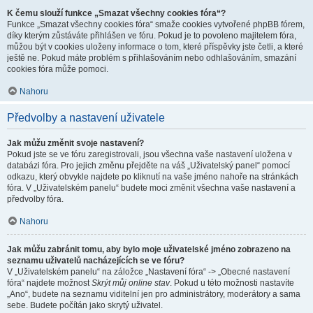
K čemu slouží funkce „Smazat všechny cookies fóra“?
Funkce „Smazat všechny cookies fóra“ smaže cookies vytvořené phpBB fórem,
díky kterým zůstáváte přihlášen ve fóru. Pokud je to povoleno majitelem fóra,
můžou být v cookies uloženy informace o tom, které příspěvky jste četli, a které
ještě ne. Pokud máte problém s přihlašováním nebo odhlašováním, smazání
cookies fóra může pomoci.
Nahoru
Předvolby a nastavení uživatele
Jak můžu změnit svoje nastavení?
Pokud jste se ve fóru zaregistrovali, jsou všechna vaše nastavení uložena v
databázi fóra. Pro jejich změnu přejděte na váš „Uživatelský panel“ pomocí
odkazu, který obvykle najdete po kliknutí na vaše jméno nahoře na stránkách
fóra. V „Uživatelském panelu“ budete moci změnit všechna vaše nastavení a
předvolby fóra.
Nahoru
Jak můžu zabránit tomu, aby bylo moje uživatelské jméno zobrazeno na
seznamu uživatelů nacházejících se ve fóru?
V „Uživatelském panelu“ na záložce „Nastavení fóra“ -> „Obecné nastavení
fóra“ najdete možnost
Skrýt můj online stav
. Pokud u této možnosti nastavíte
„Ano“, budete na seznamu viditelní jen pro administrátory, moderátory a sama
sebe. Budete počítán jako skrytý uživatel.