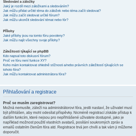
Sledování a záložky
Jaký je rozdíl mezi záložkami a sledováním?
Jak můžu přidat určité téma do záložek nebo téma začít sledovat?
Jak můžu začít sledovat určité fórum?
Jak můžu ukončit sledování témat nebo fór?
Přílohy
Jaké přílohy jsou na tomto fóru povoleny?
Jak můžu najít všechny svoje přílohy?
Záležitosti týkající se phpBB
Kdo napsal toto diskusní fórum?
Proč ve fóru není funkce XY?
Koho mám kontaktovat ohledně stížnosti a/nebo právních záležitostí týkajících se
tohoto fóra?
Jak můžu kontaktovat administrátora fóra?
Přihlašování a registrace
Proč se musím zaregistrovat?
Možná nemusíte, záleží na administrátorovi fóra, jestli nastaví, že uživatel musí
být přihlášen, aby mohl odesílat příspěvky. Nicméně registrací získáte přístup k
dalším funkcím, které nejsou pro nepřihlášené uživatele dostupné, jako je
například možnost použití vlastních avatarů, posílání soukromých zpráv a
emailů ostatním členům fóra atd. Registrace trvá jen chvíli a tak vám ji můžeme
doporučit.