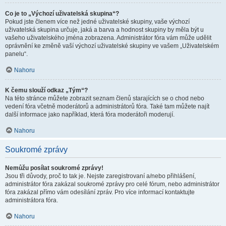
Co je to „Výchozí uživatelská skupina“?
Pokud jste členem více než jedné uživatelské skupiny, vaše výchozí
uživatelská skupina určuje, jaká a barva a hodnost skupiny by měla být u
vašeho uživatelského jména zobrazena. Administrátor fóra vám může udělit
oprávnění ke změně vaší výchozí uživatelské skupiny ve vašem „Uživatelském
panelu“.
Nahoru
K čemu slouží odkaz „Tým“?
Na této stránce můžete zobrazit seznam členů starajících se o chod nebo
vedení fóra včetně moderátorů a administrátorů fóra. Také tam můžete najít
další informace jako například, která fóra moderátoři moderují.
Nahoru
Soukromé zprávy
Nemůžu posílat soukromé zprávy!
Jsou tři důvody, proč to tak je. Nejste zaregistrovaní a/nebo přihlášení,
administrátor fóra zakázal soukromé zprávy pro celé fórum, nebo administrátor
fóra zakázal přímo vám odesílání zpráv. Pro více informací kontaktujte
administrátora fóra.
Nahoru