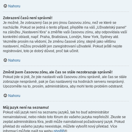
Nahoru
Zobrazení časů není správné!
Je možné, že zobrazený čas je pro jinou časovou zónu, než ve které se
nacházíte. Pokud se jedná o tento případ, přejděte na váš „Uživatelský panel“
na záložku „Nastavení fóra“ a změňte vaši časovou zónu, aby odpovídala vaší
konkrétní oblasti, např. Praha, Bratislava, Londýn, New York, Sydney atd.
Vezměte prosím na vědomí, že změnu časové zóny, stejně jako většinu
nastavení, můžou provádět jen zaregistrovaní uživatelé. Pokud ještě nejste
registrováni, toto je dobrý důvod, proč tak učinit.
Nahoru
Změnil jsem časovou zónu, ale čas se stále nezobrazuje správně!
Pokud jste si jisti, že jste nastavili vaši časovou zónu správně, ale čas se stále
zobrazuje nesprávně, pak je čas nastavený na hodinách serveru nesprávný.
Upozorněte na to, prosím, administrátora, aby mohl tento problém odstranit.
Nahoru
Můj jazyk není na seznamu!
Pokud váš jazyk není na seznamu jazyků, tak ho buď administrátor
nenainstaloval, nebo nikdo toto fórum do vašeho jazyka nepřeložil. Zkuste se
zeptat administrátora fóra, jestli může nainstalovat požadovaný jazyk. Pokud
překlad do vašeho jazyku neexistuje, můžete vytvořit nový překlad. Více
informací můžete najít na webu
phpBB
®.