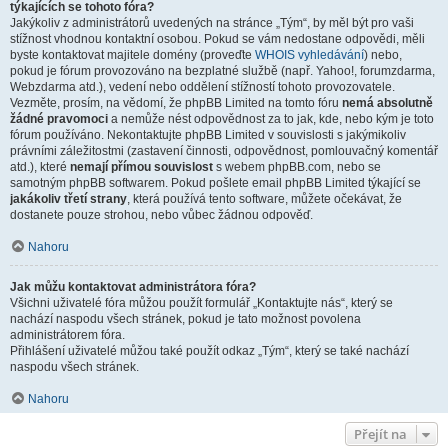
týkajících se tohoto fóra?
Jakýkoliv z administrátorů uvedených na stránce „Tým“, by měl být pro vaši
stížnost vhodnou kontaktní osobou. Pokud se vám nedostane odpovědi, měli
byste kontaktovat majitele domény (proveďte
WHOIS vyhledávání
) nebo,
pokud je fórum provozováno na bezplatné službě (např. Yahoo!, forumzdarma,
Webzdarma atd.), vedení nebo oddělení stížností tohoto provozovatele.
Vezměte, prosím, na vědomí, že phpBB Limited na tomto fóru
nemá absolutně
žádné pravomoci
a nemůže nést odpovědnost za to jak, kde, nebo kým je toto
fórum používáno. Nekontaktujte phpBB Limited v souvislosti s jakýmikoliv
právními záležitostmi (zastavení činnosti, odpovědnost, pomlouvačný komentář
atd.), které
nemají přímou souvislost
s webem phpBB.com, nebo se
samotným phpBB softwarem. Pokud pošlete email phpBB Limited týkající se
jakákoliv třetí strany
, která používá tento software, můžete očekávat, že
dostanete pouze strohou, nebo vůbec žádnou odpověď.
Nahoru
Jak můžu kontaktovat administrátora fóra?
Všichni uživatelé fóra můžou použít formulář „Kontaktujte nás“, který se
nachází naspodu všech stránek, pokud je tato možnost povolena
administrátorem fóra.
Přihlášení uživatelé můžou také použít odkaz „Tým“, který se také nachází
naspodu všech stránek.
Nahoru
Přejít na