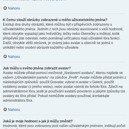
Nahoru
K čemu slouží obrázky zobrazené u mého uživatelského jména?
Existují dva druhy obrázků, které můžou být v příspěvcích zobrazeny u
uživatelského jména. Jedním z nich jsou obrázky asociované s vaší hodností,
které obvykle vypadají jako hvězdičky, tečky nebo čtverečky a indikují, kolik
příspěvků jste odeslali, nebo pomáhají určit jakou mají uživatelé fóra funkci.
Další, obvykle větší obrázek, je známý jako avatar a obecně se jedná o
unikátní nebo osobní obrázek každého uživatele.
Nahoru
Jak můžu u svého jména zobrazit avatar?
Avatar můžete přidat pomocí možnosti „Nastavení avataru“, kterou najdete ve
vašem „Uživatelském panelu“ na záložce „Profil“. Avatar můžete přidat jedním z
následujících způsobů: použít Gravatar, vybrat si avatar v Galerii, použít
vzdálený avatar (z jiného webu), nebo avatar nahrát do tohoto fóra. Záleží na
administrátorovi fóra, jestli je používání avatarů povoleno a jakými způsoby lze
avatary do fóra přidat. Pokud nemůžete avatary používat, kontaktujte
administrátora fóra.
Nahoru
Jaká je moje hodnost a jak ji můžu změnit?
Hodnosti, které jsou zobrazeny pod vaším uživatelským jménem, indikují počet