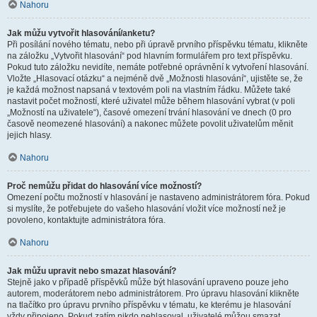
Nahoru
Jak můžu vytvořit hlasování/anketu?
Při posílání nového tématu, nebo při úpravě prvního příspěvku tématu, klikněte
na záložku „Vytvořit hlasování“ pod hlavním formulářem pro text příspěvku.
Pokud tuto záložku nevidíte, nemáte potřebné oprávnění k vytvoření hlasování.
Vložte „Hlasovací otázku“ a nejméně dvě „Možnosti hlasování“, ujistěte se, že
je každá možnost napsaná v textovém poli na vlastním řádku. Můžete také
nastavit počet možností, které uživatel může během hlasování vybrat (v poli
„Možností na uživatele“), časové omezení trvání hlasování ve dnech (0 pro
časově neomezené hlasování) a nakonec můžete povolit uživatelům měnit
jejich hlasy.
Nahoru
Proč nemůžu přidat do hlasování více možností?
Omezení počtu možností v hlasování je nastaveno administrátorem fóra. Pokud
si myslíte, že potřebujete do vašeho hlasování vložit více možností než je
povoleno, kontaktujte administrátora fóra.
Nahoru
Jak můžu upravit nebo smazat hlasování?
Stejně jako v případě příspěvků může být hlasování upraveno pouze jeho
autorem, moderátorem nebo administrátorem. Pro úpravu hlasování klikněte
na tlačítko pro úpravu prvního příspěvku v tématu, ke kterému je hlasování
vždy připojeno. Pokud zatím nikdo nehlasoval, uživatelé můžou smazat