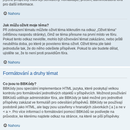
pro další informace.
Nahoru
Jak můžu oživit moje téma?
Při zobrazení tématu můžete oživit téma kliknutím na odkaz „Oživit téma“
(většinou naspodu stránky), čímž se téma přesune na první místo ve fóru.
Pokud tento odkaz nevidíte, mohlo být oživování témat zakázáno, nebo ještě
neuběhla doba, po které je povoleno téma oživit. Oživit téma jde také
jednoduše tak, že do něho odešlete příspěvek. Pokud to ale budete dělat,
ujistěte se, že to není proti pravidlům fóra.
Nahoru
Formátování a druhy témat
Co jsou to BBKódy?
BBKódy jsou speciální implementace HTML jazyka, které poskytují velkou
kontrolu pro formátování jednotlivých objektů v příspěvcích. Možnost používání
BBKódů uděluje administrátor fóra, ale BBKódy je také možné pro jednotlivé
příspěvky zakázat ve formuláři pro odesílání příspěvků. BBKódy se používají
podobně jako HTML, ale tagy jsou uzavřeny v hranatých závorkách [ a ] a ne v
< a >. Pro více informací o formátování pomocí BBKódů se podívejte na
průvodce, ke kterému najdete odkaz na stránce, na které se píší příspěvky.
Nahoru