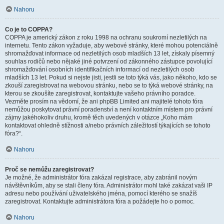
Nahoru
Co je to COPPA?
COPPA je americký zákon z roku 1998 na ochranu soukromí nezletilých na
internetu. Tento zákon vyžaduje, aby webové stránky, které mohou potenciálně
shromažďovat informace od nezletilých osob mladších 13 let, získaly písemný
souhlas rodičů nebo nějaké jiné potvrzení od zákonného zástupce povolující
shromažďování osobních identifikačních informací od nezletilých osob
mladších 13 let. Pokud si nejste jisti, jestli se toto týká vás, jako někoho, kdo se
zkouší zaregistrovat na webovou stránku, nebo se to týká webové stránky, na
kterou se zkoušíte zaregistrovat, kontaktujte vašeho právního poradce.
Vezměte prosím na vědomí, že ani phpBB Limited ani majitelé tohoto fóra
nemůžou poskytovat právní poradenství a není kontaktním místem pro právní
zájmy jakéhokoliv druhu, kromě těch uvedených v otázce „Koho mám
kontaktovat ohledně stížnosti a/nebo právních záležitostí týkajících se tohoto
fóra?“.
Nahoru
Proč se nemůžu zaregistrovat?
Je možné, že administrátor fóra zakázal registrace, aby zabránil novým
návštěvníkům, aby se stali členy fóra. Administrátor mohl také zakázat vaši IP
adresu nebo používání uživatelského jména, pomocí kterého se snažíš
zaregistrovat. Kontaktujte administrátora fóra a požádejte ho o pomoc.
Nahoru