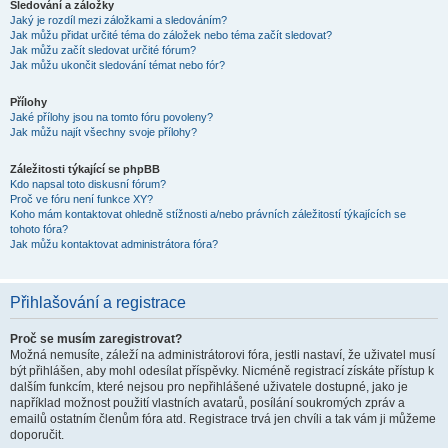
Sledování a záložky
Jaký je rozdíl mezi záložkami a sledováním?
Jak můžu přidat určité téma do záložek nebo téma začít sledovat?
Jak můžu začít sledovat určité fórum?
Jak můžu ukončit sledování témat nebo fór?
Přílohy
Jaké přílohy jsou na tomto fóru povoleny?
Jak můžu najít všechny svoje přílohy?
Záležitosti týkající se phpBB
Kdo napsal toto diskusní fórum?
Proč ve fóru není funkce XY?
Koho mám kontaktovat ohledně stížnosti a/nebo právních záležitostí týkajících se
tohoto fóra?
Jak můžu kontaktovat administrátora fóra?
Přihlašování a registrace
Proč se musím zaregistrovat?
Možná nemusíte, záleží na administrátorovi fóra, jestli nastaví, že uživatel musí
být přihlášen, aby mohl odesílat příspěvky. Nicméně registrací získáte přístup k
dalším funkcím, které nejsou pro nepřihlášené uživatele dostupné, jako je
například možnost použití vlastních avatarů, posílání soukromých zpráv a
emailů ostatním členům fóra atd. Registrace trvá jen chvíli a tak vám ji můžeme
doporučit.