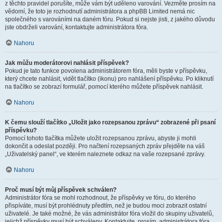
z těchto pravidel porušíte, může vám být uděleno varování. Vezměte prosím na
vědomí, že toto je rozhodnutí administrátora a phpBB Limited nemá nic
společného s varováními na daném fóru. Pokud si nejste jisti, z jakého důvodu
jste obdrželi varování, kontaktujte administrátora fóra.
Nahoru
Jak můžu moderátorovi nahlásit příspěvek?
Pokud je tato funkce povolena administrátorem fóra, měli byste v příspěvku,
který chcete nahlásit, vidět tlačítko (ikonu) pro nahlášení příspěvku. Po kliknutí
na tlačítko se zobrazí formulář, pomocí kterého můžete příspěvek nahlásit.
Nahoru
K čemu slouží tlačítko „Uložit jako rozepsanou zprávu“ zobrazené při psaní
příspěvku?
Pomocí tohoto tlačítka můžete uložit rozepsanou zprávu, abyste ji mohli
dokončit a odeslat později. Pro načtení rozepsaných zpráv přejděte na váš
„Uživatelský panel“, ve kterém naleznete odkaz na vaše rozepsané zprávy.
Nahoru
Proč musí být můj příspěvek schválen?
Administrátor fóra se mohl rozhodnout, že příspěvky ve fóru, do kterého
přispíváte, musí být prohlédnuty předtím, než je budou moci zobrazit ostatní
uživatelé. Je také možné, že vás administrátor fóra vložil do skupiny uživatelů,
jejichž příspěvky musí být schváleny. Kontaktujte, prosím, administrátora fóra