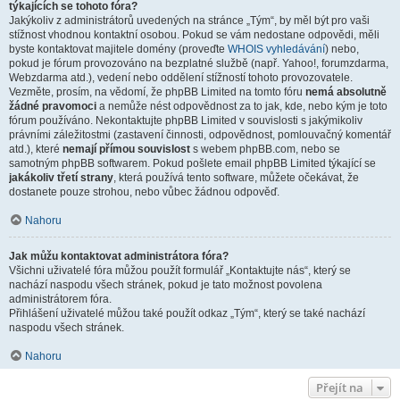
týkajících se tohoto fóra?
Jakýkoliv z administrátorů uvedených na stránce „Tým“, by měl být pro vaši
stížnost vhodnou kontaktní osobou. Pokud se vám nedostane odpovědi, měli
byste kontaktovat majitele domény (proveďte
WHOIS vyhledávání
) nebo,
pokud je fórum provozováno na bezplatné službě (např. Yahoo!, forumzdarma,
Webzdarma atd.), vedení nebo oddělení stížností tohoto provozovatele.
Vezměte, prosím, na vědomí, že phpBB Limited na tomto fóru
nemá absolutně
žádné pravomoci
a nemůže nést odpovědnost za to jak, kde, nebo kým je toto
fórum používáno. Nekontaktujte phpBB Limited v souvislosti s jakýmikoliv
právními záležitostmi (zastavení činnosti, odpovědnost, pomlouvačný komentář
atd.), které
nemají přímou souvislost
s webem phpBB.com, nebo se
samotným phpBB softwarem. Pokud pošlete email phpBB Limited týkající se
jakákoliv třetí strany
, která používá tento software, můžete očekávat, že
dostanete pouze strohou, nebo vůbec žádnou odpověď.
Nahoru
Jak můžu kontaktovat administrátora fóra?
Všichni uživatelé fóra můžou použít formulář „Kontaktujte nás“, který se
nachází naspodu všech stránek, pokud je tato možnost povolena
administrátorem fóra.
Přihlášení uživatelé můžou také použít odkaz „Tým“, který se také nachází
naspodu všech stránek.
Nahoru
Přejít na