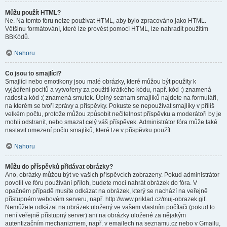
Můžu použít HTML?
Ne. Na tomto fóru nelze používat HTML, aby bylo zpracováno jako HTML.
Většinu formátování, které lze provést pomocí HTML, lze nahradit použitím
BBKódů.
Nahoru
Co jsou to smajlíci?
Smajlíci nebo emotikony jsou malé obrázky, které můžou být použity k
vyjádření pocitů a vytvořeny za použití krátkého kódu, např. kód :) znamená
radost a kód :( znamená smutek. Úplný seznam smajlíků najdete na formuláři,
na kterém se tvoří zprávy a příspěvky. Pokuste se nepoužívat smajlíky v příliš
velkém počtu, protože můžou způsobit nečitelnost příspěvku a moderátoři by je
mohli odstranit, nebo smazat celý váš příspěvek. Administrátor fóra může také
nastavit omezení počtu smajlíků, které lze v příspěvku použít.
Nahoru
Můžu do příspěvků přidávat obrázky?
Ano, obrázky můžou být ve vašich příspěvcích zobrazeny. Pokud administrátor
povolil ve fóru používání příloh, budete moci nahrát obrázek do fóra. V
opačném případě musíte odkázat na obrázek, který se nachází na veřejně
přístupném webovém serveru, např. http://www.priklad.cz/muj-obrazek.gif.
Nemůžete odkázat na obrázek uložený ve vašem vlastním počítači (pokud to
není veřejně přístupný server) ani na obrázky uložené za nějakým
autentizačním mechanizmem, např. v emailech na seznamu.cz nebo v Gmailu,