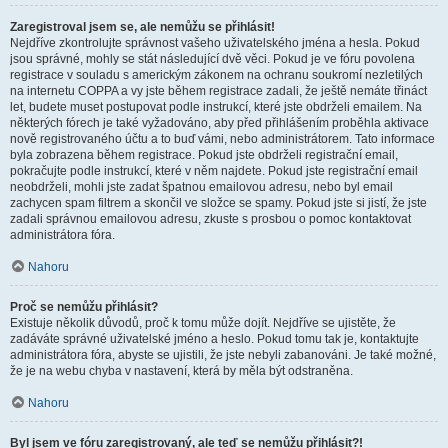
Zaregistroval jsem se, ale nemůžu se přihlásit!
Nejdříve zkontrolujte správnost vašeho uživatelského jména a hesla. Pokud
jsou správné, mohly se stát následující dvě věci. Pokud je ve fóru povolena
registrace v souladu s americkým zákonem na ochranu soukromí nezletilých
na internetu COPPA a vy jste během registrace zadali, že ještě nemáte třináct
let, budete muset postupovat podle instrukcí, které jste obdrželi emailem. Na
některých fórech je také vyžadováno, aby před přihlášením proběhla aktivace
nově registrovaného účtu a to buď vámi, nebo administrátorem. Tato informace
byla zobrazena během registrace. Pokud jste obdrželi registrační email,
pokračujte podle instrukcí, které v něm najdete. Pokud jste registrační email
neobdrželi, mohli jste zadat špatnou emailovou adresu, nebo byl email
zachycen spam filtrem a skončil ve složce se spamy. Pokud jste si jistí, že jste
zadali správnou emailovou adresu, zkuste s prosbou o pomoc kontaktovat
administrátora fóra.
Nahoru
Proč se nemůžu přihlásit?
Existuje několik důvodů, proč k tomu může dojít. Nejdříve se ujistěte, že
zadáváte správné uživatelské jméno a heslo. Pokud tomu tak je, kontaktujte
administrátora fóra, abyste se ujistili, že jste nebyli zabanováni. Je také možné,
že je na webu chyba v nastavení, která by měla být odstraněna.
Nahoru
Byl jsem ve fóru zaregistrovaný, ale teď se nemůžu přihlásit?!