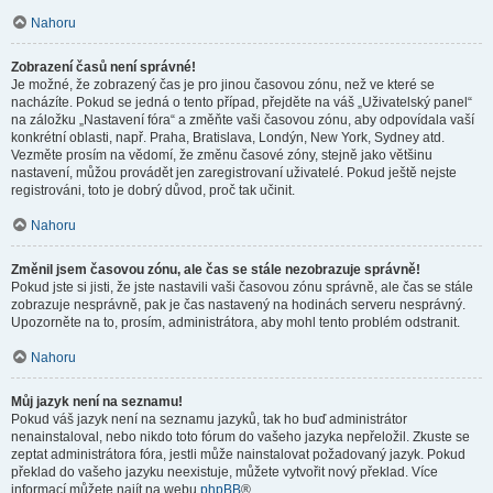
Nahoru
Zobrazení časů není správné!
Je možné, že zobrazený čas je pro jinou časovou zónu, než ve které se
nacházíte. Pokud se jedná o tento případ, přejděte na váš „Uživatelský panel“
na záložku „Nastavení fóra“ a změňte vaši časovou zónu, aby odpovídala vaší
konkrétní oblasti, např. Praha, Bratislava, Londýn, New York, Sydney atd.
Vezměte prosím na vědomí, že změnu časové zóny, stejně jako většinu
nastavení, můžou provádět jen zaregistrovaní uživatelé. Pokud ještě nejste
registrováni, toto je dobrý důvod, proč tak učinit.
Nahoru
Změnil jsem časovou zónu, ale čas se stále nezobrazuje správně!
Pokud jste si jisti, že jste nastavili vaši časovou zónu správně, ale čas se stále
zobrazuje nesprávně, pak je čas nastavený na hodinách serveru nesprávný.
Upozorněte na to, prosím, administrátora, aby mohl tento problém odstranit.
Nahoru
Můj jazyk není na seznamu!
Pokud váš jazyk není na seznamu jazyků, tak ho buď administrátor
nenainstaloval, nebo nikdo toto fórum do vašeho jazyka nepřeložil. Zkuste se
zeptat administrátora fóra, jestli může nainstalovat požadovaný jazyk. Pokud
překlad do vašeho jazyku neexistuje, můžete vytvořit nový překlad. Více
informací můžete najít na webu
phpBB
®.