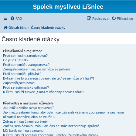
Spolek myslivců Líšnice
FAQ
Registrovat
Přihlásit se
Obsah fóra
Často kladené otázky
Často kladené otázky
Přihlašování a registrace
Proč se musím zaregistrovat?
Co je to COPPA?
Proč se nemůžu zaregistrovat?
Zaregistroval jsem se, ale nemůžu se přihlásit!
Proč se nemůžu přihlásit?
Byl jsem ve fóru zaregistrovaný, ale teď se nemůžu přihlásit?!
Zapomněl jsem heslo!
Proč se automaticky odhlašuji?
K čemu slouží funkce „Smazat všechny cookies fóra“?
Předvolby a nastavení uživatele
Jak můžu změnit svoje nastavení?
Jak můžu zabránit tomu, aby bylo moje uživatelské jméno zobrazeno na seznamu
uživatelů nacházejících se ve fóru?
Zobrazení časů není správné!
Změnil jsem časovou zónu, ale čas se stále nezobrazuje správně!
Můj jazyk není na seznamu!
K čemu slouží obrázky zobrazené u mého uživatelského jména?