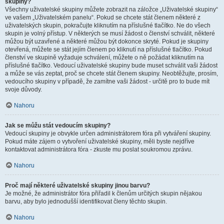
skupiny?
Všechny uživatelské skupiny můžete zobrazit na záložce „Uživatelské skupiny“
ve vašem „Uživatelském panelu“. Pokud se chcete stát členem některé z
uživatelských skupin, pokračujte kliknutím na příslušné tlačítko. Ne do všech
skupin je volný přístup. V některých se musí žádost o členství schválit, některé
můžou být uzavřené a některé můžou být dokonce skryté. Pokud je skupiny
otevřená, můžete se stát jejím členem po kliknutí na příslušné tlačítko. Pokud
členství ve skupině vyžaduje schválení, můžete o ně požádat kliknutím na
příslušné tlačítko. Vedoucí uživatelské skupiny bude muset schválit vaši žádost
a může se vás zeptat, proč se chcete stát členem skupiny. Neobtěžujte, prosím,
vedoucího skupiny v případě, že zamítne vaši žádost - určitě pro to bude mít
svoje důvody.
Nahoru
Jak se můžu stát vedoucím skupiny?
Vedoucí skupiny je obvykle určen administrátorem fóra při vytváření skupiny.
Pokud máte zájem o vytvoření uživatelské skupiny, měli byste nejdříve
kontaktovat administrátora fóra - zkuste mu poslat soukromou zprávu.
Nahoru
Proč mají některé uživatelské skupiny jinou barvu?
Je možné, že administrátor fóra přiřadil k členům určitých skupin nějakou
barvu, aby bylo jednodušší identifikovat členy těchto skupin.
Nahoru