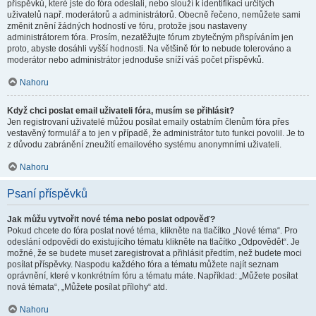
příspěvků, které jste do fóra odeslali, nebo slouží k identifikaci určitých
uživatelů např. moderátorů a administrátorů. Obecně řečeno, nemůžete sami
změnit znění žádných hodností ve fóru, protože jsou nastaveny
administrátorem fóra. Prosím, nezatěžujte fórum zbytečným přispíváním jen
proto, abyste dosáhli vyšší hodnosti. Na většině fór to nebude tolerováno a
moderátor nebo administrátor jednoduše sníží váš počet příspěvků.
Nahoru
Když chci poslat email uživateli fóra, musím se přihlásit?
Jen registrovaní uživatelé můžou posílat emaily ostatním členům fóra přes
vestavěný formulář a to jen v případě, že administrátor tuto funkci povolil. Je to
z důvodu zabránění zneužití emailového systému anonymními uživateli.
Nahoru
Psaní příspěvků
Jak můžu vytvořit nové téma nebo poslat odpověď?
Pokud chcete do fóra poslat nové téma, klikněte na tlačítko „Nové téma“. Pro
odeslání odpovědi do existujícího tématu klikněte na tlačítko „Odpovědět“. Je
možné, že se budete muset zaregistrovat a přihlásit předtím, než budete moci
posílat příspěvky. Naspodu každého fóra a tématu můžete najít seznam
oprávnění, které v konkrétním fóru a tématu máte. Například: „Můžete posílat
nová témata“, „Můžete posílat přílohy“ atd.
Nahoru