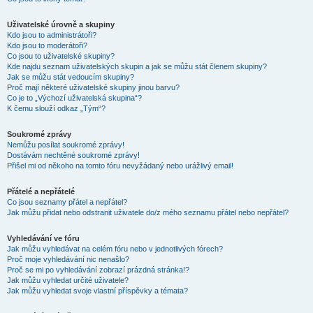
Uživatelské úrovně a skupiny
Kdo jsou to administrátoři?
Kdo jsou to moderátoři?
Co jsou to uživatelské skupiny?
Kde najdu seznam uživatelských skupin a jak se můžu stát členem skupiny?
Jak se můžu stát vedoucím skupiny?
Proč mají některé uživatelské skupiny jinou barvu?
Co je to „Výchozí uživatelská skupina“?
K čemu slouží odkaz „Tým“?
Soukromé zprávy
Nemůžu posílat soukromé zprávy!
Dostávám nechtěné soukromé zprávy!
Přišel mi od někoho na tomto fóru nevyžádaný nebo urážlivý email!
Přátelé a nepřátelé
Co jsou seznamy přátel a nepřátel?
Jak můžu přidat nebo odstranit uživatele do/z mého seznamu přátel nebo nepřátel?
Vyhledávání ve fóru
Jak můžu vyhledávat na celém fóru nebo v jednotlivých fórech?
Proč moje vyhledávání nic nenašlo?
Proč se mi po vyhledávání zobrazí prázdná stránka!?
Jak můžu vyhledat určité uživatele?
Jak můžu vyhledat svoje vlastní příspěvky a témata?