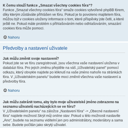
K čemu slouží funkce „Smazat všechny cookies fóra“?
Funkce „Smazat všechny cookies fóra“ smaže cookies vytvořené phpBB fórem,
díky kterým zůstáváte přihlášen ve fóru. Pokud je to povoleno majitelem fóra,
můžou být v cookies uloženy informace o tom, které příspěvky jste četli, a které
ještě ne. Pokud máte problém s přihlašováním nebo odhlašováním, smazání
cookies fóra může pomoci.
Nahoru
Předvolby a nastavení uživatele
Jak můžu změnit svoje nastavení?
Pokud jste se ve fóru zaregistrovali, jsou všechna vaše nastavení uložena v
databázi fóra. Pro jejich změnu přejděte na váš „Uživatelský panel“ pomocí
odkazu, který obvykle najdete po kliknutí na vaše jméno nahoře na stránkách
fóra. V „Uživatelském panelu“ budete moci změnit všechna vaše nastavení a
předvolby fóra.
Nahoru
Jak můžu zabránit tomu, aby bylo moje uživatelské jméno zobrazeno na
seznamu uživatelů nacházejících se ve fóru?
V „Uživatelském panelu“ na záložce „Nastavení fóra“ -> „Obecné nastavení
fóra“ najdete možnost
Skrýt můj online stav
. Pokud u této možnosti nastavíte
„Ano“, budete na seznamu viditelní jen pro administrátory, moderátory a sama
sebe. Budete počítán jako skrytý uživatel.