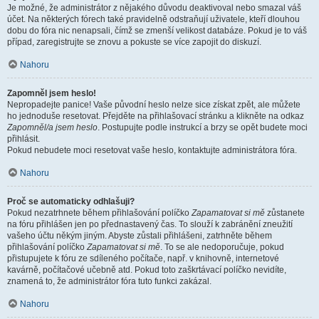
Je možné, že administrátor z nějakého důvodu deaktivoval nebo smazal váš
účet. Na některých fórech také pravidelně odstraňují uživatele, kteří dlouhou
dobu do fóra nic nenapsali, čímž se zmenší velikost databáze. Pokud je to váš
případ, zaregistrujte se znovu a pokuste se více zapojit do diskuzí.
Nahoru
Zapomněl jsem heslo!
Nepropadejte panice! Vaše původní heslo nelze sice získat zpět, ale můžete
ho jednoduše resetovat. Přejděte na přihlašovací stránku a klikněte na odkaz
Zapomněl/a jsem heslo
. Postupujte podle instrukcí a brzy se opět budete moci
přihlásit.
Pokud nebudete moci resetovat vaše heslo, kontaktujte administrátora fóra.
Nahoru
Proč se automaticky odhlašuji?
Pokud nezatrhnete během přihlašování políčko
Zapamatovat si mě
zůstanete
na fóru přihlášen jen po přednastavený čas. To slouží k zabránění zneužití
vašeho účtu někým jiným. Abyste zůstali přihlášeni, zatrhněte během
přihlašování políčko
Zapamatovat si mě
. To se ale nedoporučuje, pokud
přistupujete k fóru ze sdíleného počítače, např. v knihovně, internetové
kavárně, počítačové učebně atd. Pokud toto zaškrtávací políčko nevidíte,
znamená to, že administrátor fóra tuto funkci zakázal.
Nahoru