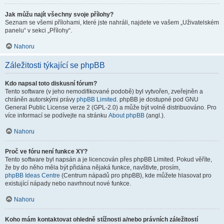
Jak můžu najít všechny svoje přílohy?
Seznam se všemi přílohami, které jste nahráli, najdete ve vašem „Uživatelském
panelu“ v sekci „Přílohy“.
Nahoru
Záležitosti týkající se phpBB
Kdo napsal toto diskusní fórum?
Tento software (v jeho nemodifikované podobě) byl vytvořen, zveřejněn a
chráněn autorskými právy
phpBB Limited
. phpBB je dostupné pod GNU
General Public License verze 2 (GPL-2.0) a může být volně distribuováno. Pro
více informací se podívejte na stránku
About phpBB
(angl.).
Nahoru
Proč ve fóru není funkce XY?
Tento software byl napsán a je licencován přes phpBB Limited. Pokud věříte,
že by do něho měla být přidána nějaká funkce, navštivte, prosím,
phpBB Ideas Centre
(Centrum nápadů pro phpBB), kde můžete hlasovat pro
existující nápady nebo navrhnout nové funkce.
Nahoru
Koho mám kontaktovat ohledně stížnosti a/nebo právních záležitostí