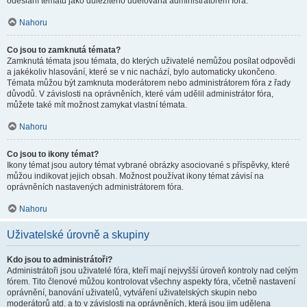
odeslání tématu jako důležitého udělována administrátorem fóra.
Nahoru
Co jsou to zamknutá témata?
Zamknutá témata jsou témata, do kterých uživatelé nemůžou posílat odpovědi
a jakékoliv hlasování, které se v nic nachází, bylo automaticky ukončeno.
Témata můžou být zamknuta moderátorem nebo administrátorem fóra z řady
důvodů. V závislosti na oprávněních, které vám udělil administrátor fóra,
můžete také mít možnost zamykat vlastní témata.
Nahoru
Co jsou to ikony témat?
Ikony témat jsou autory témat vybrané obrázky asociované s příspěvky, které
můžou indikovat jejich obsah. Možnost používat ikony témat závisí na
oprávněních nastavených administrátorem fóra.
Nahoru
Uživatelské úrovně a skupiny
Kdo jsou to administrátoři?
Administrátoři jsou uživatelé fóra, kteří mají nejvyšší úroveň kontroly nad celým
fórem. Tito členové můžou kontrolovat všechny aspekty fóra, včetně nastavení
oprávnění, banování uživatelů, vytváření uživatelských skupin nebo
moderátorů atd. a to v závislosti na oprávněních, která jsou jim udělena