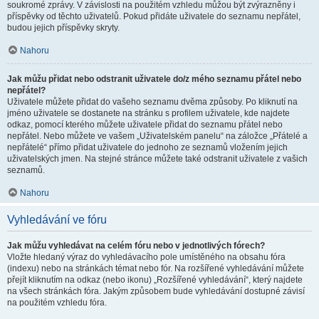
soukromé zprávy. V závislosti na použitém vzhledu můžou být zvýrazněny i
příspěvky od těchto uživatelů. Pokud přidáte uživatele do seznamu nepřátel,
budou jejich příspěvky skryty.
Nahoru
Jak můžu přidat nebo odstranit uživatele do/z mého seznamu přátel nebo
nepřátel?
Uživatele můžete přidat do vašeho seznamu dvěma způsoby. Po kliknutí na
jméno uživatele se dostanete na stránku s profilem uživatele, kde najdete
odkaz, pomocí kterého můžete uživatele přidat do seznamu přátel nebo
nepřátel. Nebo můžete ve vašem „Uživatelském panelu“ na záložce „Přátelé a
nepřátelé“ přímo přidat uživatele do jednoho ze seznamů vložením jejich
uživatelských jmen. Na stejné stránce můžete také odstranit uživatele z vašich
seznamů.
Nahoru
Vyhledávání ve fóru
Jak můžu vyhledávat na celém fóru nebo v jednotlivých fórech?
Vložte hledaný výraz do vyhledávacího pole umístěného na obsahu fóra
(indexu) nebo na stránkách témat nebo fór. Na rozšířené vyhledávání můžete
přejít kliknutím na odkaz (nebo ikonu) „Rozšířené vyhledávání“, který najdete
na všech stránkách fóra. Jakým způsobem bude vyhledávání dostupné závisí
na použitém vzhledu fóra.