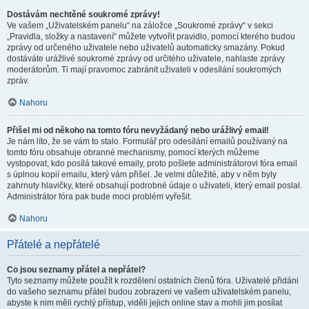
Dostávám nechtěné soukromé zprávy!
Ve vašem „Uživatelském panelu“ na záložce „Soukromé zprávy“ v sekci
„Pravidla, složky a nastavení“ můžete vytvořit pravidlo, pomocí kterého budou
zprávy od určeného uživatele nebo uživatelů automaticky smazány. Pokud
dostáváte urážlivé soukromé zprávy od určitého uživatele, nahlaste zprávy
moderátorům. Ti mají pravomoc zabránit uživateli v odesílání soukromých
zpráv.
Nahoru
Přišel mi od někoho na tomto fóru nevyžádaný nebo urážlivý email!
Je nám líto, že se vám to stalo. Formulář pro odesílání emailů používaný na
tomto fóru obsahuje obranné mechanismy, pomocí kterých můžeme
vystopovat, kdo posílá takové emaily, proto pošlete administrátorovi fóra email
s úplnou kopií emailu, který vám přišel. Je velmi důležité, aby v něm byly
zahrnuty hlavičky, které obsahují podrobné údaje o uživateli, který email poslal.
Administrátor fóra pak bude moci problém vyřešit.
Nahoru
Přátelé a nepřátelé
Co jsou seznamy přátel a nepřátel?
Tyto seznamy můžete použít k rozdělení ostatních členů fóra. Uživatelé přidáni
do vašeho seznamu přátel budou zobrazeni ve vašem uživatelském panelu,
abyste k nim měli rychlý přístup, viděli jejich online stav a mohli jim posílat