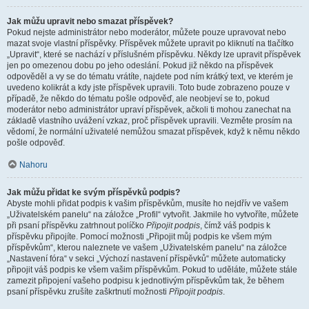
Jak můžu upravit nebo smazat příspěvek?
Pokud nejste administrátor nebo moderátor, můžete pouze upravovat nebo
mazat svoje vlastní příspěvky. Příspěvek můžete upravit po kliknutí na tlačítko
„Upravit“, které se nachází v příslušném příspěvku. Někdy lze upravit příspěvek
jen po omezenou dobu po jeho odeslání. Pokud již někdo na příspěvek
odpověděl a vy se do tématu vrátíte, najdete pod ním krátký text, ve kterém je
uvedeno kolikrát a kdy jste příspěvek upravili. Toto bude zobrazeno pouze v
případě, že někdo do tématu pošle odpověď, ale neobjeví se to, pokud
moderátor nebo administrátor upraví příspěvek, ačkoli ti mohou zanechat na
základě vlastního uvážení vzkaz, proč příspěvek upravili. Vezměte prosím na
vědomí, že normální uživatelé nemůžou smazat příspěvek, když k němu někdo
pošle odpověď.
Nahoru
Jak můžu přidat ke svým příspěvků podpis?
Abyste mohli přidat podpis k vašim příspěvkům, musíte ho nejdřív ve vašem
„Uživatelském panelu“ na záložce „Profil“ vytvořit. Jakmile ho vytvoříte, můžete
při psaní příspěvku zatrhnout políčko
Připojit podpis
, čímž váš podpis k
příspěvku připojíte. Pomocí možnosti „Připojit můj podpis ke všem mým
příspěvkům“, kterou naleznete ve vašem „Uživatelském panelu“ na záložce
„Nastavení fóra“ v sekci „Výchozí nastavení příspěvků“ můžete automaticky
připojit váš podpis ke všem vašim příspěvkům. Pokud to uděláte, můžete stále
zamezit připojení vašeho podpisu k jednotlivým příspěvkům tak, že během
psaní příspěvku zrušíte zaškrtnutí možnosti
Připojit podpis
.