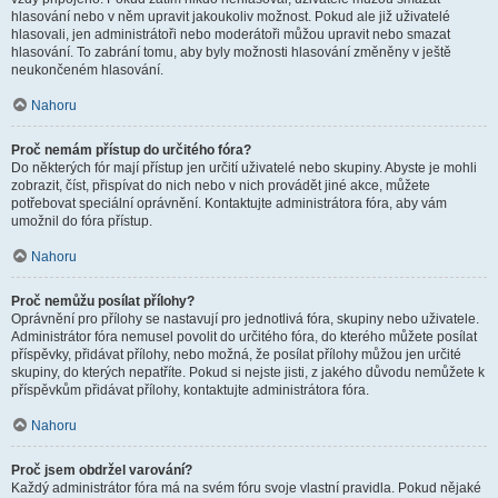
hlasování nebo v něm upravit jakoukoliv možnost. Pokud ale již uživatelé
hlasovali, jen administrátoři nebo moderátoři můžou upravit nebo smazat
hlasování. To zabrání tomu, aby byly možnosti hlasování změněny v ještě
neukončeném hlasování.
Nahoru
Proč nemám přístup do určitého fóra?
Do některých fór mají přístup jen určití uživatelé nebo skupiny. Abyste je mohli
zobrazit, číst, přispívat do nich nebo v nich provádět jiné akce, můžete
potřebovat speciální oprávnění. Kontaktujte administrátora fóra, aby vám
umožnil do fóra přístup.
Nahoru
Proč nemůžu posílat přílohy?
Oprávnění pro přílohy se nastavují pro jednotlivá fóra, skupiny nebo uživatele.
Administrátor fóra nemusel povolit do určitého fóra, do kterého můžete posílat
příspěvky, přidávat přílohy, nebo možná, že posílat přílohy můžou jen určité
skupiny, do kterých nepatříte. Pokud si nejste jisti, z jakého důvodu nemůžete k
příspěvkům přidávat přílohy, kontaktujte administrátora fóra.
Nahoru
Proč jsem obdržel varování?
Každý administrátor fóra má na svém fóru svoje vlastní pravidla. Pokud nějaké