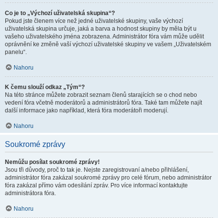
Co je to „Výchozí uživatelská skupina“?
Pokud jste členem více než jedné uživatelské skupiny, vaše výchozí
uživatelská skupina určuje, jaká a barva a hodnost skupiny by měla být u
vašeho uživatelského jména zobrazena. Administrátor fóra vám může udělit
oprávnění ke změně vaší výchozí uživatelské skupiny ve vašem „Uživatelském
panelu“.
Nahoru
K čemu slouží odkaz „Tým“?
Na této stránce můžete zobrazit seznam členů starajících se o chod nebo
vedení fóra včetně moderátorů a administrátorů fóra. Také tam můžete najít
další informace jako například, která fóra moderátoři moderují.
Nahoru
Soukromé zprávy
Nemůžu posílat soukromé zprávy!
Jsou tři důvody, proč to tak je. Nejste zaregistrovaní a/nebo přihlášení,
administrátor fóra zakázal soukromé zprávy pro celé fórum, nebo administrátor
fóra zakázal přímo vám odesílání zpráv. Pro více informací kontaktujte
administrátora fóra.
Nahoru