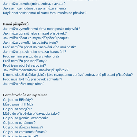
Jak můžu u svého jména zobrazit avatar?
Jaká je moje hodnost a jak ji můžu změnit?
Když chci poslat email uživateli fóra, musím se přihlásit?
Psaní příspěvků
Jak můžu vytvořit nové téma nebo poslat odpověď?
Jak můžu upravit nebo smazat příspěvek?
Jak můžu přidat ke svým příspěvků podpis?
Jak můžu vytvořit hlasování/anketu?
Proč nemůžu přidat do hlasování více možností?
Jak můžu upravit nebo smazat hlasování?
Proč nemám přístup do určitého fóra?
Proč nemůžu posílat přílohy?
Proč jsem obdržel varování?
Jak můžu moderátorovi nahlásit příspěvek?
K čemu slouží tlačítko „Uložit jako rozepsanou zprávu“ zobrazené při psaní příspěvku?
Proč musí být můj příspěvek schválen?
Jak můžu oživit moje téma?
Formátování a druhy témat
Co jsou to BBKódy?
Můžu použít HTML?
Co jsou to smajlíci?
Můžu do příspěvků přidávat obrázky?
Co jsou to globální oznámení?
Co jsou to oznámení?
Co jsou to důležitá témata?
Co jsou to zamknutá témata?
Co jsou to ikony témat?