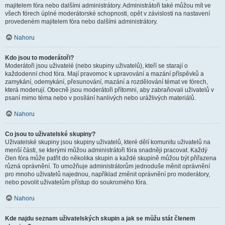
majitelem fóra nebo dalšími administrátory. Administrátoři také můžou mít ve
všech fórech úplné moderátorské schopnosti, opět v závislosti na nastavení
provedeném majitelem fóra nebo dalšími administrátory.
Nahoru
Kdo jsou to moderátoři?
Moderátoři jsou uživatelé (nebo skupiny uživatelů), kteří se starají o
každodenní chod fóra. Mají pravomoc k upravování a mazání příspěvků a
zamykání, odemykání, přesunování, mazání a rozdělování témat ve fórech,
která moderují. Obecně jsou moderátoři přítomni, aby zabraňovali uživatelů v
psaní mimo téma nebo v posílání hanlivých nebo urážlivých materiálů.
Nahoru
Co jsou to uživatelské skupiny?
Uživatelské skupiny jsou skupiny uživatelů, které dělí komunitu uživatelů na
menší části, se kterými můžou administrátoři fóra snadněji pracovat. Každý
člen fóra může patřit do několika skupin a každé skupině můžou být přiřazena
různá oprávnění. To umožňuje administrátorům jednoduše měnit oprávnění
pro mnoho uživatelů najednou, například změnit oprávnění pro moderátory,
nebo povolit uživatelům přístup do soukromého fóra.
Nahoru
Kde najdu seznam uživatelských skupin a jak se můžu stát členem