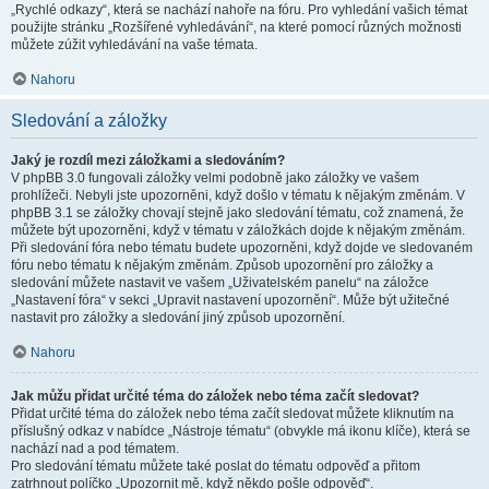
„Rychlé odkazy“, která se nachází nahoře na fóru. Pro vyhledání vašich témat
použijte stránku „Rozšířené vyhledávání“, na které pomocí různých možnosti
můžete zúžit vyhledávání na vaše témata.
Nahoru
Sledování a záložky
Jaký je rozdíl mezi záložkami a sledováním?
V phpBB 3.0 fungovali záložky velmi podobně jako záložky ve vašem
prohlížeči. Nebyli jste upozorněni, když došlo v tématu k nějakým změnám. V
phpBB 3.1 se záložky chovají stejně jako sledování tématu, což znamená, že
můžete být upozorněni, když v tématu v záložkách dojde k nějakým změnám.
Při sledování fóra nebo tématu budete upozorněni, když dojde ve sledovaném
fóru nebo tématu k nějakým změnám. Způsob upozornění pro záložky a
sledování můžete nastavit ve vašem „Uživatelském panelu“ na záložce
„Nastavení fóra“ v sekci „Upravit nastavení upozornění“. Může být užitečné
nastavit pro záložky a sledování jiný způsob upozornění.
Nahoru
Jak můžu přidat určité téma do záložek nebo téma začít sledovat?
Přidat určité téma do záložek nebo téma začít sledovat můžete kliknutím na
příslušný odkaz v nabídce „Nástroje tématu“ (obvykle má ikonu klíče), která se
nachází nad a pod tématem.
Pro sledování tématu můžete také poslat do tématu odpověď a přitom
zatrhnout políčko „Upozornit mě, když někdo pošle odpověď“.