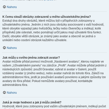
Nahoru
K čemu slouží obrázky zobrazené u mého uživatelského jména?
Existují dva druhy obrázků, které můžou být v příspěvcích zobrazeny u
uživatelského jména. Jedním z nich jsou obrázky asociované s vaší hodností,
které obvykle vypadají jako hvězdičky, tečky nebo čtverečky a indikují, kolik
příspěvků jste odeslali, nebo pomáhají určit jakou mají uživatelé fóra funkci.
Další, obvykle větší obrázek, je známý jako avatar a obecně se jedná o
unikátní nebo osobní obrázek každého uživatele.
Nahoru
Jak můžu u svého jména zobrazit avatar?
Avatar můžete přidat pomocí možnosti „Nastavení avataru“, kterou najdete ve
vašem „Uživatelském panelu“ na záložce „Profil“. Avatar můžete přidat jedním z
následujících způsobů: použít Gravatar, vybrat si avatar v Galerii, použít
vzdálený avatar (z jiného webu), nebo avatar nahrát do tohoto fóra. Záleží na
administrátorovi fóra, jestli je používání avatarů povoleno a jakými způsoby lze
avatary do fóra přidat. Pokud nemůžete avatary používat, kontaktujte
administrátora fóra.
Nahoru
Jaká je moje hodnost a jak ji můžu změnit?
Hodnosti, které jsou zobrazeny pod vaším uživatelským jménem, indikují počet