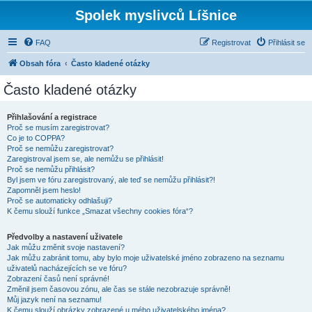
Spolek myslivců Líšnice
FAQ
Registrovat
Přihlásit se
Obsah fóra
Často kladené otázky
Často kladené otázky
Přihlašování a registrace
Proč se musím zaregistrovat?
Co je to COPPA?
Proč se nemůžu zaregistrovat?
Zaregistroval jsem se, ale nemůžu se přihlásit!
Proč se nemůžu přihlásit?
Byl jsem ve fóru zaregistrovaný, ale teď se nemůžu přihlásit?!
Zapomněl jsem heslo!
Proč se automaticky odhlašuji?
K čemu slouží funkce „Smazat všechny cookies fóra“?
Předvolby a nastavení uživatele
Jak můžu změnit svoje nastavení?
Jak můžu zabránit tomu, aby bylo moje uživatelské jméno zobrazeno na seznamu
uživatelů nacházejících se ve fóru?
Zobrazení časů není správné!
Změnil jsem časovou zónu, ale čas se stále nezobrazuje správně!
Můj jazyk není na seznamu!
K čemu slouží obrázky zobrazené u mého uživatelského jména?