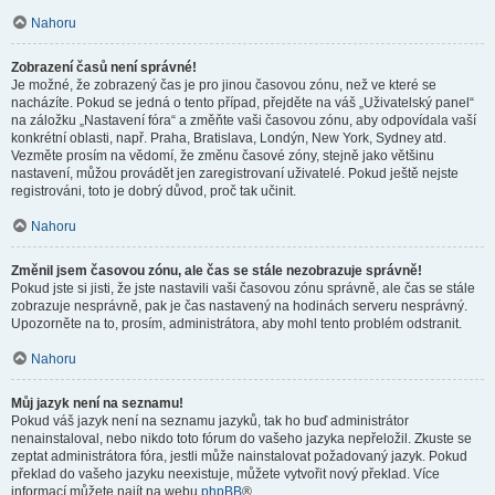
Nahoru
Zobrazení časů není správné!
Je možné, že zobrazený čas je pro jinou časovou zónu, než ve které se
nacházíte. Pokud se jedná o tento případ, přejděte na váš „Uživatelský panel“
na záložku „Nastavení fóra“ a změňte vaši časovou zónu, aby odpovídala vaší
konkrétní oblasti, např. Praha, Bratislava, Londýn, New York, Sydney atd.
Vezměte prosím na vědomí, že změnu časové zóny, stejně jako většinu
nastavení, můžou provádět jen zaregistrovaní uživatelé. Pokud ještě nejste
registrováni, toto je dobrý důvod, proč tak učinit.
Nahoru
Změnil jsem časovou zónu, ale čas se stále nezobrazuje správně!
Pokud jste si jisti, že jste nastavili vaši časovou zónu správně, ale čas se stále
zobrazuje nesprávně, pak je čas nastavený na hodinách serveru nesprávný.
Upozorněte na to, prosím, administrátora, aby mohl tento problém odstranit.
Nahoru
Můj jazyk není na seznamu!
Pokud váš jazyk není na seznamu jazyků, tak ho buď administrátor
nenainstaloval, nebo nikdo toto fórum do vašeho jazyka nepřeložil. Zkuste se
zeptat administrátora fóra, jestli může nainstalovat požadovaný jazyk. Pokud
překlad do vašeho jazyku neexistuje, můžete vytvořit nový překlad. Více
informací můžete najít na webu
phpBB
®.