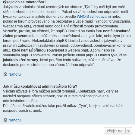
týkajících se tohoto fóra?
Jakýkoliv z administrátorů uvedených na stránce „Tým“, by měl být pro vaši
stížnost vhodnou kontaktní osobou. Pokud se vám nedostane odpovědi, měli
byste kontaktovat majitele domény (proveďte
WHOIS vyhledávání
) nebo,
pokud je fórum provozováno na bezplatné službě (např. Yahoo!, forumzdarma,
Webzdarma atd.), vedení nebo oddělení stížností tohoto provozovatele.
Vezměte, prosím, na vědomí, že phpBB Limited na tomto fóru
nemá absolutně
žádné pravomoci
a nemůže nést odpovědnost za to jak, kde, nebo kým je toto
fórum používáno. Nekontaktujte phpBB Limited v souvislosti s jakýmikoliv
právními záležitostmi (zastavení činnosti, odpovědnost, pomlouvačný komentář
atd.), které
nemají přímou souvislost
s webem phpBB.com, nebo se
samotným phpBB softwarem. Pokud pošlete email phpBB Limited týkající se
jakákoliv třetí strany
, která používá tento software, můžete očekávat, že
dostanete pouze strohou, nebo vůbec žádnou odpověď.
Nahoru
Jak můžu kontaktovat administrátora fóra?
Všichni uživatelé fóra můžou použít formulář „Kontaktujte nás“, který se
nachází naspodu všech stránek, pokud je tato možnost povolena
administrátorem fóra.
Přihlášení uživatelé můžou také použít odkaz „Tým“, který se také nachází
naspodu všech stránek.
Nahoru
Přejít na