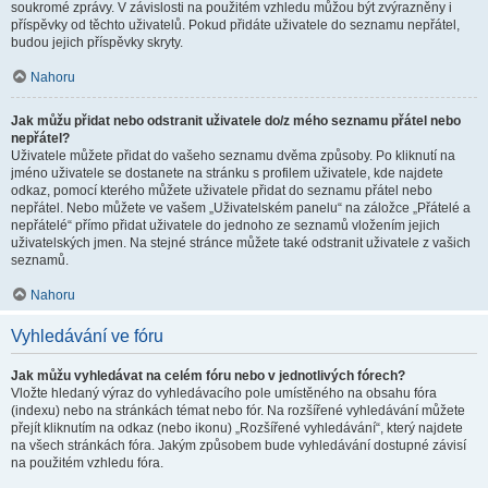
soukromé zprávy. V závislosti na použitém vzhledu můžou být zvýrazněny i
příspěvky od těchto uživatelů. Pokud přidáte uživatele do seznamu nepřátel,
budou jejich příspěvky skryty.
Nahoru
Jak můžu přidat nebo odstranit uživatele do/z mého seznamu přátel nebo
nepřátel?
Uživatele můžete přidat do vašeho seznamu dvěma způsoby. Po kliknutí na
jméno uživatele se dostanete na stránku s profilem uživatele, kde najdete
odkaz, pomocí kterého můžete uživatele přidat do seznamu přátel nebo
nepřátel. Nebo můžete ve vašem „Uživatelském panelu“ na záložce „Přátelé a
nepřátelé“ přímo přidat uživatele do jednoho ze seznamů vložením jejich
uživatelských jmen. Na stejné stránce můžete také odstranit uživatele z vašich
seznamů.
Nahoru
Vyhledávání ve fóru
Jak můžu vyhledávat na celém fóru nebo v jednotlivých fórech?
Vložte hledaný výraz do vyhledávacího pole umístěného na obsahu fóra
(indexu) nebo na stránkách témat nebo fór. Na rozšířené vyhledávání můžete
přejít kliknutím na odkaz (nebo ikonu) „Rozšířené vyhledávání“, který najdete
na všech stránkách fóra. Jakým způsobem bude vyhledávání dostupné závisí
na použitém vzhledu fóra.