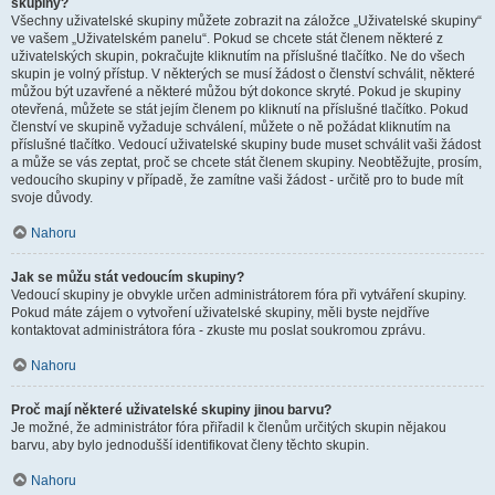
skupiny?
Všechny uživatelské skupiny můžete zobrazit na záložce „Uživatelské skupiny“
ve vašem „Uživatelském panelu“. Pokud se chcete stát členem některé z
uživatelských skupin, pokračujte kliknutím na příslušné tlačítko. Ne do všech
skupin je volný přístup. V některých se musí žádost o členství schválit, některé
můžou být uzavřené a některé můžou být dokonce skryté. Pokud je skupiny
otevřená, můžete se stát jejím členem po kliknutí na příslušné tlačítko. Pokud
členství ve skupině vyžaduje schválení, můžete o ně požádat kliknutím na
příslušné tlačítko. Vedoucí uživatelské skupiny bude muset schválit vaši žádost
a může se vás zeptat, proč se chcete stát členem skupiny. Neobtěžujte, prosím,
vedoucího skupiny v případě, že zamítne vaši žádost - určitě pro to bude mít
svoje důvody.
Nahoru
Jak se můžu stát vedoucím skupiny?
Vedoucí skupiny je obvykle určen administrátorem fóra při vytváření skupiny.
Pokud máte zájem o vytvoření uživatelské skupiny, měli byste nejdříve
kontaktovat administrátora fóra - zkuste mu poslat soukromou zprávu.
Nahoru
Proč mají některé uživatelské skupiny jinou barvu?
Je možné, že administrátor fóra přiřadil k členům určitých skupin nějakou
barvu, aby bylo jednodušší identifikovat členy těchto skupin.
Nahoru