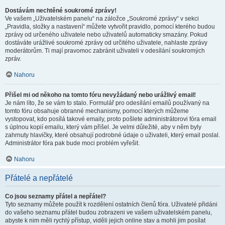
Dostávám nechtěné soukromé zprávy!
Ve vašem „Uživatelském panelu“ na záložce „Soukromé zprávy“ v sekci
„Pravidla, složky a nastavení“ můžete vytvořit pravidlo, pomocí kterého budou
zprávy od určeného uživatele nebo uživatelů automaticky smazány. Pokud
dostáváte urážlivé soukromé zprávy od určitého uživatele, nahlaste zprávy
moderátorům. Ti mají pravomoc zabránit uživateli v odesílání soukromých
zpráv.
Nahoru
Přišel mi od někoho na tomto fóru nevyžádaný nebo urážlivý email!
Je nám líto, že se vám to stalo. Formulář pro odesílání emailů používaný na
tomto fóru obsahuje obranné mechanismy, pomocí kterých můžeme
vystopovat, kdo posílá takové emaily, proto pošlete administrátorovi fóra email
s úplnou kopií emailu, který vám přišel. Je velmi důležité, aby v něm byly
zahrnuty hlavičky, které obsahují podrobné údaje o uživateli, který email poslal.
Administrátor fóra pak bude moci problém vyřešit.
Nahoru
Přátelé a nepřátelé
Co jsou seznamy přátel a nepřátel?
Tyto seznamy můžete použít k rozdělení ostatních členů fóra. Uživatelé přidáni
do vašeho seznamu přátel budou zobrazeni ve vašem uživatelském panelu,
abyste k nim měli rychlý přístup, viděli jejich online stav a mohli jim posílat