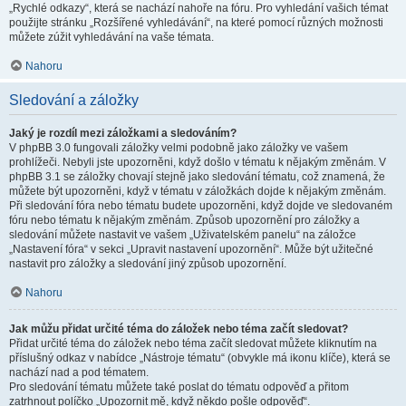
„Rychlé odkazy“, která se nachází nahoře na fóru. Pro vyhledání vašich témat
použijte stránku „Rozšířené vyhledávání“, na které pomocí různých možnosti
můžete zúžit vyhledávání na vaše témata.
Nahoru
Sledování a záložky
Jaký je rozdíl mezi záložkami a sledováním?
V phpBB 3.0 fungovali záložky velmi podobně jako záložky ve vašem
prohlížeči. Nebyli jste upozorněni, když došlo v tématu k nějakým změnám. V
phpBB 3.1 se záložky chovají stejně jako sledování tématu, což znamená, že
můžete být upozorněni, když v tématu v záložkách dojde k nějakým změnám.
Při sledování fóra nebo tématu budete upozorněni, když dojde ve sledovaném
fóru nebo tématu k nějakým změnám. Způsob upozornění pro záložky a
sledování můžete nastavit ve vašem „Uživatelském panelu“ na záložce
„Nastavení fóra“ v sekci „Upravit nastavení upozornění“. Může být užitečné
nastavit pro záložky a sledování jiný způsob upozornění.
Nahoru
Jak můžu přidat určité téma do záložek nebo téma začít sledovat?
Přidat určité téma do záložek nebo téma začít sledovat můžete kliknutím na
příslušný odkaz v nabídce „Nástroje tématu“ (obvykle má ikonu klíče), která se
nachází nad a pod tématem.
Pro sledování tématu můžete také poslat do tématu odpověď a přitom
zatrhnout políčko „Upozornit mě, když někdo pošle odpověď“.