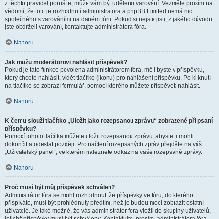
z těchto pravidel porušíte, může vám být uděleno varování. Vezměte prosím na
vědomí, že toto je rozhodnutí administrátora a phpBB Limited nemá nic
společného s varováními na daném fóru. Pokud si nejste jisti, z jakého důvodu
jste obdrželi varování, kontaktujte administrátora fóra.
Nahoru
Jak můžu moderátorovi nahlásit příspěvek?
Pokud je tato funkce povolena administrátorem fóra, měli byste v příspěvku,
který chcete nahlásit, vidět tlačítko (ikonu) pro nahlášení příspěvku. Po kliknutí
na tlačítko se zobrazí formulář, pomocí kterého můžete příspěvek nahlásit.
Nahoru
K čemu slouží tlačítko „Uložit jako rozepsanou zprávu“ zobrazené při psaní
příspěvku?
Pomocí tohoto tlačítka můžete uložit rozepsanou zprávu, abyste ji mohli
dokončit a odeslat později. Pro načtení rozepsaných zpráv přejděte na váš
„Uživatelský panel“, ve kterém naleznete odkaz na vaše rozepsané zprávy.
Nahoru
Proč musí být můj příspěvek schválen?
Administrátor fóra se mohl rozhodnout, že příspěvky ve fóru, do kterého
přispíváte, musí být prohlédnuty předtím, než je budou moci zobrazit ostatní
uživatelé. Je také možné, že vás administrátor fóra vložil do skupiny uživatelů,
jejichž příspěvky musí být schváleny. Kontaktujte, prosím, administrátora fóra