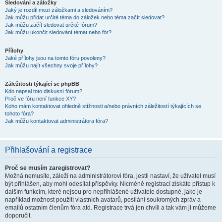
Sledování a záložky
Jaký je rozdíl mezi záložkami a sledováním?
Jak můžu přidat určité téma do záložek nebo téma začít sledovat?
Jak můžu začít sledovat určité fórum?
Jak můžu ukončit sledování témat nebo fór?
Přílohy
Jaké přílohy jsou na tomto fóru povoleny?
Jak můžu najít všechny svoje přílohy?
Záležitosti týkající se phpBB
Kdo napsal toto diskusní fórum?
Proč ve fóru není funkce XY?
Koho mám kontaktovat ohledně stížnosti a/nebo právních záležitostí týkajících se
tohoto fóra?
Jak můžu kontaktovat administrátora fóra?
Přihlašování a registrace
Proč se musím zaregistrovat?
Možná nemusíte, záleží na administrátorovi fóra, jestli nastaví, že uživatel musí
být přihlášen, aby mohl odesílat příspěvky. Nicméně registrací získáte přístup k
dalším funkcím, které nejsou pro nepřihlášené uživatele dostupné, jako je
například možnost použití vlastních avatarů, posílání soukromých zpráv a
emailů ostatním členům fóra atd. Registrace trvá jen chvíli a tak vám ji můžeme
doporučit.