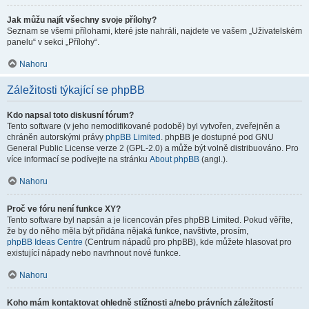
Jak můžu najít všechny svoje přílohy?
Seznam se všemi přílohami, které jste nahráli, najdete ve vašem „Uživatelském
panelu“ v sekci „Přílohy“.
Nahoru
Záležitosti týkající se phpBB
Kdo napsal toto diskusní fórum?
Tento software (v jeho nemodifikované podobě) byl vytvořen, zveřejněn a
chráněn autorskými právy
phpBB Limited
. phpBB je dostupné pod GNU
General Public License verze 2 (GPL-2.0) a může být volně distribuováno. Pro
více informací se podívejte na stránku
About phpBB
(angl.).
Nahoru
Proč ve fóru není funkce XY?
Tento software byl napsán a je licencován přes phpBB Limited. Pokud věříte,
že by do něho měla být přidána nějaká funkce, navštivte, prosím,
phpBB Ideas Centre
(Centrum nápadů pro phpBB), kde můžete hlasovat pro
existující nápady nebo navrhnout nové funkce.
Nahoru
Koho mám kontaktovat ohledně stížnosti a/nebo právních záležitostí