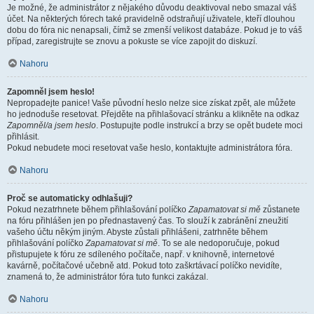
Je možné, že administrátor z nějakého důvodu deaktivoval nebo smazal váš
účet. Na některých fórech také pravidelně odstraňují uživatele, kteří dlouhou
dobu do fóra nic nenapsali, čímž se zmenší velikost databáze. Pokud je to váš
případ, zaregistrujte se znovu a pokuste se více zapojit do diskuzí.
Nahoru
Zapomněl jsem heslo!
Nepropadejte panice! Vaše původní heslo nelze sice získat zpět, ale můžete
ho jednoduše resetovat. Přejděte na přihlašovací stránku a klikněte na odkaz
Zapomněl/a jsem heslo
. Postupujte podle instrukcí a brzy se opět budete moci
přihlásit.
Pokud nebudete moci resetovat vaše heslo, kontaktujte administrátora fóra.
Nahoru
Proč se automaticky odhlašuji?
Pokud nezatrhnete během přihlašování políčko
Zapamatovat si mě
zůstanete
na fóru přihlášen jen po přednastavený čas. To slouží k zabránění zneužití
vašeho účtu někým jiným. Abyste zůstali přihlášeni, zatrhněte během
přihlašování políčko
Zapamatovat si mě
. To se ale nedoporučuje, pokud
přistupujete k fóru ze sdíleného počítače, např. v knihovně, internetové
kavárně, počítačové učebně atd. Pokud toto zaškrtávací políčko nevidíte,
znamená to, že administrátor fóra tuto funkci zakázal.
Nahoru