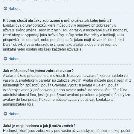
Nahoru
K čemu slouží obrázky zobrazené u mého uživatelského jména?
Existují dva druhy obrázků, které můžou být v příspěvcích zobrazeny u
uživatelského jména. Jedním z nich jsou obrázky asociované s vaší hodností,
které obvykle vypadají jako hvězdičky, tečky nebo čtverečky a indikují, kolik
příspěvků jste odeslali, nebo pomáhají určit jakou mají uživatelé fóra funkci.
Další, obvykle větší obrázek, je známý jako avatar a obecně se jedná o
unikátní nebo osobní obrázek každého uživatele.
Nahoru
Jak můžu u svého jména zobrazit avatar?
Avatar můžete přidat pomocí možnosti „Nastavení avataru“, kterou najdete ve
vašem „Uživatelském panelu“ na záložce „Profil“. Avatar můžete přidat jedním z
následujících způsobů: použít Gravatar, vybrat si avatar v Galerii, použít
vzdálený avatar (z jiného webu), nebo avatar nahrát do tohoto fóra. Záleží na
administrátorovi fóra, jestli je používání avatarů povoleno a jakými způsoby lze
avatary do fóra přidat. Pokud nemůžete avatary používat, kontaktujte
administrátora fóra.
Nahoru
Jaká je moje hodnost a jak ji můžu změnit?
Hodnosti, které jsou zobrazeny pod vaším uživatelským jménem, indikují počet