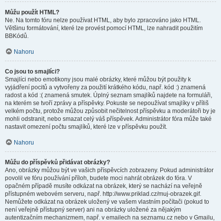
Můžu použít HTML?
Ne. Na tomto fóru nelze používat HTML, aby bylo zpracováno jako HTML.
Většinu formátování, které lze provést pomocí HTML, lze nahradit použitím
BBKódů.
Nahoru
Co jsou to smajlíci?
Smajlíci nebo emotikony jsou malé obrázky, které můžou být použity k
vyjádření pocitů a vytvořeny za použití krátkého kódu, např. kód :) znamená
radost a kód :( znamená smutek. Úplný seznam smajlíků najdete na formuláři,
na kterém se tvoří zprávy a příspěvky. Pokuste se nepoužívat smajlíky v příliš
velkém počtu, protože můžou způsobit nečitelnost příspěvku a moderátoři by je
mohli odstranit, nebo smazat celý váš příspěvek. Administrátor fóra může také
nastavit omezení počtu smajlíků, které lze v příspěvku použít.
Nahoru
Můžu do příspěvků přidávat obrázky?
Ano, obrázky můžou být ve vašich příspěvcích zobrazeny. Pokud administrátor
povolil ve fóru používání příloh, budete moci nahrát obrázek do fóra. V
opačném případě musíte odkázat na obrázek, který se nachází na veřejně
přístupném webovém serveru, např. http://www.priklad.cz/muj-obrazek.gif.
Nemůžete odkázat na obrázek uložený ve vašem vlastním počítači (pokud to
není veřejně přístupný server) ani na obrázky uložené za nějakým
autentizačním mechanizmem, např. v emailech na seznamu.cz nebo v Gmailu,