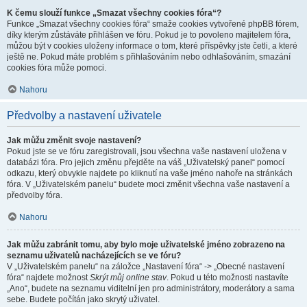
K čemu slouží funkce „Smazat všechny cookies fóra“?
Funkce „Smazat všechny cookies fóra“ smaže cookies vytvořené phpBB fórem,
díky kterým zůstáváte přihlášen ve fóru. Pokud je to povoleno majitelem fóra,
můžou být v cookies uloženy informace o tom, které příspěvky jste četli, a které
ještě ne. Pokud máte problém s přihlašováním nebo odhlašováním, smazání
cookies fóra může pomoci.
Nahoru
Předvolby a nastavení uživatele
Jak můžu změnit svoje nastavení?
Pokud jste se ve fóru zaregistrovali, jsou všechna vaše nastavení uložena v
databázi fóra. Pro jejich změnu přejděte na váš „Uživatelský panel“ pomocí
odkazu, který obvykle najdete po kliknutí na vaše jméno nahoře na stránkách
fóra. V „Uživatelském panelu“ budete moci změnit všechna vaše nastavení a
předvolby fóra.
Nahoru
Jak můžu zabránit tomu, aby bylo moje uživatelské jméno zobrazeno na
seznamu uživatelů nacházejících se ve fóru?
V „Uživatelském panelu“ na záložce „Nastavení fóra“ -> „Obecné nastavení
fóra“ najdete možnost
Skrýt můj online stav
. Pokud u této možnosti nastavíte
„Ano“, budete na seznamu viditelní jen pro administrátory, moderátory a sama
sebe. Budete počítán jako skrytý uživatel.