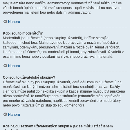
majitelem fóra nebo dalšími administrátory. Administrátoři také můžou mít ve
všech fórech úplné moderátorské schopnosti, opět v závislosti na nastavení
provedeném majitelem fóra nebo dalšími administrátory.
Nahoru
Kdo jsou to moderátoři?
Moderátoři jsou uživatelé (nebo skupiny uživatelů), kteří se starají o
každodenní chod fóra. Mají pravomoc k upravování a mazání příspěvků a
zamykání, odemykání, přesunování, mazání a rozdělování témat ve fórech,
která moderují. Obecně jsou moderátoři přítomni, aby zabraňovali uživatelů v
psaní mimo téma nebo v posílání hanlivých nebo urážlivých materiálů.
Nahoru
Co jsou to uživatelské skupiny?
Uživatelské skupiny jsou skupiny uživatelů, které dělí komunitu uživatelů na
menší části, se kterými můžou administrátoři fóra snadněji pracovat. Každý
člen fóra může patřit do několika skupin a každé skupině můžou být přiřazena
různá oprávnění. To umožňuje administrátorům jednoduše měnit oprávnění
pro mnoho uživatelů najednou, například změnit oprávnění pro moderátory,
nebo povolit uživatelům přístup do soukromého fóra.
Nahoru
Kde najdu seznam uživatelských skupin a jak se můžu stát členem