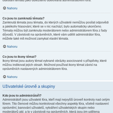
odeslání tématu jako důležitého udělována administrátorem fóra.
Nahoru
Co jsou to zamknutá témata?
Zamknutá témata jsou témata, do kterých uživatelé nemůžou posílat odpovědi
a jakékoliv hlasování, které se v nic nachází, bylo automaticky ukončeno.
Témata můžou být zamknuta moderátorem nebo administrátorem fóra z řady
důvodů. V závislosti na oprávněních, které vám udělil administrátor fóra,
můžete také mít možnost zamykat vlastní témata.
Nahoru
Co jsou to ikony témat?
Ikony témat jsou autory témat vybrané obrázky asociované s příspěvky, které
můžou indikovat jejich obsah. Možnost používat ikony témat závisí na
oprávněních nastavených administrátorem fóra.
Nahoru
Uživatelské úrovně a skupiny
Kdo jsou to administrátoři?
Administrátoři jsou uživatelé fóra, kteří mají nejvyšší úroveň kontroly nad celým
fórem. Tito členové můžou kontrolovat všechny aspekty fóra, včetně nastavení
oprávnění, banování uživatelů, vytváření uživatelských skupin nebo
moderátorů atd. a to v závislosti na oprávněních, která jsou jim udělena