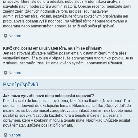
příspěvků, které jste do fóra odeslali, nebo slouží k identifikaci určitých
uživatelů např. moderátorů a administrátorů. Obecně řečeno, nemůžete sami
změnit znění žádných hodností ve fóru, protože jsou nastaveny
administrátorem fóra. Prosím, nezatěžujte fórum zbytečným přispíváním jen
proto, abyste dosáhli vyšší hodnosti. Na většině fór to nebude tolerováno a
moderátor nebo administrátor jednoduše sníží váš počet příspěvků.
Nahoru
Když chci poslat email uživateli fóra, musím se přihlásit?
Jen registrovaní uživatelé můžou posílat emaily ostatním členům fóra přes
vestavěný formulář a to jen v případě, že administrátor tuto funkci povolil. Je to
z důvodu zabránění zneužití emailového systému anonymními uživateli.
Nahoru
Psaní příspěvků
Jak můžu vytvořit nové téma nebo poslat odpověď?
Pokud chcete do fóra poslat nové téma, klikněte na tlačítko „Nové téma“. Pro
odeslání odpovědi do existujícího tématu klikněte na tlačítko „Odpovědět“. Je
možné, že se budete muset zaregistrovat a přihlásit předtím, než budete moci
posílat příspěvky. Naspodu každého fóra a tématu můžete najít seznam
oprávnění, které v konkrétním fóru a tématu máte. Například: „Můžete posílat
nová témata“, „Můžete posílat přílohy“ atd.
Nahoru