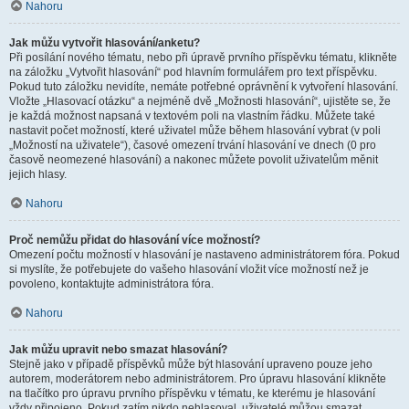
Nahoru
Jak můžu vytvořit hlasování/anketu?
Při posílání nového tématu, nebo při úpravě prvního příspěvku tématu, klikněte
na záložku „Vytvořit hlasování“ pod hlavním formulářem pro text příspěvku.
Pokud tuto záložku nevidíte, nemáte potřebné oprávnění k vytvoření hlasování.
Vložte „Hlasovací otázku“ a nejméně dvě „Možnosti hlasování“, ujistěte se, že
je každá možnost napsaná v textovém poli na vlastním řádku. Můžete také
nastavit počet možností, které uživatel může během hlasování vybrat (v poli
„Možností na uživatele“), časové omezení trvání hlasování ve dnech (0 pro
časově neomezené hlasování) a nakonec můžete povolit uživatelům měnit
jejich hlasy.
Nahoru
Proč nemůžu přidat do hlasování více možností?
Omezení počtu možností v hlasování je nastaveno administrátorem fóra. Pokud
si myslíte, že potřebujete do vašeho hlasování vložit více možností než je
povoleno, kontaktujte administrátora fóra.
Nahoru
Jak můžu upravit nebo smazat hlasování?
Stejně jako v případě příspěvků může být hlasování upraveno pouze jeho
autorem, moderátorem nebo administrátorem. Pro úpravu hlasování klikněte
na tlačítko pro úpravu prvního příspěvku v tématu, ke kterému je hlasování
vždy připojeno. Pokud zatím nikdo nehlasoval, uživatelé můžou smazat