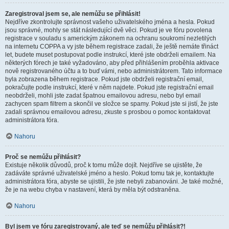
Zaregistroval jsem se, ale nemůžu se přihlásit!
Nejdříve zkontrolujte správnost vašeho uživatelského jména a hesla. Pokud
jsou správné, mohly se stát následující dvě věci. Pokud je ve fóru povolena
registrace v souladu s americkým zákonem na ochranu soukromí nezletilých
na internetu COPPA a vy jste během registrace zadali, že ještě nemáte třináct
let, budete muset postupovat podle instrukcí, které jste obdrželi emailem. Na
některých fórech je také vyžadováno, aby před přihlášením proběhla aktivace
nově registrovaného účtu a to buď vámi, nebo administrátorem. Tato informace
byla zobrazena během registrace. Pokud jste obdrželi registrační email,
pokračujte podle instrukcí, které v něm najdete. Pokud jste registrační email
neobdrželi, mohli jste zadat špatnou emailovou adresu, nebo byl email
zachycen spam filtrem a skončil ve složce se spamy. Pokud jste si jistí, že jste
zadali správnou emailovou adresu, zkuste s prosbou o pomoc kontaktovat
administrátora fóra.
Nahoru
Proč se nemůžu přihlásit?
Existuje několik důvodů, proč k tomu může dojít. Nejdříve se ujistěte, že
zadáváte správné uživatelské jméno a heslo. Pokud tomu tak je, kontaktujte
administrátora fóra, abyste se ujistili, že jste nebyli zabanováni. Je také možné,
že je na webu chyba v nastavení, která by měla být odstraněna.
Nahoru
Byl jsem ve fóru zaregistrovaný, ale teď se nemůžu přihlásit?!