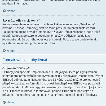
pro další informace.
Nahoru
Jak můžu oživit moje téma?
Při zobrazení tématu můžete oživit téma kliknutím na odkaz „Oživit téma“
(většinou naspodu stránky), čímž se téma přesune na první místo ve fóru.
Pokud tento odkaz nevidíte, mohlo být oživování témat zakázáno, nebo ještě
neuběhla doba, po které je povoleno téma oživit. Oživit téma jde také
jednoduše tak, že do něho odešlete příspěvek. Pokud to ale budete dělat,
ujistěte se, že to není proti pravidlům fóra.
Nahoru
Formátování a druhy témat
Co jsou to BBKódy?
BBKódy jsou speciální implementace HTML jazyka, které poskytují velkou
kontrolu pro formátování jednotlivých objektů v příspěvcích. Možnost používání
BBKódů uděluje administrátor fóra, ale BBKódy je také možné pro jednotlivé
příspěvky zakázat ve formuláři pro odesílání příspěvků. BBKódy se používají
podobně jako HTML, ale tagy jsou uzavřeny v hranatých závorkách [ a ] a ne v
< a >. Pro více informací o formátování pomocí BBKódů se podívejte na
průvodce, ke kterému najdete odkaz na stránce, na které se píší příspěvky.
Nahoru