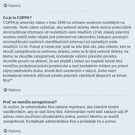
Nahoru
Co je to COPPA?
COPPA je americký zákon z roku 1998 na ochranu soukromí nezletilých na
internetu. Tento zákon vyžaduje, aby webové stránky, které mohou potenciálně
shromažďovat informace od nezletilých osob mladších 13 let, získaly písemný
souhlas rodičů nebo nějaké jiné potvrzení od zákonného zástupce povolující
shromažďování osobních identifikačních informací od nezletilých osob
mladších 13 let. Pokud si nejste jisti, jestli se toto týká vás, jako někoho, kdo se
zkouší zaregistrovat na webovou stránku, nebo se to týká webové stránky, na
kterou se zkoušíte zaregistrovat, kontaktujte vašeho právního poradce.
Vezměte prosím na vědomí, že ani phpBB Limited ani majitelé tohoto fóra
nemůžou poskytovat právní poradenství a není kontaktním místem pro právní
zájmy jakéhokoliv druhu, kromě těch uvedených v otázce „Koho mám
kontaktovat ohledně stížnosti a/nebo právních záležitostí týkajících se tohoto
fóra?“.
Nahoru
Proč se nemůžu zaregistrovat?
Je možné, že administrátor fóra zakázal registrace, aby zabránil novým
návštěvníkům, aby se stali členy fóra. Administrátor mohl také zakázat vaši IP
adresu nebo používání uživatelského jména, pomocí kterého se snažíš
zaregistrovat. Kontaktujte administrátora fóra a požádejte ho o pomoc.
Nahoru