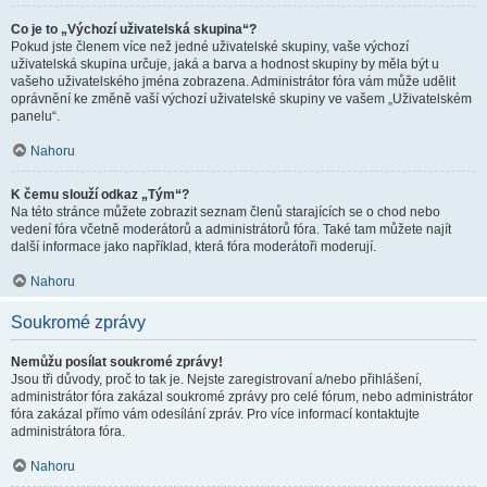
Co je to „Výchozí uživatelská skupina“?
Pokud jste členem více než jedné uživatelské skupiny, vaše výchozí
uživatelská skupina určuje, jaká a barva a hodnost skupiny by měla být u
vašeho uživatelského jména zobrazena. Administrátor fóra vám může udělit
oprávnění ke změně vaší výchozí uživatelské skupiny ve vašem „Uživatelském
panelu“.
Nahoru
K čemu slouží odkaz „Tým“?
Na této stránce můžete zobrazit seznam členů starajících se o chod nebo
vedení fóra včetně moderátorů a administrátorů fóra. Také tam můžete najít
další informace jako například, která fóra moderátoři moderují.
Nahoru
Soukromé zprávy
Nemůžu posílat soukromé zprávy!
Jsou tři důvody, proč to tak je. Nejste zaregistrovaní a/nebo přihlášení,
administrátor fóra zakázal soukromé zprávy pro celé fórum, nebo administrátor
fóra zakázal přímo vám odesílání zpráv. Pro více informací kontaktujte
administrátora fóra.
Nahoru