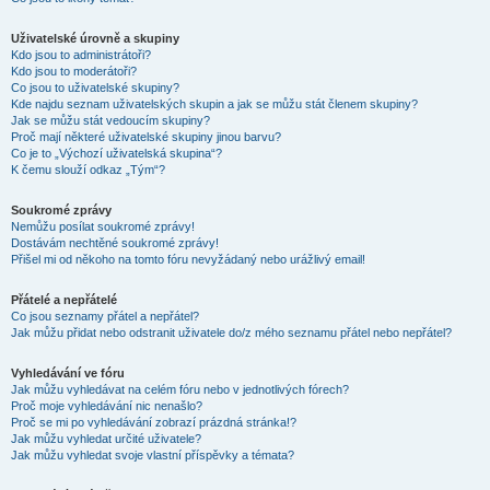
Uživatelské úrovně a skupiny
Kdo jsou to administrátoři?
Kdo jsou to moderátoři?
Co jsou to uživatelské skupiny?
Kde najdu seznam uživatelských skupin a jak se můžu stát členem skupiny?
Jak se můžu stát vedoucím skupiny?
Proč mají některé uživatelské skupiny jinou barvu?
Co je to „Výchozí uživatelská skupina“?
K čemu slouží odkaz „Tým“?
Soukromé zprávy
Nemůžu posílat soukromé zprávy!
Dostávám nechtěné soukromé zprávy!
Přišel mi od někoho na tomto fóru nevyžádaný nebo urážlivý email!
Přátelé a nepřátelé
Co jsou seznamy přátel a nepřátel?
Jak můžu přidat nebo odstranit uživatele do/z mého seznamu přátel nebo nepřátel?
Vyhledávání ve fóru
Jak můžu vyhledávat na celém fóru nebo v jednotlivých fórech?
Proč moje vyhledávání nic nenašlo?
Proč se mi po vyhledávání zobrazí prázdná stránka!?
Jak můžu vyhledat určité uživatele?
Jak můžu vyhledat svoje vlastní příspěvky a témata?