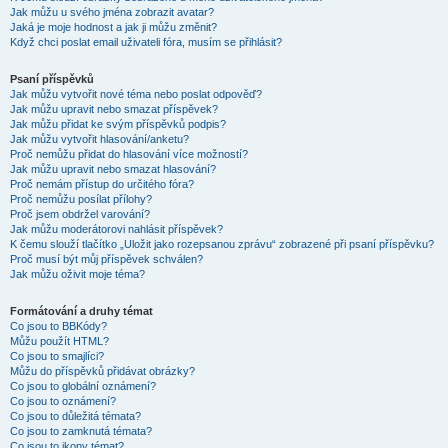
Jak můžu u svého jména zobrazit avatar?
Jaká je moje hodnost a jak ji můžu změnit?
Když chci poslat email uživateli fóra, musím se přihlásit?
Psaní příspěvků
Jak můžu vytvořit nové téma nebo poslat odpověď?
Jak můžu upravit nebo smazat příspěvek?
Jak můžu přidat ke svým příspěvků podpis?
Jak můžu vytvořit hlasování/anketu?
Proč nemůžu přidat do hlasování více možností?
Jak můžu upravit nebo smazat hlasování?
Proč nemám přístup do určitého fóra?
Proč nemůžu posílat přílohy?
Proč jsem obdržel varování?
Jak můžu moderátorovi nahlásit příspěvek?
K čemu slouží tlačítko „Uložit jako rozepsanou zprávu“ zobrazené při psaní příspěvku?
Proč musí být můj příspěvek schválen?
Jak můžu oživit moje téma?
Formátování a druhy témat
Co jsou to BBKódy?
Můžu použít HTML?
Co jsou to smajlíci?
Můžu do příspěvků přidávat obrázky?
Co jsou to globální oznámení?
Co jsou to oznámení?
Co jsou to důležitá témata?
Co jsou to zamknutá témata?
Co jsou to ikony témat?