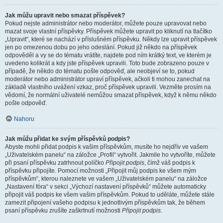
Jak můžu upravit nebo smazat příspěvek?
Pokud nejste administrátor nebo moderátor, můžete pouze upravovat nebo
mazat svoje vlastní příspěvky. Příspěvek můžete upravit po kliknutí na tlačítko
„Upravit“, které se nachází v příslušném příspěvku. Někdy lze upravit příspěvek
jen po omezenou dobu po jeho odeslání. Pokud již někdo na příspěvek
odpověděl a vy se do tématu vrátíte, najdete pod ním krátký text, ve kterém je
uvedeno kolikrát a kdy jste příspěvek upravili. Toto bude zobrazeno pouze v
případě, že někdo do tématu pošle odpověď, ale neobjeví se to, pokud
moderátor nebo administrátor upraví příspěvek, ačkoli ti mohou zanechat na
základě vlastního uvážení vzkaz, proč příspěvek upravili. Vezměte prosím na
vědomí, že normální uživatelé nemůžou smazat příspěvek, když k němu někdo
pošle odpověď.
Nahoru
Jak můžu přidat ke svým příspěvků podpis?
Abyste mohli přidat podpis k vašim příspěvkům, musíte ho nejdřív ve vašem
„Uživatelském panelu“ na záložce „Profil“ vytvořit. Jakmile ho vytvoříte, můžete
při psaní příspěvku zatrhnout políčko
Připojit podpis
, čímž váš podpis k
příspěvku připojíte. Pomocí možnosti „Připojit můj podpis ke všem mým
příspěvkům“, kterou naleznete ve vašem „Uživatelském panelu“ na záložce
„Nastavení fóra“ v sekci „Výchozí nastavení příspěvků“ můžete automaticky
připojit váš podpis ke všem vašim příspěvkům. Pokud to uděláte, můžete stále
zamezit připojení vašeho podpisu k jednotlivým příspěvkům tak, že během
psaní příspěvku zrušíte zaškrtnutí možnosti
Připojit podpis
.