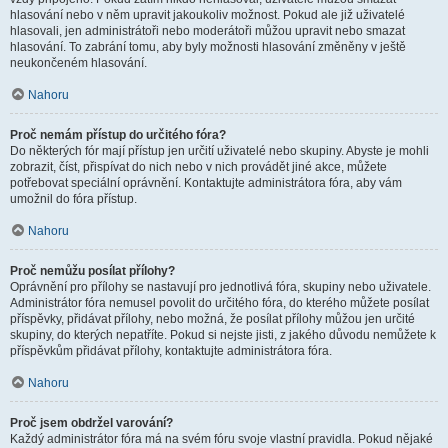
hlasování nebo v něm upravit jakoukoliv možnost. Pokud ale již uživatelé
hlasovali, jen administrátoři nebo moderátoři můžou upravit nebo smazat
hlasování. To zabrání tomu, aby byly možnosti hlasování změněny v ještě
neukončeném hlasování.
Nahoru
Proč nemám přístup do určitého fóra?
Do některých fór mají přístup jen určití uživatelé nebo skupiny. Abyste je mohli
zobrazit, číst, přispívat do nich nebo v nich provádět jiné akce, můžete
potřebovat speciální oprávnění. Kontaktujte administrátora fóra, aby vám
umožnil do fóra přístup.
Nahoru
Proč nemůžu posílat přílohy?
Oprávnění pro přílohy se nastavují pro jednotlivá fóra, skupiny nebo uživatele.
Administrátor fóra nemusel povolit do určitého fóra, do kterého můžete posílat
příspěvky, přidávat přílohy, nebo možná, že posílat přílohy můžou jen určité
skupiny, do kterých nepatříte. Pokud si nejste jisti, z jakého důvodu nemůžete k
příspěvkům přidávat přílohy, kontaktujte administrátora fóra.
Nahoru
Proč jsem obdržel varování?
Každý administrátor fóra má na svém fóru svoje vlastní pravidla. Pokud nějaké