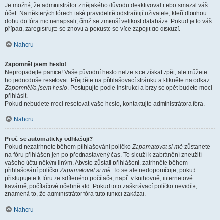
Je možné, že administrátor z nějakého důvodu deaktivoval nebo smazal váš
účet. Na některých fórech také pravidelně odstraňují uživatele, kteří dlouhou
dobu do fóra nic nenapsali, čímž se zmenší velikost databáze. Pokud je to váš
případ, zaregistrujte se znovu a pokuste se více zapojit do diskuzí.
Nahoru
Zapomněl jsem heslo!
Nepropadejte panice! Vaše původní heslo nelze sice získat zpět, ale můžete
ho jednoduše resetovat. Přejděte na přihlašovací stránku a klikněte na odkaz
Zapomněl/a jsem heslo
. Postupujte podle instrukcí a brzy se opět budete moci
přihlásit.
Pokud nebudete moci resetovat vaše heslo, kontaktujte administrátora fóra.
Nahoru
Proč se automaticky odhlašuji?
Pokud nezatrhnete během přihlašování políčko
Zapamatovat si mě
zůstanete
na fóru přihlášen jen po přednastavený čas. To slouží k zabránění zneužití
vašeho účtu někým jiným. Abyste zůstali přihlášeni, zatrhněte během
přihlašování políčko
Zapamatovat si mě
. To se ale nedoporučuje, pokud
přistupujete k fóru ze sdíleného počítače, např. v knihovně, internetové
kavárně, počítačové učebně atd. Pokud toto zaškrtávací políčko nevidíte,
znamená to, že administrátor fóra tuto funkci zakázal.
Nahoru