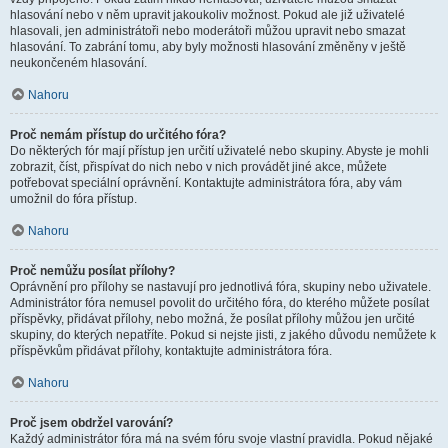
hlasování nebo v něm upravit jakoukoliv možnost. Pokud ale již uživatelé
hlasovali, jen administrátoři nebo moderátoři můžou upravit nebo smazat
hlasování. To zabrání tomu, aby byly možnosti hlasování změněny v ještě
neukončeném hlasování.
Nahoru
Proč nemám přístup do určitého fóra?
Do některých fór mají přístup jen určití uživatelé nebo skupiny. Abyste je mohli
zobrazit, číst, přispívat do nich nebo v nich provádět jiné akce, můžete
potřebovat speciální oprávnění. Kontaktujte administrátora fóra, aby vám
umožnil do fóra přístup.
Nahoru
Proč nemůžu posílat přílohy?
Oprávnění pro přílohy se nastavují pro jednotlivá fóra, skupiny nebo uživatele.
Administrátor fóra nemusel povolit do určitého fóra, do kterého můžete posílat
příspěvky, přidávat přílohy, nebo možná, že posílat přílohy můžou jen určité
skupiny, do kterých nepatříte. Pokud si nejste jisti, z jakého důvodu nemůžete k
příspěvkům přidávat přílohy, kontaktujte administrátora fóra.
Nahoru
Proč jsem obdržel varování?
Každý administrátor fóra má na svém fóru svoje vlastní pravidla. Pokud nějaké