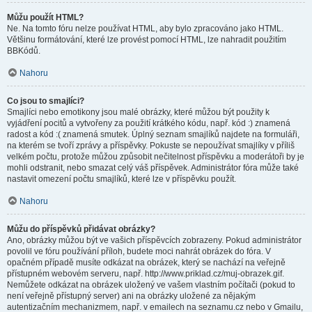
Můžu použít HTML?
Ne. Na tomto fóru nelze používat HTML, aby bylo zpracováno jako HTML.
Většinu formátování, které lze provést pomocí HTML, lze nahradit použitím
BBKódů.
Nahoru
Co jsou to smajlíci?
Smajlíci nebo emotikony jsou malé obrázky, které můžou být použity k
vyjádření pocitů a vytvořeny za použití krátkého kódu, např. kód :) znamená
radost a kód :( znamená smutek. Úplný seznam smajlíků najdete na formuláři,
na kterém se tvoří zprávy a příspěvky. Pokuste se nepoužívat smajlíky v příliš
velkém počtu, protože můžou způsobit nečitelnost příspěvku a moderátoři by je
mohli odstranit, nebo smazat celý váš příspěvek. Administrátor fóra může také
nastavit omezení počtu smajlíků, které lze v příspěvku použít.
Nahoru
Můžu do příspěvků přidávat obrázky?
Ano, obrázky můžou být ve vašich příspěvcích zobrazeny. Pokud administrátor
povolil ve fóru používání příloh, budete moci nahrát obrázek do fóra. V
opačném případě musíte odkázat na obrázek, který se nachází na veřejně
přístupném webovém serveru, např. http://www.priklad.cz/muj-obrazek.gif.
Nemůžete odkázat na obrázek uložený ve vašem vlastním počítači (pokud to
není veřejně přístupný server) ani na obrázky uložené za nějakým
autentizačním mechanizmem, např. v emailech na seznamu.cz nebo v Gmailu,