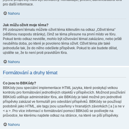
pro další informace.
Nahoru
Jak můžu oživit moje téma?
Při zobrazení tématu můžete oživit téma kliknutím na odkaz „Oživit téma“
(většinou naspodu stránky), čímž se téma přesune na první místo ve fóru.
Pokud tento odkaz nevidíte, mohlo být oživování témat zakázáno, nebo ještě
neuběhla doba, po které je povoleno téma oživit. Oživit téma jde také
jednoduše tak, že do něho odešlete příspěvek. Pokud to ale budete dělat,
ujistěte se, že to není proti pravidlům fóra.
Nahoru
Formátování a druhy témat
Co jsou to BBKódy?
BBKódy jsou speciální implementace HTML jazyka, které poskytují velkou
kontrolu pro formátování jednotlivých objektů v příspěvcích. Možnost používání
BBKódů uděluje administrátor fóra, ale BBKódy je také možné pro jednotlivé
příspěvky zakázat ve formuláři pro odesílání příspěvků. BBKódy se používají
podobně jako HTML, ale tagy jsou uzavřeny v hranatých závorkách [ a ] a ne v
< a >. Pro více informací o formátování pomocí BBKódů se podívejte na
průvodce, ke kterému najdete odkaz na stránce, na které se píší příspěvky.
Nahoru