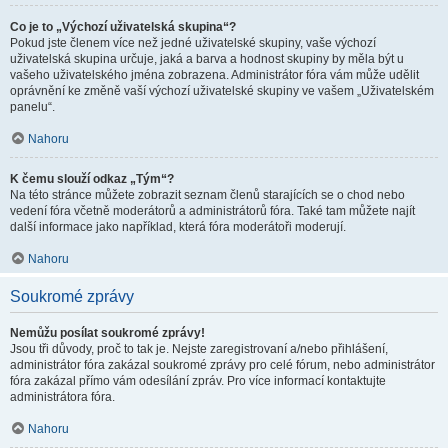
Co je to „Výchozí uživatelská skupina“?
Pokud jste členem více než jedné uživatelské skupiny, vaše výchozí
uživatelská skupina určuje, jaká a barva a hodnost skupiny by měla být u
vašeho uživatelského jména zobrazena. Administrátor fóra vám může udělit
oprávnění ke změně vaší výchozí uživatelské skupiny ve vašem „Uživatelském
panelu“.
Nahoru
K čemu slouží odkaz „Tým“?
Na této stránce můžete zobrazit seznam členů starajících se o chod nebo
vedení fóra včetně moderátorů a administrátorů fóra. Také tam můžete najít
další informace jako například, která fóra moderátoři moderují.
Nahoru
Soukromé zprávy
Nemůžu posílat soukromé zprávy!
Jsou tři důvody, proč to tak je. Nejste zaregistrovaní a/nebo přihlášení,
administrátor fóra zakázal soukromé zprávy pro celé fórum, nebo administrátor
fóra zakázal přímo vám odesílání zpráv. Pro více informací kontaktujte
administrátora fóra.
Nahoru