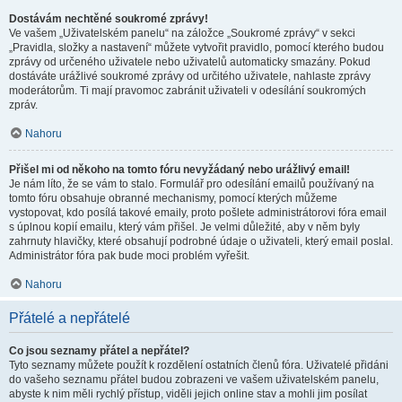
Dostávám nechtěné soukromé zprávy!
Ve vašem „Uživatelském panelu“ na záložce „Soukromé zprávy“ v sekci
„Pravidla, složky a nastavení“ můžete vytvořit pravidlo, pomocí kterého budou
zprávy od určeného uživatele nebo uživatelů automaticky smazány. Pokud
dostáváte urážlivé soukromé zprávy od určitého uživatele, nahlaste zprávy
moderátorům. Ti mají pravomoc zabránit uživateli v odesílání soukromých
zpráv.
Nahoru
Přišel mi od někoho na tomto fóru nevyžádaný nebo urážlivý email!
Je nám líto, že se vám to stalo. Formulář pro odesílání emailů používaný na
tomto fóru obsahuje obranné mechanismy, pomocí kterých můžeme
vystopovat, kdo posílá takové emaily, proto pošlete administrátorovi fóra email
s úplnou kopií emailu, který vám přišel. Je velmi důležité, aby v něm byly
zahrnuty hlavičky, které obsahují podrobné údaje o uživateli, který email poslal.
Administrátor fóra pak bude moci problém vyřešit.
Nahoru
Přátelé a nepřátelé
Co jsou seznamy přátel a nepřátel?
Tyto seznamy můžete použít k rozdělení ostatních členů fóra. Uživatelé přidáni
do vašeho seznamu přátel budou zobrazeni ve vašem uživatelském panelu,
abyste k nim měli rychlý přístup, viděli jejich online stav a mohli jim posílat