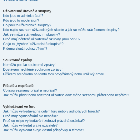
Uživatelské úrovně a skupiny
Kdo jsou to administrátoři?
Kdo jsou to moderátoři?
Co jsou to uživatelské skupiny?
Kde najdu seznam uživatelských skupin a jak se můžu stát členem skupiny?
Jak se můžu stát vedoucím skupiny?
Proč mají některé uživatelské skupiny jinou barvu?
Co je to „Výchozí uživatelská skupina“?
K čemu slouží odkaz „Tým“?
Soukromé zprávy
Nemůžu posílat soukromé zprávy!
Dostávám nechtěné soukromé zprávy!
Přišel mi od někoho na tomto fóru nevyžádaný nebo urážlivý email!
Přátelé a nepřátelé
Co jsou seznamy přátel a nepřátel?
Jak můžu přidat nebo odstranit uživatele do/z mého seznamu přátel nebo nepřátel?
Vyhledávání ve fóru
Jak můžu vyhledávat na celém fóru nebo v jednotlivých fórech?
Proč moje vyhledávání nic nenašlo?
Proč se mi po vyhledávání zobrazí prázdná stránka!?
Jak můžu vyhledat určité uživatele?
Jak můžu vyhledat svoje vlastní příspěvky a témata?