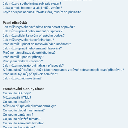
Jak můžu u svého jména zobrazit avatar?
Jaká je moje hodnost a jak ji můžu změnit?
Když chci poslat email uživateli fóra, musím se přihlásit?
Psaní příspěvků
Jak můžu vytvořit nové téma nebo poslat odpověď?
Jak můžu upravit nebo smazat příspěvek?
Jak můžu přidat ke svým příspěvků podpis?
Jak můžu vytvořit hlasování/anketu?
Proč nemůžu přidat do hlasování více možností?
Jak můžu upravit nebo smazat hlasování?
Proč nemám přístup do určitého fóra?
Proč nemůžu posílat přílohy?
Proč jsem obdržel varování?
Jak můžu moderátorovi nahlásit příspěvek?
K čemu slouží tlačítko „Uložit jako rozepsanou zprávu“ zobrazené při psaní příspěvku?
Proč musí být můj příspěvek schválen?
Jak můžu oživit moje téma?
Formátování a druhy témat
Co jsou to BBKódy?
Můžu použít HTML?
Co jsou to smajlíci?
Můžu do příspěvků přidávat obrázky?
Co jsou to globální oznámení?
Co jsou to oznámení?
Co jsou to důležitá témata?
Co jsou to zamknutá témata?
Co jsou to ikony témat?