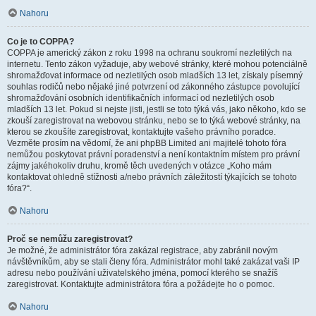
Nahoru
Co je to COPPA?
COPPA je americký zákon z roku 1998 na ochranu soukromí nezletilých na
internetu. Tento zákon vyžaduje, aby webové stránky, které mohou potenciálně
shromažďovat informace od nezletilých osob mladších 13 let, získaly písemný
souhlas rodičů nebo nějaké jiné potvrzení od zákonného zástupce povolující
shromažďování osobních identifikačních informací od nezletilých osob
mladších 13 let. Pokud si nejste jisti, jestli se toto týká vás, jako někoho, kdo se
zkouší zaregistrovat na webovou stránku, nebo se to týká webové stránky, na
kterou se zkoušíte zaregistrovat, kontaktujte vašeho právního poradce.
Vezměte prosím na vědomí, že ani phpBB Limited ani majitelé tohoto fóra
nemůžou poskytovat právní poradenství a není kontaktním místem pro právní
zájmy jakéhokoliv druhu, kromě těch uvedených v otázce „Koho mám
kontaktovat ohledně stížnosti a/nebo právních záležitostí týkajících se tohoto
fóra?“.
Nahoru
Proč se nemůžu zaregistrovat?
Je možné, že administrátor fóra zakázal registrace, aby zabránil novým
návštěvníkům, aby se stali členy fóra. Administrátor mohl také zakázat vaši IP
adresu nebo používání uživatelského jména, pomocí kterého se snažíš
zaregistrovat. Kontaktujte administrátora fóra a požádejte ho o pomoc.
Nahoru