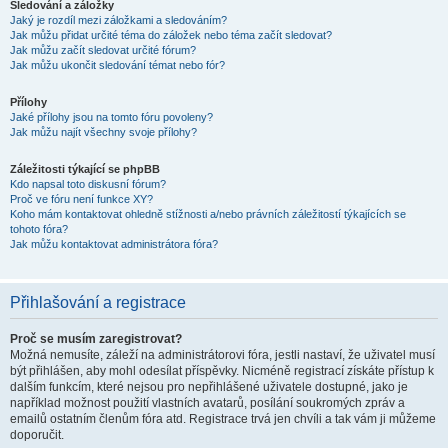
Sledování a záložky
Jaký je rozdíl mezi záložkami a sledováním?
Jak můžu přidat určité téma do záložek nebo téma začít sledovat?
Jak můžu začít sledovat určité fórum?
Jak můžu ukončit sledování témat nebo fór?
Přílohy
Jaké přílohy jsou na tomto fóru povoleny?
Jak můžu najít všechny svoje přílohy?
Záležitosti týkající se phpBB
Kdo napsal toto diskusní fórum?
Proč ve fóru není funkce XY?
Koho mám kontaktovat ohledně stížnosti a/nebo právních záležitostí týkajících se
tohoto fóra?
Jak můžu kontaktovat administrátora fóra?
Přihlašování a registrace
Proč se musím zaregistrovat?
Možná nemusíte, záleží na administrátorovi fóra, jestli nastaví, že uživatel musí
být přihlášen, aby mohl odesílat příspěvky. Nicméně registrací získáte přístup k
dalším funkcím, které nejsou pro nepřihlášené uživatele dostupné, jako je
například možnost použití vlastních avatarů, posílání soukromých zpráv a
emailů ostatním členům fóra atd. Registrace trvá jen chvíli a tak vám ji můžeme
doporučit.