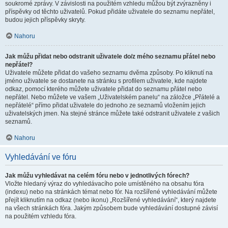
soukromé zprávy. V závislosti na použitém vzhledu můžou být zvýrazněny i
příspěvky od těchto uživatelů. Pokud přidáte uživatele do seznamu nepřátel,
budou jejich příspěvky skryty.
Nahoru
Jak můžu přidat nebo odstranit uživatele do/z mého seznamu přátel nebo
nepřátel?
Uživatele můžete přidat do vašeho seznamu dvěma způsoby. Po kliknutí na
jméno uživatele se dostanete na stránku s profilem uživatele, kde najdete
odkaz, pomocí kterého můžete uživatele přidat do seznamu přátel nebo
nepřátel. Nebo můžete ve vašem „Uživatelském panelu“ na záložce „Přátelé a
nepřátelé“ přímo přidat uživatele do jednoho ze seznamů vložením jejich
uživatelských jmen. Na stejné stránce můžete také odstranit uživatele z vašich
seznamů.
Nahoru
Vyhledávání ve fóru
Jak můžu vyhledávat na celém fóru nebo v jednotlivých fórech?
Vložte hledaný výraz do vyhledávacího pole umístěného na obsahu fóra
(indexu) nebo na stránkách témat nebo fór. Na rozšířené vyhledávání můžete
přejít kliknutím na odkaz (nebo ikonu) „Rozšířené vyhledávání“, který najdete
na všech stránkách fóra. Jakým způsobem bude vyhledávání dostupné závisí
na použitém vzhledu fóra.