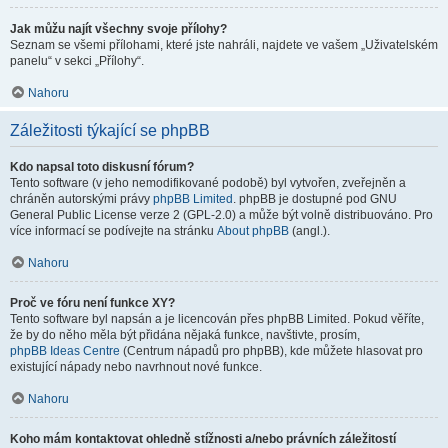
Jak můžu najít všechny svoje přílohy?
Seznam se všemi přílohami, které jste nahráli, najdete ve vašem „Uživatelském
panelu“ v sekci „Přílohy“.
Nahoru
Záležitosti týkající se phpBB
Kdo napsal toto diskusní fórum?
Tento software (v jeho nemodifikované podobě) byl vytvořen, zveřejněn a
chráněn autorskými právy
phpBB Limited
. phpBB je dostupné pod GNU
General Public License verze 2 (GPL-2.0) a může být volně distribuováno. Pro
více informací se podívejte na stránku
About phpBB
(angl.).
Nahoru
Proč ve fóru není funkce XY?
Tento software byl napsán a je licencován přes phpBB Limited. Pokud věříte,
že by do něho měla být přidána nějaká funkce, navštivte, prosím,
phpBB Ideas Centre
(Centrum nápadů pro phpBB), kde můžete hlasovat pro
existující nápady nebo navrhnout nové funkce.
Nahoru
Koho mám kontaktovat ohledně stížnosti a/nebo právních záležitostí