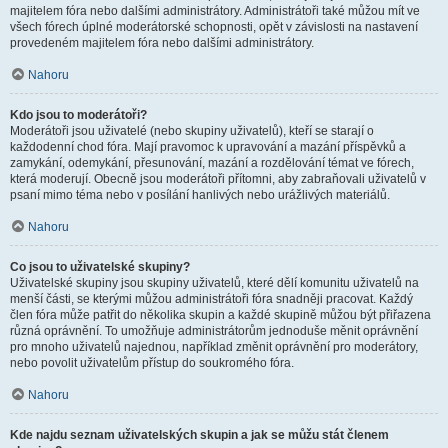
majitelem fóra nebo dalšími administrátory. Administrátoři také můžou mít ve
všech fórech úplné moderátorské schopnosti, opět v závislosti na nastavení
provedeném majitelem fóra nebo dalšími administrátory.
Nahoru
Kdo jsou to moderátoři?
Moderátoři jsou uživatelé (nebo skupiny uživatelů), kteří se starají o
každodenní chod fóra. Mají pravomoc k upravování a mazání příspěvků a
zamykání, odemykání, přesunování, mazání a rozdělování témat ve fórech,
která moderují. Obecně jsou moderátoři přítomni, aby zabraňovali uživatelů v
psaní mimo téma nebo v posílání hanlivých nebo urážlivých materiálů.
Nahoru
Co jsou to uživatelské skupiny?
Uživatelské skupiny jsou skupiny uživatelů, které dělí komunitu uživatelů na
menší části, se kterými můžou administrátoři fóra snadněji pracovat. Každý
člen fóra může patřit do několika skupin a každé skupině můžou být přiřazena
různá oprávnění. To umožňuje administrátorům jednoduše měnit oprávnění
pro mnoho uživatelů najednou, například změnit oprávnění pro moderátory,
nebo povolit uživatelům přístup do soukromého fóra.
Nahoru
Kde najdu seznam uživatelských skupin a jak se můžu stát členem