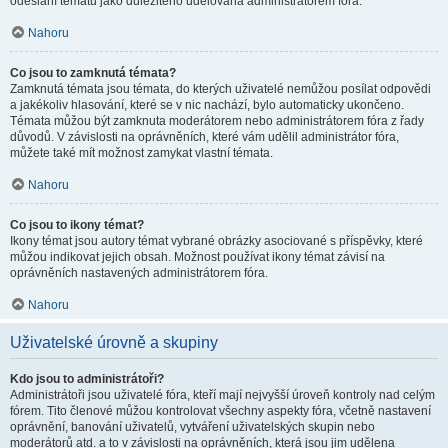
odeslání tématu jako důležitého udělována administrátorem fóra.
Nahoru
Co jsou to zamknutá témata?
Zamknutá témata jsou témata, do kterých uživatelé nemůžou posílat odpovědi
a jakékoliv hlasování, které se v nic nachází, bylo automaticky ukončeno.
Témata můžou být zamknuta moderátorem nebo administrátorem fóra z řady
důvodů. V závislosti na oprávněních, které vám udělil administrátor fóra,
můžete také mít možnost zamykat vlastní témata.
Nahoru
Co jsou to ikony témat?
Ikony témat jsou autory témat vybrané obrázky asociované s příspěvky, které
můžou indikovat jejich obsah. Možnost používat ikony témat závisí na
oprávněních nastavených administrátorem fóra.
Nahoru
Uživatelské úrovně a skupiny
Kdo jsou to administrátoři?
Administrátoři jsou uživatelé fóra, kteří mají nejvyšší úroveň kontroly nad celým
fórem. Tito členové můžou kontrolovat všechny aspekty fóra, včetně nastavení
oprávnění, banování uživatelů, vytváření uživatelských skupin nebo
moderátorů atd. a to v závislosti na oprávněních, která jsou jim udělena