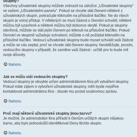
skupiny?
Všechny uživatelské skupiny můžete zobrazit na záložce „Uživatelské skupiny“
ve vašem „Uživatelském panelu“. Pokud se chcete stát členem některé z
uživatelských skupin, pokračujte kliknutím na příslušné tlačítko. Ne do všech
skupin je volný přístup. V některých se musí žádost o členství schválit, některé
můžou být uzavřené a některé můžou být dokonce skryté. Pokud je skupiny
otevřená, můžete se stát jejím členem po kliknutí na příslušné tlačítko. Pokud
členství ve skupině vyžaduje schválení, můžete o ně požádat kliknutím na
příslušné tlačítko. Vedoucí uživatelské skupiny bude muset schválit vaši žádost
a může se vás zeptat, proč se chcete stát členem skupiny. Neobtěžujte, prosím,
vedoucího skupiny v případě, že zamítne vaši žádost - určitě pro to bude mít
svoje důvody.
Nahoru
Jak se můžu stát vedoucím skupiny?
Vedoucí skupiny je obvykle určen administrátorem fóra při vytváření skupiny.
Pokud máte zájem o vytvoření uživatelské skupiny, měli byste nejdříve
kontaktovat administrátora fóra - zkuste mu poslat soukromou zprávu.
Nahoru
Proč mají některé uživatelské skupiny jinou barvu?
Je možné, že administrátor fóra přiřadil k členům určitých skupin nějakou
barvu, aby bylo jednodušší identifikovat členy těchto skupin.
Nahoru