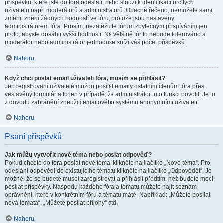
příspěvků, které jste do fóra odeslali, nebo slouží k identifikaci určitých
uživatelů např. moderátorů a administrátorů. Obecně řečeno, nemůžete sami
změnit znění žádných hodností ve fóru, protože jsou nastaveny
administrátorem fóra. Prosím, nezatěžujte fórum zbytečným přispíváním jen
proto, abyste dosáhli vyšší hodnosti. Na většině fór to nebude tolerováno a
moderátor nebo administrátor jednoduše sníží váš počet příspěvků.
Nahoru
Když chci poslat email uživateli fóra, musím se přihlásit?
Jen registrovaní uživatelé můžou posílat emaily ostatním členům fóra přes
vestavěný formulář a to jen v případě, že administrátor tuto funkci povolil. Je to
z důvodu zabránění zneužití emailového systému anonymními uživateli.
Nahoru
Psaní příspěvků
Jak můžu vytvořit nové téma nebo poslat odpověď?
Pokud chcete do fóra poslat nové téma, klikněte na tlačítko „Nové téma“. Pro
odeslání odpovědi do existujícího tématu klikněte na tlačítko „Odpovědět“. Je
možné, že se budete muset zaregistrovat a přihlásit předtím, než budete moci
posílat příspěvky. Naspodu každého fóra a tématu můžete najít seznam
oprávnění, které v konkrétním fóru a tématu máte. Například: „Můžete posílat
nová témata“, „Můžete posílat přílohy“ atd.
Nahoru