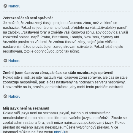
Nahoru
Zobrazení časů není správné!
Je možné, že zobrazený čas je pro jinou časovou zónu, než ve které se
nacházíte. Pokud se jedná o tento případ, přejděte na váš „Uživatelský panel“
na záložku „Nastavení fóra“ a změňte vaši časovou zónu, aby odpovídala vaší
konkrétní oblasti, např. Praha, Bratislava, Londýn, New York, Sydney atd.
Vezměte prosím na vědomí, že změnu časové zóny, stejně jako většinu
nastavení, můžou provádět jen zaregistrovaní uživatelé. Pokud ještě nejste
registrováni, toto je dobrý důvod, proč tak učinit.
Nahoru
Změnil jsem časovou zónu, ale čas se stále nezobrazuje správně!
Pokud jste si jisti, že jste nastavili vaši časovou zónu správně, ale čas se stále
zobrazuje nesprávně, pak je čas nastavený na hodinách serveru nesprávný.
Upozorněte na to, prosím, administrátora, aby mohl tento problém odstranit.
Nahoru
Můj jazyk není na seznamu!
Pokud váš jazyk není na seznamu jazyků, tak ho buď administrátor
nenainstaloval, nebo nikdo toto fórum do vašeho jazyka nepřeložil. Zkuste se
zeptat administrátora fóra, jestli může nainstalovat požadovaný jazyk. Pokud
překlad do vašeho jazyku neexistuje, můžete vytvořit nový překlad. Více
informací můžete najít na webu
phpBB
®.