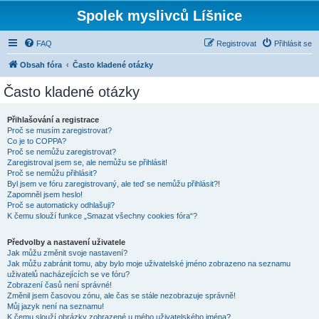
Spolek myslivců Líšnice
FAQ
Registrovat
Přihlásit se
Obsah fóra
Často kladené otázky
Často kladené otázky
Přihlašování a registrace
Proč se musím zaregistrovat?
Co je to COPPA?
Proč se nemůžu zaregistrovat?
Zaregistroval jsem se, ale nemůžu se přihlásit!
Proč se nemůžu přihlásit?
Byl jsem ve fóru zaregistrovaný, ale teď se nemůžu přihlásit?!
Zapomněl jsem heslo!
Proč se automaticky odhlašuji?
K čemu slouží funkce „Smazat všechny cookies fóra“?
Předvolby a nastavení uživatele
Jak můžu změnit svoje nastavení?
Jak můžu zabránit tomu, aby bylo moje uživatelské jméno zobrazeno na seznamu
uživatelů nacházejících se ve fóru?
Zobrazení časů není správné!
Změnil jsem časovou zónu, ale čas se stále nezobrazuje správně!
Můj jazyk není na seznamu!
K čemu slouží obrázky zobrazené u mého uživatelského jména?