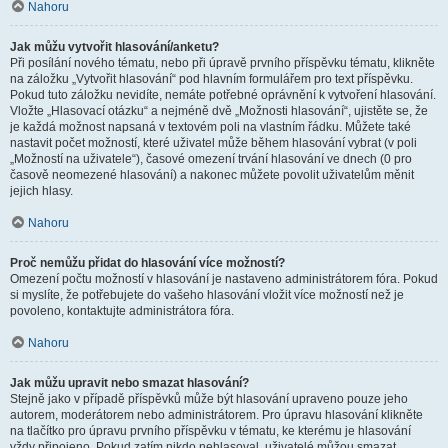
Nahoru
Jak můžu vytvořit hlasování/anketu?
Při posílání nového tématu, nebo při úpravě prvního příspěvku tématu, klikněte
na záložku „Vytvořit hlasování“ pod hlavním formulářem pro text příspěvku.
Pokud tuto záložku nevidíte, nemáte potřebné oprávnění k vytvoření hlasování.
Vložte „Hlasovací otázku“ a nejméně dvě „Možnosti hlasování“, ujistěte se, že
je každá možnost napsaná v textovém poli na vlastním řádku. Můžete také
nastavit počet možností, které uživatel může během hlasování vybrat (v poli
„Možností na uživatele“), časové omezení trvání hlasování ve dnech (0 pro
časově neomezené hlasování) a nakonec můžete povolit uživatelům měnit
jejich hlasy.
Nahoru
Proč nemůžu přidat do hlasování více možností?
Omezení počtu možností v hlasování je nastaveno administrátorem fóra. Pokud
si myslíte, že potřebujete do vašeho hlasování vložit více možností než je
povoleno, kontaktujte administrátora fóra.
Nahoru
Jak můžu upravit nebo smazat hlasování?
Stejně jako v případě příspěvků může být hlasování upraveno pouze jeho
autorem, moderátorem nebo administrátorem. Pro úpravu hlasování klikněte
na tlačítko pro úpravu prvního příspěvku v tématu, ke kterému je hlasování
vždy připojeno. Pokud zatím nikdo nehlasoval, uživatelé můžou smazat