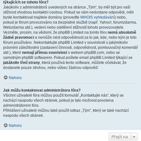
týkajících se tohoto fóra?
Jakýkoliv z administrátorů uvedených na stránce „Tým“, by měl být pro vaši
stížnost vhodnou kontaktní osobou. Pokud se vám nedostane odpovědi, měli
byste kontaktovat majitele domény (proveďte
WHOIS vyhledávání
) nebo,
pokud je fórum provozováno na bezplatné službě (např. Yahoo!, forumzdarma,
Webzdarma atd.), vedení nebo oddělení stížností tohoto provozovatele.
Vezměte, prosím, na vědomí, že phpBB Limited na tomto fóru
nemá absolutně
žádné pravomoci
a nemůže nést odpovědnost za to jak, kde, nebo kým je toto
fórum používáno. Nekontaktujte phpBB Limited v souvislosti s jakýmikoliv
právními záležitostmi (zastavení činnosti, odpovědnost, pomlouvačný komentář
atd.), které
nemají přímou souvislost
s webem phpBB.com, nebo se
samotným phpBB softwarem. Pokud pošlete email phpBB Limited týkající se
jakákoliv třetí strany
, která používá tento software, můžete očekávat, že
dostanete pouze strohou, nebo vůbec žádnou odpověď.
Nahoru
Jak můžu kontaktovat administrátora fóra?
Všichni uživatelé fóra můžou použít formulář „Kontaktujte nás“, který se
nachází naspodu všech stránek, pokud je tato možnost povolena
administrátorem fóra.
Přihlášení uživatelé můžou také použít odkaz „Tým“, který se také nachází
naspodu všech stránek.
Nahoru
Přejít na