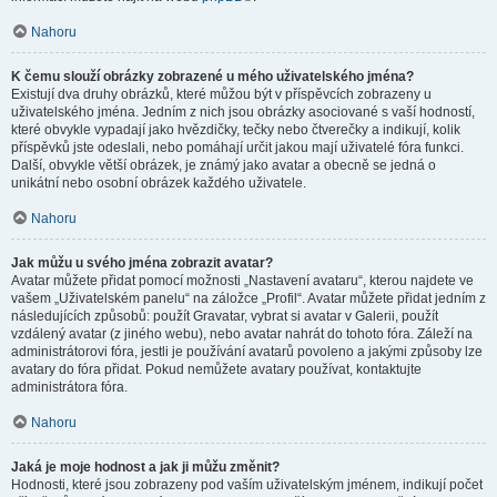
Nahoru
K čemu slouží obrázky zobrazené u mého uživatelského jména?
Existují dva druhy obrázků, které můžou být v příspěvcích zobrazeny u
uživatelského jména. Jedním z nich jsou obrázky asociované s vaší hodností,
které obvykle vypadají jako hvězdičky, tečky nebo čtverečky a indikují, kolik
příspěvků jste odeslali, nebo pomáhají určit jakou mají uživatelé fóra funkci.
Další, obvykle větší obrázek, je známý jako avatar a obecně se jedná o
unikátní nebo osobní obrázek každého uživatele.
Nahoru
Jak můžu u svého jména zobrazit avatar?
Avatar můžete přidat pomocí možnosti „Nastavení avataru“, kterou najdete ve
vašem „Uživatelském panelu“ na záložce „Profil“. Avatar můžete přidat jedním z
následujících způsobů: použít Gravatar, vybrat si avatar v Galerii, použít
vzdálený avatar (z jiného webu), nebo avatar nahrát do tohoto fóra. Záleží na
administrátorovi fóra, jestli je používání avatarů povoleno a jakými způsoby lze
avatary do fóra přidat. Pokud nemůžete avatary používat, kontaktujte
administrátora fóra.
Nahoru
Jaká je moje hodnost a jak ji můžu změnit?
Hodnosti, které jsou zobrazeny pod vaším uživatelským jménem, indikují počet