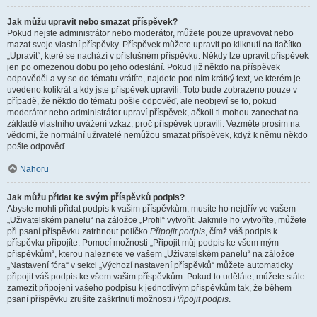
Jak můžu upravit nebo smazat příspěvek?
Pokud nejste administrátor nebo moderátor, můžete pouze upravovat nebo
mazat svoje vlastní příspěvky. Příspěvek můžete upravit po kliknutí na tlačítko
„Upravit“, které se nachází v příslušném příspěvku. Někdy lze upravit příspěvek
jen po omezenou dobu po jeho odeslání. Pokud již někdo na příspěvek
odpověděl a vy se do tématu vrátíte, najdete pod ním krátký text, ve kterém je
uvedeno kolikrát a kdy jste příspěvek upravili. Toto bude zobrazeno pouze v
případě, že někdo do tématu pošle odpověď, ale neobjeví se to, pokud
moderátor nebo administrátor upraví příspěvek, ačkoli ti mohou zanechat na
základě vlastního uvážení vzkaz, proč příspěvek upravili. Vezměte prosím na
vědomí, že normální uživatelé nemůžou smazat příspěvek, když k němu někdo
pošle odpověď.
Nahoru
Jak můžu přidat ke svým příspěvků podpis?
Abyste mohli přidat podpis k vašim příspěvkům, musíte ho nejdřív ve vašem
„Uživatelském panelu“ na záložce „Profil“ vytvořit. Jakmile ho vytvoříte, můžete
při psaní příspěvku zatrhnout políčko
Připojit podpis
, čímž váš podpis k
příspěvku připojíte. Pomocí možnosti „Připojit můj podpis ke všem mým
příspěvkům“, kterou naleznete ve vašem „Uživatelském panelu“ na záložce
„Nastavení fóra“ v sekci „Výchozí nastavení příspěvků“ můžete automaticky
připojit váš podpis ke všem vašim příspěvkům. Pokud to uděláte, můžete stále
zamezit připojení vašeho podpisu k jednotlivým příspěvkům tak, že během
psaní příspěvku zrušíte zaškrtnutí možnosti
Připojit podpis
.