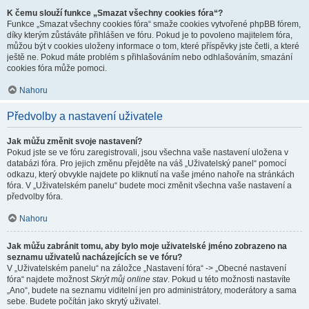
K čemu slouží funkce „Smazat všechny cookies fóra“?
Funkce „Smazat všechny cookies fóra“ smaže cookies vytvořené phpBB fórem,
díky kterým zůstáváte přihlášen ve fóru. Pokud je to povoleno majitelem fóra,
můžou být v cookies uloženy informace o tom, které příspěvky jste četli, a které
ještě ne. Pokud máte problém s přihlašováním nebo odhlašováním, smazání
cookies fóra může pomoci.
Nahoru
Předvolby a nastavení uživatele
Jak můžu změnit svoje nastavení?
Pokud jste se ve fóru zaregistrovali, jsou všechna vaše nastavení uložena v
databázi fóra. Pro jejich změnu přejděte na váš „Uživatelský panel“ pomocí
odkazu, který obvykle najdete po kliknutí na vaše jméno nahoře na stránkách
fóra. V „Uživatelském panelu“ budete moci změnit všechna vaše nastavení a
předvolby fóra.
Nahoru
Jak můžu zabránit tomu, aby bylo moje uživatelské jméno zobrazeno na
seznamu uživatelů nacházejících se ve fóru?
V „Uživatelském panelu“ na záložce „Nastavení fóra“ -> „Obecné nastavení
fóra“ najdete možnost
Skrýt můj online stav
. Pokud u této možnosti nastavíte
„Ano“, budete na seznamu viditelní jen pro administrátory, moderátory a sama
sebe. Budete počítán jako skrytý uživatel.