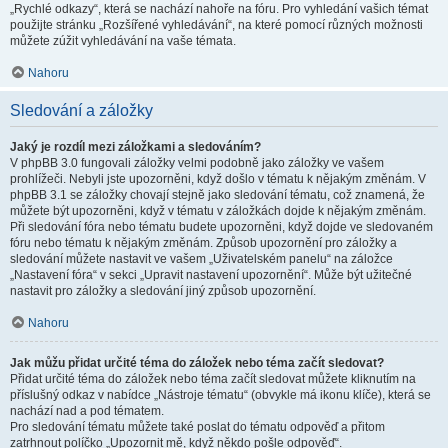
„Rychlé odkazy“, která se nachází nahoře na fóru. Pro vyhledání vašich témat
použijte stránku „Rozšířené vyhledávání“, na které pomocí různých možnosti
můžete zúžit vyhledávání na vaše témata.
Nahoru
Sledování a záložky
Jaký je rozdíl mezi záložkami a sledováním?
V phpBB 3.0 fungovali záložky velmi podobně jako záložky ve vašem
prohlížeči. Nebyli jste upozorněni, když došlo v tématu k nějakým změnám. V
phpBB 3.1 se záložky chovají stejně jako sledování tématu, což znamená, že
můžete být upozorněni, když v tématu v záložkách dojde k nějakým změnám.
Při sledování fóra nebo tématu budete upozorněni, když dojde ve sledovaném
fóru nebo tématu k nějakým změnám. Způsob upozornění pro záložky a
sledování můžete nastavit ve vašem „Uživatelském panelu“ na záložce
„Nastavení fóra“ v sekci „Upravit nastavení upozornění“. Může být užitečné
nastavit pro záložky a sledování jiný způsob upozornění.
Nahoru
Jak můžu přidat určité téma do záložek nebo téma začít sledovat?
Přidat určité téma do záložek nebo téma začít sledovat můžete kliknutím na
příslušný odkaz v nabídce „Nástroje tématu“ (obvykle má ikonu klíče), která se
nachází nad a pod tématem.
Pro sledování tématu můžete také poslat do tématu odpověď a přitom
zatrhnout políčko „Upozornit mě, když někdo pošle odpověď“.