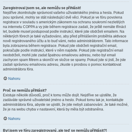
Zaregistroval jsem se, ale nemůžu se přihlásit!
Nejdříve zkontrolujte správnost vašeho uživatelského jména a hesla. Pokud
jsou správné, mohly se stát následující dvě věci. Pokud je ve fóru povolena
registrace v souladu s americkým zákonem na ochranu soukromí nezletilých
na internetu COPPA a vy jste během registrace zadali, že ještě nemáte třináct
let, budete muset postupovat podle instrukcí, které jste obdrželi emailem. Na
některých fórech je také vyžadováno, aby před přihlášením proběhla aktivace
nově registrovaného účtu a to buď vámi, nebo administrátorem. Tato informace
byla zobrazena během registrace. Pokud jste obdrželi registrační email,
pokračujte podle instrukcí, které v něm najdete. Pokud jste registrační email
neobdrželi, mohli jste zadat špatnou emailovou adresu, nebo byl email
zachycen spam filtrem a skončil ve složce se spamy. Pokud jste si jistí, že jste
zadali správnou emailovou adresu, zkuste s prosbou o pomoc kontaktovat
administrátora fóra.
Nahoru
Proč se nemůžu přihlásit?
Existuje několik důvodů, proč k tomu může dojít. Nejdříve se ujistěte, že
zadáváte správné uživatelské jméno a heslo. Pokud tomu tak je, kontaktujte
administrátora fóra, abyste se ujistili, že jste nebyli zabanováni. Je také možné,
že je na webu chyba v nastavení, která by měla být odstraněna.
Nahoru
Byl jsem ve fóru zaregistrovaný, ale teď se nemůžu přihlásit?!