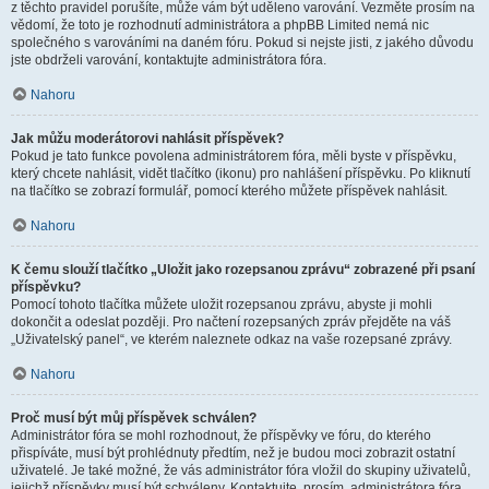
z těchto pravidel porušíte, může vám být uděleno varování. Vezměte prosím na
vědomí, že toto je rozhodnutí administrátora a phpBB Limited nemá nic
společného s varováními na daném fóru. Pokud si nejste jisti, z jakého důvodu
jste obdrželi varování, kontaktujte administrátora fóra.
Nahoru
Jak můžu moderátorovi nahlásit příspěvek?
Pokud je tato funkce povolena administrátorem fóra, měli byste v příspěvku,
který chcete nahlásit, vidět tlačítko (ikonu) pro nahlášení příspěvku. Po kliknutí
na tlačítko se zobrazí formulář, pomocí kterého můžete příspěvek nahlásit.
Nahoru
K čemu slouží tlačítko „Uložit jako rozepsanou zprávu“ zobrazené při psaní
příspěvku?
Pomocí tohoto tlačítka můžete uložit rozepsanou zprávu, abyste ji mohli
dokončit a odeslat později. Pro načtení rozepsaných zpráv přejděte na váš
„Uživatelský panel“, ve kterém naleznete odkaz na vaše rozepsané zprávy.
Nahoru
Proč musí být můj příspěvek schválen?
Administrátor fóra se mohl rozhodnout, že příspěvky ve fóru, do kterého
přispíváte, musí být prohlédnuty předtím, než je budou moci zobrazit ostatní
uživatelé. Je také možné, že vás administrátor fóra vložil do skupiny uživatelů,
jejichž příspěvky musí být schváleny. Kontaktujte, prosím, administrátora fóra