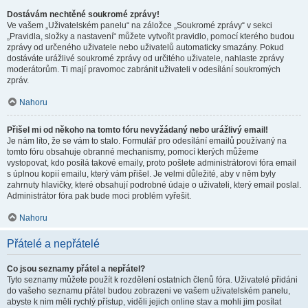
Dostávám nechtěné soukromé zprávy!
Ve vašem „Uživatelském panelu“ na záložce „Soukromé zprávy“ v sekci
„Pravidla, složky a nastavení“ můžete vytvořit pravidlo, pomocí kterého budou
zprávy od určeného uživatele nebo uživatelů automaticky smazány. Pokud
dostáváte urážlivé soukromé zprávy od určitého uživatele, nahlaste zprávy
moderátorům. Ti mají pravomoc zabránit uživateli v odesílání soukromých
zpráv.
Nahoru
Přišel mi od někoho na tomto fóru nevyžádaný nebo urážlivý email!
Je nám líto, že se vám to stalo. Formulář pro odesílání emailů používaný na
tomto fóru obsahuje obranné mechanismy, pomocí kterých můžeme
vystopovat, kdo posílá takové emaily, proto pošlete administrátorovi fóra email
s úplnou kopií emailu, který vám přišel. Je velmi důležité, aby v něm byly
zahrnuty hlavičky, které obsahují podrobné údaje o uživateli, který email poslal.
Administrátor fóra pak bude moci problém vyřešit.
Nahoru
Přátelé a nepřátelé
Co jsou seznamy přátel a nepřátel?
Tyto seznamy můžete použít k rozdělení ostatních členů fóra. Uživatelé přidáni
do vašeho seznamu přátel budou zobrazeni ve vašem uživatelském panelu,
abyste k nim měli rychlý přístup, viděli jejich online stav a mohli jim posílat