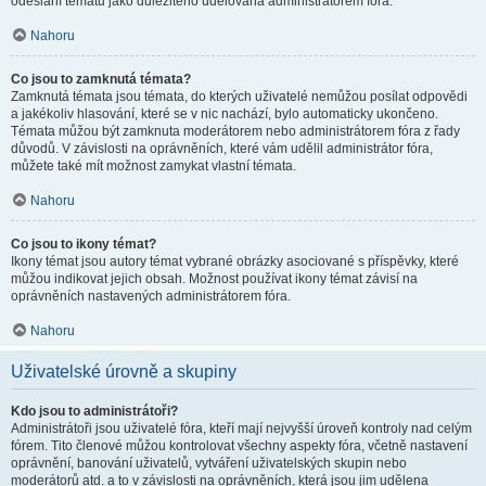
odeslání tématu jako důležitého udělována administrátorem fóra.
Nahoru
Co jsou to zamknutá témata?
Zamknutá témata jsou témata, do kterých uživatelé nemůžou posílat odpovědi
a jakékoliv hlasování, které se v nic nachází, bylo automaticky ukončeno.
Témata můžou být zamknuta moderátorem nebo administrátorem fóra z řady
důvodů. V závislosti na oprávněních, které vám udělil administrátor fóra,
můžete také mít možnost zamykat vlastní témata.
Nahoru
Co jsou to ikony témat?
Ikony témat jsou autory témat vybrané obrázky asociované s příspěvky, které
můžou indikovat jejich obsah. Možnost používat ikony témat závisí na
oprávněních nastavených administrátorem fóra.
Nahoru
Uživatelské úrovně a skupiny
Kdo jsou to administrátoři?
Administrátoři jsou uživatelé fóra, kteří mají nejvyšší úroveň kontroly nad celým
fórem. Tito členové můžou kontrolovat všechny aspekty fóra, včetně nastavení
oprávnění, banování uživatelů, vytváření uživatelských skupin nebo
moderátorů atd. a to v závislosti na oprávněních, která jsou jim udělena