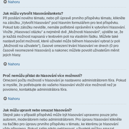
Nahoru
Jak můžu vytvořit hlasování/anketu?
Při posílání nového tématu, nebo při úpravě prvního příspěvku tématu, klikněte
na záložku „Vytvořit hlasování“ pod hlavním formulářem pro text příspěvku.
Pokud tuto záložku nevidíte, nemáte potřebné oprávnění k vytvoření hlasování.
Vložte „Hlasovací otázku“ a nejméně dvě „Možnosti hlasování“, ujistěte se, že
je každá možnost napsaná v textovém poli na vlastním řádku. Můžete také
nastavit počet možností, které uživatel může během hlasování vybrat (v poli
„Možností na uživatele“), časové omezení trvání hlasování ve dnech (0 pro
časově neomezené hlasování) a nakonec můžete povolit uživatelům měnit
jejich hlasy.
Nahoru
Proč nemůžu přidat do hlasování více možností?
Omezení počtu možností v hlasování je nastaveno administrátorem fóra. Pokud
si myslíte, že potřebujete do vašeho hlasování vložit více možností než je
povoleno, kontaktujte administrátora fóra.
Nahoru
Jak můžu upravit nebo smazat hlasování?
Stejně jako v případě příspěvků může být hlasování upraveno pouze jeho
autorem, moderátorem nebo administrátorem. Pro úpravu hlasování klikněte
na tlačítko pro úpravu prvního příspěvku v tématu, ke kterému je hlasování
vždy připojeno. Pokud zatím nikdo nehlasoval, uživatelé můžou smazat