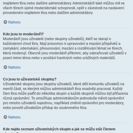
majitelem fóra nebo dalšími administrátory. Administrátoři také můžou mít ve
všech fórech úplné moderátorské schopnosti, opět v závislosti na nastavení
provedeném majitelem fóra nebo dalšími administrátory.
Nahoru
Kdo jsou to moderátoři?
Moderátoři jsou uživatelé (nebo skupiny uživatelů), kteří se starají o
každodenní chod fóra. Mají pravomoc k upravování a mazání příspěvků a
zamykání, odemykání, přesunování, mazání a rozdělování témat ve fórech,
která moderují. Obecně jsou moderátoři přítomni, aby zabraňovali uživatelů v
psaní mimo téma nebo v posílání hanlivých nebo urážlivých materiálů.
Nahoru
Co jsou to uživatelské skupiny?
Uživatelské skupiny jsou skupiny uživatelů, které dělí komunitu uživatelů na
menší části, se kterými můžou administrátoři fóra snadněji pracovat. Každý
člen fóra může patřit do několika skupin a každé skupině můžou být přiřazena
různá oprávnění. To umožňuje administrátorům jednoduše měnit oprávnění
pro mnoho uživatelů najednou, například změnit oprávnění pro moderátory,
nebo povolit uživatelům přístup do soukromého fóra.
Nahoru
Kde najdu seznam uživatelských skupin a jak se můžu stát členem