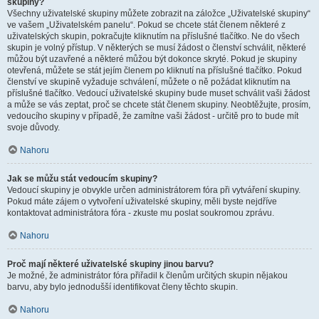
skupiny?
Všechny uživatelské skupiny můžete zobrazit na záložce „Uživatelské skupiny“
ve vašem „Uživatelském panelu“. Pokud se chcete stát členem některé z
uživatelských skupin, pokračujte kliknutím na příslušné tlačítko. Ne do všech
skupin je volný přístup. V některých se musí žádost o členství schválit, některé
můžou být uzavřené a některé můžou být dokonce skryté. Pokud je skupiny
otevřená, můžete se stát jejím členem po kliknutí na příslušné tlačítko. Pokud
členství ve skupině vyžaduje schválení, můžete o ně požádat kliknutím na
příslušné tlačítko. Vedoucí uživatelské skupiny bude muset schválit vaši žádost
a může se vás zeptat, proč se chcete stát členem skupiny. Neobtěžujte, prosím,
vedoucího skupiny v případě, že zamítne vaši žádost - určitě pro to bude mít
svoje důvody.
Nahoru
Jak se můžu stát vedoucím skupiny?
Vedoucí skupiny je obvykle určen administrátorem fóra při vytváření skupiny.
Pokud máte zájem o vytvoření uživatelské skupiny, měli byste nejdříve
kontaktovat administrátora fóra - zkuste mu poslat soukromou zprávu.
Nahoru
Proč mají některé uživatelské skupiny jinou barvu?
Je možné, že administrátor fóra přiřadil k členům určitých skupin nějakou
barvu, aby bylo jednodušší identifikovat členy těchto skupin.
Nahoru