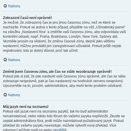
Nahoru
Zobrazení časů není správné!
Je možné, že zobrazený čas je pro jinou časovou zónu, než ve které se
nacházíte. Pokud se jedná o tento případ, přejděte na váš „Uživatelský panel“
na záložku „Nastavení fóra“ a změňte vaši časovou zónu, aby odpovídala vaší
konkrétní oblasti, např. Praha, Bratislava, Londýn, New York, Sydney atd.
Vezměte prosím na vědomí, že změnu časové zóny, stejně jako většinu
nastavení, můžou provádět jen zaregistrovaní uživatelé. Pokud ještě nejste
registrováni, toto je dobrý důvod, proč tak učinit.
Nahoru
Změnil jsem časovou zónu, ale čas se stále nezobrazuje správně!
Pokud jste si jisti, že jste nastavili vaši časovou zónu správně, ale čas se stále
zobrazuje nesprávně, pak je čas nastavený na hodinách serveru nesprávný.
Upozorněte na to, prosím, administrátora, aby mohl tento problém odstranit.
Nahoru
Můj jazyk není na seznamu!
Pokud váš jazyk není na seznamu jazyků, tak ho buď administrátor
nenainstaloval, nebo nikdo toto fórum do vašeho jazyka nepřeložil. Zkuste se
zeptat administrátora fóra, jestli může nainstalovat požadovaný jazyk. Pokud
překlad do vašeho jazyku neexistuje, můžete vytvořit nový překlad. Více
informací můžete najít na webu
phpBB
®.