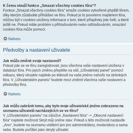
K čemu slouží funkce „Smazat všechny cookies fóra“?
Funkce „Smazat všechny cookies fóra“ smaže cookies vytvořené phpBB fórem,
díky kterým zůstáváte přihlášen ve fóru. Pokud je to povoleno majitelem fóra,
můžou být v cookies uloženy informace o tom, které příspěvky jste četli, a které
ještě ne. Pokud máte problém s přihlašováním nebo odhlašováním, smazání
cookies fóra může pomoci.
Nahoru
Předvolby a nastavení uživatele
Jak můžu změnit svoje nastavení?
Pokud jste se ve fóru zaregistrovali, jsou všechna vaše nastavení uložena v
databázi fóra. Pro jejich změnu přejděte na váš „Uživatelský panel“ pomocí
odkazu, který obvykle najdete po kliknutí na vaše jméno nahoře na stránkách
fóra. V „Uživatelském panelu“ budete moci změnit všechna vaše nastavení a
předvolby fóra.
Nahoru
Jak můžu zabránit tomu, aby bylo moje uživatelské jméno zobrazeno na
seznamu uživatelů nacházejících se ve fóru?
V „Uživatelském panelu“ na záložce „Nastavení fóra“ -> „Obecné nastavení
fóra“ najdete možnost
Skrýt můj online stav
. Pokud u této možnosti nastavíte
„Ano“, budete na seznamu viditelní jen pro administrátory, moderátory a sama
sebe. Budete počítán jako skrytý uživatel.