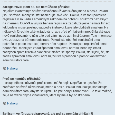
Zaregistroval jsem se, ale nemůžu se přihlásit!
Nejdříve zkontrolujte správnost vašeho uživatelského jména a hesla. Pokud
jsou správné, mohly se stát následující dvě věci. Pokud je ve fóru povolena
registrace v souladu s americkým zákonem na ochranu soukromí nezletilých
na internetu COPPA a vy jste během registrace zadali, že ještě nemáte třináct
let, budete muset postupovat podle instrukcí, které jste obdrželi emailem. Na
některých fórech je také vyžadováno, aby před přihlášením proběhla aktivace
nově registrovaného účtu a to buď vámi, nebo administrátorem. Tato informace
byla zobrazena během registrace. Pokud jste obdrželi registrační email,
pokračujte podle instrukcí, které v něm najdete. Pokud jste registrační email
neobdrželi, mohli jste zadat špatnou emailovou adresu, nebo byl email
zachycen spam filtrem a skončil ve složce se spamy. Pokud jste si jistí, že jste
zadali správnou emailovou adresu, zkuste s prosbou o pomoc kontaktovat
administrátora fóra.
Nahoru
Proč se nemůžu přihlásit?
Existuje několik důvodů, proč k tomu může dojít. Nejdříve se ujistěte, že
zadáváte správné uživatelské jméno a heslo. Pokud tomu tak je, kontaktujte
administrátora fóra, abyste se ujistili, že jste nebyli zabanováni. Je také možné,
že je na webu chyba v nastavení, která by měla být odstraněna.
Nahoru
Byl jsem ve fóru zaregistrovaný, ale teď se nemůžu přihlásit?!