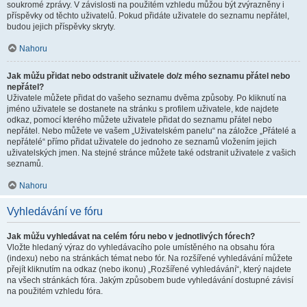
soukromé zprávy. V závislosti na použitém vzhledu můžou být zvýrazněny i
příspěvky od těchto uživatelů. Pokud přidáte uživatele do seznamu nepřátel,
budou jejich příspěvky skryty.
Nahoru
Jak můžu přidat nebo odstranit uživatele do/z mého seznamu přátel nebo
nepřátel?
Uživatele můžete přidat do vašeho seznamu dvěma způsoby. Po kliknutí na
jméno uživatele se dostanete na stránku s profilem uživatele, kde najdete
odkaz, pomocí kterého můžete uživatele přidat do seznamu přátel nebo
nepřátel. Nebo můžete ve vašem „Uživatelském panelu“ na záložce „Přátelé a
nepřátelé“ přímo přidat uživatele do jednoho ze seznamů vložením jejich
uživatelských jmen. Na stejné stránce můžete také odstranit uživatele z vašich
seznamů.
Nahoru
Vyhledávání ve fóru
Jak můžu vyhledávat na celém fóru nebo v jednotlivých fórech?
Vložte hledaný výraz do vyhledávacího pole umístěného na obsahu fóra
(indexu) nebo na stránkách témat nebo fór. Na rozšířené vyhledávání můžete
přejít kliknutím na odkaz (nebo ikonu) „Rozšířené vyhledávání“, který najdete
na všech stránkách fóra. Jakým způsobem bude vyhledávání dostupné závisí
na použitém vzhledu fóra.