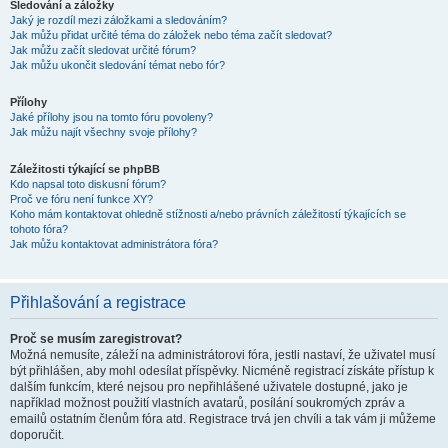
Sledování a záložky
Jaký je rozdíl mezi záložkami a sledováním?
Jak můžu přidat určité téma do záložek nebo téma začít sledovat?
Jak můžu začít sledovat určité fórum?
Jak můžu ukončit sledování témat nebo fór?
Přílohy
Jaké přílohy jsou na tomto fóru povoleny?
Jak můžu najít všechny svoje přílohy?
Záležitosti týkající se phpBB
Kdo napsal toto diskusní fórum?
Proč ve fóru není funkce XY?
Koho mám kontaktovat ohledně stížnosti a/nebo právních záležitostí týkajících se
tohoto fóra?
Jak můžu kontaktovat administrátora fóra?
Přihlašování a registrace
Proč se musím zaregistrovat?
Možná nemusíte, záleží na administrátorovi fóra, jestli nastaví, že uživatel musí
být přihlášen, aby mohl odesílat příspěvky. Nicméně registrací získáte přístup k
dalším funkcím, které nejsou pro nepřihlášené uživatele dostupné, jako je
například možnost použití vlastních avatarů, posílání soukromých zpráv a
emailů ostatním členům fóra atd. Registrace trvá jen chvíli a tak vám ji můžeme
doporučit.