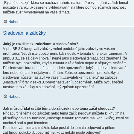
„Rychlé odkazy“, která se nachází nahoře na fóru. Pro vyhledání vašich témat
použijte stránku „Rozšířené vyhledávání“, na které pomocí různých možnosti
můžete zúžit vyhledávání na vaše témata.
Nahoru
Sledování a záložky
Jaký je rozdíl mezi záložkami a sledováním?
V phpBB 3.0 fungovali záložky velmi podobně jako záložky ve vašem
prohlížeči. Nebyli jste upozorněni, když došlo v tématu k nějakým změnám. V
phpBB 3.1 se záložky chovají stejně jako sledování tématu, což znamená, že
můžete být upozorněni, když v tématu v záložkách dojde k nějakým změnám.
Při sledování fóra nebo tématu budete upozorněni, když dojde ve sledovaném
fóru nebo tématu k nějakým změnám. Způsob upozornění pro záložky a
sledování můžete nastavit ve vašem „Uživatelském panelu“ na záložce
„Nastavení fóra“ v sekci „Upravit nastavení upozornění“. Může být užitečné
nastavit pro záložky a sledování jiný způsob upozornění.
Nahoru
Jak můžu přidat určité téma do záložek nebo téma začít sledovat?
Přidat určité téma do záložek nebo téma začít sledovat můžete kliknutím na
příslušný odkaz v nabídce „Nástroje tématu“ (obvykle má ikonu klíče), která se
nachází nad a pod tématem.
Pro sledování tématu můžete také poslat do tématu odpověď a přitom
zatrhnout políčko „Upozornit mě, když někdo pošle odpověď“.