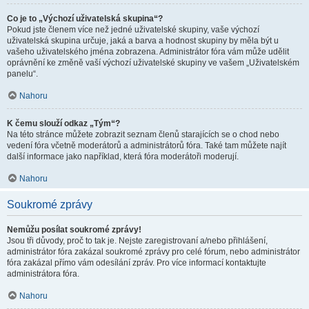
Co je to „Výchozí uživatelská skupina“?
Pokud jste členem více než jedné uživatelské skupiny, vaše výchozí
uživatelská skupina určuje, jaká a barva a hodnost skupiny by měla být u
vašeho uživatelského jména zobrazena. Administrátor fóra vám může udělit
oprávnění ke změně vaší výchozí uživatelské skupiny ve vašem „Uživatelském
panelu“.
Nahoru
K čemu slouží odkaz „Tým“?
Na této stránce můžete zobrazit seznam členů starajících se o chod nebo
vedení fóra včetně moderátorů a administrátorů fóra. Také tam můžete najít
další informace jako například, která fóra moderátoři moderují.
Nahoru
Soukromé zprávy
Nemůžu posílat soukromé zprávy!
Jsou tři důvody, proč to tak je. Nejste zaregistrovaní a/nebo přihlášení,
administrátor fóra zakázal soukromé zprávy pro celé fórum, nebo administrátor
fóra zakázal přímo vám odesílání zpráv. Pro více informací kontaktujte
administrátora fóra.
Nahoru