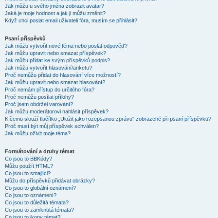
Jak můžu u svého jména zobrazit avatar?
Jaká je moje hodnost a jak ji můžu změnit?
Když chci poslat email uživateli fóra, musím se přihlásit?
Psaní příspěvků
Jak můžu vytvořit nové téma nebo poslat odpověď?
Jak můžu upravit nebo smazat příspěvek?
Jak můžu přidat ke svým příspěvků podpis?
Jak můžu vytvořit hlasování/anketu?
Proč nemůžu přidat do hlasování více možností?
Jak můžu upravit nebo smazat hlasování?
Proč nemám přístup do určitého fóra?
Proč nemůžu posílat přílohy?
Proč jsem obdržel varování?
Jak můžu moderátorovi nahlásit příspěvek?
K čemu slouží tlačítko „Uložit jako rozepsanou zprávu“ zobrazené při psaní příspěvku?
Proč musí být můj příspěvek schválen?
Jak můžu oživit moje téma?
Formátování a druhy témat
Co jsou to BBKódy?
Můžu použít HTML?
Co jsou to smajlíci?
Můžu do příspěvků přidávat obrázky?
Co jsou to globální oznámení?
Co jsou to oznámení?
Co jsou to důležitá témata?
Co jsou to zamknutá témata?
Co jsou to ikony témat?