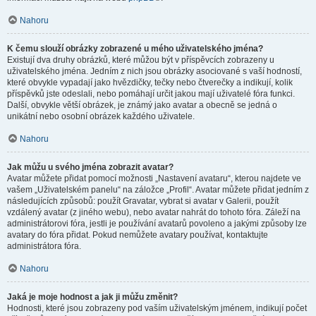
Nahoru
K čemu slouží obrázky zobrazené u mého uživatelského jména?
Existují dva druhy obrázků, které můžou být v příspěvcích zobrazeny u
uživatelského jména. Jedním z nich jsou obrázky asociované s vaší hodností,
které obvykle vypadají jako hvězdičky, tečky nebo čtverečky a indikují, kolik
příspěvků jste odeslali, nebo pomáhají určit jakou mají uživatelé fóra funkci.
Další, obvykle větší obrázek, je známý jako avatar a obecně se jedná o
unikátní nebo osobní obrázek každého uživatele.
Nahoru
Jak můžu u svého jména zobrazit avatar?
Avatar můžete přidat pomocí možnosti „Nastavení avataru“, kterou najdete ve
vašem „Uživatelském panelu“ na záložce „Profil“. Avatar můžete přidat jedním z
následujících způsobů: použít Gravatar, vybrat si avatar v Galerii, použít
vzdálený avatar (z jiného webu), nebo avatar nahrát do tohoto fóra. Záleží na
administrátorovi fóra, jestli je používání avatarů povoleno a jakými způsoby lze
avatary do fóra přidat. Pokud nemůžete avatary používat, kontaktujte
administrátora fóra.
Nahoru
Jaká je moje hodnost a jak ji můžu změnit?
Hodnosti, které jsou zobrazeny pod vaším uživatelským jménem, indikují počet