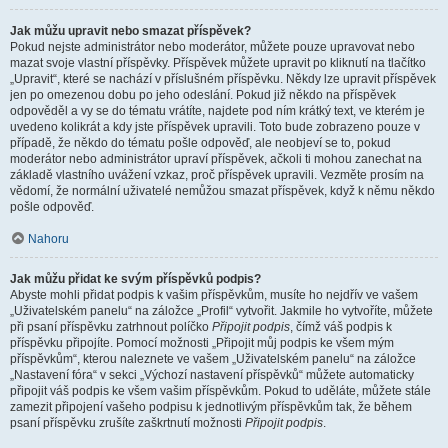
Jak můžu upravit nebo smazat příspěvek?
Pokud nejste administrátor nebo moderátor, můžete pouze upravovat nebo
mazat svoje vlastní příspěvky. Příspěvek můžete upravit po kliknutí na tlačítko
„Upravit“, které se nachází v příslušném příspěvku. Někdy lze upravit příspěvek
jen po omezenou dobu po jeho odeslání. Pokud již někdo na příspěvek
odpověděl a vy se do tématu vrátíte, najdete pod ním krátký text, ve kterém je
uvedeno kolikrát a kdy jste příspěvek upravili. Toto bude zobrazeno pouze v
případě, že někdo do tématu pošle odpověď, ale neobjeví se to, pokud
moderátor nebo administrátor upraví příspěvek, ačkoli ti mohou zanechat na
základě vlastního uvážení vzkaz, proč příspěvek upravili. Vezměte prosím na
vědomí, že normální uživatelé nemůžou smazat příspěvek, když k němu někdo
pošle odpověď.
Nahoru
Jak můžu přidat ke svým příspěvků podpis?
Abyste mohli přidat podpis k vašim příspěvkům, musíte ho nejdřív ve vašem
„Uživatelském panelu“ na záložce „Profil“ vytvořit. Jakmile ho vytvoříte, můžete
při psaní příspěvku zatrhnout políčko
Připojit podpis
, čímž váš podpis k
příspěvku připojíte. Pomocí možnosti „Připojit můj podpis ke všem mým
příspěvkům“, kterou naleznete ve vašem „Uživatelském panelu“ na záložce
„Nastavení fóra“ v sekci „Výchozí nastavení příspěvků“ můžete automaticky
připojit váš podpis ke všem vašim příspěvkům. Pokud to uděláte, můžete stále
zamezit připojení vašeho podpisu k jednotlivým příspěvkům tak, že během
psaní příspěvku zrušíte zaškrtnutí možnosti
Připojit podpis
.