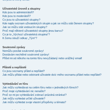
Uživatelské úrovně a skupiny
Kdo jsou to administrátoři?
Kdo jsou to moderátoři?
Co jsou to uživatelské skupiny?
Kde najdu seznam uživatelských skupin a jak se můžu stát členem skupiny?
Jak se můžu stát vedoucím skupiny?
Proč mají některé uživatelské skupiny jinou barvu?
Co je to „Výchozí uživatelská skupina“?
K čemu slouží odkaz „Tým“?
Soukromé zprávy
Nemůžu posílat soukromé zprávy!
Dostávám nechtěné soukromé zprávy!
Přišel mi od někoho na tomto fóru nevyžádaný nebo urážlivý email!
Přátelé a nepřátelé
Co jsou seznamy přátel a nepřátel?
Jak můžu přidat nebo odstranit uživatele do/z mého seznamu přátel nebo nepřátel?
Vyhledávání ve fóru
Jak můžu vyhledávat na celém fóru nebo v jednotlivých fórech?
Proč moje vyhledávání nic nenašlo?
Proč se mi po vyhledávání zobrazí prázdná stránka!?
Jak můžu vyhledat určité uživatele?
Jak můžu vyhledat svoje vlastní příspěvky a témata?