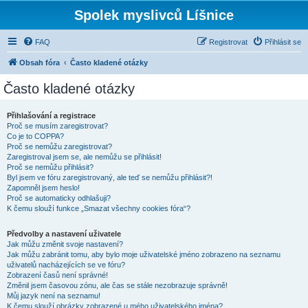
Spolek myslivců Líšnice
FAQ
Registrovat
Přihlásit se
Obsah fóra
Často kladené otázky
Často kladené otázky
Přihlašování a registrace
Proč se musím zaregistrovat?
Co je to COPPA?
Proč se nemůžu zaregistrovat?
Zaregistroval jsem se, ale nemůžu se přihlásit!
Proč se nemůžu přihlásit?
Byl jsem ve fóru zaregistrovaný, ale teď se nemůžu přihlásit?!
Zapomněl jsem heslo!
Proč se automaticky odhlašuji?
K čemu slouží funkce „Smazat všechny cookies fóra“?
Předvolby a nastavení uživatele
Jak můžu změnit svoje nastavení?
Jak můžu zabránit tomu, aby bylo moje uživatelské jméno zobrazeno na seznamu
uživatelů nacházejících se ve fóru?
Zobrazení časů není správné!
Změnil jsem časovou zónu, ale čas se stále nezobrazuje správně!
Můj jazyk není na seznamu!
K čemu slouží obrázky zobrazené u mého uživatelského jména?