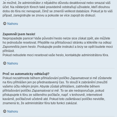
Je možné, že administrátor z nějakého důvodu deaktivoval nebo smazal váš
účet. Na některých fórech také pravidelně odstraňují uživatele, kteří dlouhou
dobu do fóra nic nenapsali, čímž se zmenší velikost databáze. Pokud je to váš
případ, zaregistrujte se znovu a pokuste se více zapojit do diskuzí.
Nahoru
Zapomněl jsem heslo!
Nepropadejte panice! Vaše původní heslo nelze sice získat zpět, ale můžete
ho jednoduše resetovat. Přejděte na přihlašovací stránku a klikněte na odkaz
Zapomněl/a jsem heslo
. Postupujte podle instrukcí a brzy se opět budete moci
přihlásit.
Pokud nebudete moci resetovat vaše heslo, kontaktujte administrátora fóra.
Nahoru
Proč se automaticky odhlašuji?
Pokud nezatrhnete během přihlašování políčko
Zapamatovat si mě
zůstanete
na fóru přihlášen jen po přednastavený čas. To slouží k zabránění zneužití
vašeho účtu někým jiným. Abyste zůstali přihlášeni, zatrhněte během
přihlašování políčko
Zapamatovat si mě
. To se ale nedoporučuje, pokud
přistupujete k fóru ze sdíleného počítače, např. v knihovně, internetové
kavárně, počítačové učebně atd. Pokud toto zaškrtávací políčko nevidíte,
znamená to, že administrátor fóra tuto funkci zakázal.
Nahoru