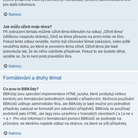
pro další informace.
Nahoru
Jak můžu oživit moje téma?
Při zobrazení tématu můžete oživit téma kliknutím na odkaz „Oživit téma“
(většinou naspodu stránky), čímž se téma přesune na první místo ve fóru.
Pokud tento odkaz nevidíte, mohlo být oživování témat zakázáno, nebo ještě
neuběhla doba, po které je povoleno téma oživit. Oživit téma jde také
jednoduše tak, že do něho odešlete příspěvek. Pokud to ale budete dělat,
ujistěte se, že to není proti pravidlům fóra.
Nahoru
Formátování a druhy témat
Co jsou to BBKódy?
BBKódy jsou speciální implementace HTML jazyka, které poskytují velkou
kontrolu pro formátování jednotlivých objektů v příspěvcích. Možnost používání
BBKódů uděluje administrátor fóra, ale BBKódy je také možné pro jednotlivé
příspěvky zakázat ve formuláři pro odesílání příspěvků. BBKódy se používají
podobně jako HTML, ale tagy jsou uzavřeny v hranatých závorkách [ a ] a ne v
< a >. Pro více informací o formátování pomocí BBKódů se podívejte na
průvodce, ke kterému najdete odkaz na stránce, na které se píší příspěvky.
Nahoru