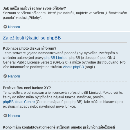
Jak můžu najít všechny svoje přílohy?
Seznam se všemi přílohami, které jste nahráli, najdete ve vašem „Uživatelském
panelu“ v sekci „Přílohy“.
Nahoru
Záležitosti týkající se phpBB
Kdo napsal toto diskusní fórum?
Tento software (v jeho nemodifikované podobě) byl vytvořen, zveřejněn a
chráněn autorskými právy
phpBB Limited
. phpBB je dostupné pod GNU
General Public License verze 2 (GPL-2.0) a může být volně distribuováno. Pro
více informací se podívejte na stránku
About phpBB
(angl.).
Nahoru
Proč ve fóru není funkce XY?
Tento software byl napsán a je licencován přes phpBB Limited. Pokud věříte,
že by do něho měla být přidána nějaká funkce, navštivte, prosím,
phpBB Ideas Centre
(Centrum nápadů pro phpBB), kde můžete hlasovat pro
existující nápady nebo navrhnout nové funkce.
Nahoru
Koho mám kontaktovat ohledně stížnosti a/nebo právních záležitostí