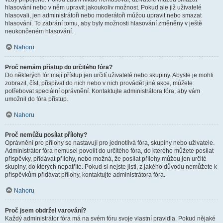
hlasování nebo v něm upravit jakoukoliv možnost. Pokud ale již uživatelé
hlasovali, jen administrátoři nebo moderátoři můžou upravit nebo smazat
hlasování. To zabrání tomu, aby byly možnosti hlasování změněny v ještě
neukončeném hlasování.
Nahoru
Proč nemám přístup do určitého fóra?
Do některých fór mají přístup jen určití uživatelé nebo skupiny. Abyste je mohli
zobrazit, číst, přispívat do nich nebo v nich provádět jiné akce, můžete
potřebovat speciální oprávnění. Kontaktujte administrátora fóra, aby vám
umožnil do fóra přístup.
Nahoru
Proč nemůžu posílat přílohy?
Oprávnění pro přílohy se nastavují pro jednotlivá fóra, skupiny nebo uživatele.
Administrátor fóra nemusel povolit do určitého fóra, do kterého můžete posílat
příspěvky, přidávat přílohy, nebo možná, že posílat přílohy můžou jen určité
skupiny, do kterých nepatříte. Pokud si nejste jisti, z jakého důvodu nemůžete k
příspěvkům přidávat přílohy, kontaktujte administrátora fóra.
Nahoru
Proč jsem obdržel varování?
Každý administrátor fóra má na svém fóru svoje vlastní pravidla. Pokud nějaké