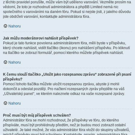
z těchto pravidel porušíte, může vám být uděleno varování. Vezměte prosím na
vědomí, že toto je rozhodnutí administrátora a phpBB Limited nemá nic
společného s varováními na daném fóru. Pokud si nejste jisti, z jakého důvodu
jste obdrželi varování, kontaktujte administrátora fóra.
Nahoru
Jak můžu moderátorovi nahlásit příspěvek?
Pokud je tato funkce povolena administrátorem fóra, měli byste v příspěvku,
který chcete nahlásit, vidět tlačítko (ikonu) pro nahlášení příspěvku. Po kliknutí
na tlačítko se zobrazí formulář, pomocí kterého můžete příspěvek nahlásit.
Nahoru
K čemu slouží tlačítko „Uložit jako rozepsanou zprávu“ zobrazené při psaní
příspěvku?
Pomocí tohoto tlačítka můžete uložit rozepsanou zprávu, abyste ji mohli
dokončit a odeslat později. Pro načtení rozepsaných zpráv přejděte na váš
„Uživatelský panel“, ve kterém naleznete odkaz na vaše rozepsané zprávy.
Nahoru
Proč musí být můj příspěvek schválen?
Administrátor fóra se mohl rozhodnout, že příspěvky ve fóru, do kterého
přispíváte, musí být prohlédnuty předtím, než je budou moci zobrazit ostatní
uživatelé. Je také možné, že vás administrátor fóra vložil do skupiny uživatelů,
jejichž příspěvky musí být schváleny. Kontaktujte, prosím, administrátora fóra