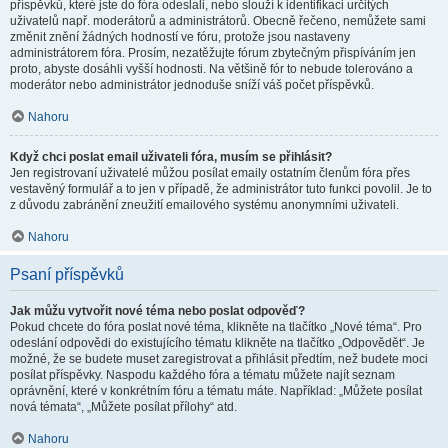
příspěvků, které jste do fóra odeslali, nebo slouží k identifikaci určitých
uživatelů např. moderátorů a administrátorů. Obecně řečeno, nemůžete sami
změnit znění žádných hodností ve fóru, protože jsou nastaveny
administrátorem fóra. Prosím, nezatěžujte fórum zbytečným přispíváním jen
proto, abyste dosáhli vyšší hodnosti. Na většině fór to nebude tolerováno a
moderátor nebo administrátor jednoduše sníží váš počet příspěvků.
Nahoru
Když chci poslat email uživateli fóra, musím se přihlásit?
Jen registrovaní uživatelé můžou posílat emaily ostatním členům fóra přes
vestavěný formulář a to jen v případě, že administrátor tuto funkci povolil. Je to
z důvodu zabránění zneužití emailového systému anonymními uživateli.
Nahoru
Psaní příspěvků
Jak můžu vytvořit nové téma nebo poslat odpověď?
Pokud chcete do fóra poslat nové téma, klikněte na tlačítko „Nové téma“. Pro
odeslání odpovědi do existujícího tématu klikněte na tlačítko „Odpovědět“. Je
možné, že se budete muset zaregistrovat a přihlásit předtím, než budete moci
posílat příspěvky. Naspodu každého fóra a tématu můžete najít seznam
oprávnění, které v konkrétním fóru a tématu máte. Například: „Můžete posílat
nová témata“, „Můžete posílat přílohy“ atd.
Nahoru