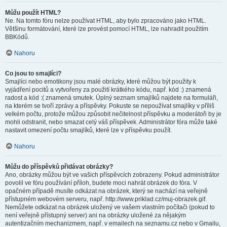
Můžu použít HTML?
Ne. Na tomto fóru nelze používat HTML, aby bylo zpracováno jako HTML.
Většinu formátování, které lze provést pomocí HTML, lze nahradit použitím
BBKódů.
Nahoru
Co jsou to smajlíci?
Smajlíci nebo emotikony jsou malé obrázky, které můžou být použity k
vyjádření pocitů a vytvořeny za použití krátkého kódu, např. kód :) znamená
radost a kód :( znamená smutek. Úplný seznam smajlíků najdete na formuláři,
na kterém se tvoří zprávy a příspěvky. Pokuste se nepoužívat smajlíky v příliš
velkém počtu, protože můžou způsobit nečitelnost příspěvku a moderátoři by je
mohli odstranit, nebo smazat celý váš příspěvek. Administrátor fóra může také
nastavit omezení počtu smajlíků, které lze v příspěvku použít.
Nahoru
Můžu do příspěvků přidávat obrázky?
Ano, obrázky můžou být ve vašich příspěvcích zobrazeny. Pokud administrátor
povolil ve fóru používání příloh, budete moci nahrát obrázek do fóra. V
opačném případě musíte odkázat na obrázek, který se nachází na veřejně
přístupném webovém serveru, např. http://www.priklad.cz/muj-obrazek.gif.
Nemůžete odkázat na obrázek uložený ve vašem vlastním počítači (pokud to
není veřejně přístupný server) ani na obrázky uložené za nějakým
autentizačním mechanizmem, např. v emailech na seznamu.cz nebo v Gmailu,