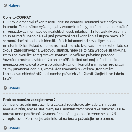
Nahoru
Co je to COPPA?
COPPA je americký zákon z roku 1998 na ochranu soukromí nezletilých na
internetu. Tento zákon vyžaduje, aby webové stránky, které mohou potenciálně
shromažďovat informace od nezletilých osob mladších 13 let, získaly písemný
souhlas rodičů nebo nějaké jiné potvrzení od zákonného zástupce povolující
shromažďování osobních identifikačních informací od nezletilých osob
mladších 13 let. Pokud si nejste jisti, jestli se toto týká vás, jako někoho, kdo se
zkouší zaregistrovat na webovou stránku, nebo se to týká webové stránky, na
kterou se zkoušíte zaregistrovat, kontaktujte vašeho právního poradce.
Vezměte prosím na vědomí, že ani phpBB Limited ani majitelé tohoto fóra
nemůžou poskytovat právní poradenství a není kontaktním místem pro právní
zájmy jakéhokoliv druhu, kromě těch uvedených v otázce „Koho mám
kontaktovat ohledně stížnosti a/nebo právních záležitostí týkajících se tohoto
fóra?“.
Nahoru
Proč se nemůžu zaregistrovat?
Je možné, že administrátor fóra zakázal registrace, aby zabránil novým
návštěvníkům, aby se stali členy fóra. Administrátor mohl také zakázat vaši IP
adresu nebo používání uživatelského jména, pomocí kterého se snažíš
zaregistrovat. Kontaktujte administrátora fóra a požádejte ho o pomoc.
Nahoru