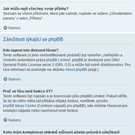
Jak můžu najít všechny svoje přílohy?
Seznam se všemi přílohami, které jste nahráli, najdete ve vašem „Uživatelském
panelu“ v sekci „Přílohy“.
Nahoru
Záležitosti týkající se phpBB
Kdo napsal toto diskusní fórum?
Tento software (v jeho nemodifikované podobě) byl vytvořen, zveřejněn a
chráněn autorskými právy
phpBB Limited
. phpBB je dostupné pod GNU
General Public License verze 2 (GPL-2.0) a může být volně distribuováno. Pro
více informací se podívejte na stránku
About phpBB
(angl.).
Nahoru
Proč ve fóru není funkce XY?
Tento software byl napsán a je licencován přes phpBB Limited. Pokud věříte,
že by do něho měla být přidána nějaká funkce, navštivte, prosím,
phpBB Ideas Centre
(Centrum nápadů pro phpBB), kde můžete hlasovat pro
existující nápady nebo navrhnout nové funkce.
Nahoru
Koho mám kontaktovat ohledně stížnosti a/nebo právních záležitostí