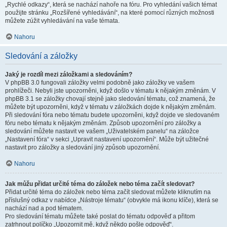
„Rychlé odkazy“, která se nachází nahoře na fóru. Pro vyhledání vašich témat
použijte stránku „Rozšířené vyhledávání“, na které pomocí různých možnosti
můžete zúžit vyhledávání na vaše témata.
Nahoru
Sledování a záložky
Jaký je rozdíl mezi záložkami a sledováním?
V phpBB 3.0 fungovali záložky velmi podobně jako záložky ve vašem
prohlížeči. Nebyli jste upozorněni, když došlo v tématu k nějakým změnám. V
phpBB 3.1 se záložky chovají stejně jako sledování tématu, což znamená, že
můžete být upozorněni, když v tématu v záložkách dojde k nějakým změnám.
Při sledování fóra nebo tématu budete upozorněni, když dojde ve sledovaném
fóru nebo tématu k nějakým změnám. Způsob upozornění pro záložky a
sledování můžete nastavit ve vašem „Uživatelském panelu“ na záložce
„Nastavení fóra“ v sekci „Upravit nastavení upozornění“. Může být užitečné
nastavit pro záložky a sledování jiný způsob upozornění.
Nahoru
Jak můžu přidat určité téma do záložek nebo téma začít sledovat?
Přidat určité téma do záložek nebo téma začít sledovat můžete kliknutím na
příslušný odkaz v nabídce „Nástroje tématu“ (obvykle má ikonu klíče), která se
nachází nad a pod tématem.
Pro sledování tématu můžete také poslat do tématu odpověď a přitom
zatrhnout políčko „Upozornit mě, když někdo pošle odpověď“.