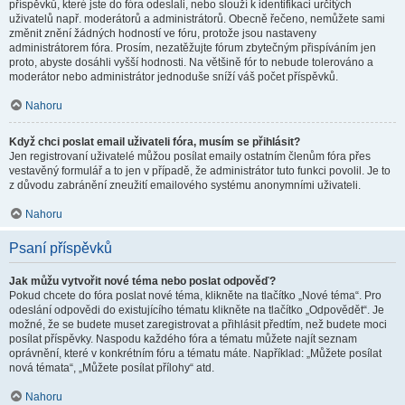
příspěvků, které jste do fóra odeslali, nebo slouží k identifikaci určitých
uživatelů např. moderátorů a administrátorů. Obecně řečeno, nemůžete sami
změnit znění žádných hodností ve fóru, protože jsou nastaveny
administrátorem fóra. Prosím, nezatěžujte fórum zbytečným přispíváním jen
proto, abyste dosáhli vyšší hodnosti. Na většině fór to nebude tolerováno a
moderátor nebo administrátor jednoduše sníží váš počet příspěvků.
Nahoru
Když chci poslat email uživateli fóra, musím se přihlásit?
Jen registrovaní uživatelé můžou posílat emaily ostatním členům fóra přes
vestavěný formulář a to jen v případě, že administrátor tuto funkci povolil. Je to
z důvodu zabránění zneužití emailového systému anonymními uživateli.
Nahoru
Psaní příspěvků
Jak můžu vytvořit nové téma nebo poslat odpověď?
Pokud chcete do fóra poslat nové téma, klikněte na tlačítko „Nové téma“. Pro
odeslání odpovědi do existujícího tématu klikněte na tlačítko „Odpovědět“. Je
možné, že se budete muset zaregistrovat a přihlásit předtím, než budete moci
posílat příspěvky. Naspodu každého fóra a tématu můžete najít seznam
oprávnění, které v konkrétním fóru a tématu máte. Například: „Můžete posílat
nová témata“, „Můžete posílat přílohy“ atd.
Nahoru