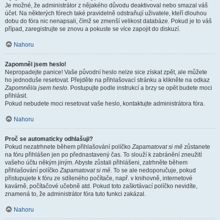
Je možné, že administrátor z nějakého důvodu deaktivoval nebo smazal váš
účet. Na některých fórech také pravidelně odstraňují uživatele, kteří dlouhou
dobu do fóra nic nenapsali, čímž se zmenší velikost databáze. Pokud je to váš
případ, zaregistrujte se znovu a pokuste se více zapojit do diskuzí.
Nahoru
Zapomněl jsem heslo!
Nepropadejte panice! Vaše původní heslo nelze sice získat zpět, ale můžete
ho jednoduše resetovat. Přejděte na přihlašovací stránku a klikněte na odkaz
Zapomněl/a jsem heslo
. Postupujte podle instrukcí a brzy se opět budete moci
přihlásit.
Pokud nebudete moci resetovat vaše heslo, kontaktujte administrátora fóra.
Nahoru
Proč se automaticky odhlašuji?
Pokud nezatrhnete během přihlašování políčko
Zapamatovat si mě
zůstanete
na fóru přihlášen jen po přednastavený čas. To slouží k zabránění zneužití
vašeho účtu někým jiným. Abyste zůstali přihlášeni, zatrhněte během
přihlašování políčko
Zapamatovat si mě
. To se ale nedoporučuje, pokud
přistupujete k fóru ze sdíleného počítače, např. v knihovně, internetové
kavárně, počítačové učebně atd. Pokud toto zaškrtávací políčko nevidíte,
znamená to, že administrátor fóra tuto funkci zakázal.
Nahoru