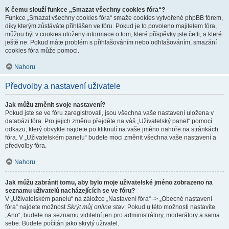
K čemu slouží funkce „Smazat všechny cookies fóra“?
Funkce „Smazat všechny cookies fóra“ smaže cookies vytvořené phpBB fórem,
díky kterým zůstáváte přihlášen ve fóru. Pokud je to povoleno majitelem fóra,
můžou být v cookies uloženy informace o tom, které příspěvky jste četli, a které
ještě ne. Pokud máte problém s přihlašováním nebo odhlašováním, smazání
cookies fóra může pomoci.
Nahoru
Předvolby a nastavení uživatele
Jak můžu změnit svoje nastavení?
Pokud jste se ve fóru zaregistrovali, jsou všechna vaše nastavení uložena v
databázi fóra. Pro jejich změnu přejděte na váš „Uživatelský panel“ pomocí
odkazu, který obvykle najdete po kliknutí na vaše jméno nahoře na stránkách
fóra. V „Uživatelském panelu“ budete moci změnit všechna vaše nastavení a
předvolby fóra.
Nahoru
Jak můžu zabránit tomu, aby bylo moje uživatelské jméno zobrazeno na
seznamu uživatelů nacházejících se ve fóru?
V „Uživatelském panelu“ na záložce „Nastavení fóra“ -> „Obecné nastavení
fóra“ najdete možnost
Skrýt můj online stav
. Pokud u této možnosti nastavíte
„Ano“, budete na seznamu viditelní jen pro administrátory, moderátory a sama
sebe. Budete počítán jako skrytý uživatel.