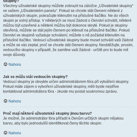
skupiny?
Všechny uživatelské skupiny můžete zobrazit na záložce „Uživatelské skupiny“
ve vašem „Uživatelském panelu“. Pokud se chcete stát členem některé z
uživatelských skupin, pokračujte kliknutím na příslušné tlačítko. Ne do všech
skupin je volný přístup. V některých se musí žádost o členství schválit, některé
můžou být uzavřené a některé můžou být dokonce skryté. Pokud je skupiny
otevřená, můžete se stát jejím členem po kliknutí na příslušné tlačítko. Pokud
členství ve skupině vyžaduje schválení, můžete o ně požádat kliknutím na
příslušné tlačítko. Vedoucí uživatelské skupiny bude muset schválit vaši žádost
a může se vás zeptat, proč se chcete stát členem skupiny. Neobtěžujte, prosím,
vedoucího skupiny v případě, že zamítne vaši žádost - určitě pro to bude mít
svoje důvody.
Nahoru
Jak se můžu stát vedoucím skupiny?
Vedoucí skupiny je obvykle určen administrátorem fóra při vytváření skupiny.
Pokud máte zájem o vytvoření uživatelské skupiny, měli byste nejdříve
kontaktovat administrátora fóra - zkuste mu poslat soukromou zprávu.
Nahoru
Proč mají některé uživatelské skupiny jinou barvu?
Je možné, že administrátor fóra přiřadil k členům určitých skupin nějakou
barvu, aby bylo jednodušší identifikovat členy těchto skupin.
Nahoru