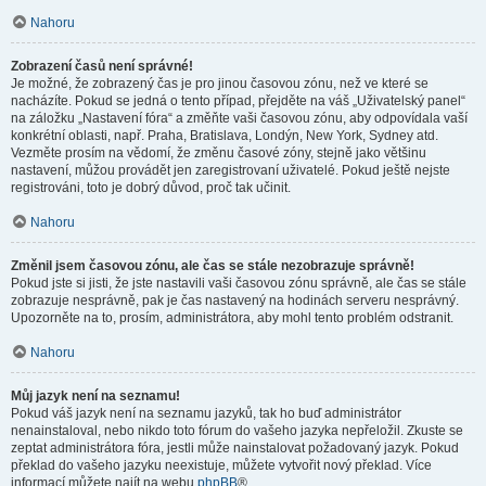
Nahoru
Zobrazení časů není správné!
Je možné, že zobrazený čas je pro jinou časovou zónu, než ve které se
nacházíte. Pokud se jedná o tento případ, přejděte na váš „Uživatelský panel“
na záložku „Nastavení fóra“ a změňte vaši časovou zónu, aby odpovídala vaší
konkrétní oblasti, např. Praha, Bratislava, Londýn, New York, Sydney atd.
Vezměte prosím na vědomí, že změnu časové zóny, stejně jako většinu
nastavení, můžou provádět jen zaregistrovaní uživatelé. Pokud ještě nejste
registrováni, toto je dobrý důvod, proč tak učinit.
Nahoru
Změnil jsem časovou zónu, ale čas se stále nezobrazuje správně!
Pokud jste si jisti, že jste nastavili vaši časovou zónu správně, ale čas se stále
zobrazuje nesprávně, pak je čas nastavený na hodinách serveru nesprávný.
Upozorněte na to, prosím, administrátora, aby mohl tento problém odstranit.
Nahoru
Můj jazyk není na seznamu!
Pokud váš jazyk není na seznamu jazyků, tak ho buď administrátor
nenainstaloval, nebo nikdo toto fórum do vašeho jazyka nepřeložil. Zkuste se
zeptat administrátora fóra, jestli může nainstalovat požadovaný jazyk. Pokud
překlad do vašeho jazyku neexistuje, můžete vytvořit nový překlad. Více
informací můžete najít na webu
phpBB
®.