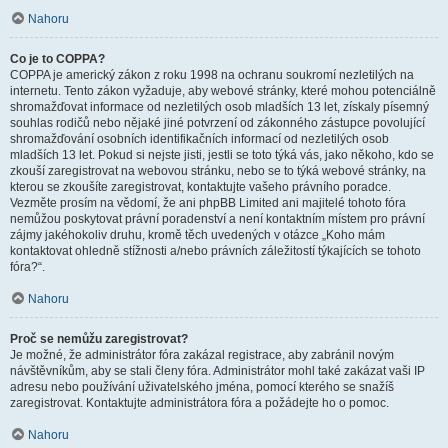
Nahoru
Co je to COPPA?
COPPA je americký zákon z roku 1998 na ochranu soukromí nezletilých na
internetu. Tento zákon vyžaduje, aby webové stránky, které mohou potenciálně
shromažďovat informace od nezletilých osob mladších 13 let, získaly písemný
souhlas rodičů nebo nějaké jiné potvrzení od zákonného zástupce povolující
shromažďování osobních identifikačních informací od nezletilých osob
mladších 13 let. Pokud si nejste jisti, jestli se toto týká vás, jako někoho, kdo se
zkouší zaregistrovat na webovou stránku, nebo se to týká webové stránky, na
kterou se zkoušíte zaregistrovat, kontaktujte vašeho právního poradce.
Vezměte prosím na vědomí, že ani phpBB Limited ani majitelé tohoto fóra
nemůžou poskytovat právní poradenství a není kontaktním místem pro právní
zájmy jakéhokoliv druhu, kromě těch uvedených v otázce „Koho mám
kontaktovat ohledně stížnosti a/nebo právních záležitostí týkajících se tohoto
fóra?“.
Nahoru
Proč se nemůžu zaregistrovat?
Je možné, že administrátor fóra zakázal registrace, aby zabránil novým
návštěvníkům, aby se stali členy fóra. Administrátor mohl také zakázat vaši IP
adresu nebo používání uživatelského jména, pomocí kterého se snažíš
zaregistrovat. Kontaktujte administrátora fóra a požádejte ho o pomoc.
Nahoru