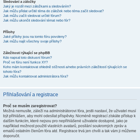
Sledování a záložky
Jaký je rozdíl mezi záložkami a sledováním?
Jak můžu přidat určité téma do záložek nebo téma začít sledovat?
Jak můžu začít sledovat určité fórum?
Jak můžu ukončit sledování témat nebo fór?
Přílohy
Jaké přílohy jsou na tomto fóru povoleny?
Jak můžu najít všechny svoje přílohy?
Záležitosti týkající se phpBB
Kdo napsal toto diskusní fórum?
Proč ve fóru není funkce XY?
Koho mám kontaktovat ohledně stížnosti a/nebo právních záležitostí týkajících se
tohoto fóra?
Jak můžu kontaktovat administrátora fóra?
Přihlašování a registrace
Proč se musím zaregistrovat?
Možná nemusíte, záleží na administrátorovi fóra, jestli nastaví, že uživatel musí
být přihlášen, aby mohl odesílat příspěvky. Nicméně registrací získáte přístup k
dalším funkcím, které nejsou pro nepřihlášené uživatele dostupné, jako je
například možnost použití vlastních avatarů, posílání soukromých zpráv a
emailů ostatním členům fóra atd. Registrace trvá jen chvíli a tak vám ji můžeme
doporučit.