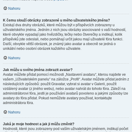
Nahoru
K čemu slouží obrázky zobrazené u mého uživatelského jména?
Existují dva druhy obrázků, které můžou být v příspěvcích zobrazeny u
uživatelského jména. Jedním z nich jsou obrázky asociované s vaší hodností,
které obvykle vypadají jako hvězdičky, tečky nebo čtverečky a indikují, kolik
příspěvků jste odeslali, nebo pomáhají určit jakou mají uživatelé fóra funkci.
Další, obvykle větší obrázek, je známý jako avatar a obecně se jedná o
unikátní nebo osobní obrázek každého uživatele.
Nahoru
Jak můžu u svého jména zobrazit avatar?
Avatar můžete přidat pomocí možnosti „Nastavení avataru“, kterou najdete ve
vašem „Uživatelském panelu“ na záložce „Profil“. Avatar můžete přidat jedním z
následujících způsobů: použít Gravatar, vybrat si avatar v Galerii, použít
vzdálený avatar (z jiného webu), nebo avatar nahrát do tohoto fóra. Záleží na
administrátorovi fóra, jestli je používání avatarů povoleno a jakými způsoby lze
avatary do fóra přidat. Pokud nemůžete avatary používat, kontaktujte
administrátora fóra.
Nahoru
Jaká je moje hodnost a jak ji můžu změnit?
Hodnosti, které jsou zobrazeny pod vaším uživatelským jménem, indikují počet