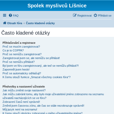
Spolek myslivců Líšnice
FAQ
Registrovat
Přihlásit se
Obsah fóra
Často kladené otázky
Často kladené otázky
Přihlašování a registrace
Proč se musím zaregistrovat?
Co je to COPPA?
Proč se nemůžu zaregistrovat?
Zaregistroval jsem se, ale nemůžu se přihlásit!
Proč se nemůžu přihlásit?
Byl jsem ve fóru zaregistrovaný, ale teď se nemůžu přihlásit?!
Zapomněl jsem heslo!
Proč se automaticky odhlašuji?
K čemu slouží funkce „Smazat všechny cookies fóra“?
Předvolby a nastavení uživatele
Jak můžu změnit svoje nastavení?
Jak můžu zabránit tomu, aby bylo moje uživatelské jméno zobrazeno na seznamu
uživatelů nacházejících se ve fóru?
Zobrazení časů není správné!
Změnil jsem časovou zónu, ale čas se stále nezobrazuje správně!
Můj jazyk není na seznamu!
K čemu slouží obrázky zobrazené u mého uživatelského jména?