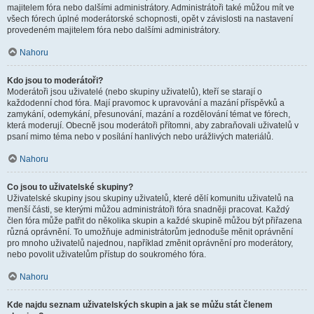
majitelem fóra nebo dalšími administrátory. Administrátoři také můžou mít ve
všech fórech úplné moderátorské schopnosti, opět v závislosti na nastavení
provedeném majitelem fóra nebo dalšími administrátory.
Nahoru
Kdo jsou to moderátoři?
Moderátoři jsou uživatelé (nebo skupiny uživatelů), kteří se starají o
každodenní chod fóra. Mají pravomoc k upravování a mazání příspěvků a
zamykání, odemykání, přesunování, mazání a rozdělování témat ve fórech,
která moderují. Obecně jsou moderátoři přítomni, aby zabraňovali uživatelů v
psaní mimo téma nebo v posílání hanlivých nebo urážlivých materiálů.
Nahoru
Co jsou to uživatelské skupiny?
Uživatelské skupiny jsou skupiny uživatelů, které dělí komunitu uživatelů na
menší části, se kterými můžou administrátoři fóra snadněji pracovat. Každý
člen fóra může patřit do několika skupin a každé skupině můžou být přiřazena
různá oprávnění. To umožňuje administrátorům jednoduše měnit oprávnění
pro mnoho uživatelů najednou, například změnit oprávnění pro moderátory,
nebo povolit uživatelům přístup do soukromého fóra.
Nahoru
Kde najdu seznam uživatelských skupin a jak se můžu stát členem