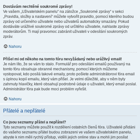
Dostávám nechtěné soukromé zprávy!
Ve vašem „Uživatelském panelu“ na záložce „Soukromé zprávy“ v sekci
„Pravidla, složky a nastavení“ můžete vytvořit pravidlo, pomocí kterého budou
zprávy od určeného uživatele nebo uživatelů automaticky smazány. Pokud
dostáváte urážlivé soukromé zprávy od určitého uživatele, nahlaste zprávy
moderátorům. Ti mají pravomoc zabránit uživateli v odesílání soukromých
zpráv.
Nahoru
Přišel mi od někoho na tomto fóru nevyžádaný nebo urážlivý email!
Je nám líto, že se vám to stalo. Formulář pro odesílání emailů používaný na
tomto fóru obsahuje obranné mechanismy, pomocí kterých můžeme
vystopovat, kdo posílá takové emaily, proto pošlete administrátorovi fóra email
s úplnou kopií emailu, který vám přišel. Je velmi důležité, aby v něm byly
zahrnuty hlavičky, které obsahují podrobné údaje o uživateli, který email poslal.
Administrátor fóra pak bude moci problém vyřešit.
Nahoru
Přátelé a nepřátelé
Co jsou seznamy přátel a nepřátel?
Tyto seznamy můžete použít k rozdělení ostatních členů fóra. Uživatelé přidáni
do vašeho seznamu přátel budou zobrazeni ve vašem uživatelském panelu,
abyste k nim měli rychlý přístup, viděli jejich online stav a mohli jim posílat