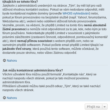
týkajících se tohoto fóra?
Jakýkoliv z administrátorů uvedených na stránce „Tým“, by měl být pro vaši
stížnost vhodnou kontaktní osobou. Pokud se vám nedostane odpovědi, měli
byste kontaktovat majitele domény (proveďte
WHOIS vyhledávání
) nebo,
pokud je fórum provozováno na bezplatné službě (např. Yahoo!, forumzdarma,
Webzdarma atd.), vedení nebo oddělení stížností tohoto provozovatele.
Vezměte, prosím, na vědomí, že phpBB Limited na tomto fóru
nemá absolutně
žádné pravomoci
a nemůže nést odpovědnost za to jak, kde, nebo kým je toto
fórum používáno. Nekontaktujte phpBB Limited v souvislosti s jakýmikoliv
právními záležitostmi (zastavení činnosti, odpovědnost, pomlouvačný komentář
atd.), které
nemají přímou souvislost
s webem phpBB.com, nebo se
samotným phpBB softwarem. Pokud pošlete email phpBB Limited týkající se
jakákoliv třetí strany
, která používá tento software, můžete očekávat, že
dostanete pouze strohou, nebo vůbec žádnou odpověď.
Nahoru
Jak můžu kontaktovat administrátora fóra?
Všichni uživatelé fóra můžou použít formulář „Kontaktujte nás“, který se
nachází naspodu všech stránek, pokud je tato možnost povolena
administrátorem fóra.
Přihlášení uživatelé můžou také použít odkaz „Tým“, který se také nachází
naspodu všech stránek.
Nahoru
Přejít na