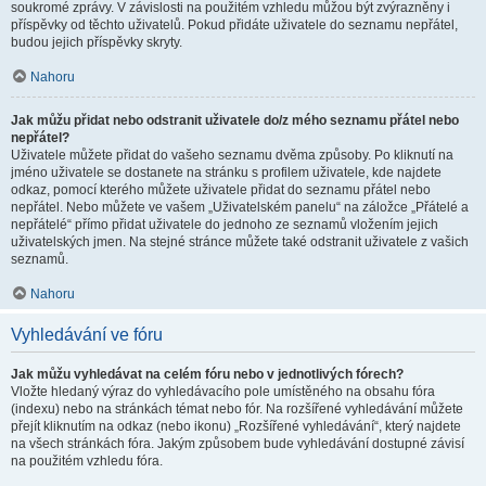
soukromé zprávy. V závislosti na použitém vzhledu můžou být zvýrazněny i
příspěvky od těchto uživatelů. Pokud přidáte uživatele do seznamu nepřátel,
budou jejich příspěvky skryty.
Nahoru
Jak můžu přidat nebo odstranit uživatele do/z mého seznamu přátel nebo
nepřátel?
Uživatele můžete přidat do vašeho seznamu dvěma způsoby. Po kliknutí na
jméno uživatele se dostanete na stránku s profilem uživatele, kde najdete
odkaz, pomocí kterého můžete uživatele přidat do seznamu přátel nebo
nepřátel. Nebo můžete ve vašem „Uživatelském panelu“ na záložce „Přátelé a
nepřátelé“ přímo přidat uživatele do jednoho ze seznamů vložením jejich
uživatelských jmen. Na stejné stránce můžete také odstranit uživatele z vašich
seznamů.
Nahoru
Vyhledávání ve fóru
Jak můžu vyhledávat na celém fóru nebo v jednotlivých fórech?
Vložte hledaný výraz do vyhledávacího pole umístěného na obsahu fóra
(indexu) nebo na stránkách témat nebo fór. Na rozšířené vyhledávání můžete
přejít kliknutím na odkaz (nebo ikonu) „Rozšířené vyhledávání“, který najdete
na všech stránkách fóra. Jakým způsobem bude vyhledávání dostupné závisí
na použitém vzhledu fóra.