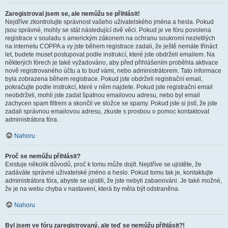
Zaregistroval jsem se, ale nemůžu se přihlásit!
Nejdříve zkontrolujte správnost vašeho uživatelského jména a hesla. Pokud
jsou správné, mohly se stát následující dvě věci. Pokud je ve fóru povolena
registrace v souladu s americkým zákonem na ochranu soukromí nezletilých
na internetu COPPA a vy jste během registrace zadali, že ještě nemáte třináct
let, budete muset postupovat podle instrukcí, které jste obdrželi emailem. Na
některých fórech je také vyžadováno, aby před přihlášením proběhla aktivace
nově registrovaného účtu a to buď vámi, nebo administrátorem. Tato informace
byla zobrazena během registrace. Pokud jste obdrželi registrační email,
pokračujte podle instrukcí, které v něm najdete. Pokud jste registrační email
neobdrželi, mohli jste zadat špatnou emailovou adresu, nebo byl email
zachycen spam filtrem a skončil ve složce se spamy. Pokud jste si jistí, že jste
zadali správnou emailovou adresu, zkuste s prosbou o pomoc kontaktovat
administrátora fóra.
Nahoru
Proč se nemůžu přihlásit?
Existuje několik důvodů, proč k tomu může dojít. Nejdříve se ujistěte, že
zadáváte správné uživatelské jméno a heslo. Pokud tomu tak je, kontaktujte
administrátora fóra, abyste se ujistili, že jste nebyli zabanováni. Je také možné,
že je na webu chyba v nastavení, která by měla být odstraněna.
Nahoru
Byl jsem ve fóru zaregistrovaný, ale teď se nemůžu přihlásit?!