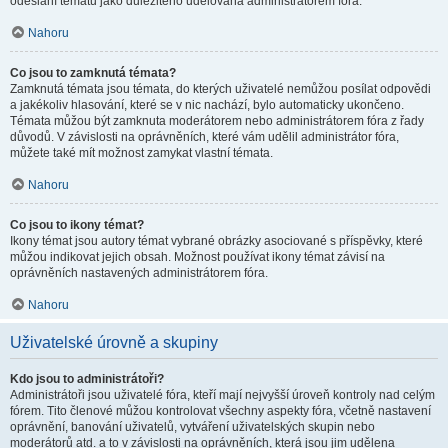
odeslání tématu jako důležitého udělována administrátorem fóra.
Nahoru
Co jsou to zamknutá témata?
Zamknutá témata jsou témata, do kterých uživatelé nemůžou posílat odpovědi
a jakékoliv hlasování, které se v nic nachází, bylo automaticky ukončeno.
Témata můžou být zamknuta moderátorem nebo administrátorem fóra z řady
důvodů. V závislosti na oprávněních, které vám udělil administrátor fóra,
můžete také mít možnost zamykat vlastní témata.
Nahoru
Co jsou to ikony témat?
Ikony témat jsou autory témat vybrané obrázky asociované s příspěvky, které
můžou indikovat jejich obsah. Možnost používat ikony témat závisí na
oprávněních nastavených administrátorem fóra.
Nahoru
Uživatelské úrovně a skupiny
Kdo jsou to administrátoři?
Administrátoři jsou uživatelé fóra, kteří mají nejvyšší úroveň kontroly nad celým
fórem. Tito členové můžou kontrolovat všechny aspekty fóra, včetně nastavení
oprávnění, banování uživatelů, vytváření uživatelských skupin nebo
moderátorů atd. a to v závislosti na oprávněních, která jsou jim udělena