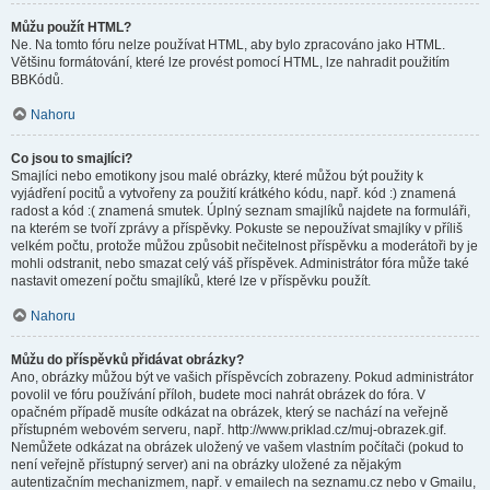
Můžu použít HTML?
Ne. Na tomto fóru nelze používat HTML, aby bylo zpracováno jako HTML.
Většinu formátování, které lze provést pomocí HTML, lze nahradit použitím
BBKódů.
Nahoru
Co jsou to smajlíci?
Smajlíci nebo emotikony jsou malé obrázky, které můžou být použity k
vyjádření pocitů a vytvořeny za použití krátkého kódu, např. kód :) znamená
radost a kód :( znamená smutek. Úplný seznam smajlíků najdete na formuláři,
na kterém se tvoří zprávy a příspěvky. Pokuste se nepoužívat smajlíky v příliš
velkém počtu, protože můžou způsobit nečitelnost příspěvku a moderátoři by je
mohli odstranit, nebo smazat celý váš příspěvek. Administrátor fóra může také
nastavit omezení počtu smajlíků, které lze v příspěvku použít.
Nahoru
Můžu do příspěvků přidávat obrázky?
Ano, obrázky můžou být ve vašich příspěvcích zobrazeny. Pokud administrátor
povolil ve fóru používání příloh, budete moci nahrát obrázek do fóra. V
opačném případě musíte odkázat na obrázek, který se nachází na veřejně
přístupném webovém serveru, např. http://www.priklad.cz/muj-obrazek.gif.
Nemůžete odkázat na obrázek uložený ve vašem vlastním počítači (pokud to
není veřejně přístupný server) ani na obrázky uložené za nějakým
autentizačním mechanizmem, např. v emailech na seznamu.cz nebo v Gmailu,