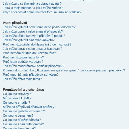
Jak můžu u svého jména zobrazit avatar?
Jaká je moje hodnost a jak ji můžu změnit?
Když chci poslat email uživateli fóra, musím se přihlásit?
Psaní příspěvků
Jak můžu vytvořit nové téma nebo poslat odpověď?
Jak můžu upravit nebo smazat příspěvek?
Jak můžu přidat ke svým příspěvků podpis?
Jak můžu vytvořit hlasování/anketu?
Proč nemůžu přidat do hlasování více možností?
Jak můžu upravit nebo smazat hlasování?
Proč nemám přístup do určitého fóra?
Proč nemůžu posílat přílohy?
Proč jsem obdržel varování?
Jak můžu moderátorovi nahlásit příspěvek?
K čemu slouží tlačítko „Uložit jako rozepsanou zprávu“ zobrazené při psaní příspěvku?
Proč musí být můj příspěvek schválen?
Jak můžu oživit moje téma?
Formátování a druhy témat
Co jsou to BBKódy?
Můžu použít HTML?
Co jsou to smajlíci?
Můžu do příspěvků přidávat obrázky?
Co jsou to globální oznámení?
Co jsou to oznámení?
Co jsou to důležitá témata?
Co jsou to zamknutá témata?
Co jsou to ikony témat?