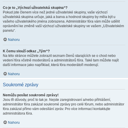
Co je to „Výchozí uživatelská skupina“?
Pokud jste členem více než jedné uživatelské skupiny, vaše výchozí
uživatelská skupina určuje, jaká a barva a hodnost skupiny by měla být u
vašeho uživatelského jména zobrazena. Administrátor fóra vám může udělit
oprávnění ke změně vaší výchozí uživatelské skupiny ve vašem „Uživatelském
panelu“.
Nahoru
K čemu slouží odkaz „Tým“?
Na této stránce můžete zobrazit seznam členů starajících se o chod nebo
vedení fóra včetně moderátorů a administrátorů fóra. Také tam můžete najít
další informace jako například, která fóra moderátoři moderují.
Nahoru
Soukromé zprávy
Nemůžu posílat soukromé zprávy!
Jsou tři důvody, proč to tak je. Nejste zaregistrovaní a/nebo přihlášení,
administrátor fóra zakázal soukromé zprávy pro celé fórum, nebo administrátor
fóra zakázal přímo vám odesílání zpráv. Pro více informací kontaktujte
administrátora fóra.
Nahoru