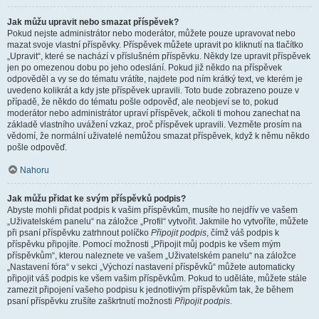
Jak můžu upravit nebo smazat příspěvek?
Pokud nejste administrátor nebo moderátor, můžete pouze upravovat nebo
mazat svoje vlastní příspěvky. Příspěvek můžete upravit po kliknutí na tlačítko
„Upravit“, které se nachází v příslušném příspěvku. Někdy lze upravit příspěvek
jen po omezenou dobu po jeho odeslání. Pokud již někdo na příspěvek
odpověděl a vy se do tématu vrátíte, najdete pod ním krátký text, ve kterém je
uvedeno kolikrát a kdy jste příspěvek upravili. Toto bude zobrazeno pouze v
případě, že někdo do tématu pošle odpověď, ale neobjeví se to, pokud
moderátor nebo administrátor upraví příspěvek, ačkoli ti mohou zanechat na
základě vlastního uvážení vzkaz, proč příspěvek upravili. Vezměte prosím na
vědomí, že normální uživatelé nemůžou smazat příspěvek, když k němu někdo
pošle odpověď.
Nahoru
Jak můžu přidat ke svým příspěvků podpis?
Abyste mohli přidat podpis k vašim příspěvkům, musíte ho nejdřív ve vašem
„Uživatelském panelu“ na záložce „Profil“ vytvořit. Jakmile ho vytvoříte, můžete
při psaní příspěvku zatrhnout políčko
Připojit podpis
, čímž váš podpis k
příspěvku připojíte. Pomocí možnosti „Připojit můj podpis ke všem mým
příspěvkům“, kterou naleznete ve vašem „Uživatelském panelu“ na záložce
„Nastavení fóra“ v sekci „Výchozí nastavení příspěvků“ můžete automaticky
připojit váš podpis ke všem vašim příspěvkům. Pokud to uděláte, můžete stále
zamezit připojení vašeho podpisu k jednotlivým příspěvkům tak, že během
psaní příspěvku zrušíte zaškrtnutí možnosti
Připojit podpis
.