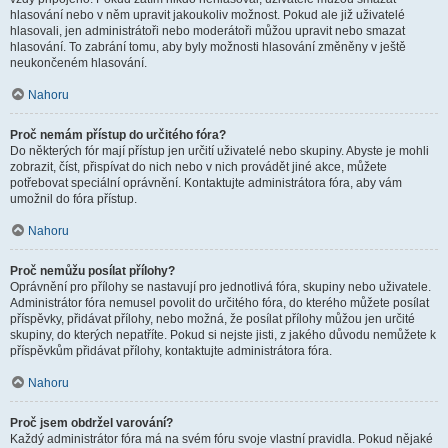
hlasování nebo v něm upravit jakoukoliv možnost. Pokud ale již uživatelé
hlasovali, jen administrátoři nebo moderátoři můžou upravit nebo smazat
hlasování. To zabrání tomu, aby byly možnosti hlasování změněny v ještě
neukončeném hlasování.
Nahoru
Proč nemám přístup do určitého fóra?
Do některých fór mají přístup jen určití uživatelé nebo skupiny. Abyste je mohli
zobrazit, číst, přispívat do nich nebo v nich provádět jiné akce, můžete
potřebovat speciální oprávnění. Kontaktujte administrátora fóra, aby vám
umožnil do fóra přístup.
Nahoru
Proč nemůžu posílat přílohy?
Oprávnění pro přílohy se nastavují pro jednotlivá fóra, skupiny nebo uživatele.
Administrátor fóra nemusel povolit do určitého fóra, do kterého můžete posílat
příspěvky, přidávat přílohy, nebo možná, že posílat přílohy můžou jen určité
skupiny, do kterých nepatříte. Pokud si nejste jisti, z jakého důvodu nemůžete k
příspěvkům přidávat přílohy, kontaktujte administrátora fóra.
Nahoru
Proč jsem obdržel varování?
Každý administrátor fóra má na svém fóru svoje vlastní pravidla. Pokud nějaké