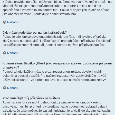
z těchto pravidel porušíte, může vám být uděleno varování. Vezměte prosím na
vědomí, že toto je rozhodnutí administrátora a phpBB Limited nemá nic
společného s varováními na daném fóru. Pokud si nejste jisti, z jakého důvodu
jste obdrželi varování, kontaktujte administrátora fóra.
Nahoru
Jak můžu moderátorovi nahlásit příspěvek?
Pokud je tato funkce povolena administrátorem fóra, měli byste v příspěvku,
který chcete nahlásit, vidět tlačítko (ikonu) pro nahlášení příspěvku. Po kliknutí
na tlačítko se zobrazí formulář, pomocí kterého můžete příspěvek nahlásit.
Nahoru
K čemu slouží tlačítko „Uložit jako rozepsanou zprávu“ zobrazené při psaní
příspěvku?
Pomocí tohoto tlačítka můžete uložit rozepsanou zprávu, abyste ji mohli
dokončit a odeslat později. Pro načtení rozepsaných zpráv přejděte na váš
„Uživatelský panel“, ve kterém naleznete odkaz na vaše rozepsané zprávy.
Nahoru
Proč musí být můj příspěvek schválen?
Administrátor fóra se mohl rozhodnout, že příspěvky ve fóru, do kterého
přispíváte, musí být prohlédnuty předtím, než je budou moci zobrazit ostatní
uživatelé. Je také možné, že vás administrátor fóra vložil do skupiny uživatelů,
jejichž příspěvky musí být schváleny. Kontaktujte, prosím, administrátora fóra