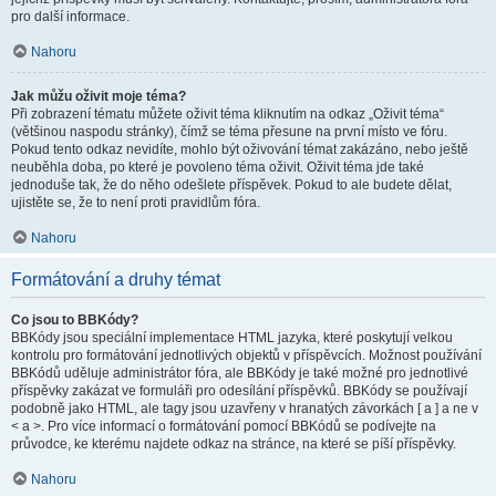
pro další informace.
Nahoru
Jak můžu oživit moje téma?
Při zobrazení tématu můžete oživit téma kliknutím na odkaz „Oživit téma“
(většinou naspodu stránky), čímž se téma přesune na první místo ve fóru.
Pokud tento odkaz nevidíte, mohlo být oživování témat zakázáno, nebo ještě
neuběhla doba, po které je povoleno téma oživit. Oživit téma jde také
jednoduše tak, že do něho odešlete příspěvek. Pokud to ale budete dělat,
ujistěte se, že to není proti pravidlům fóra.
Nahoru
Formátování a druhy témat
Co jsou to BBKódy?
BBKódy jsou speciální implementace HTML jazyka, které poskytují velkou
kontrolu pro formátování jednotlivých objektů v příspěvcích. Možnost používání
BBKódů uděluje administrátor fóra, ale BBKódy je také možné pro jednotlivé
příspěvky zakázat ve formuláři pro odesílání příspěvků. BBKódy se používají
podobně jako HTML, ale tagy jsou uzavřeny v hranatých závorkách [ a ] a ne v
< a >. Pro více informací o formátování pomocí BBKódů se podívejte na
průvodce, ke kterému najdete odkaz na stránce, na které se píší příspěvky.
Nahoru