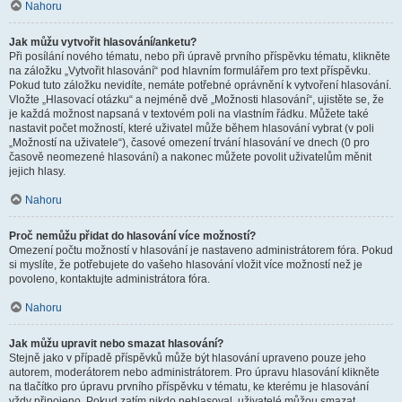
Nahoru
Jak můžu vytvořit hlasování/anketu?
Při posílání nového tématu, nebo při úpravě prvního příspěvku tématu, klikněte
na záložku „Vytvořit hlasování“ pod hlavním formulářem pro text příspěvku.
Pokud tuto záložku nevidíte, nemáte potřebné oprávnění k vytvoření hlasování.
Vložte „Hlasovací otázku“ a nejméně dvě „Možnosti hlasování“, ujistěte se, že
je každá možnost napsaná v textovém poli na vlastním řádku. Můžete také
nastavit počet možností, které uživatel může během hlasování vybrat (v poli
„Možností na uživatele“), časové omezení trvání hlasování ve dnech (0 pro
časově neomezené hlasování) a nakonec můžete povolit uživatelům měnit
jejich hlasy.
Nahoru
Proč nemůžu přidat do hlasování více možností?
Omezení počtu možností v hlasování je nastaveno administrátorem fóra. Pokud
si myslíte, že potřebujete do vašeho hlasování vložit více možností než je
povoleno, kontaktujte administrátora fóra.
Nahoru
Jak můžu upravit nebo smazat hlasování?
Stejně jako v případě příspěvků může být hlasování upraveno pouze jeho
autorem, moderátorem nebo administrátorem. Pro úpravu hlasování klikněte
na tlačítko pro úpravu prvního příspěvku v tématu, ke kterému je hlasování
vždy připojeno. Pokud zatím nikdo nehlasoval, uživatelé můžou smazat