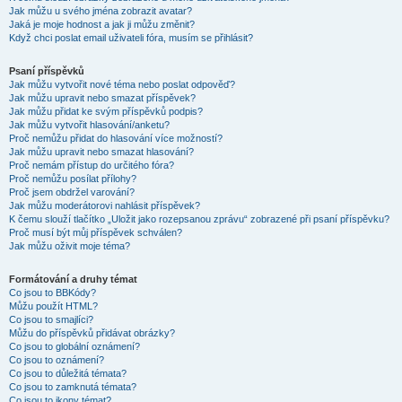
Jak můžu u svého jména zobrazit avatar?
Jaká je moje hodnost a jak ji můžu změnit?
Když chci poslat email uživateli fóra, musím se přihlásit?
Psaní příspěvků
Jak můžu vytvořit nové téma nebo poslat odpověď?
Jak můžu upravit nebo smazat příspěvek?
Jak můžu přidat ke svým příspěvků podpis?
Jak můžu vytvořit hlasování/anketu?
Proč nemůžu přidat do hlasování více možností?
Jak můžu upravit nebo smazat hlasování?
Proč nemám přístup do určitého fóra?
Proč nemůžu posílat přílohy?
Proč jsem obdržel varování?
Jak můžu moderátorovi nahlásit příspěvek?
K čemu slouží tlačítko „Uložit jako rozepsanou zprávu“ zobrazené při psaní příspěvku?
Proč musí být můj příspěvek schválen?
Jak můžu oživit moje téma?
Formátování a druhy témat
Co jsou to BBKódy?
Můžu použít HTML?
Co jsou to smajlíci?
Můžu do příspěvků přidávat obrázky?
Co jsou to globální oznámení?
Co jsou to oznámení?
Co jsou to důležitá témata?
Co jsou to zamknutá témata?
Co jsou to ikony témat?