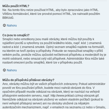
Můžu použít HTML?
Ne. Na tomto fóru nelze používat HTML, aby bylo zpracováno jako HTML.
Většinu formátování, které lze provést pomocí HTML, lze nahradit použitím
BBKódů.
Nahoru
Co jsou to smajlíci?
Smajlíci nebo emotikony jsou malé obrázky, které můžou být použity k
vyjádření pocitů a vytvořeny za použití krátkého kódu, např. kód :) znamená
radost a kód :( znamená smutek. Úplný seznam smajlíků najdete na formuláři,
na kterém se tvoří zprávy a příspěvky. Pokuste se nepoužívat smajlíky v příliš
velkém počtu, protože můžou způsobit nečitelnost příspěvku a moderátoři by je
mohli odstranit, nebo smazat celý váš příspěvek. Administrátor fóra může také
nastavit omezení počtu smajlíků, které lze v příspěvku použít.
Nahoru
Můžu do příspěvků přidávat obrázky?
Ano, obrázky můžou být ve vašich příspěvcích zobrazeny. Pokud administrátor
povolil ve fóru používání příloh, budete moci nahrát obrázek do fóra. V
opačném případě musíte odkázat na obrázek, který se nachází na veřejně
přístupném webovém serveru, např. http://www.priklad.cz/muj-obrazek.gif.
Nemůžete odkázat na obrázek uložený ve vašem vlastním počítači (pokud to
není veřejně přístupný server) ani na obrázky uložené za nějakým
autentizačním mechanizmem, např. v emailech na seznamu.cz nebo v Gmailu,