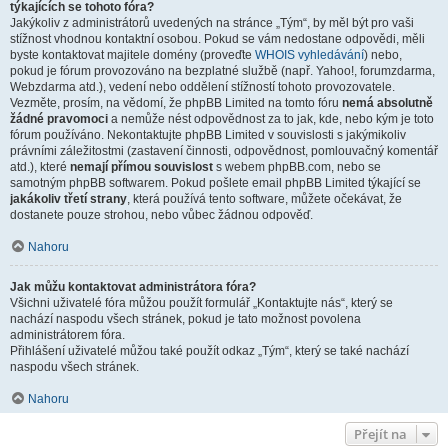
týkajících se tohoto fóra?
Jakýkoliv z administrátorů uvedených na stránce „Tým“, by měl být pro vaši
stížnost vhodnou kontaktní osobou. Pokud se vám nedostane odpovědi, měli
byste kontaktovat majitele domény (proveďte
WHOIS vyhledávání
) nebo,
pokud je fórum provozováno na bezplatné službě (např. Yahoo!, forumzdarma,
Webzdarma atd.), vedení nebo oddělení stížností tohoto provozovatele.
Vezměte, prosím, na vědomí, že phpBB Limited na tomto fóru
nemá absolutně
žádné pravomoci
a nemůže nést odpovědnost za to jak, kde, nebo kým je toto
fórum používáno. Nekontaktujte phpBB Limited v souvislosti s jakýmikoliv
právními záležitostmi (zastavení činnosti, odpovědnost, pomlouvačný komentář
atd.), které
nemají přímou souvislost
s webem phpBB.com, nebo se
samotným phpBB softwarem. Pokud pošlete email phpBB Limited týkající se
jakákoliv třetí strany
, která používá tento software, můžete očekávat, že
dostanete pouze strohou, nebo vůbec žádnou odpověď.
Nahoru
Jak můžu kontaktovat administrátora fóra?
Všichni uživatelé fóra můžou použít formulář „Kontaktujte nás“, který se
nachází naspodu všech stránek, pokud je tato možnost povolena
administrátorem fóra.
Přihlášení uživatelé můžou také použít odkaz „Tým“, který se také nachází
naspodu všech stránek.
Nahoru
Přejít na