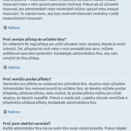
hlasování nebo v něm upravit jakoukoliv možnost. Pokud ale již uživatelé
hlasovali, jen administrátoři nebo moderátoři můžou upravit nebo smazat
hlasování. To zabrání tomu, aby byly možnosti hlasování změněny v ještě
neukončeném hlasování.
Nahoru
Proč nemám přístup do určitého fóra?
Do některých fór mají přístup jen určití uživatelé nebo skupiny. Abyste je mohli
zobrazit, číst, přispívat do nich nebo v nich provádět jiné akce, můžete
potřebovat speciální oprávnění. Kontaktujte administrátora fóra, aby vám
umožnil do fóra přístup.
Nahoru
Proč nemůžu posílat přílohy?
Oprávnění pro přílohy se nastavují pro jednotlivá fóra, skupiny nebo uživatele.
Administrátor fóra nemusel povolit do určitého fóra, do kterého můžete posílat
příspěvky, přidávat přílohy, nebo možná, že posílat přílohy můžou jen určité
skupiny, do kterých nepatříte. Pokud si nejste jisti, z jakého důvodu nemůžete k
příspěvkům přidávat přílohy, kontaktujte administrátora fóra.
Nahoru
Proč jsem obdržel varování?
Každý administrátor fóra má na svém fóru svoje vlastní pravidla. Pokud nějaké