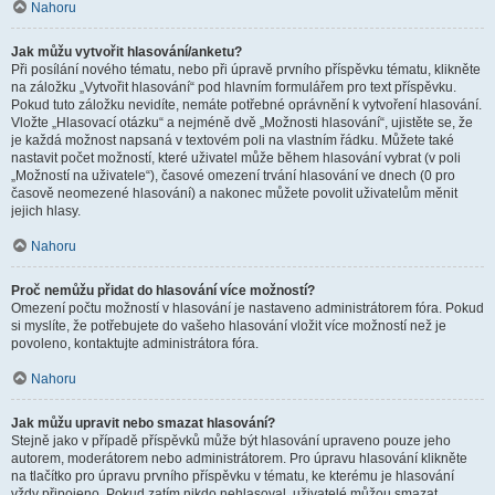
Nahoru
Jak můžu vytvořit hlasování/anketu?
Při posílání nového tématu, nebo při úpravě prvního příspěvku tématu, klikněte
na záložku „Vytvořit hlasování“ pod hlavním formulářem pro text příspěvku.
Pokud tuto záložku nevidíte, nemáte potřebné oprávnění k vytvoření hlasování.
Vložte „Hlasovací otázku“ a nejméně dvě „Možnosti hlasování“, ujistěte se, že
je každá možnost napsaná v textovém poli na vlastním řádku. Můžete také
nastavit počet možností, které uživatel může během hlasování vybrat (v poli
„Možností na uživatele“), časové omezení trvání hlasování ve dnech (0 pro
časově neomezené hlasování) a nakonec můžete povolit uživatelům měnit
jejich hlasy.
Nahoru
Proč nemůžu přidat do hlasování více možností?
Omezení počtu možností v hlasování je nastaveno administrátorem fóra. Pokud
si myslíte, že potřebujete do vašeho hlasování vložit více možností než je
povoleno, kontaktujte administrátora fóra.
Nahoru
Jak můžu upravit nebo smazat hlasování?
Stejně jako v případě příspěvků může být hlasování upraveno pouze jeho
autorem, moderátorem nebo administrátorem. Pro úpravu hlasování klikněte
na tlačítko pro úpravu prvního příspěvku v tématu, ke kterému je hlasování
vždy připojeno. Pokud zatím nikdo nehlasoval, uživatelé můžou smazat