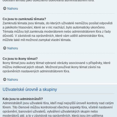
odeslání tématu jako důležitého udělována administrátorem fóra.
Nahoru
Co jsou to zamknutá témata?
Zamknutá témata jsou témata, do kterých uživatelé nemůžou posílat odpovědi
a jakékoliv hlasování, které se v nic nachází, bylo automaticky ukončeno.
Témata můžou být zamknuta moderátorem nebo administrátorem fóra z řady
důvodů. V závislosti na oprávněních, které vám udělil administrátor fóra,
můžete také mít možnost zamykat vlastní témata.
Nahoru
Co jsou to ikony témat?
Ikony témat jsou autory témat vybrané obrázky asociované s příspěvky, které
můžou indikovat jejich obsah. Možnost používat ikony témat závisí na
oprávněních nastavených administrátorem fóra.
Nahoru
Uživatelské úrovně a skupiny
Kdo jsou to administrátoři?
Administrátoři jsou uživatelé fóra, kteří mají nejvyšší úroveň kontroly nad celým
fórem. Tito členové můžou kontrolovat všechny aspekty fóra, včetně nastavení
oprávnění, banování uživatelů, vytváření uživatelských skupin nebo
moderátorů atd. a to v závislosti na oprávněních, která jsou jim udělena