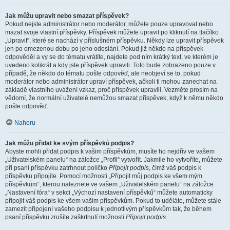
Jak můžu upravit nebo smazat příspěvek?
Pokud nejste administrátor nebo moderátor, můžete pouze upravovat nebo
mazat svoje vlastní příspěvky. Příspěvek můžete upravit po kliknutí na tlačítko
„Upravit“, které se nachází v příslušném příspěvku. Někdy lze upravit příspěvek
jen po omezenou dobu po jeho odeslání. Pokud již někdo na příspěvek
odpověděl a vy se do tématu vrátíte, najdete pod ním krátký text, ve kterém je
uvedeno kolikrát a kdy jste příspěvek upravili. Toto bude zobrazeno pouze v
případě, že někdo do tématu pošle odpověď, ale neobjeví se to, pokud
moderátor nebo administrátor upraví příspěvek, ačkoli ti mohou zanechat na
základě vlastního uvážení vzkaz, proč příspěvek upravili. Vezměte prosím na
vědomí, že normální uživatelé nemůžou smazat příspěvek, když k němu někdo
pošle odpověď.
Nahoru
Jak můžu přidat ke svým příspěvků podpis?
Abyste mohli přidat podpis k vašim příspěvkům, musíte ho nejdřív ve vašem
„Uživatelském panelu“ na záložce „Profil“ vytvořit. Jakmile ho vytvoříte, můžete
při psaní příspěvku zatrhnout políčko
Připojit podpis
, čímž váš podpis k
příspěvku připojíte. Pomocí možnosti „Připojit můj podpis ke všem mým
příspěvkům“, kterou naleznete ve vašem „Uživatelském panelu“ na záložce
„Nastavení fóra“ v sekci „Výchozí nastavení příspěvků“ můžete automaticky
připojit váš podpis ke všem vašim příspěvkům. Pokud to uděláte, můžete stále
zamezit připojení vašeho podpisu k jednotlivým příspěvkům tak, že během
psaní příspěvku zrušíte zaškrtnutí možnosti
Připojit podpis
.