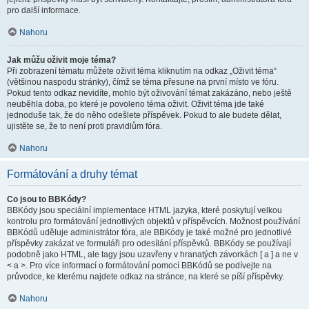
pro další informace.
Nahoru
Jak můžu oživit moje téma?
Při zobrazení tématu můžete oživit téma kliknutím na odkaz „Oživit téma“
(většinou naspodu stránky), čímž se téma přesune na první místo ve fóru.
Pokud tento odkaz nevidíte, mohlo být oživování témat zakázáno, nebo ještě
neuběhla doba, po které je povoleno téma oživit. Oživit téma jde také
jednoduše tak, že do něho odešlete příspěvek. Pokud to ale budete dělat,
ujistěte se, že to není proti pravidlům fóra.
Nahoru
Formátování a druhy témat
Co jsou to BBKódy?
BBKódy jsou speciální implementace HTML jazyka, které poskytují velkou
kontrolu pro formátování jednotlivých objektů v příspěvcích. Možnost používání
BBKódů uděluje administrátor fóra, ale BBKódy je také možné pro jednotlivé
příspěvky zakázat ve formuláři pro odesílání příspěvků. BBKódy se používají
podobně jako HTML, ale tagy jsou uzavřeny v hranatých závorkách [ a ] a ne v
< a >. Pro více informací o formátování pomocí BBKódů se podívejte na
průvodce, ke kterému najdete odkaz na stránce, na které se píší příspěvky.
Nahoru