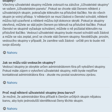
skupiny?
Všechny uživatelské skupiny můžete zobrazit na záložce „Uživatelské skupiny“
ve vašem „Uživatelském panelu“. Pokud se chcete stát členem některé z
uživatelských skupin, pokračujte kliknutím na příslušné tlačítko. Ne do všech
skupin je volný přístup. V některých se musí žádost o členství schválit, některé
můžou být uzavřené a některé můžou být dokonce skryté. Pokud je skupiny
otevřená, můžete se stát jejím členem po kliknutí na příslušné tlačítko. Pokud
členství ve skupině vyžaduje schválení, můžete o ně požádat kliknutím na
příslušné tlačítko. Vedoucí uživatelské skupiny bude muset schválit vaši žádost
a může se vás zeptat, proč se chcete stát členem skupiny. Neobtěžujte, prosím,
vedoucího skupiny v případě, že zamítne vaši žádost - určitě pro to bude mít
svoje důvody.
Nahoru
Jak se můžu stát vedoucím skupiny?
Vedoucí skupiny je obvykle určen administrátorem fóra při vytváření skupiny.
Pokud máte zájem o vytvoření uživatelské skupiny, měli byste nejdříve
kontaktovat administrátora fóra - zkuste mu poslat soukromou zprávu.
Nahoru
Proč mají některé uživatelské skupiny jinou barvu?
Je možné, že administrátor fóra přiřadil k členům určitých skupin nějakou
barvu, aby bylo jednodušší identifikovat členy těchto skupin.
Nahoru