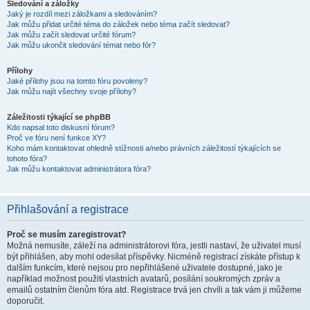
Sledování a záložky
Jaký je rozdíl mezi záložkami a sledováním?
Jak můžu přidat určité téma do záložek nebo téma začít sledovat?
Jak můžu začít sledovat určité fórum?
Jak můžu ukončit sledování témat nebo fór?
Přílohy
Jaké přílohy jsou na tomto fóru povoleny?
Jak můžu najít všechny svoje přílohy?
Záležitosti týkající se phpBB
Kdo napsal toto diskusní fórum?
Proč ve fóru není funkce XY?
Koho mám kontaktovat ohledně stížnosti a/nebo právních záležitostí týkajících se
tohoto fóra?
Jak můžu kontaktovat administrátora fóra?
Přihlašování a registrace
Proč se musím zaregistrovat?
Možná nemusíte, záleží na administrátorovi fóra, jestli nastaví, že uživatel musí
být přihlášen, aby mohl odesílat příspěvky. Nicméně registrací získáte přístup k
dalším funkcím, které nejsou pro nepřihlášené uživatele dostupné, jako je
například možnost použití vlastních avatarů, posílání soukromých zpráv a
emailů ostatním členům fóra atd. Registrace trvá jen chvíli a tak vám ji můžeme
doporučit.