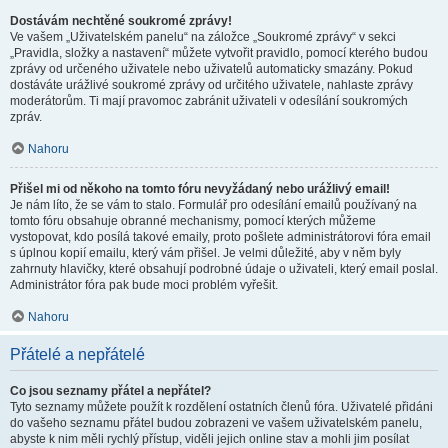
Dostávám nechtěné soukromé zprávy!
Ve vašem „Uživatelském panelu“ na záložce „Soukromé zprávy“ v sekci
„Pravidla, složky a nastavení“ můžete vytvořit pravidlo, pomocí kterého budou
zprávy od určeného uživatele nebo uživatelů automaticky smazány. Pokud
dostáváte urážlivé soukromé zprávy od určitého uživatele, nahlaste zprávy
moderátorům. Ti mají pravomoc zabránit uživateli v odesílání soukromých
zpráv.
Nahoru
Přišel mi od někoho na tomto fóru nevyžádaný nebo urážlivý email!
Je nám líto, že se vám to stalo. Formulář pro odesílání emailů používaný na
tomto fóru obsahuje obranné mechanismy, pomocí kterých můžeme
vystopovat, kdo posílá takové emaily, proto pošlete administrátorovi fóra email
s úplnou kopií emailu, který vám přišel. Je velmi důležité, aby v něm byly
zahrnuty hlavičky, které obsahují podrobné údaje o uživateli, který email poslal.
Administrátor fóra pak bude moci problém vyřešit.
Nahoru
Přátelé a nepřátelé
Co jsou seznamy přátel a nepřátel?
Tyto seznamy můžete použít k rozdělení ostatních členů fóra. Uživatelé přidáni
do vašeho seznamu přátel budou zobrazeni ve vašem uživatelském panelu,
abyste k nim měli rychlý přístup, viděli jejich online stav a mohli jim posílat