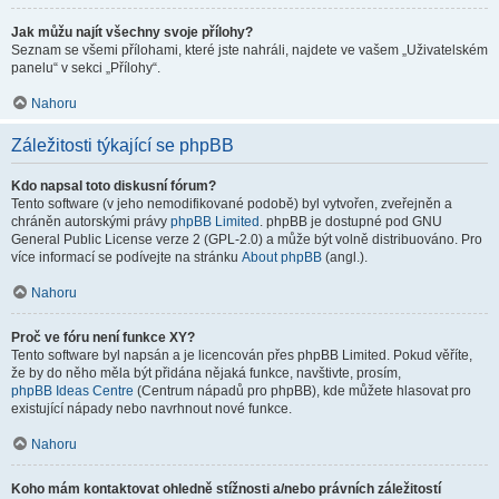
Jak můžu najít všechny svoje přílohy?
Seznam se všemi přílohami, které jste nahráli, najdete ve vašem „Uživatelském
panelu“ v sekci „Přílohy“.
Nahoru
Záležitosti týkající se phpBB
Kdo napsal toto diskusní fórum?
Tento software (v jeho nemodifikované podobě) byl vytvořen, zveřejněn a
chráněn autorskými právy
phpBB Limited
. phpBB je dostupné pod GNU
General Public License verze 2 (GPL-2.0) a může být volně distribuováno. Pro
více informací se podívejte na stránku
About phpBB
(angl.).
Nahoru
Proč ve fóru není funkce XY?
Tento software byl napsán a je licencován přes phpBB Limited. Pokud věříte,
že by do něho měla být přidána nějaká funkce, navštivte, prosím,
phpBB Ideas Centre
(Centrum nápadů pro phpBB), kde můžete hlasovat pro
existující nápady nebo navrhnout nové funkce.
Nahoru
Koho mám kontaktovat ohledně stížnosti a/nebo právních záležitostí