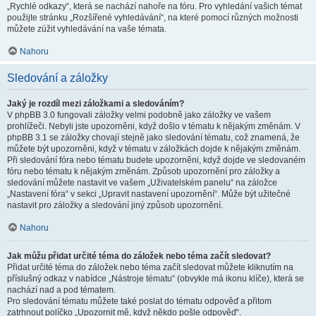
„Rychlé odkazy“, která se nachází nahoře na fóru. Pro vyhledání vašich témat
použijte stránku „Rozšířené vyhledávání“, na které pomocí různých možnosti
můžete zúžit vyhledávání na vaše témata.
Nahoru
Sledování a záložky
Jaký je rozdíl mezi záložkami a sledováním?
V phpBB 3.0 fungovali záložky velmi podobně jako záložky ve vašem
prohlížeči. Nebyli jste upozorněni, když došlo v tématu k nějakým změnám. V
phpBB 3.1 se záložky chovají stejně jako sledování tématu, což znamená, že
můžete být upozorněni, když v tématu v záložkách dojde k nějakým změnám.
Při sledování fóra nebo tématu budete upozorněni, když dojde ve sledovaném
fóru nebo tématu k nějakým změnám. Způsob upozornění pro záložky a
sledování můžete nastavit ve vašem „Uživatelském panelu“ na záložce
„Nastavení fóra“ v sekci „Upravit nastavení upozornění“. Může být užitečné
nastavit pro záložky a sledování jiný způsob upozornění.
Nahoru
Jak můžu přidat určité téma do záložek nebo téma začít sledovat?
Přidat určité téma do záložek nebo téma začít sledovat můžete kliknutím na
příslušný odkaz v nabídce „Nástroje tématu“ (obvykle má ikonu klíče), která se
nachází nad a pod tématem.
Pro sledování tématu můžete také poslat do tématu odpověď a přitom
zatrhnout políčko „Upozornit mě, když někdo pošle odpověď“.