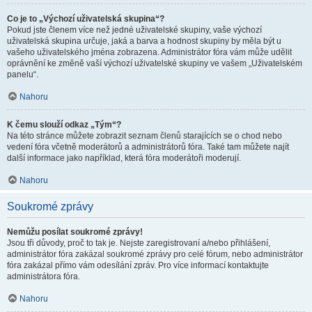
Co je to „Výchozí uživatelská skupina“?
Pokud jste členem více než jedné uživatelské skupiny, vaše výchozí
uživatelská skupina určuje, jaká a barva a hodnost skupiny by měla být u
vašeho uživatelského jména zobrazena. Administrátor fóra vám může udělit
oprávnění ke změně vaší výchozí uživatelské skupiny ve vašem „Uživatelském
panelu“.
Nahoru
K čemu slouží odkaz „Tým“?
Na této stránce můžete zobrazit seznam členů starajících se o chod nebo
vedení fóra včetně moderátorů a administrátorů fóra. Také tam můžete najít
další informace jako například, která fóra moderátoři moderují.
Nahoru
Soukromé zprávy
Nemůžu posílat soukromé zprávy!
Jsou tři důvody, proč to tak je. Nejste zaregistrovaní a/nebo přihlášení,
administrátor fóra zakázal soukromé zprávy pro celé fórum, nebo administrátor
fóra zakázal přímo vám odesílání zpráv. Pro více informací kontaktujte
administrátora fóra.
Nahoru