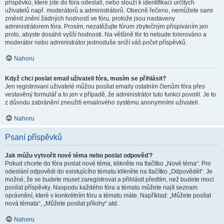
příspěvků, které jste do fóra odeslali, nebo slouží k identifikaci určitých
uživatelů např. moderátorů a administrátorů. Obecně řečeno, nemůžete sami
změnit znění žádných hodností ve fóru, protože jsou nastaveny
administrátorem fóra. Prosím, nezatěžujte fórum zbytečným přispíváním jen
proto, abyste dosáhli vyšší hodnosti. Na většině fór to nebude tolerováno a
moderátor nebo administrátor jednoduše sníží váš počet příspěvků.
Nahoru
Když chci poslat email uživateli fóra, musím se přihlásit?
Jen registrovaní uživatelé můžou posílat emaily ostatním členům fóra přes
vestavěný formulář a to jen v případě, že administrátor tuto funkci povolil. Je to
z důvodu zabránění zneužití emailového systému anonymními uživateli.
Nahoru
Psaní příspěvků
Jak můžu vytvořit nové téma nebo poslat odpověď?
Pokud chcete do fóra poslat nové téma, klikněte na tlačítko „Nové téma“. Pro
odeslání odpovědi do existujícího tématu klikněte na tlačítko „Odpovědět“. Je
možné, že se budete muset zaregistrovat a přihlásit předtím, než budete moci
posílat příspěvky. Naspodu každého fóra a tématu můžete najít seznam
oprávnění, které v konkrétním fóru a tématu máte. Například: „Můžete posílat
nová témata“, „Můžete posílat přílohy“ atd.
Nahoru