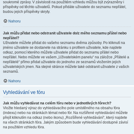
soukromé zprávy. V závislosti na použitém vzhledu můžou být zvýrazněny i
příspěvky od těchto uživatelů. Pokud přidáte uživatele do seznamu nepřátel,
budou jejich příspěvky skryty.
Nahoru
Jak můžu přidat nebo odstranit uživatele do/z mého seznamu přátel nebo
nepřátel?
Uživatele můžete přidat do vašeho seznamu dvěma způsoby. Po kliknutí na
jméno uživatele se dostanete na stránku s profilem uživatele, kde najdete
odkaz, pomocí kterého můžete uživatele přidat do seznamu přátel nebo
nepřátel. Nebo můžete ve vašem „Uživatelském panelu“ na záložce „Přátelé a
nepřátelé“ přímo přidat uživatele do jednoho ze seznamů vložením jejich
uživatelských jmen. Na stejné stránce můžete také odstranit uživatele z vašich
seznamů.
Nahoru
Vyhledávání ve fóru
Jak můžu vyhledávat na celém fóru nebo v jednotlivých fórech?
Vložte hledaný výraz do vyhledávacího pole umístěného na obsahu fóra
(indexu) nebo na stránkách témat nebo fór. Na rozšířené vyhledávání můžete
přejít kliknutím na odkaz (nebo ikonu) „Rozšířené vyhledávání“, který najdete
na všech stránkách fóra. Jakým způsobem bude vyhledávání dostupné závisí
na použitém vzhledu fóra.