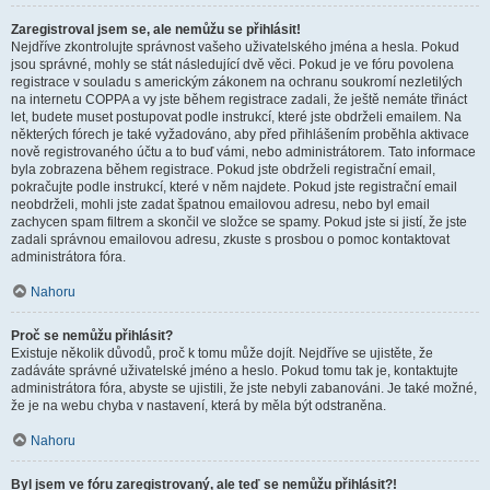
Zaregistroval jsem se, ale nemůžu se přihlásit!
Nejdříve zkontrolujte správnost vašeho uživatelského jména a hesla. Pokud
jsou správné, mohly se stát následující dvě věci. Pokud je ve fóru povolena
registrace v souladu s americkým zákonem na ochranu soukromí nezletilých
na internetu COPPA a vy jste během registrace zadali, že ještě nemáte třináct
let, budete muset postupovat podle instrukcí, které jste obdrželi emailem. Na
některých fórech je také vyžadováno, aby před přihlášením proběhla aktivace
nově registrovaného účtu a to buď vámi, nebo administrátorem. Tato informace
byla zobrazena během registrace. Pokud jste obdrželi registrační email,
pokračujte podle instrukcí, které v něm najdete. Pokud jste registrační email
neobdrželi, mohli jste zadat špatnou emailovou adresu, nebo byl email
zachycen spam filtrem a skončil ve složce se spamy. Pokud jste si jistí, že jste
zadali správnou emailovou adresu, zkuste s prosbou o pomoc kontaktovat
administrátora fóra.
Nahoru
Proč se nemůžu přihlásit?
Existuje několik důvodů, proč k tomu může dojít. Nejdříve se ujistěte, že
zadáváte správné uživatelské jméno a heslo. Pokud tomu tak je, kontaktujte
administrátora fóra, abyste se ujistili, že jste nebyli zabanováni. Je také možné,
že je na webu chyba v nastavení, která by měla být odstraněna.
Nahoru
Byl jsem ve fóru zaregistrovaný, ale teď se nemůžu přihlásit?!