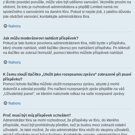
z těchto pravidel porušíte, může vám být uděleno varování. Vezměte prosím na
vědomí, že toto je rozhodnutí administrátora a phpBB Limited nemá nic
společného s varováními na daném fóru. Pokud si nejste jisti, z jakého důvodu
jste obdrželi varování, kontaktujte administrátora fóra.
Nahoru
Jak můžu moderátorovi nahlásit příspěvek?
Pokud je tato funkce povolena administrátorem fóra, měli byste v příspěvku,
který chcete nahlásit, vidět tlačítko (ikonu) pro nahlášení příspěvku. Po kliknutí
na tlačítko se zobrazí formulář, pomocí kterého můžete příspěvek nahlásit.
Nahoru
K čemu slouží tlačítko „Uložit jako rozepsanou zprávu“ zobrazené při psaní
příspěvku?
Pomocí tohoto tlačítka můžete uložit rozepsanou zprávu, abyste ji mohli
dokončit a odeslat později. Pro načtení rozepsaných zpráv přejděte na váš
„Uživatelský panel“, ve kterém naleznete odkaz na vaše rozepsané zprávy.
Nahoru
Proč musí být můj příspěvek schválen?
Administrátor fóra se mohl rozhodnout, že příspěvky ve fóru, do kterého
přispíváte, musí být prohlédnuty předtím, než je budou moci zobrazit ostatní
uživatelé. Je také možné, že vás administrátor fóra vložil do skupiny uživatelů,
jejichž příspěvky musí být schváleny. Kontaktujte, prosím, administrátora fóra