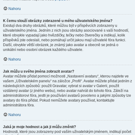
Nahoru
K čemu slouží obrázky zobrazené u mého uživatelského jména?
Existují dva druhy obrázků, které můžou být v příspěvcích zobrazeny u
uživatelského jména. Jedním z nich jsou obrázky asociované s vaší hodností,
které obvykle vypadají jako hvězdičky, tečky nebo čtverečky a indikují, kolik
příspěvků jste odeslali, nebo pomáhají určit jakou mají uživatelé fóra funkci.
Další, obvykle větší obrázek, je známý jako avatar a obecně se jedná o
unikátní nebo osobní obrázek každého uživatele.
Nahoru
Jak můžu u svého jména zobrazit avatar?
Avatar můžete přidat pomocí možnosti „Nastavení avataru“, kterou najdete ve
vašem „Uživatelském panelu“ na záložce „Profil“. Avatar můžete přidat jedním z
následujících způsobů: použít Gravatar, vybrat si avatar v Galerii, použít
vzdálený avatar (z jiného webu), nebo avatar nahrát do tohoto fóra. Záleží na
administrátorovi fóra, jestli je používání avatarů povoleno a jakými způsoby lze
avatary do fóra přidat. Pokud nemůžete avatary používat, kontaktujte
administrátora fóra.
Nahoru
Jaká je moje hodnost a jak ji můžu změnit?
Hodnosti, které jsou zobrazeny pod vaším uživatelským jménem, indikují počet