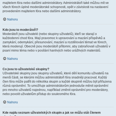
majitelem fóra nebo dalšími administrátory. Administrátoři také můžou mít ve
všech fórech úplné moderátorské schopnosti, opět v závislosti na nastavení
provedeném majitelem fóra nebo dalšími administrátory.
Nahoru
Kdo jsou to moderátoři?
Moderátoři jsou uživatelé (nebo skupiny uživatelů), kteří se starají o
každodenní chod fóra. Mají pravomoc k upravování a mazání příspěvků a
zamykání, odemykání, přesunování, mazání a rozdělování témat ve fórech,
která moderují. Obecně jsou moderátoři přítomni, aby zabraňovali uživatelů v
psaní mimo téma nebo v posílání hanlivých nebo urážlivých materiálů.
Nahoru
Co jsou to uživatelské skupiny?
Uživatelské skupiny jsou skupiny uživatelů, které dělí komunitu uživatelů na
menší části, se kterými můžou administrátoři fóra snadněji pracovat. Každý
člen fóra může patřit do několika skupin a každé skupině můžou být přiřazena
různá oprávnění. To umožňuje administrátorům jednoduše měnit oprávnění
pro mnoho uživatelů najednou, například změnit oprávnění pro moderátory,
nebo povolit uživatelům přístup do soukromého fóra.
Nahoru
Kde najdu seznam uživatelských skupin a jak se můžu stát členem