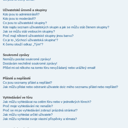
Uživatelské úrovně a skupiny
Kdo jsou to administrátoři?
Kdo jsou to moderátoři?
Co jsou to uživatelské skupiny?
Kde najdu seznam uživatelských skupin a jak se můžu stát členem skupiny?
Jak se můžu stát vedoucím skupiny?
Proč mají některé uživatelské skupiny jinou barvu?
Co je to „Výchozí uživatelská skupina“?
K čemu slouží odkaz „Tým“?
Soukromé zprávy
Nemůžu posílat soukromé zprávy!
Dostávám nechtěné soukromé zprávy!
Přišel mi od někoho na tomto fóru nevyžádaný nebo urážlivý email!
Přátelé a nepřátelé
Co jsou seznamy přátel a nepřátel?
Jak můžu přidat nebo odstranit uživatele do/z mého seznamu přátel nebo nepřátel?
Vyhledávání ve fóru
Jak můžu vyhledávat na celém fóru nebo v jednotlivých fórech?
Proč moje vyhledávání nic nenašlo?
Proč se mi po vyhledávání zobrazí prázdná stránka!?
Jak můžu vyhledat určité uživatele?
Jak můžu vyhledat svoje vlastní příspěvky a témata?