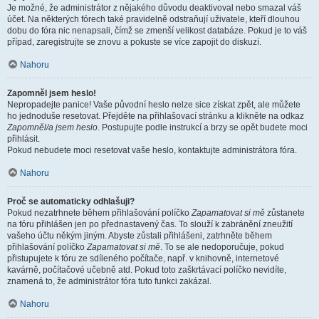
Je možné, že administrátor z nějakého důvodu deaktivoval nebo smazal váš
účet. Na některých fórech také pravidelně odstraňují uživatele, kteří dlouhou
dobu do fóra nic nenapsali, čímž se zmenší velikost databáze. Pokud je to váš
případ, zaregistrujte se znovu a pokuste se více zapojit do diskuzí.
Nahoru
Zapomněl jsem heslo!
Nepropadejte panice! Vaše původní heslo nelze sice získat zpět, ale můžete
ho jednoduše resetovat. Přejděte na přihlašovací stránku a klikněte na odkaz
Zapomněl/a jsem heslo
. Postupujte podle instrukcí a brzy se opět budete moci
přihlásit.
Pokud nebudete moci resetovat vaše heslo, kontaktujte administrátora fóra.
Nahoru
Proč se automaticky odhlašuji?
Pokud nezatrhnete během přihlašování políčko
Zapamatovat si mě
zůstanete
na fóru přihlášen jen po přednastavený čas. To slouží k zabránění zneužití
vašeho účtu někým jiným. Abyste zůstali přihlášeni, zatrhněte během
přihlašování políčko
Zapamatovat si mě
. To se ale nedoporučuje, pokud
přistupujete k fóru ze sdíleného počítače, např. v knihovně, internetové
kavárně, počítačové učebně atd. Pokud toto zaškrtávací políčko nevidíte,
znamená to, že administrátor fóra tuto funkci zakázal.
Nahoru