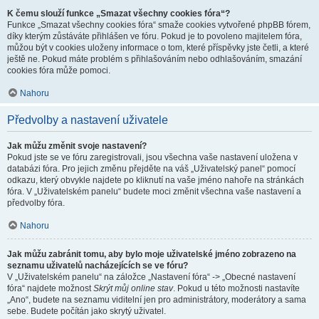
K čemu slouží funkce „Smazat všechny cookies fóra“?
Funkce „Smazat všechny cookies fóra“ smaže cookies vytvořené phpBB fórem,
díky kterým zůstáváte přihlášen ve fóru. Pokud je to povoleno majitelem fóra,
můžou být v cookies uloženy informace o tom, které příspěvky jste četli, a které
ještě ne. Pokud máte problém s přihlašováním nebo odhlašováním, smazání
cookies fóra může pomoci.
Nahoru
Předvolby a nastavení uživatele
Jak můžu změnit svoje nastavení?
Pokud jste se ve fóru zaregistrovali, jsou všechna vaše nastavení uložena v
databázi fóra. Pro jejich změnu přejděte na váš „Uživatelský panel“ pomocí
odkazu, který obvykle najdete po kliknutí na vaše jméno nahoře na stránkách
fóra. V „Uživatelském panelu“ budete moci změnit všechna vaše nastavení a
předvolby fóra.
Nahoru
Jak můžu zabránit tomu, aby bylo moje uživatelské jméno zobrazeno na
seznamu uživatelů nacházejících se ve fóru?
V „Uživatelském panelu“ na záložce „Nastavení fóra“ -> „Obecné nastavení
fóra“ najdete možnost
Skrýt můj online stav
. Pokud u této možnosti nastavíte
„Ano“, budete na seznamu viditelní jen pro administrátory, moderátory a sama
sebe. Budete počítán jako skrytý uživatel.