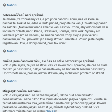
Nahoru
Zobrazení časů není správné!
Je možné, že zobrazený čas je pro jinou časovou zónu, než ve které se
nacházíte. Pokud se jedná o tento případ, přejděte na váš „Uživatelský panel“
na záložku „Nastavení fóra“ a změňte vaši časovou zónu, aby odpovídala vaší
konkrétní oblasti, např. Praha, Bratislava, Londýn, New York, Sydney atd.
Vezměte prosím na vědomí, že změnu časové zóny, stejně jako většinu
nastavení, můžou provádět jen zaregistrovaní uživatelé. Pokud ještě nejste
registrováni, toto je dobrý důvod, proč tak učinit.
Nahoru
Změnil jsem časovou zónu, ale čas se stále nezobrazuje správně!
Pokud jste si jisti, že jste nastavili vaši časovou zónu správně, ale čas se stále
zobrazuje nesprávně, pak je čas nastavený na hodinách serveru nesprávný.
Upozorněte na to, prosím, administrátora, aby mohl tento problém odstranit.
Nahoru
Můj jazyk není na seznamu!
Pokud váš jazyk není na seznamu jazyků, tak ho buď administrátor
nenainstaloval, nebo nikdo toto fórum do vašeho jazyka nepřeložil. Zkuste se
zeptat administrátora fóra, jestli může nainstalovat požadovaný jazyk. Pokud
překlad do vašeho jazyku neexistuje, můžete vytvořit nový překlad. Více
informací můžete najít na webu
phpBB
®.