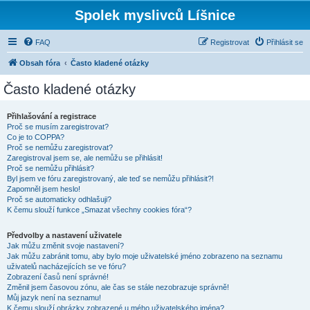
Spolek myslivců Líšnice
FAQ
Registrovat
Přihlásit se
Obsah fóra
Často kladené otázky
Často kladené otázky
Přihlašování a registrace
Proč se musím zaregistrovat?
Co je to COPPA?
Proč se nemůžu zaregistrovat?
Zaregistroval jsem se, ale nemůžu se přihlásit!
Proč se nemůžu přihlásit?
Byl jsem ve fóru zaregistrovaný, ale teď se nemůžu přihlásit?!
Zapomněl jsem heslo!
Proč se automaticky odhlašuji?
K čemu slouží funkce „Smazat všechny cookies fóra“?
Předvolby a nastavení uživatele
Jak můžu změnit svoje nastavení?
Jak můžu zabránit tomu, aby bylo moje uživatelské jméno zobrazeno na seznamu
uživatelů nacházejících se ve fóru?
Zobrazení časů není správné!
Změnil jsem časovou zónu, ale čas se stále nezobrazuje správně!
Můj jazyk není na seznamu!
K čemu slouží obrázky zobrazené u mého uživatelského jména?