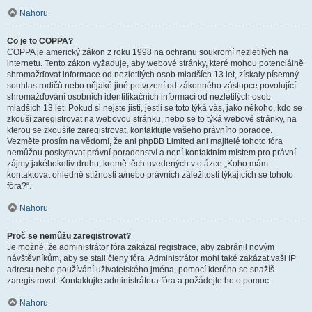
Nahoru
Co je to COPPA?
COPPA je americký zákon z roku 1998 na ochranu soukromí nezletilých na
internetu. Tento zákon vyžaduje, aby webové stránky, které mohou potenciálně
shromažďovat informace od nezletilých osob mladších 13 let, získaly písemný
souhlas rodičů nebo nějaké jiné potvrzení od zákonného zástupce povolující
shromažďování osobních identifikačních informací od nezletilých osob
mladších 13 let. Pokud si nejste jisti, jestli se toto týká vás, jako někoho, kdo se
zkouší zaregistrovat na webovou stránku, nebo se to týká webové stránky, na
kterou se zkoušíte zaregistrovat, kontaktujte vašeho právního poradce.
Vezměte prosím na vědomí, že ani phpBB Limited ani majitelé tohoto fóra
nemůžou poskytovat právní poradenství a není kontaktním místem pro právní
zájmy jakéhokoliv druhu, kromě těch uvedených v otázce „Koho mám
kontaktovat ohledně stížnosti a/nebo právních záležitostí týkajících se tohoto
fóra?“.
Nahoru
Proč se nemůžu zaregistrovat?
Je možné, že administrátor fóra zakázal registrace, aby zabránil novým
návštěvníkům, aby se stali členy fóra. Administrátor mohl také zakázat vaši IP
adresu nebo používání uživatelského jména, pomocí kterého se snažíš
zaregistrovat. Kontaktujte administrátora fóra a požádejte ho o pomoc.
Nahoru