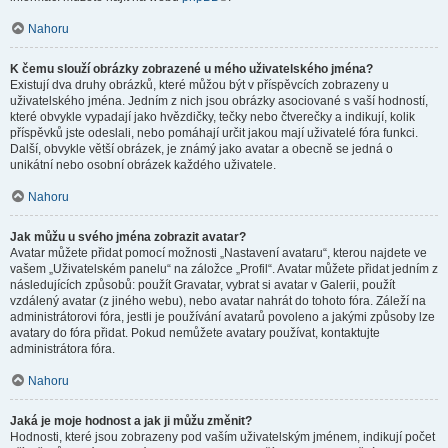
Nahoru
K čemu slouží obrázky zobrazené u mého uživatelského jména?
Existují dva druhy obrázků, které můžou být v příspěvcích zobrazeny u
uživatelského jména. Jedním z nich jsou obrázky asociované s vaší hodností,
které obvykle vypadají jako hvězdičky, tečky nebo čtverečky a indikují, kolik
příspěvků jste odeslali, nebo pomáhají určit jakou mají uživatelé fóra funkci.
Další, obvykle větší obrázek, je známý jako avatar a obecně se jedná o
unikátní nebo osobní obrázek každého uživatele.
Nahoru
Jak můžu u svého jména zobrazit avatar?
Avatar můžete přidat pomocí možnosti „Nastavení avataru“, kterou najdete ve
vašem „Uživatelském panelu“ na záložce „Profil“. Avatar můžete přidat jedním z
následujících způsobů: použít Gravatar, vybrat si avatar v Galerii, použít
vzdálený avatar (z jiného webu), nebo avatar nahrát do tohoto fóra. Záleží na
administrátorovi fóra, jestli je používání avatarů povoleno a jakými způsoby lze
avatary do fóra přidat. Pokud nemůžete avatary používat, kontaktujte
administrátora fóra.
Nahoru
Jaká je moje hodnost a jak ji můžu změnit?
Hodnosti, které jsou zobrazeny pod vaším uživatelským jménem, indikují počet