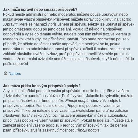
Jak můžu upravit nebo smazat příspěvek?
Pokud nejste administrátor nebo moderátor, můžete pouze upravovat nebo
mazat svoje vlastní příspěvky. Příspěvek můžete upravit po kliknutí na tlačítko
„Upravit“, které se nachází v příslušném příspěvku. Někdy lze upravit příspěvek
jen po omezenou dobu po jeho odeslání. Pokud již někdo na příspěvek
odpověděl a vy se do tématu vrátíte, najdete pod ním krátký text, ve kterém je
uvedeno kolikrát a kdy jste příspěvek upravili. Toto bude zobrazeno pouze v
případě, že někdo do tématu pošle odpověď, ale neobjeví se to, pokud
moderátor nebo administrátor upraví příspěvek, ačkoli ti mohou zanechat na
základě vlastního uvážení vzkaz, proč příspěvek upravili. Vezměte prosím na
vědomí, že normální uživatelé nemůžou smazat příspěvek, když k němu někdo
pošle odpověď.
Nahoru
Jak můžu přidat ke svým příspěvků podpis?
Abyste mohli přidat podpis k vašim příspěvkům, musíte ho nejdřív ve vašem
„Uživatelském panelu“ na záložce „Profil“ vytvořit. Jakmile ho vytvoříte, můžete
při psaní příspěvku zatrhnout políčko
Připojit podpis
, čímž váš podpis k
příspěvku připojíte. Pomocí možnosti „Připojit můj podpis ke všem mým
příspěvkům“, kterou naleznete ve vašem „Uživatelském panelu“ na záložce
„Nastavení fóra“ v sekci „Výchozí nastavení příspěvků“ můžete automaticky
připojit váš podpis ke všem vašim příspěvkům. Pokud to uděláte, můžete stále
zamezit připojení vašeho podpisu k jednotlivým příspěvkům tak, že během
psaní příspěvku zrušíte zaškrtnutí možnosti
Připojit podpis
.