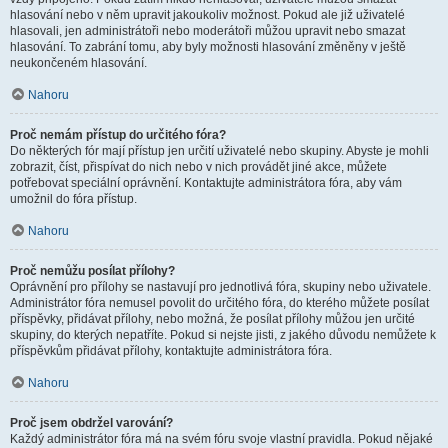
hlasování nebo v něm upravit jakoukoliv možnost. Pokud ale již uživatelé
hlasovali, jen administrátoři nebo moderátoři můžou upravit nebo smazat
hlasování. To zabrání tomu, aby byly možnosti hlasování změněny v ještě
neukončeném hlasování.
Nahoru
Proč nemám přístup do určitého fóra?
Do některých fór mají přístup jen určití uživatelé nebo skupiny. Abyste je mohli
zobrazit, číst, přispívat do nich nebo v nich provádět jiné akce, můžete
potřebovat speciální oprávnění. Kontaktujte administrátora fóra, aby vám
umožnil do fóra přístup.
Nahoru
Proč nemůžu posílat přílohy?
Oprávnění pro přílohy se nastavují pro jednotlivá fóra, skupiny nebo uživatele.
Administrátor fóra nemusel povolit do určitého fóra, do kterého můžete posílat
příspěvky, přidávat přílohy, nebo možná, že posílat přílohy můžou jen určité
skupiny, do kterých nepatříte. Pokud si nejste jisti, z jakého důvodu nemůžete k
příspěvkům přidávat přílohy, kontaktujte administrátora fóra.
Nahoru
Proč jsem obdržel varování?
Každý administrátor fóra má na svém fóru svoje vlastní pravidla. Pokud nějaké