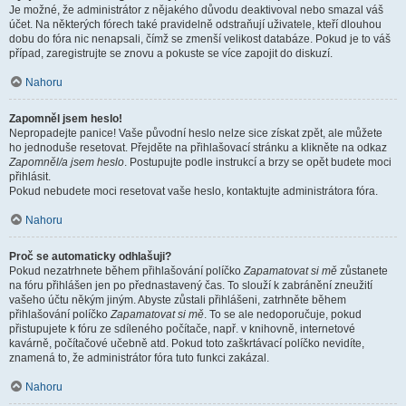
Je možné, že administrátor z nějakého důvodu deaktivoval nebo smazal váš
účet. Na některých fórech také pravidelně odstraňují uživatele, kteří dlouhou
dobu do fóra nic nenapsali, čímž se zmenší velikost databáze. Pokud je to váš
případ, zaregistrujte se znovu a pokuste se více zapojit do diskuzí.
Nahoru
Zapomněl jsem heslo!
Nepropadejte panice! Vaše původní heslo nelze sice získat zpět, ale můžete
ho jednoduše resetovat. Přejděte na přihlašovací stránku a klikněte na odkaz
Zapomněl/a jsem heslo
. Postupujte podle instrukcí a brzy se opět budete moci
přihlásit.
Pokud nebudete moci resetovat vaše heslo, kontaktujte administrátora fóra.
Nahoru
Proč se automaticky odhlašuji?
Pokud nezatrhnete během přihlašování políčko
Zapamatovat si mě
zůstanete
na fóru přihlášen jen po přednastavený čas. To slouží k zabránění zneužití
vašeho účtu někým jiným. Abyste zůstali přihlášeni, zatrhněte během
přihlašování políčko
Zapamatovat si mě
. To se ale nedoporučuje, pokud
přistupujete k fóru ze sdíleného počítače, např. v knihovně, internetové
kavárně, počítačové učebně atd. Pokud toto zaškrtávací políčko nevidíte,
znamená to, že administrátor fóra tuto funkci zakázal.
Nahoru