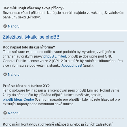
Jak můžu najít všechny svoje přílohy?
Seznam se všemi přílohami, které jste nahráli, najdete ve vašem „Uživatelském
panelu“ v sekci „Přílohy“.
Nahoru
Záležitosti týkající se phpBB
Kdo napsal toto diskusní fórum?
Tento software (v jeho nemodifikované podobě) byl vytvořen, zveřejněn a
chráněn autorskými právy
phpBB Limited
. phpBB je dostupné pod GNU
General Public License verze 2 (GPL-2.0) a může být volně distribuováno. Pro
více informací se podívejte na stránku
About phpBB
(angl.).
Nahoru
Proč ve fóru není funkce XY?
Tento software byl napsán a je licencován přes phpBB Limited. Pokud věříte,
že by do něho měla být přidána nějaká funkce, navštivte, prosím,
phpBB Ideas Centre
(Centrum nápadů pro phpBB), kde můžete hlasovat pro
existující nápady nebo navrhnout nové funkce.
Nahoru
Koho mám kontaktovat ohledně stížnosti a/nebo právních záležitostí