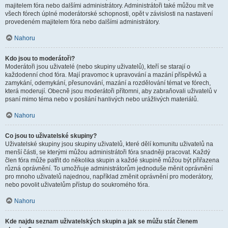
majitelem fóra nebo dalšími administrátory. Administrátoři také můžou mít ve
všech fórech úplné moderátorské schopnosti, opět v závislosti na nastavení
provedeném majitelem fóra nebo dalšími administrátory.
Nahoru
Kdo jsou to moderátoři?
Moderátoři jsou uživatelé (nebo skupiny uživatelů), kteří se starají o
každodenní chod fóra. Mají pravomoc k upravování a mazání příspěvků a
zamykání, odemykání, přesunování, mazání a rozdělování témat ve fórech,
která moderují. Obecně jsou moderátoři přítomni, aby zabraňovali uživatelů v
psaní mimo téma nebo v posílání hanlivých nebo urážlivých materiálů.
Nahoru
Co jsou to uživatelské skupiny?
Uživatelské skupiny jsou skupiny uživatelů, které dělí komunitu uživatelů na
menší části, se kterými můžou administrátoři fóra snadněji pracovat. Každý
člen fóra může patřit do několika skupin a každé skupině můžou být přiřazena
různá oprávnění. To umožňuje administrátorům jednoduše měnit oprávnění
pro mnoho uživatelů najednou, například změnit oprávnění pro moderátory,
nebo povolit uživatelům přístup do soukromého fóra.
Nahoru
Kde najdu seznam uživatelských skupin a jak se můžu stát členem