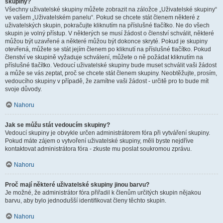
skupiny?
Všechny uživatelské skupiny můžete zobrazit na záložce „Uživatelské skupiny“
ve vašem „Uživatelském panelu“. Pokud se chcete stát členem některé z
uživatelských skupin, pokračujte kliknutím na příslušné tlačítko. Ne do všech
skupin je volný přístup. V některých se musí žádost o členství schválit, některé
můžou být uzavřené a některé můžou být dokonce skryté. Pokud je skupiny
otevřená, můžete se stát jejím členem po kliknutí na příslušné tlačítko. Pokud
členství ve skupině vyžaduje schválení, můžete o ně požádat kliknutím na
příslušné tlačítko. Vedoucí uživatelské skupiny bude muset schválit vaši žádost
a může se vás zeptat, proč se chcete stát členem skupiny. Neobtěžujte, prosím,
vedoucího skupiny v případě, že zamítne vaši žádost - určitě pro to bude mít
svoje důvody.
Nahoru
Jak se můžu stát vedoucím skupiny?
Vedoucí skupiny je obvykle určen administrátorem fóra při vytváření skupiny.
Pokud máte zájem o vytvoření uživatelské skupiny, měli byste nejdříve
kontaktovat administrátora fóra - zkuste mu poslat soukromou zprávu.
Nahoru
Proč mají některé uživatelské skupiny jinou barvu?
Je možné, že administrátor fóra přiřadil k členům určitých skupin nějakou
barvu, aby bylo jednodušší identifikovat členy těchto skupin.
Nahoru