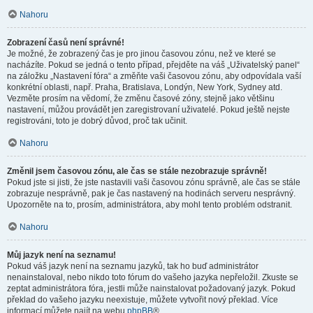
Nahoru
Zobrazení časů není správné!
Je možné, že zobrazený čas je pro jinou časovou zónu, než ve které se
nacházíte. Pokud se jedná o tento případ, přejděte na váš „Uživatelský panel“
na záložku „Nastavení fóra“ a změňte vaši časovou zónu, aby odpovídala vaší
konkrétní oblasti, např. Praha, Bratislava, Londýn, New York, Sydney atd.
Vezměte prosím na vědomí, že změnu časové zóny, stejně jako většinu
nastavení, můžou provádět jen zaregistrovaní uživatelé. Pokud ještě nejste
registrováni, toto je dobrý důvod, proč tak učinit.
Nahoru
Změnil jsem časovou zónu, ale čas se stále nezobrazuje správně!
Pokud jste si jisti, že jste nastavili vaši časovou zónu správně, ale čas se stále
zobrazuje nesprávně, pak je čas nastavený na hodinách serveru nesprávný.
Upozorněte na to, prosím, administrátora, aby mohl tento problém odstranit.
Nahoru
Můj jazyk není na seznamu!
Pokud váš jazyk není na seznamu jazyků, tak ho buď administrátor
nenainstaloval, nebo nikdo toto fórum do vašeho jazyka nepřeložil. Zkuste se
zeptat administrátora fóra, jestli může nainstalovat požadovaný jazyk. Pokud
překlad do vašeho jazyku neexistuje, můžete vytvořit nový překlad. Více
informací můžete najít na webu
phpBB
®.