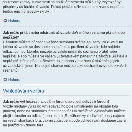
soukromé zprávy. V závislosti na použitém vzhledu můžou být zvýrazněny i
příspěvky od těchto uživatelů. Pokud přidáte uživatele do seznamu nepřátel,
budou jejich příspěvky skryty.
Nahoru
Jak můžu přidat nebo odstranit uživatele do/z mého seznamu přátel nebo
nepřátel?
Uživatele můžete přidat do vašeho seznamu dvěma způsoby. Po kliknutí na
jméno uživatele se dostanete na stránku s profilem uživatele, kde najdete
odkaz, pomocí kterého můžete uživatele přidat do seznamu přátel nebo
nepřátel. Nebo můžete ve vašem „Uživatelském panelu“ na záložce „Přátelé a
nepřátelé“ přímo přidat uživatele do jednoho ze seznamů vložením jejich
uživatelských jmen. Na stejné stránce můžete také odstranit uživatele z vašich
seznamů.
Nahoru
Vyhledávání ve fóru
Jak můžu vyhledávat na celém fóru nebo v jednotlivých fórech?
Vložte hledaný výraz do vyhledávacího pole umístěného na obsahu fóra
(indexu) nebo na stránkách témat nebo fór. Na rozšířené vyhledávání můžete
přejít kliknutím na odkaz (nebo ikonu) „Rozšířené vyhledávání“, který najdete
na všech stránkách fóra. Jakým způsobem bude vyhledávání dostupné závisí
na použitém vzhledu fóra.