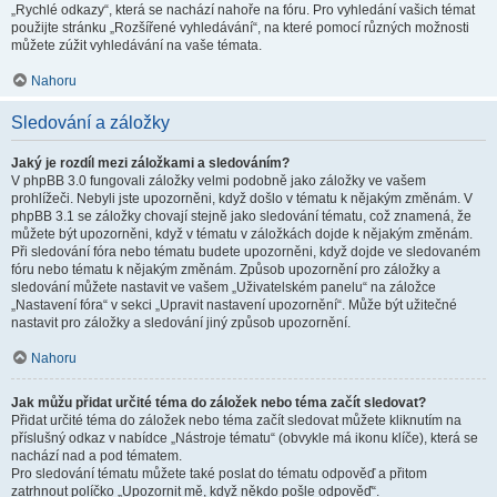
„Rychlé odkazy“, která se nachází nahoře na fóru. Pro vyhledání vašich témat
použijte stránku „Rozšířené vyhledávání“, na které pomocí různých možnosti
můžete zúžit vyhledávání na vaše témata.
Nahoru
Sledování a záložky
Jaký je rozdíl mezi záložkami a sledováním?
V phpBB 3.0 fungovali záložky velmi podobně jako záložky ve vašem
prohlížeči. Nebyli jste upozorněni, když došlo v tématu k nějakým změnám. V
phpBB 3.1 se záložky chovají stejně jako sledování tématu, což znamená, že
můžete být upozorněni, když v tématu v záložkách dojde k nějakým změnám.
Při sledování fóra nebo tématu budete upozorněni, když dojde ve sledovaném
fóru nebo tématu k nějakým změnám. Způsob upozornění pro záložky a
sledování můžete nastavit ve vašem „Uživatelském panelu“ na záložce
„Nastavení fóra“ v sekci „Upravit nastavení upozornění“. Může být užitečné
nastavit pro záložky a sledování jiný způsob upozornění.
Nahoru
Jak můžu přidat určité téma do záložek nebo téma začít sledovat?
Přidat určité téma do záložek nebo téma začít sledovat můžete kliknutím na
příslušný odkaz v nabídce „Nástroje tématu“ (obvykle má ikonu klíče), která se
nachází nad a pod tématem.
Pro sledování tématu můžete také poslat do tématu odpověď a přitom
zatrhnout políčko „Upozornit mě, když někdo pošle odpověď“.