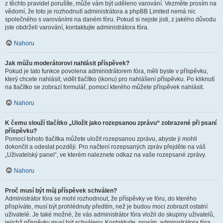
z těchto pravidel porušíte, může vám být uděleno varování. Vezměte prosím na
vědomí, že toto je rozhodnutí administrátora a phpBB Limited nemá nic
společného s varováními na daném fóru. Pokud si nejste jisti, z jakého důvodu
jste obdrželi varování, kontaktujte administrátora fóra.
Nahoru
Jak můžu moderátorovi nahlásit příspěvek?
Pokud je tato funkce povolena administrátorem fóra, měli byste v příspěvku,
který chcete nahlásit, vidět tlačítko (ikonu) pro nahlášení příspěvku. Po kliknutí
na tlačítko se zobrazí formulář, pomocí kterého můžete příspěvek nahlásit.
Nahoru
K čemu slouží tlačítko „Uložit jako rozepsanou zprávu“ zobrazené při psaní
příspěvku?
Pomocí tohoto tlačítka můžete uložit rozepsanou zprávu, abyste ji mohli
dokončit a odeslat později. Pro načtení rozepsaných zpráv přejděte na váš
„Uživatelský panel“, ve kterém naleznete odkaz na vaše rozepsané zprávy.
Nahoru
Proč musí být můj příspěvek schválen?
Administrátor fóra se mohl rozhodnout, že příspěvky ve fóru, do kterého
přispíváte, musí být prohlédnuty předtím, než je budou moci zobrazit ostatní
uživatelé. Je také možné, že vás administrátor fóra vložil do skupiny uživatelů,
jejichž příspěvky musí být schváleny. Kontaktujte, prosím, administrátora fóra