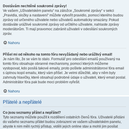
Dostávám nechtěné soukromé zprávy!
Ve vašem „Uživatelském panelu“ na záložce „Soukromé zprávy“ v sekci
„Pravidla, složky a nastavení“ můžete vytvořit pravidlo, pomocí kterého budou
zprávy od určeného uživatele nebo uživatelů automaticky smazány. Pokud
dostáváte urážlivé soukromé zprávy od určitého uživatele, nahlaste zprávy
moderátorům. Ti mají pravomoc zabránit uživateli v odesílání soukromých
zpráv.
Nahoru
Přišel mi od někoho na tomto fóru nevyžádaný nebo urážlivý email!
Je nám líto, že se vám to stalo. Formulář pro odesílání emailů používaný na
tomto fóru obsahuje obranné mechanismy, pomocí kterých můžeme
vystopovat, kdo posílá takové emaily, proto pošlete administrátorovi fóra email
s úplnou kopií emailu, který vám přišel. Je velmi důležité, aby v něm byly
zahrnuty hlavičky, které obsahují podrobné údaje o uživateli, který email poslal.
Administrátor fóra pak bude moci problém vyřešit.
Nahoru
Přátelé a nepřátelé
Co jsou seznamy přátel a nepřátel?
Tyto seznamy můžete použít k rozdělení ostatních členů fóra. Uživatelé přidáni
do vašeho seznamu přátel budou zobrazeni ve vašem uživatelském panelu,
abyste k nim měli rychlý přístup, viděli jejich online stav a mohli jim posílat