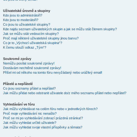
Uživatelské úrovně a skupiny
Kdo jsou to administrátoři?
Kdo jsou to moderátoři?
Co jsou to uživatelské skupiny?
Kde najdu seznam uživatelských skupin a jak se můžu stát členem skupiny?
Jak se můžu stát vedoucím skupiny?
Proč mají některé uživatelské skupiny jinou barvu?
Co je to „Výchozí uživatelská skupina“?
K čemu slouží odkaz „Tým“?
Soukromé zprávy
Nemůžu posílat soukromé zprávy!
Dostávám nechtěné soukromé zprávy!
Přišel mi od někoho na tomto fóru nevyžádaný nebo urážlivý email!
Přátelé a nepřátelé
Co jsou seznamy přátel a nepřátel?
Jak můžu přidat nebo odstranit uživatele do/z mého seznamu přátel nebo nepřátel?
Vyhledávání ve fóru
Jak můžu vyhledávat na celém fóru nebo v jednotlivých fórech?
Proč moje vyhledávání nic nenašlo?
Proč se mi po vyhledávání zobrazí prázdná stránka!?
Jak můžu vyhledat určité uživatele?
Jak můžu vyhledat svoje vlastní příspěvky a témata?