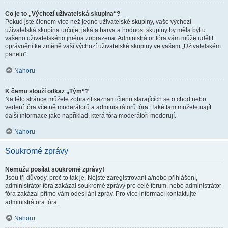
Co je to „Výchozí uživatelská skupina“?
Pokud jste členem více než jedné uživatelské skupiny, vaše výchozí
uživatelská skupina určuje, jaká a barva a hodnost skupiny by měla být u
vašeho uživatelského jména zobrazena. Administrátor fóra vám může udělit
oprávnění ke změně vaší výchozí uživatelské skupiny ve vašem „Uživatelském
panelu“.
Nahoru
K čemu slouží odkaz „Tým“?
Na této stránce můžete zobrazit seznam členů starajících se o chod nebo
vedení fóra včetně moderátorů a administrátorů fóra. Také tam můžete najít
další informace jako například, která fóra moderátoři moderují.
Nahoru
Soukromé zprávy
Nemůžu posílat soukromé zprávy!
Jsou tři důvody, proč to tak je. Nejste zaregistrovaní a/nebo přihlášení,
administrátor fóra zakázal soukromé zprávy pro celé fórum, nebo administrátor
fóra zakázal přímo vám odesílání zpráv. Pro více informací kontaktujte
administrátora fóra.
Nahoru