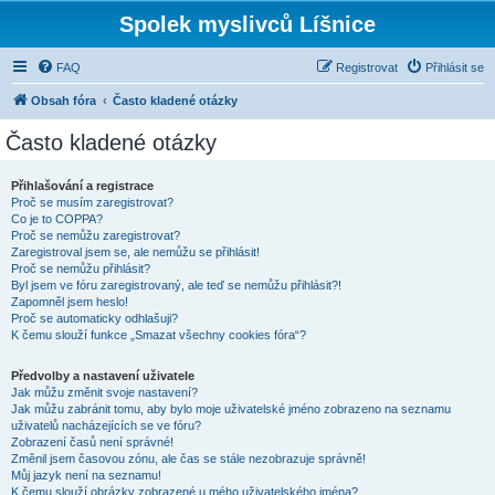
Spolek myslivců Líšnice
FAQ
Registrovat
Přihlásit se
Obsah fóra
Často kladené otázky
Často kladené otázky
Přihlašování a registrace
Proč se musím zaregistrovat?
Co je to COPPA?
Proč se nemůžu zaregistrovat?
Zaregistroval jsem se, ale nemůžu se přihlásit!
Proč se nemůžu přihlásit?
Byl jsem ve fóru zaregistrovaný, ale teď se nemůžu přihlásit?!
Zapomněl jsem heslo!
Proč se automaticky odhlašuji?
K čemu slouží funkce „Smazat všechny cookies fóra“?
Předvolby a nastavení uživatele
Jak můžu změnit svoje nastavení?
Jak můžu zabránit tomu, aby bylo moje uživatelské jméno zobrazeno na seznamu
uživatelů nacházejících se ve fóru?
Zobrazení časů není správné!
Změnil jsem časovou zónu, ale čas se stále nezobrazuje správně!
Můj jazyk není na seznamu!
K čemu slouží obrázky zobrazené u mého uživatelského jména?