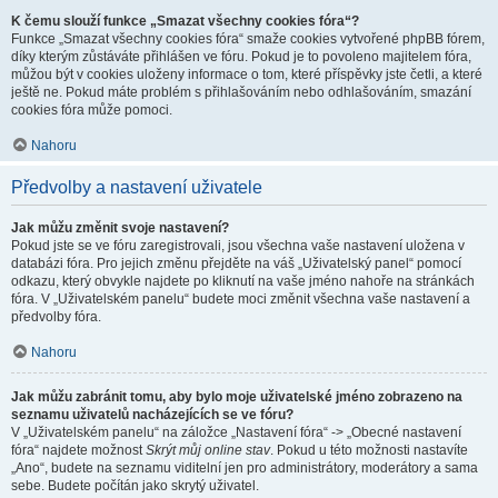
K čemu slouží funkce „Smazat všechny cookies fóra“?
Funkce „Smazat všechny cookies fóra“ smaže cookies vytvořené phpBB fórem,
díky kterým zůstáváte přihlášen ve fóru. Pokud je to povoleno majitelem fóra,
můžou být v cookies uloženy informace o tom, které příspěvky jste četli, a které
ještě ne. Pokud máte problém s přihlašováním nebo odhlašováním, smazání
cookies fóra může pomoci.
Nahoru
Předvolby a nastavení uživatele
Jak můžu změnit svoje nastavení?
Pokud jste se ve fóru zaregistrovali, jsou všechna vaše nastavení uložena v
databázi fóra. Pro jejich změnu přejděte na váš „Uživatelský panel“ pomocí
odkazu, který obvykle najdete po kliknutí na vaše jméno nahoře na stránkách
fóra. V „Uživatelském panelu“ budete moci změnit všechna vaše nastavení a
předvolby fóra.
Nahoru
Jak můžu zabránit tomu, aby bylo moje uživatelské jméno zobrazeno na
seznamu uživatelů nacházejících se ve fóru?
V „Uživatelském panelu“ na záložce „Nastavení fóra“ -> „Obecné nastavení
fóra“ najdete možnost
Skrýt můj online stav
. Pokud u této možnosti nastavíte
„Ano“, budete na seznamu viditelní jen pro administrátory, moderátory a sama
sebe. Budete počítán jako skrytý uživatel.