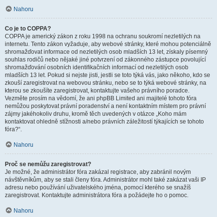
Nahoru
Co je to COPPA?
COPPA je americký zákon z roku 1998 na ochranu soukromí nezletilých na
internetu. Tento zákon vyžaduje, aby webové stránky, které mohou potenciálně
shromažďovat informace od nezletilých osob mladších 13 let, získaly písemný
souhlas rodičů nebo nějaké jiné potvrzení od zákonného zástupce povolující
shromažďování osobních identifikačních informací od nezletilých osob
mladších 13 let. Pokud si nejste jisti, jestli se toto týká vás, jako někoho, kdo se
zkouší zaregistrovat na webovou stránku, nebo se to týká webové stránky, na
kterou se zkoušíte zaregistrovat, kontaktujte vašeho právního poradce.
Vezměte prosím na vědomí, že ani phpBB Limited ani majitelé tohoto fóra
nemůžou poskytovat právní poradenství a není kontaktním místem pro právní
zájmy jakéhokoliv druhu, kromě těch uvedených v otázce „Koho mám
kontaktovat ohledně stížnosti a/nebo právních záležitostí týkajících se tohoto
fóra?“.
Nahoru
Proč se nemůžu zaregistrovat?
Je možné, že administrátor fóra zakázal registrace, aby zabránil novým
návštěvníkům, aby se stali členy fóra. Administrátor mohl také zakázat vaši IP
adresu nebo používání uživatelského jména, pomocí kterého se snažíš
zaregistrovat. Kontaktujte administrátora fóra a požádejte ho o pomoc.
Nahoru