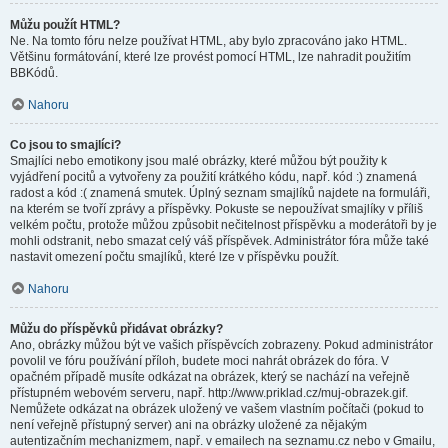
Můžu použít HTML?
Ne. Na tomto fóru nelze používat HTML, aby bylo zpracováno jako HTML.
Většinu formátování, které lze provést pomocí HTML, lze nahradit použitím
BBKódů.
Nahoru
Co jsou to smajlíci?
Smajlíci nebo emotikony jsou malé obrázky, které můžou být použity k
vyjádření pocitů a vytvořeny za použití krátkého kódu, např. kód :) znamená
radost a kód :( znamená smutek. Úplný seznam smajlíků najdete na formuláři,
na kterém se tvoří zprávy a příspěvky. Pokuste se nepoužívat smajlíky v příliš
velkém počtu, protože můžou způsobit nečitelnost příspěvku a moderátoři by je
mohli odstranit, nebo smazat celý váš příspěvek. Administrátor fóra může také
nastavit omezení počtu smajlíků, které lze v příspěvku použít.
Nahoru
Můžu do příspěvků přidávat obrázky?
Ano, obrázky můžou být ve vašich příspěvcích zobrazeny. Pokud administrátor
povolil ve fóru používání příloh, budete moci nahrát obrázek do fóra. V
opačném případě musíte odkázat na obrázek, který se nachází na veřejně
přístupném webovém serveru, např. http://www.priklad.cz/muj-obrazek.gif.
Nemůžete odkázat na obrázek uložený ve vašem vlastním počítači (pokud to
není veřejně přístupný server) ani na obrázky uložené za nějakým
autentizačním mechanizmem, např. v emailech na seznamu.cz nebo v Gmailu,