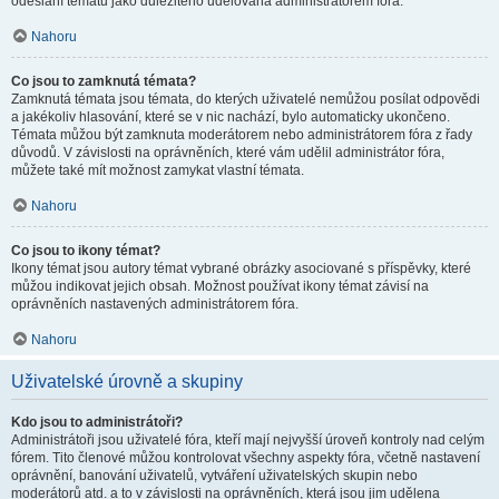
odeslání tématu jako důležitého udělována administrátorem fóra.
Nahoru
Co jsou to zamknutá témata?
Zamknutá témata jsou témata, do kterých uživatelé nemůžou posílat odpovědi
a jakékoliv hlasování, které se v nic nachází, bylo automaticky ukončeno.
Témata můžou být zamknuta moderátorem nebo administrátorem fóra z řady
důvodů. V závislosti na oprávněních, které vám udělil administrátor fóra,
můžete také mít možnost zamykat vlastní témata.
Nahoru
Co jsou to ikony témat?
Ikony témat jsou autory témat vybrané obrázky asociované s příspěvky, které
můžou indikovat jejich obsah. Možnost používat ikony témat závisí na
oprávněních nastavených administrátorem fóra.
Nahoru
Uživatelské úrovně a skupiny
Kdo jsou to administrátoři?
Administrátoři jsou uživatelé fóra, kteří mají nejvyšší úroveň kontroly nad celým
fórem. Tito členové můžou kontrolovat všechny aspekty fóra, včetně nastavení
oprávnění, banování uživatelů, vytváření uživatelských skupin nebo
moderátorů atd. a to v závislosti na oprávněních, která jsou jim udělena