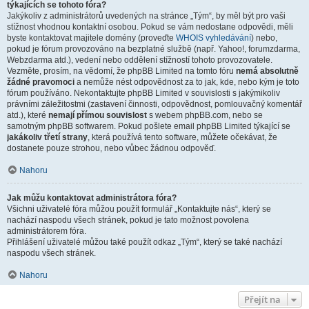
týkajících se tohoto fóra?
Jakýkoliv z administrátorů uvedených na stránce „Tým“, by měl být pro vaši
stížnost vhodnou kontaktní osobou. Pokud se vám nedostane odpovědi, měli
byste kontaktovat majitele domény (proveďte
WHOIS vyhledávání
) nebo,
pokud je fórum provozováno na bezplatné službě (např. Yahoo!, forumzdarma,
Webzdarma atd.), vedení nebo oddělení stížností tohoto provozovatele.
Vezměte, prosím, na vědomí, že phpBB Limited na tomto fóru
nemá absolutně
žádné pravomoci
a nemůže nést odpovědnost za to jak, kde, nebo kým je toto
fórum používáno. Nekontaktujte phpBB Limited v souvislosti s jakýmikoliv
právními záležitostmi (zastavení činnosti, odpovědnost, pomlouvačný komentář
atd.), které
nemají přímou souvislost
s webem phpBB.com, nebo se
samotným phpBB softwarem. Pokud pošlete email phpBB Limited týkající se
jakákoliv třetí strany
, která používá tento software, můžete očekávat, že
dostanete pouze strohou, nebo vůbec žádnou odpověď.
Nahoru
Jak můžu kontaktovat administrátora fóra?
Všichni uživatelé fóra můžou použít formulář „Kontaktujte nás“, který se
nachází naspodu všech stránek, pokud je tato možnost povolena
administrátorem fóra.
Přihlášení uživatelé můžou také použít odkaz „Tým“, který se také nachází
naspodu všech stránek.
Nahoru
Přejít na