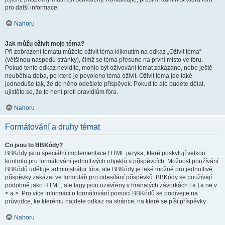
pro další informace.
Nahoru
Jak můžu oživit moje téma?
Při zobrazení tématu můžete oživit téma kliknutím na odkaz „Oživit téma“
(většinou naspodu stránky), čímž se téma přesune na první místo ve fóru.
Pokud tento odkaz nevidíte, mohlo být oživování témat zakázáno, nebo ještě
neuběhla doba, po které je povoleno téma oživit. Oživit téma jde také
jednoduše tak, že do něho odešlete příspěvek. Pokud to ale budete dělat,
ujistěte se, že to není proti pravidlům fóra.
Nahoru
Formátování a druhy témat
Co jsou to BBKódy?
BBKódy jsou speciální implementace HTML jazyka, které poskytují velkou
kontrolu pro formátování jednotlivých objektů v příspěvcích. Možnost používání
BBKódů uděluje administrátor fóra, ale BBKódy je také možné pro jednotlivé
příspěvky zakázat ve formuláři pro odesílání příspěvků. BBKódy se používají
podobně jako HTML, ale tagy jsou uzavřeny v hranatých závorkách [ a ] a ne v
< a >. Pro více informací o formátování pomocí BBKódů se podívejte na
průvodce, ke kterému najdete odkaz na stránce, na které se píší příspěvky.
Nahoru