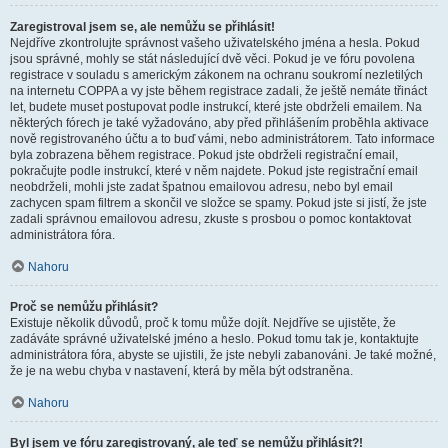
Zaregistroval jsem se, ale nemůžu se přihlásit!
Nejdříve zkontrolujte správnost vašeho uživatelského jména a hesla. Pokud
jsou správné, mohly se stát následující dvě věci. Pokud je ve fóru povolena
registrace v souladu s americkým zákonem na ochranu soukromí nezletilých
na internetu COPPA a vy jste během registrace zadali, že ještě nemáte třináct
let, budete muset postupovat podle instrukcí, které jste obdrželi emailem. Na
některých fórech je také vyžadováno, aby před přihlášením proběhla aktivace
nově registrovaného účtu a to buď vámi, nebo administrátorem. Tato informace
byla zobrazena během registrace. Pokud jste obdrželi registrační email,
pokračujte podle instrukcí, které v něm najdete. Pokud jste registrační email
neobdrželi, mohli jste zadat špatnou emailovou adresu, nebo byl email
zachycen spam filtrem a skončil ve složce se spamy. Pokud jste si jistí, že jste
zadali správnou emailovou adresu, zkuste s prosbou o pomoc kontaktovat
administrátora fóra.
Nahoru
Proč se nemůžu přihlásit?
Existuje několik důvodů, proč k tomu může dojít. Nejdříve se ujistěte, že
zadáváte správné uživatelské jméno a heslo. Pokud tomu tak je, kontaktujte
administrátora fóra, abyste se ujistili, že jste nebyli zabanováni. Je také možné,
že je na webu chyba v nastavení, která by měla být odstraněna.
Nahoru
Byl jsem ve fóru zaregistrovaný, ale teď se nemůžu přihlásit?!