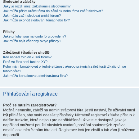
Sledování a záložky
Jaký je rozdíl mezi záložkami a sledováním?
Jak můžu přidat určité téma do záložek nebo téma začít sledovat?
Jak můžu začít sledovat určité fórum?
Jak můžu ukončit sledování témat nebo fór?
Přílohy
Jaké přílohy jsou na tomto fóru povoleny?
Jak můžu najít všechny svoje přílohy?
Záležitosti týkající se phpBB
Kdo napsal toto diskusní fórum?
Proč ve fóru není funkce XY?
Koho mám kontaktovat ohledně stížnosti a/nebo právních záležitostí týkajících se
tohoto fóra?
Jak můžu kontaktovat administrátora fóra?
Přihlašování a registrace
Proč se musím zaregistrovat?
Možná nemusíte, záleží na administrátorovi fóra, jestli nastaví, že uživatel musí
být přihlášen, aby mohl odesílat příspěvky. Nicméně registrací získáte přístup k
dalším funkcím, které nejsou pro nepřihlášené uživatele dostupné, jako je
například možnost použití vlastních avatarů, posílání soukromých zpráv a
emailů ostatním členům fóra atd. Registrace trvá jen chvíli a tak vám ji můžeme
doporučit.