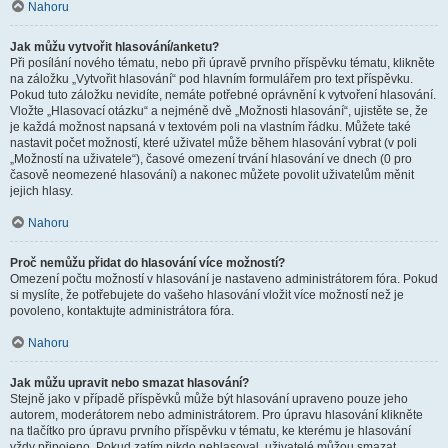
Nahoru
Jak můžu vytvořit hlasování/anketu?
Při posílání nového tématu, nebo při úpravě prvního příspěvku tématu, klikněte
na záložku „Vytvořit hlasování“ pod hlavním formulářem pro text příspěvku.
Pokud tuto záložku nevidíte, nemáte potřebné oprávnění k vytvoření hlasování.
Vložte „Hlasovací otázku“ a nejméně dvě „Možnosti hlasování“, ujistěte se, že
je každá možnost napsaná v textovém poli na vlastním řádku. Můžete také
nastavit počet možností, které uživatel může během hlasování vybrat (v poli
„Možností na uživatele“), časové omezení trvání hlasování ve dnech (0 pro
časově neomezené hlasování) a nakonec můžete povolit uživatelům měnit
jejich hlasy.
Nahoru
Proč nemůžu přidat do hlasování více možností?
Omezení počtu možností v hlasování je nastaveno administrátorem fóra. Pokud
si myslíte, že potřebujete do vašeho hlasování vložit více možností než je
povoleno, kontaktujte administrátora fóra.
Nahoru
Jak můžu upravit nebo smazat hlasování?
Stejně jako v případě příspěvků může být hlasování upraveno pouze jeho
autorem, moderátorem nebo administrátorem. Pro úpravu hlasování klikněte
na tlačítko pro úpravu prvního příspěvku v tématu, ke kterému je hlasování
vždy připojeno. Pokud zatím nikdo nehlasoval, uživatelé můžou smazat