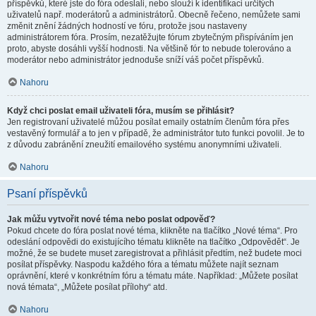
příspěvků, které jste do fóra odeslali, nebo slouží k identifikaci určitých
uživatelů např. moderátorů a administrátorů. Obecně řečeno, nemůžete sami
změnit znění žádných hodností ve fóru, protože jsou nastaveny
administrátorem fóra. Prosím, nezatěžujte fórum zbytečným přispíváním jen
proto, abyste dosáhli vyšší hodnosti. Na většině fór to nebude tolerováno a
moderátor nebo administrátor jednoduše sníží váš počet příspěvků.
Nahoru
Když chci poslat email uživateli fóra, musím se přihlásit?
Jen registrovaní uživatelé můžou posílat emaily ostatním členům fóra přes
vestavěný formulář a to jen v případě, že administrátor tuto funkci povolil. Je to
z důvodu zabránění zneužití emailového systému anonymními uživateli.
Nahoru
Psaní příspěvků
Jak můžu vytvořit nové téma nebo poslat odpověď?
Pokud chcete do fóra poslat nové téma, klikněte na tlačítko „Nové téma“. Pro
odeslání odpovědi do existujícího tématu klikněte na tlačítko „Odpovědět“. Je
možné, že se budete muset zaregistrovat a přihlásit předtím, než budete moci
posílat příspěvky. Naspodu každého fóra a tématu můžete najít seznam
oprávnění, které v konkrétním fóru a tématu máte. Například: „Můžete posílat
nová témata“, „Můžete posílat přílohy“ atd.
Nahoru