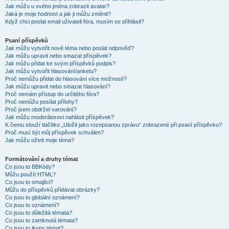
Jak můžu u svého jména zobrazit avatar?
Jaká je moje hodnost a jak ji můžu změnit?
Když chci poslat email uživateli fóra, musím se přihlásit?
Psaní příspěvků
Jak můžu vytvořit nové téma nebo poslat odpověď?
Jak můžu upravit nebo smazat příspěvek?
Jak můžu přidat ke svým příspěvků podpis?
Jak můžu vytvořit hlasování/anketu?
Proč nemůžu přidat do hlasování více možností?
Jak můžu upravit nebo smazat hlasování?
Proč nemám přístup do určitého fóra?
Proč nemůžu posílat přílohy?
Proč jsem obdržel varování?
Jak můžu moderátorovi nahlásit příspěvek?
K čemu slouží tlačítko „Uložit jako rozepsanou zprávu“ zobrazené při psaní příspěvku?
Proč musí být můj příspěvek schválen?
Jak můžu oživit moje téma?
Formátování a druhy témat
Co jsou to BBKódy?
Můžu použít HTML?
Co jsou to smajlíci?
Můžu do příspěvků přidávat obrázky?
Co jsou to globální oznámení?
Co jsou to oznámení?
Co jsou to důležitá témata?
Co jsou to zamknutá témata?
Co jsou to ikony témat?