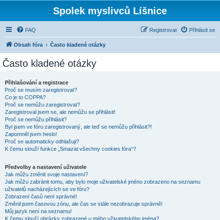
Spolek myslivců Líšnice
FAQ
Registrovat
Přihlásit se
Obsah fóra
Často kladené otázky
Často kladené otázky
Přihlašování a registrace
Proč se musím zaregistrovat?
Co je to COPPA?
Proč se nemůžu zaregistrovat?
Zaregistroval jsem se, ale nemůžu se přihlásit!
Proč se nemůžu přihlásit?
Byl jsem ve fóru zaregistrovaný, ale teď se nemůžu přihlásit?!
Zapomněl jsem heslo!
Proč se automaticky odhlašuji?
K čemu slouží funkce „Smazat všechny cookies fóra“?
Předvolby a nastavení uživatele
Jak můžu změnit svoje nastavení?
Jak můžu zabránit tomu, aby bylo moje uživatelské jméno zobrazeno na seznamu
uživatelů nacházejících se ve fóru?
Zobrazení časů není správné!
Změnil jsem časovou zónu, ale čas se stále nezobrazuje správně!
Můj jazyk není na seznamu!
K čemu slouží obrázky zobrazené u mého uživatelského jména?