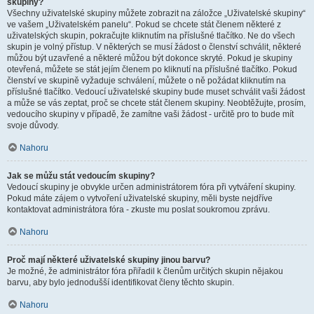
skupiny?
Všechny uživatelské skupiny můžete zobrazit na záložce „Uživatelské skupiny“
ve vašem „Uživatelském panelu“. Pokud se chcete stát členem některé z
uživatelských skupin, pokračujte kliknutím na příslušné tlačítko. Ne do všech
skupin je volný přístup. V některých se musí žádost o členství schválit, některé
můžou být uzavřené a některé můžou být dokonce skryté. Pokud je skupiny
otevřená, můžete se stát jejím členem po kliknutí na příslušné tlačítko. Pokud
členství ve skupině vyžaduje schválení, můžete o ně požádat kliknutím na
příslušné tlačítko. Vedoucí uživatelské skupiny bude muset schválit vaši žádost
a může se vás zeptat, proč se chcete stát členem skupiny. Neobtěžujte, prosím,
vedoucího skupiny v případě, že zamítne vaši žádost - určitě pro to bude mít
svoje důvody.
Nahoru
Jak se můžu stát vedoucím skupiny?
Vedoucí skupiny je obvykle určen administrátorem fóra při vytváření skupiny.
Pokud máte zájem o vytvoření uživatelské skupiny, měli byste nejdříve
kontaktovat administrátora fóra - zkuste mu poslat soukromou zprávu.
Nahoru
Proč mají některé uživatelské skupiny jinou barvu?
Je možné, že administrátor fóra přiřadil k členům určitých skupin nějakou
barvu, aby bylo jednodušší identifikovat členy těchto skupin.
Nahoru