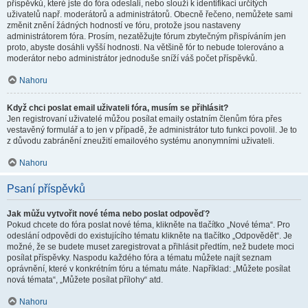
příspěvků, které jste do fóra odeslali, nebo slouží k identifikaci určitých
uživatelů např. moderátorů a administrátorů. Obecně řečeno, nemůžete sami
změnit znění žádných hodností ve fóru, protože jsou nastaveny
administrátorem fóra. Prosím, nezatěžujte fórum zbytečným přispíváním jen
proto, abyste dosáhli vyšší hodnosti. Na většině fór to nebude tolerováno a
moderátor nebo administrátor jednoduše sníží váš počet příspěvků.
Nahoru
Když chci poslat email uživateli fóra, musím se přihlásit?
Jen registrovaní uživatelé můžou posílat emaily ostatním členům fóra přes
vestavěný formulář a to jen v případě, že administrátor tuto funkci povolil. Je to
z důvodu zabránění zneužití emailového systému anonymními uživateli.
Nahoru
Psaní příspěvků
Jak můžu vytvořit nové téma nebo poslat odpověď?
Pokud chcete do fóra poslat nové téma, klikněte na tlačítko „Nové téma“. Pro
odeslání odpovědi do existujícího tématu klikněte na tlačítko „Odpovědět“. Je
možné, že se budete muset zaregistrovat a přihlásit předtím, než budete moci
posílat příspěvky. Naspodu každého fóra a tématu můžete najít seznam
oprávnění, které v konkrétním fóru a tématu máte. Například: „Můžete posílat
nová témata“, „Můžete posílat přílohy“ atd.
Nahoru