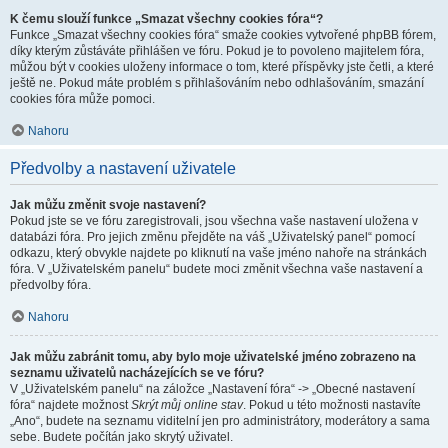
K čemu slouží funkce „Smazat všechny cookies fóra“?
Funkce „Smazat všechny cookies fóra“ smaže cookies vytvořené phpBB fórem,
díky kterým zůstáváte přihlášen ve fóru. Pokud je to povoleno majitelem fóra,
můžou být v cookies uloženy informace o tom, které příspěvky jste četli, a které
ještě ne. Pokud máte problém s přihlašováním nebo odhlašováním, smazání
cookies fóra může pomoci.
Nahoru
Předvolby a nastavení uživatele
Jak můžu změnit svoje nastavení?
Pokud jste se ve fóru zaregistrovali, jsou všechna vaše nastavení uložena v
databázi fóra. Pro jejich změnu přejděte na váš „Uživatelský panel“ pomocí
odkazu, který obvykle najdete po kliknutí na vaše jméno nahoře na stránkách
fóra. V „Uživatelském panelu“ budete moci změnit všechna vaše nastavení a
předvolby fóra.
Nahoru
Jak můžu zabránit tomu, aby bylo moje uživatelské jméno zobrazeno na
seznamu uživatelů nacházejících se ve fóru?
V „Uživatelském panelu“ na záložce „Nastavení fóra“ -> „Obecné nastavení
fóra“ najdete možnost
Skrýt můj online stav
. Pokud u této možnosti nastavíte
„Ano“, budete na seznamu viditelní jen pro administrátory, moderátory a sama
sebe. Budete počítán jako skrytý uživatel.