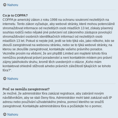
Nahoru
Co je to COPPA?
COPPA je americký zákon z roku 1998 na ochranu soukromí nezletilých na
internetu. Tento zákon vyžaduje, aby webové stránky, které mohou potenciálně
shromažďovat informace od nezletilých osob mladších 13 let, získaly písemný
souhlas rodičů nebo nějaké jiné potvrzení od zákonného zástupce povolující
shromažďování osobních identifikačních informací od nezletilých osob
mladších 13 let. Pokud si nejste jisti, jestli se toto týká vás, jako někoho, kdo se
zkouší zaregistrovat na webovou stránku, nebo se to týká webové stránky, na
kterou se zkoušíte zaregistrovat, kontaktujte vašeho právního poradce.
Vezměte prosím na vědomí, že ani phpBB Limited ani majitelé tohoto fóra
nemůžou poskytovat právní poradenství a není kontaktním místem pro právní
zájmy jakéhokoliv druhu, kromě těch uvedených v otázce „Koho mám
kontaktovat ohledně stížnosti a/nebo právních záležitostí týkajících se tohoto
fóra?“.
Nahoru
Proč se nemůžu zaregistrovat?
Je možné, že administrátor fóra zakázal registrace, aby zabránil novým
návštěvníkům, aby se stali členy fóra. Administrátor mohl také zakázat vaši IP
adresu nebo používání uživatelského jména, pomocí kterého se snažíš
zaregistrovat. Kontaktujte administrátora fóra a požádejte ho o pomoc.
Nahoru