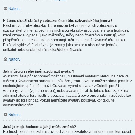
Nahoru
K čemu slouží obrázky zobrazené u mého uživatelského jména?
Existují dva druhy obrázků, které můžou být v příspěvcích zobrazeny u
uživatelského jména. Jedním z nich jsou obrázky asociované s vaší hodností,
které obvykle vypadají jako hvězdičky, tečky nebo čtverečky a indikují, kolik
příspěvků jste odeslali, nebo pomáhají určit jakou mají uživatelé fóra funkci.
Další, obvykle větší obrázek, je známý jako avatar a obecně se jedná o
unikátní nebo osobní obrázek každého uživatele.
Nahoru
Jak můžu u svého jména zobrazit avatar?
Avatar můžete přidat pomocí možnosti „Nastavení avataru“, kterou najdete ve
vašem „Uživatelském panelu“ na záložce „Profil“. Avatar můžete přidat jedním z
následujících způsobů: použít Gravatar, vybrat si avatar v Galerii, použít
vzdálený avatar (z jiného webu), nebo avatar nahrát do tohoto fóra. Záleží na
administrátorovi fóra, jestli je používání avatarů povoleno a jakými způsoby lze
avatary do fóra přidat. Pokud nemůžete avatary používat, kontaktujte
administrátora fóra.
Nahoru
Jaká je moje hodnost a jak ji můžu změnit?
Hodnosti, které jsou zobrazeny pod vaším uživatelským jménem, indikují počet