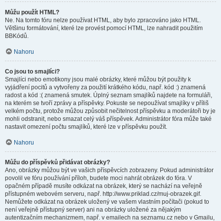
Můžu použít HTML?
Ne. Na tomto fóru nelze používat HTML, aby bylo zpracováno jako HTML.
Většinu formátování, které lze provést pomocí HTML, lze nahradit použitím
BBKódů.
Nahoru
Co jsou to smajlíci?
Smajlíci nebo emotikony jsou malé obrázky, které můžou být použity k
vyjádření pocitů a vytvořeny za použití krátkého kódu, např. kód :) znamená
radost a kód :( znamená smutek. Úplný seznam smajlíků najdete na formuláři,
na kterém se tvoří zprávy a příspěvky. Pokuste se nepoužívat smajlíky v příliš
velkém počtu, protože můžou způsobit nečitelnost příspěvku a moderátoři by je
mohli odstranit, nebo smazat celý váš příspěvek. Administrátor fóra může také
nastavit omezení počtu smajlíků, které lze v příspěvku použít.
Nahoru
Můžu do příspěvků přidávat obrázky?
Ano, obrázky můžou být ve vašich příspěvcích zobrazeny. Pokud administrátor
povolil ve fóru používání příloh, budete moci nahrát obrázek do fóra. V
opačném případě musíte odkázat na obrázek, který se nachází na veřejně
přístupném webovém serveru, např. http://www.priklad.cz/muj-obrazek.gif.
Nemůžete odkázat na obrázek uložený ve vašem vlastním počítači (pokud to
není veřejně přístupný server) ani na obrázky uložené za nějakým
autentizačním mechanizmem, např. v emailech na seznamu.cz nebo v Gmailu,