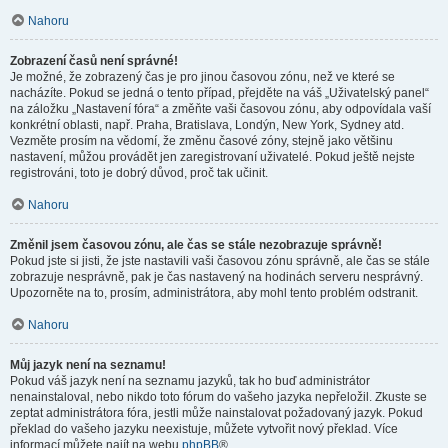
Nahoru
Zobrazení časů není správné!
Je možné, že zobrazený čas je pro jinou časovou zónu, než ve které se
nacházíte. Pokud se jedná o tento případ, přejděte na váš „Uživatelský panel“
na záložku „Nastavení fóra“ a změňte vaši časovou zónu, aby odpovídala vaší
konkrétní oblasti, např. Praha, Bratislava, Londýn, New York, Sydney atd.
Vezměte prosím na vědomí, že změnu časové zóny, stejně jako většinu
nastavení, můžou provádět jen zaregistrovaní uživatelé. Pokud ještě nejste
registrováni, toto je dobrý důvod, proč tak učinit.
Nahoru
Změnil jsem časovou zónu, ale čas se stále nezobrazuje správně!
Pokud jste si jisti, že jste nastavili vaši časovou zónu správně, ale čas se stále
zobrazuje nesprávně, pak je čas nastavený na hodinách serveru nesprávný.
Upozorněte na to, prosím, administrátora, aby mohl tento problém odstranit.
Nahoru
Můj jazyk není na seznamu!
Pokud váš jazyk není na seznamu jazyků, tak ho buď administrátor
nenainstaloval, nebo nikdo toto fórum do vašeho jazyka nepřeložil. Zkuste se
zeptat administrátora fóra, jestli může nainstalovat požadovaný jazyk. Pokud
překlad do vašeho jazyku neexistuje, můžete vytvořit nový překlad. Více
informací můžete najít na webu
phpBB
®.