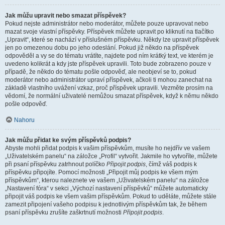
Jak můžu upravit nebo smazat příspěvek?
Pokud nejste administrátor nebo moderátor, můžete pouze upravovat nebo
mazat svoje vlastní příspěvky. Příspěvek můžete upravit po kliknutí na tlačítko
„Upravit“, které se nachází v příslušném příspěvku. Někdy lze upravit příspěvek
jen po omezenou dobu po jeho odeslání. Pokud již někdo na příspěvek
odpověděl a vy se do tématu vrátíte, najdete pod ním krátký text, ve kterém je
uvedeno kolikrát a kdy jste příspěvek upravili. Toto bude zobrazeno pouze v
případě, že někdo do tématu pošle odpověď, ale neobjeví se to, pokud
moderátor nebo administrátor upraví příspěvek, ačkoli ti mohou zanechat na
základě vlastního uvážení vzkaz, proč příspěvek upravili. Vezměte prosím na
vědomí, že normální uživatelé nemůžou smazat příspěvek, když k němu někdo
pošle odpověď.
Nahoru
Jak můžu přidat ke svým příspěvků podpis?
Abyste mohli přidat podpis k vašim příspěvkům, musíte ho nejdřív ve vašem
„Uživatelském panelu“ na záložce „Profil“ vytvořit. Jakmile ho vytvoříte, můžete
při psaní příspěvku zatrhnout políčko
Připojit podpis
, čímž váš podpis k
příspěvku připojíte. Pomocí možnosti „Připojit můj podpis ke všem mým
příspěvkům“, kterou naleznete ve vašem „Uživatelském panelu“ na záložce
„Nastavení fóra“ v sekci „Výchozí nastavení příspěvků“ můžete automaticky
připojit váš podpis ke všem vašim příspěvkům. Pokud to uděláte, můžete stále
zamezit připojení vašeho podpisu k jednotlivým příspěvkům tak, že během
psaní příspěvku zrušíte zaškrtnutí možnosti
Připojit podpis
.