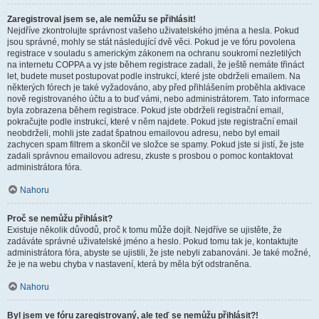
Zaregistroval jsem se, ale nemůžu se přihlásit!
Nejdříve zkontrolujte správnost vašeho uživatelského jména a hesla. Pokud
jsou správné, mohly se stát následující dvě věci. Pokud je ve fóru povolena
registrace v souladu s americkým zákonem na ochranu soukromí nezletilých
na internetu COPPA a vy jste během registrace zadali, že ještě nemáte třináct
let, budete muset postupovat podle instrukcí, které jste obdrželi emailem. Na
některých fórech je také vyžadováno, aby před přihlášením proběhla aktivace
nově registrovaného účtu a to buď vámi, nebo administrátorem. Tato informace
byla zobrazena během registrace. Pokud jste obdrželi registrační email,
pokračujte podle instrukcí, které v něm najdete. Pokud jste registrační email
neobdrželi, mohli jste zadat špatnou emailovou adresu, nebo byl email
zachycen spam filtrem a skončil ve složce se spamy. Pokud jste si jistí, že jste
zadali správnou emailovou adresu, zkuste s prosbou o pomoc kontaktovat
administrátora fóra.
Nahoru
Proč se nemůžu přihlásit?
Existuje několik důvodů, proč k tomu může dojít. Nejdříve se ujistěte, že
zadáváte správné uživatelské jméno a heslo. Pokud tomu tak je, kontaktujte
administrátora fóra, abyste se ujistili, že jste nebyli zabanováni. Je také možné,
že je na webu chyba v nastavení, která by měla být odstraněna.
Nahoru
Byl jsem ve fóru zaregistrovaný, ale teď se nemůžu přihlásit?!