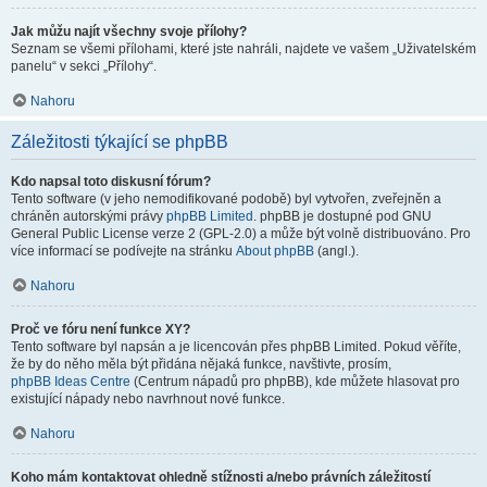
Jak můžu najít všechny svoje přílohy?
Seznam se všemi přílohami, které jste nahráli, najdete ve vašem „Uživatelském
panelu“ v sekci „Přílohy“.
Nahoru
Záležitosti týkající se phpBB
Kdo napsal toto diskusní fórum?
Tento software (v jeho nemodifikované podobě) byl vytvořen, zveřejněn a
chráněn autorskými právy
phpBB Limited
. phpBB je dostupné pod GNU
General Public License verze 2 (GPL-2.0) a může být volně distribuováno. Pro
více informací se podívejte na stránku
About phpBB
(angl.).
Nahoru
Proč ve fóru není funkce XY?
Tento software byl napsán a je licencován přes phpBB Limited. Pokud věříte,
že by do něho měla být přidána nějaká funkce, navštivte, prosím,
phpBB Ideas Centre
(Centrum nápadů pro phpBB), kde můžete hlasovat pro
existující nápady nebo navrhnout nové funkce.
Nahoru
Koho mám kontaktovat ohledně stížnosti a/nebo právních záležitostí