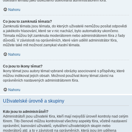
odeslání tématu jako důležitého udělována administrátorem fóra.
Nahoru
Co jsou to zamknutá témata?
Zamknutá témata jsou témata, do kterých uživatelé nemůžou posílat odpovědi
a jakékoliv hlasování, které se v nic nachází, bylo automaticky ukončeno.
Témata můžou být zamknuta moderátorem nebo administrátorem fóra z řady
důvodů. V závislosti na oprávněních, které vám udělil administrátor fóra,
můžete také mít možnost zamykat vlastní témata.
Nahoru
Co jsou to ikony témat?
Ikony témat jsou autory témat vybrané obrázky asociované s příspěvky, které
můžou indikovat jejich obsah. Možnost používat ikony témat závisí na
oprávněních nastavených administrátorem fóra.
Nahoru
Uživatelské úrovně a skupiny
Kdo jsou to administrátoři?
Administrátoři jsou uživatelé fóra, kteří mají nejvyšší úroveň kontroly nad celým
fórem. Tito členové můžou kontrolovat všechny aspekty fóra, včetně nastavení
oprávnění, banování uživatelů, vytváření uživatelských skupin nebo
moderátorů atd. a to v závislosti na oprávněních, která jsou jim udělena