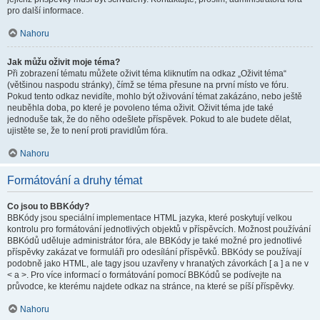
pro další informace.
Nahoru
Jak můžu oživit moje téma?
Při zobrazení tématu můžete oživit téma kliknutím na odkaz „Oživit téma“
(většinou naspodu stránky), čímž se téma přesune na první místo ve fóru.
Pokud tento odkaz nevidíte, mohlo být oživování témat zakázáno, nebo ještě
neuběhla doba, po které je povoleno téma oživit. Oživit téma jde také
jednoduše tak, že do něho odešlete příspěvek. Pokud to ale budete dělat,
ujistěte se, že to není proti pravidlům fóra.
Nahoru
Formátování a druhy témat
Co jsou to BBKódy?
BBKódy jsou speciální implementace HTML jazyka, které poskytují velkou
kontrolu pro formátování jednotlivých objektů v příspěvcích. Možnost používání
BBKódů uděluje administrátor fóra, ale BBKódy je také možné pro jednotlivé
příspěvky zakázat ve formuláři pro odesílání příspěvků. BBKódy se používají
podobně jako HTML, ale tagy jsou uzavřeny v hranatých závorkách [ a ] a ne v
< a >. Pro více informací o formátování pomocí BBKódů se podívejte na
průvodce, ke kterému najdete odkaz na stránce, na které se píší příspěvky.
Nahoru