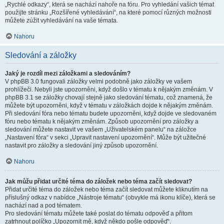
„Rychlé odkazy“, která se nachází nahoře na fóru. Pro vyhledání vašich témat
použijte stránku „Rozšířené vyhledávání“, na které pomocí různých možnosti
můžete zúžit vyhledávání na vaše témata.
Nahoru
Sledování a záložky
Jaký je rozdíl mezi záložkami a sledováním?
V phpBB 3.0 fungovali záložky velmi podobně jako záložky ve vašem
prohlížeči. Nebyli jste upozorněni, když došlo v tématu k nějakým změnám. V
phpBB 3.1 se záložky chovají stejně jako sledování tématu, což znamená, že
můžete být upozorněni, když v tématu v záložkách dojde k nějakým změnám.
Při sledování fóra nebo tématu budete upozorněni, když dojde ve sledovaném
fóru nebo tématu k nějakým změnám. Způsob upozornění pro záložky a
sledování můžete nastavit ve vašem „Uživatelském panelu“ na záložce
„Nastavení fóra“ v sekci „Upravit nastavení upozornění“. Může být užitečné
nastavit pro záložky a sledování jiný způsob upozornění.
Nahoru
Jak můžu přidat určité téma do záložek nebo téma začít sledovat?
Přidat určité téma do záložek nebo téma začít sledovat můžete kliknutím na
příslušný odkaz v nabídce „Nástroje tématu“ (obvykle má ikonu klíče), která se
nachází nad a pod tématem.
Pro sledování tématu můžete také poslat do tématu odpověď a přitom
zatrhnout políčko „Upozornit mě, když někdo pošle odpověď“.