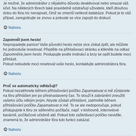
Je možné, že administrátor z nějakého důvodu deaktivoval nebo smazal váš
účet. Na některých fórech také pravidelně odstraňují uživatele, kteří dlouhou
dobu do fóra nic nenapsali, čímž se zmenší velikost databáze. Pokud je to váš
případ, zaregistrujte se znovu a pokuste se více zapojit do diskuzí.
Nahoru
Zapomněl jsem heslo!
Nepropadejte panice! Vaše původní heslo nelze sice získat zpět, ale můžete
ho jednoduše resetovat. Přejděte na přihlašovací stránku a klikněte na odkaz
Zapomněl/a jsem heslo
. Postupujte podle instrukcí a brzy se opět budete moci
přihlásit.
Pokud nebudete moci resetovat vaše heslo, kontaktujte administrátora fóra.
Nahoru
Proč se automaticky odhlašuji?
Pokud nezatrhnete během přihlašování políčko
Zapamatovat si mě
zůstanete
na fóru přihlášen jen po přednastavený čas. To slouží k zabránění zneužití
vašeho účtu někým jiným. Abyste zůstali přihlášeni, zatrhněte během
přihlašování políčko
Zapamatovat si mě
. To se ale nedoporučuje, pokud
přistupujete k fóru ze sdíleného počítače, např. v knihovně, internetové
kavárně, počítačové učebně atd. Pokud toto zaškrtávací políčko nevidíte,
znamená to, že administrátor fóra tuto funkci zakázal.
Nahoru