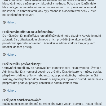
hlasování nebo v něm upravit jakoukoliv možnost. Pokud ale již uživatelé
hlasovali, jen administrátoři nebo moderátoři můžou upravit nebo smazat
hlasování. To zabrání tomu, aby byly možnosti hlasování změněny v ještě
neukončeném hlasování.
Nahoru
Proč nemám přístup do určitého fóra?
Do některých fór mají přístup jen určití uživatelé nebo skupiny. Abyste je mohli
zobrazit, číst, přispívat do nich nebo v nich provádět jiné akce, můžete
potřebovat speciální oprávnění. Kontaktujte administrátora fóra, aby vám
umožnil do fóra přístup.
Nahoru
Proč nemůžu posílat přílohy?
Oprávnění pro přílohy se nastavují pro jednotlivá fóra, skupiny nebo uživatele.
Administrátor fóra nemusel povolit do určitého fóra, do kterého můžete posílat
příspěvky, přidávat přílohy, nebo možná, že posílat přílohy můžou jen určité
skupiny, do kterých nepatříte. Pokud si nejste jisti, z jakého důvodu nemůžete k
příspěvkům přidávat přílohy, kontaktujte administrátora fóra.
Nahoru
Proč jsem obdržel varování?
Každý administrátor fóra má na svém fóru svoje vlastní pravidla. Pokud nějaké