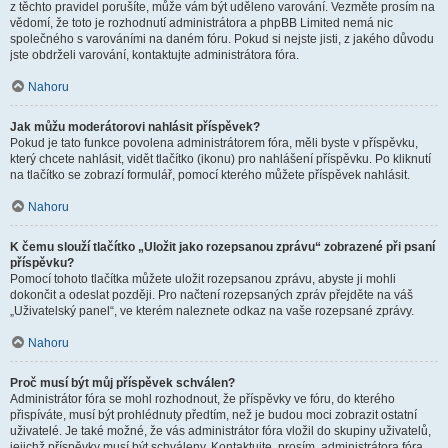
z těchto pravidel porušíte, může vám být uděleno varování. Vezměte prosím na
vědomí, že toto je rozhodnutí administrátora a phpBB Limited nemá nic
společného s varováními na daném fóru. Pokud si nejste jisti, z jakého důvodu
jste obdrželi varování, kontaktujte administrátora fóra.
Nahoru
Jak můžu moderátorovi nahlásit příspěvek?
Pokud je tato funkce povolena administrátorem fóra, měli byste v příspěvku,
který chcete nahlásit, vidět tlačítko (ikonu) pro nahlášení příspěvku. Po kliknutí
na tlačítko se zobrazí formulář, pomocí kterého můžete příspěvek nahlásit.
Nahoru
K čemu slouží tlačítko „Uložit jako rozepsanou zprávu“ zobrazené při psaní
příspěvku?
Pomocí tohoto tlačítka můžete uložit rozepsanou zprávu, abyste ji mohli
dokončit a odeslat později. Pro načtení rozepsaných zpráv přejděte na váš
„Uživatelský panel“, ve kterém naleznete odkaz na vaše rozepsané zprávy.
Nahoru
Proč musí být můj příspěvek schválen?
Administrátor fóra se mohl rozhodnout, že příspěvky ve fóru, do kterého
přispíváte, musí být prohlédnuty předtím, než je budou moci zobrazit ostatní
uživatelé. Je také možné, že vás administrátor fóra vložil do skupiny uživatelů,
jejichž příspěvky musí být schváleny. Kontaktujte, prosím, administrátora fóra