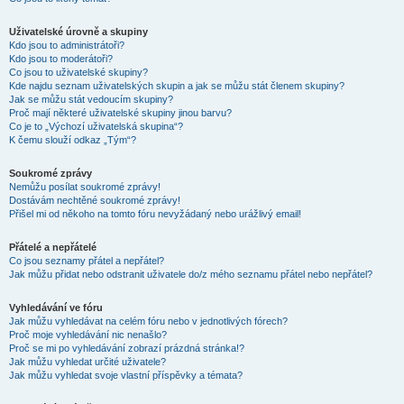
Uživatelské úrovně a skupiny
Kdo jsou to administrátoři?
Kdo jsou to moderátoři?
Co jsou to uživatelské skupiny?
Kde najdu seznam uživatelských skupin a jak se můžu stát členem skupiny?
Jak se můžu stát vedoucím skupiny?
Proč mají některé uživatelské skupiny jinou barvu?
Co je to „Výchozí uživatelská skupina“?
K čemu slouží odkaz „Tým“?
Soukromé zprávy
Nemůžu posílat soukromé zprávy!
Dostávám nechtěné soukromé zprávy!
Přišel mi od někoho na tomto fóru nevyžádaný nebo urážlivý email!
Přátelé a nepřátelé
Co jsou seznamy přátel a nepřátel?
Jak můžu přidat nebo odstranit uživatele do/z mého seznamu přátel nebo nepřátel?
Vyhledávání ve fóru
Jak můžu vyhledávat na celém fóru nebo v jednotlivých fórech?
Proč moje vyhledávání nic nenašlo?
Proč se mi po vyhledávání zobrazí prázdná stránka!?
Jak můžu vyhledat určité uživatele?
Jak můžu vyhledat svoje vlastní příspěvky a témata?