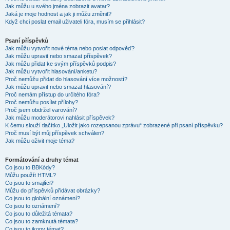
Jak můžu u svého jména zobrazit avatar?
Jaká je moje hodnost a jak ji můžu změnit?
Když chci poslat email uživateli fóra, musím se přihlásit?
Psaní příspěvků
Jak můžu vytvořit nové téma nebo poslat odpověď?
Jak můžu upravit nebo smazat příspěvek?
Jak můžu přidat ke svým příspěvků podpis?
Jak můžu vytvořit hlasování/anketu?
Proč nemůžu přidat do hlasování více možností?
Jak můžu upravit nebo smazat hlasování?
Proč nemám přístup do určitého fóra?
Proč nemůžu posílat přílohy?
Proč jsem obdržel varování?
Jak můžu moderátorovi nahlásit příspěvek?
K čemu slouží tlačítko „Uložit jako rozepsanou zprávu“ zobrazené při psaní příspěvku?
Proč musí být můj příspěvek schválen?
Jak můžu oživit moje téma?
Formátování a druhy témat
Co jsou to BBKódy?
Můžu použít HTML?
Co jsou to smajlíci?
Můžu do příspěvků přidávat obrázky?
Co jsou to globální oznámení?
Co jsou to oznámení?
Co jsou to důležitá témata?
Co jsou to zamknutá témata?
Co jsou to ikony témat?