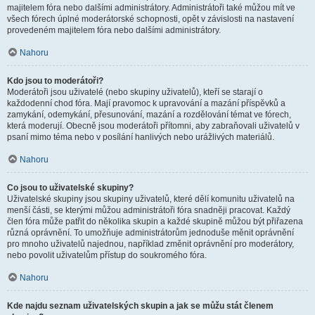
majitelem fóra nebo dalšími administrátory. Administrátoři také můžou mít ve
všech fórech úplné moderátorské schopnosti, opět v závislosti na nastavení
provedeném majitelem fóra nebo dalšími administrátory.
Nahoru
Kdo jsou to moderátoři?
Moderátoři jsou uživatelé (nebo skupiny uživatelů), kteří se starají o
každodenní chod fóra. Mají pravomoc k upravování a mazání příspěvků a
zamykání, odemykání, přesunování, mazání a rozdělování témat ve fórech,
která moderují. Obecně jsou moderátoři přítomni, aby zabraňovali uživatelů v
psaní mimo téma nebo v posílání hanlivých nebo urážlivých materiálů.
Nahoru
Co jsou to uživatelské skupiny?
Uživatelské skupiny jsou skupiny uživatelů, které dělí komunitu uživatelů na
menší části, se kterými můžou administrátoři fóra snadněji pracovat. Každý
člen fóra může patřit do několika skupin a každé skupině můžou být přiřazena
různá oprávnění. To umožňuje administrátorům jednoduše měnit oprávnění
pro mnoho uživatelů najednou, například změnit oprávnění pro moderátory,
nebo povolit uživatelům přístup do soukromého fóra.
Nahoru
Kde najdu seznam uživatelských skupin a jak se můžu stát členem