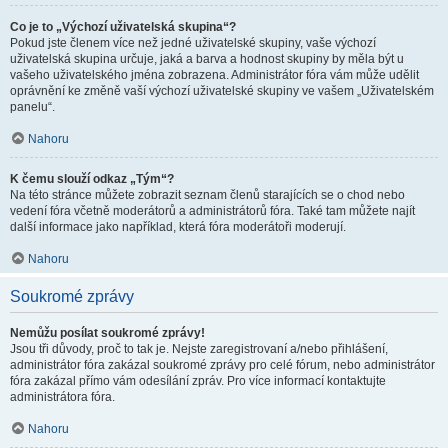
Co je to „Výchozí uživatelská skupina“?
Pokud jste členem více než jedné uživatelské skupiny, vaše výchozí
uživatelská skupina určuje, jaká a barva a hodnost skupiny by měla být u
vašeho uživatelského jména zobrazena. Administrátor fóra vám může udělit
oprávnění ke změně vaší výchozí uživatelské skupiny ve vašem „Uživatelském
panelu“.
Nahoru
K čemu slouží odkaz „Tým“?
Na této stránce můžete zobrazit seznam členů starajících se o chod nebo
vedení fóra včetně moderátorů a administrátorů fóra. Také tam můžete najít
další informace jako například, která fóra moderátoři moderují.
Nahoru
Soukromé zprávy
Nemůžu posílat soukromé zprávy!
Jsou tři důvody, proč to tak je. Nejste zaregistrovaní a/nebo přihlášení,
administrátor fóra zakázal soukromé zprávy pro celé fórum, nebo administrátor
fóra zakázal přímo vám odesílání zpráv. Pro více informací kontaktujte
administrátora fóra.
Nahoru