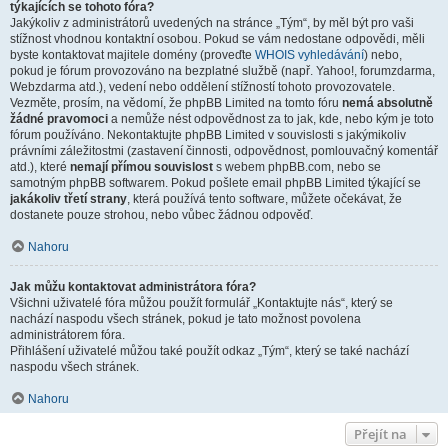
týkajících se tohoto fóra?
Jakýkoliv z administrátorů uvedených na stránce „Tým“, by měl být pro vaši
stížnost vhodnou kontaktní osobou. Pokud se vám nedostane odpovědi, měli
byste kontaktovat majitele domény (proveďte
WHOIS vyhledávání
) nebo,
pokud je fórum provozováno na bezplatné službě (např. Yahoo!, forumzdarma,
Webzdarma atd.), vedení nebo oddělení stížností tohoto provozovatele.
Vezměte, prosím, na vědomí, že phpBB Limited na tomto fóru
nemá absolutně
žádné pravomoci
a nemůže nést odpovědnost za to jak, kde, nebo kým je toto
fórum používáno. Nekontaktujte phpBB Limited v souvislosti s jakýmikoliv
právními záležitostmi (zastavení činnosti, odpovědnost, pomlouvačný komentář
atd.), které
nemají přímou souvislost
s webem phpBB.com, nebo se
samotným phpBB softwarem. Pokud pošlete email phpBB Limited týkající se
jakákoliv třetí strany
, která používá tento software, můžete očekávat, že
dostanete pouze strohou, nebo vůbec žádnou odpověď.
Nahoru
Jak můžu kontaktovat administrátora fóra?
Všichni uživatelé fóra můžou použít formulář „Kontaktujte nás“, který se
nachází naspodu všech stránek, pokud je tato možnost povolena
administrátorem fóra.
Přihlášení uživatelé můžou také použít odkaz „Tým“, který se také nachází
naspodu všech stránek.
Nahoru
Přejít na