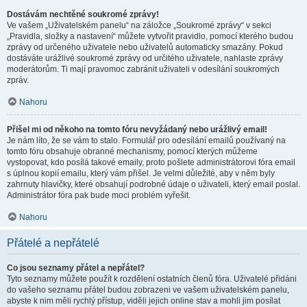
Dostávám nechtěné soukromé zprávy!
Ve vašem „Uživatelském panelu“ na záložce „Soukromé zprávy“ v sekci
„Pravidla, složky a nastavení“ můžete vytvořit pravidlo, pomocí kterého budou
zprávy od určeného uživatele nebo uživatelů automaticky smazány. Pokud
dostáváte urážlivé soukromé zprávy od určitého uživatele, nahlaste zprávy
moderátorům. Ti mají pravomoc zabránit uživateli v odesílání soukromých
zpráv.
Nahoru
Přišel mi od někoho na tomto fóru nevyžádaný nebo urážlivý email!
Je nám líto, že se vám to stalo. Formulář pro odesílání emailů používaný na
tomto fóru obsahuje obranné mechanismy, pomocí kterých můžeme
vystopovat, kdo posílá takové emaily, proto pošlete administrátorovi fóra email
s úplnou kopií emailu, který vám přišel. Je velmi důležité, aby v něm byly
zahrnuty hlavičky, které obsahují podrobné údaje o uživateli, který email poslal.
Administrátor fóra pak bude moci problém vyřešit.
Nahoru
Přátelé a nepřátelé
Co jsou seznamy přátel a nepřátel?
Tyto seznamy můžete použít k rozdělení ostatních členů fóra. Uživatelé přidáni
do vašeho seznamu přátel budou zobrazeni ve vašem uživatelském panelu,
abyste k nim měli rychlý přístup, viděli jejich online stav a mohli jim posílat