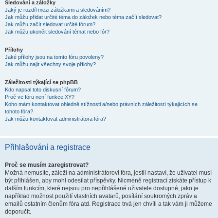
Sledování a záložky
Jaký je rozdíl mezi záložkami a sledováním?
Jak můžu přidat určité téma do záložek nebo téma začít sledovat?
Jak můžu začít sledovat určité fórum?
Jak můžu ukončit sledování témat nebo fór?
Přílohy
Jaké přílohy jsou na tomto fóru povoleny?
Jak můžu najít všechny svoje přílohy?
Záležitosti týkající se phpBB
Kdo napsal toto diskusní fórum?
Proč ve fóru není funkce XY?
Koho mám kontaktovat ohledně stížnosti a/nebo právních záležitostí týkajících se
tohoto fóra?
Jak můžu kontaktovat administrátora fóra?
Přihlašování a registrace
Proč se musím zaregistrovat?
Možná nemusíte, záleží na administrátorovi fóra, jestli nastaví, že uživatel musí
být přihlášen, aby mohl odesílat příspěvky. Nicméně registrací získáte přístup k
dalším funkcím, které nejsou pro nepřihlášené uživatele dostupné, jako je
například možnost použití vlastních avatarů, posílání soukromých zpráv a
emailů ostatním členům fóra atd. Registrace trvá jen chvíli a tak vám ji můžeme
doporučit.