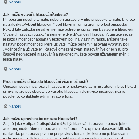
Nahoru
Jak můžu vytvořit hlasování/anketu?
Při posílání nového tématu, nebo při úpravě prvního příspěvku tématu, klikněte
na záložku „Vytvořit hlasování“ pod hlavním formulářem pro text příspěvku.
Pokud tuto záložku nevidíte, nemáte potřebné oprávnění k vytvoření hlasování.
Vložte „Hlasovací otázku“ a nejméně dvě „Možnosti hlasování“, ujistěte se, že
je každá možnost napsaná v textovém poli na vlastním řádku. Můžete také
nastavit počet možností, které uživatel může během hlasování vybrat (v poli
„Možností na uživatele“), časové omezení trvání hlasování ve dnech (0 pro
časově neomezené hlasování) a nakonec můžete povolit uživatelům měnit
jejich hlasy.
Nahoru
Proč nemůžu přidat do hlasování více možností?
Omezení počtu možností v hlasování je nastaveno administrátorem fóra. Pokud
si myslíte, že potřebujete do vašeho hlasování vložit více možností než je
povoleno, kontaktujte administrátora fóra.
Nahoru
Jak můžu upravit nebo smazat hlasování?
Stejně jako v případě příspěvků může být hlasování upraveno pouze jeho
autorem, moderátorem nebo administrátorem. Pro úpravu hlasování klikněte
na tlačítko pro úpravu prvního příspěvku v tématu, ke kterému je hlasování
vždy připojeno. Pokud zatím nikdo nehlasoval, uživatelé můžou smazat