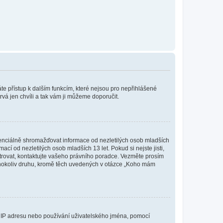
káte přístup k dalším funkcím, které nejsou pro nepřihlášené
rvá jen chvíli a tak vám ji můžeme doporučit.
enciálně shromažďovat informace od nezletilých osob mladších
í od nezletilých osob mladších 13 let. Pokud si nejste jisti,
istrovat, kontaktujte vašeho právního poradce. Vezměte prosím
kéhokoliv druhu, kromě těch uvedených v otázce „Koho mám
ši IP adresu nebo používání uživatelského jména, pomocí