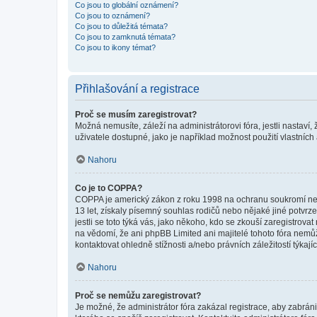
Co jsou to globální oznámení?
Co jsou to oznámení?
Co jsou to důležitá témata?
Co jsou to zamknutá témata?
Co jsou to ikony témat?
Přihlašování a registrace
Proč se musím zaregistrovat?
Možná nemusíte, záleží na administrátorovi fóra, jestli nastaví,
uživatele dostupné, jako je například možnost použití vlastních
Nahoru
Co je to COPPA?
COPPA je americký zákon z roku 1998 na ochranu soukromí nezl
13 let, získaly písemný souhlas rodičů nebo nějaké jiné potvrze
jestli se toto týká vás, jako někoho, kdo se zkouší zaregistro
na vědomí, že ani phpBB Limited ani majitelé tohoto fóra nem
kontaktovat ohledně stížnosti a/nebo právních záležitostí týkajíc
Nahoru
Proč se nemůžu zaregistrovat?
Je možné, že administrátor fóra zakázal registrace, aby zabrán