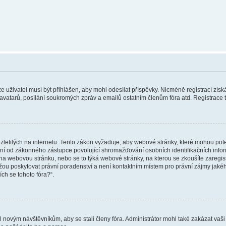
 že uživatel musí být přihlášen, aby mohl odesílat příspěvky. Nicméně registrací zís
 avatarů, posílání soukromých zpráv a emailů ostatním členům fóra atd. Registrace t
etilých na internetu. Tento zákon vyžaduje, aby webové stránky, které mohou pot
ní od zákonného zástupce povolující shromažďování osobních identifikačních informac
vat na webovou stránku, nebo se to týká webové stránky, na kterou se zkoušíte zareg
ůžou poskytovat právní poradenství a není kontaktním místem pro právní zájmy ja
ích se tohoto fóra?“.
il novým návštěvníkům, aby se stali členy fóra. Administrátor mohl také zakázat va