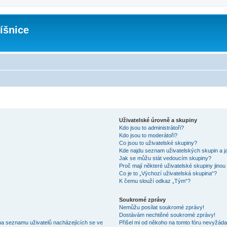
íšnice
Uživatelské úrovně a skupiny
Kdo jsou to administrátoři?
Kdo jsou to moderátoři?
Co jsou to uživatelské skupiny?
Kde najdu seznam uživatelských skupin a j
Jak se můžu stát vedoucím skupiny?
Proč mají některé uživatelské skupiny jinou
Co je to „Výchozí uživatelská skupina“?
K čemu slouží odkaz „Tým“?
Soukromé zprávy
Nemůžu posílat soukromé zprávy!
Dostávám nechtěné soukromé zprávy!
na seznamu uživatelů nacházejících se ve
Přišel mi od někoho na tomto fóru nevyžáda