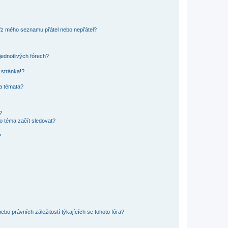
o/z mého seznamu přátel nebo nepřátel?
jednotlivých fórech?
 stránka!?
 a témata?
?
o téma začít sledovat?
?
bo právních záležitostí týkajících se tohoto fóra?