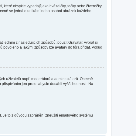
í, které obvykle vypadají jako hvězdičky, tečky nebo čtverečky
 a obecně se jedná o unikátní nebo osobní obrázek každého
t jedním z následujících způsobů: použít Gravatar, vybrat si
tarů povoleno a jakými způsoby lze avatary do fóra přidat. Pokud
itých uživatelů např. moderátorů a administrátorů. Obecně
přispíváním jen proto, abyste dosáhli vyšší hodnosti. Na
lil. Je to z důvodu zabránění zneužití emailového systému