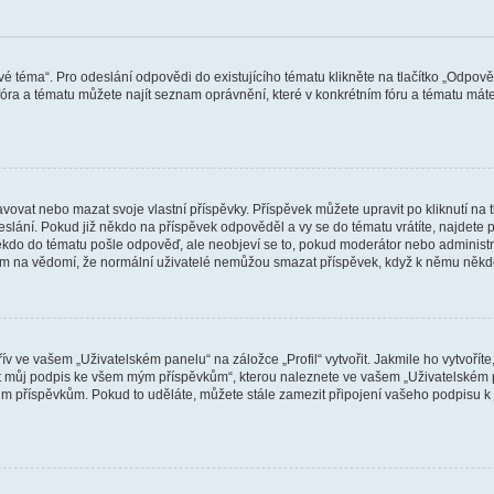
vé téma“. Pro odeslání odpovědi do existujícího tématu klikněte na tlačítko „Odpově
ra a tématu můžete najít seznam oprávnění, které v konkrétním fóru a tématu máte.
vat nebo mazat svoje vlastní příspěvky. Příspěvek můžete upravit po kliknutí na tla
ání. Pokud již někdo na příspěvek odpověděl a vy se do tématu vrátíte, najdete pod
ěkdo do tématu pošle odpověď, ale neobjeví se to, pokud moderátor nebo administr
osím na vědomí, že normální uživatelé nemůžou smazat příspěvek, když k němu něk
v ve vašem „Uživatelském panelu“ na záložce „Profil“ vytvořit. Jakmile ho vytvořít
jit můj podpis ke všem mým příspěvkům“, kterou naleznete ve vašem „Uživatelském p
im příspěvkům. Pokud to uděláte, můžete stále zamezit připojení vašeho podpisu k