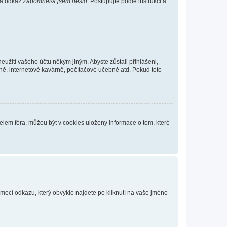
 na odkaz
Zapomněl/a jsem heslo
. Postupujte podle instrukcí a
eužití vašeho účtu někým jiným. Abyste zůstali přihlášeni,
vně, internetové kavárně, počítačové učebně atd. Pokud toto
elem fóra, můžou být v cookies uloženy informace o tom, které
omocí odkazu, který obvykle najdete po kliknutí na vaše jméno