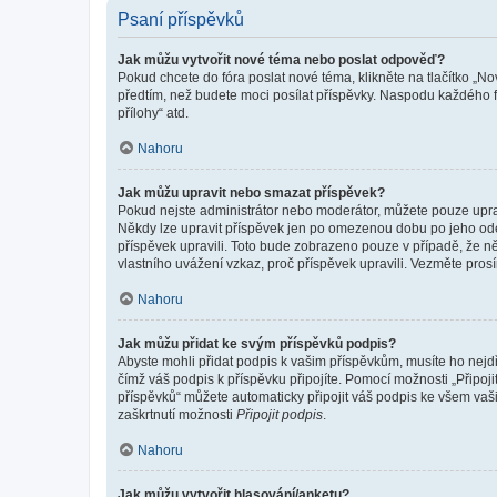
Psaní příspěvků
Jak můžu vytvořit nové téma nebo poslat odpověď?
Pokud chcete do fóra poslat nové téma, klikněte na tlačítko „No
předtím, než budete moci posílat příspěvky. Naspodu každého fó
přílohy“ atd.
Nahoru
Jak můžu upravit nebo smazat příspěvek?
Pokud nejste administrátor nebo moderátor, můžete pouze upravo
Někdy lze upravit příspěvek jen po omezenou dobu po jeho odesl
příspěvek upravili. Toto bude zobrazeno pouze v případě, že n
vlastního uvážení vzkaz, proč příspěvek upravili. Vezměte pr
Nahoru
Jak můžu přidat ke svým příspěvků podpis?
Abyste mohli přidat podpis k vašim příspěvkům, musíte ho nejdří
čímž váš podpis k příspěvku připojíte. Pomocí možnosti „Připo
příspěvků“ můžete automaticky připojit váš podpis ke všem vaš
zaškrtnutí možnosti
Připojit podpis
.
Nahoru
Jak můžu vytvořit hlasování/anketu?