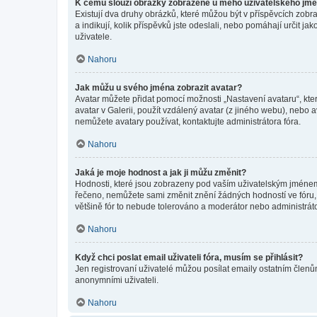
K čemu slouží obrázky zobrazené u mého uživatelského jm
Existují dva druhy obrázků, které můžou být v příspěvcích zobr
a indikují, kolik příspěvků jste odeslali, nebo pomáhají určit 
uživatele.
Nahoru
Jak můžu u svého jména zobrazit avatar?
Avatar můžete přidat pomocí možnosti „Nastavení avataru“, kter
avatar v Galerii, použít vzdálený avatar (z jiného webu), nebo a
nemůžete avatary používat, kontaktujte administrátora fóra.
Nahoru
Jaká je moje hodnost a jak ji můžu změnit?
Hodnosti, které jsou zobrazeny pod vaším uživatelským jménem, i
řečeno, nemůžete sami změnit znění žádných hodností ve fóru, 
většině fór to nebude tolerováno a moderátor nebo administrát
Nahoru
Když chci poslat email uživateli fóra, musím se přihlásit?
Jen registrovaní uživatelé můžou posílat emaily ostatním členům
anonymními uživateli.
Nahoru