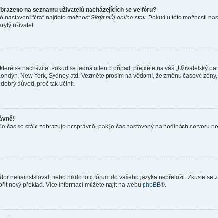
obrazeno na seznamu uživatelů nacházejících se ve fóru?
né nastavení fóra“ najdete možnost
Skrýt můj online stav
. Pokud u této možnosti nas
rytý uživatel.
teré se nacházíte. Pokud se jedná o tento případ, přejděte na váš „Uživatelský pa
a, Londýn, New York, Sydney atd. Vezměte prosím na vědomí, že změnu časové zóny, 
 dobrý důvod, proč tak učinit.
rávně!
ě, ale čas se stále zobrazuje nesprávně, pak je čas nastavený na hodinách serveru 
or nenainstaloval, nebo nikdo toto fórum do vašeho jazyka nepřeložil. Zkuste se ze
ořit nový překlad. Více informací můžete najít na webu
phpBB
®.