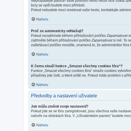
Nepropadejte panice! Vaše původní heslo nelze sice získat zpě
brzy se opět budete moci přihlásit.
Pokud nebudete moci resetovat vaše heslo, kontaktujte administ
Nahoru
Proč se automaticky odhlašuji?
Pokud nezatrhnete během přihlašování políčko
Zapamatovat s
zatrhněte během přihlašování políčko
Zapamatovat si mě
. To 
zaškrtávací políčko nevidíte, znamená to, že administrátor fóra 
Nahoru
K čemu slouží funkce „Smazat všechny cookies fóra“?
Funkce „Smazat všechny cookies fóra“ smaže cookies vytvořené 
příspěvky jste četli, a které ještě ne. Pokud máte problém s 
Nahoru
Předvolby a nastavení uživatele
Jak můžu změnit svoje nastavení?
Pokud jste se ve fóru zaregistrovali, jsou všechna vaše nastav
nahoře na stránkách fóra. V „Uživatelském panelu“ budete moc
Nahoru