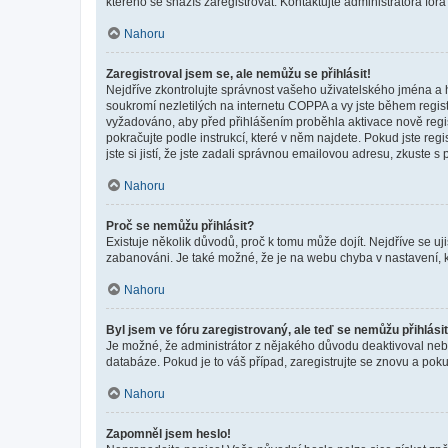
kterého se snažíš zaregistrovat. Kontaktujte administrátora fór
Nahoru
Zaregistroval jsem se, ale nemůžu se přihlásit!
Nejdříve zkontrolujte správnost vašeho uživatelského jména a 
soukromí nezletilých na internetu COPPA a vy jste během registr
vyžadováno, aby před přihlášením proběhla aktivace nově regis
pokračujte podle instrukcí, které v něm najdete. Pokud jste re
jste si jistí, že jste zadali správnou emailovou adresu, zkuste 
Nahoru
Proč se nemůžu přihlásit?
Existuje několik důvodů, proč k tomu může dojít. Nejdříve se ujis
zabanováni. Je také možné, že je na webu chyba v nastavení, k
Nahoru
Byl jsem ve fóru zaregistrovaný, ale teď se nemůžu přihlásit
Je možné, že administrátor z nějakého důvodu deaktivoval nebo 
databáze. Pokud je to váš případ, zaregistrujte se znovu a pokus
Nahoru
Zapomněl jsem heslo!