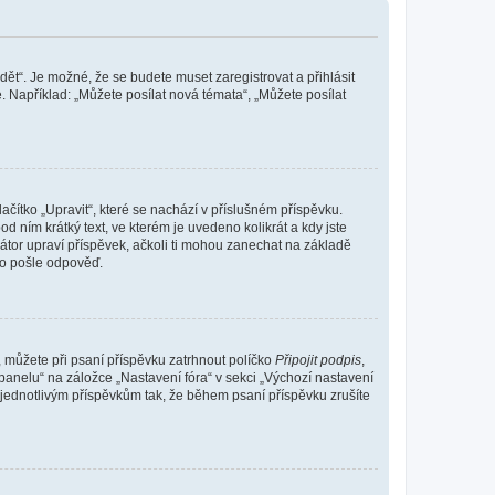
dět“. Je možné, že se budete muset zaregistrovat a přihlásit
 Například: „Můžete posílat nová témata“, „Můžete posílat
čítko „Upravit“, které se nachází v příslušném příspěvku.
 ním krátký text, ve kterém je uvedeno kolikrát a kdy jste
átor upraví příspěvek, ačkoli ti mohou zanechat na základě
do pošle odpověď.
e, můžete při psaní příspěvku zatrhnout políčko
Připojit podpis
,
anelu“ na záložce „Nastavení fóra“ v sekci „Výchozí nastavení
 jednotlivým příspěvkům tak, že během psaní příspěvku zrušíte