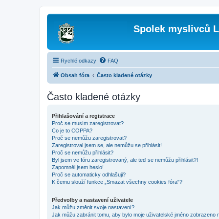
Spolek myslivců L
Rychlé odkazy
FAQ
Obsah fóra
Často kladené otázky
Často kladené otázky
Přihlašování a registrace
Proč se musím zaregistrovat?
Co je to COPPA?
Proč se nemůžu zaregistrovat?
Zaregistroval jsem se, ale nemůžu se přihlásit!
Proč se nemůžu přihlásit?
Byl jsem ve fóru zaregistrovaný, ale teď se nemůžu přihlásit?!
Zapomněl jsem heslo!
Proč se automaticky odhlašuji?
K čemu slouží funkce „Smazat všechny cookies fóra“?
Předvolby a nastavení uživatele
Jak můžu změnit svoje nastavení?
Jak můžu zabránit tomu, aby bylo moje uživatelské jméno zobrazeno 