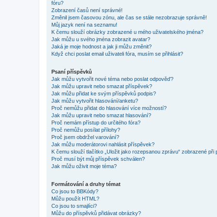
fóru?
Zobrazení časů není správné!
Změnil jsem časovou zónu, ale čas se stále nezobrazuje správně!
Můj jazyk není na seznamu!
K čemu slouží obrázky zobrazené u mého uživatelského jména?
Jak můžu u svého jména zobrazit avatar?
Jaká je moje hodnost a jak ji můžu změnit?
Když chci poslat email uživateli fóra, musím se přihlásit?
Psaní příspěvků
Jak můžu vytvořit nové téma nebo poslat odpověď?
Jak můžu upravit nebo smazat příspěvek?
Jak můžu přidat ke svým příspěvků podpis?
Jak můžu vytvořit hlasování/anketu?
Proč nemůžu přidat do hlasování více možností?
Jak můžu upravit nebo smazat hlasování?
Proč nemám přístup do určitého fóra?
Proč nemůžu posílat přílohy?
Proč jsem obdržel varování?
Jak můžu moderátorovi nahlásit příspěvek?
K čemu slouží tlačítko „Uložit jako rozepsanou zprávu“ zobrazené při
Proč musí být můj příspěvek schválen?
Jak můžu oživit moje téma?
Formátování a druhy témat
Co jsou to BBKódy?
Můžu použít HTML?
Co jsou to smajlíci?
Můžu do příspěvků přidávat obrázky?