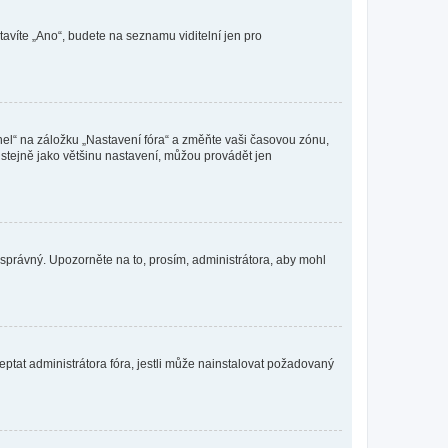
tavíte „Ano“, budete na seznamu viditelní jen pro
nel“ na záložku „Nastavení fóra“ a změňte vaši časovou zónu,
stejně jako většinu nastavení, můžou provádět jen
nesprávný. Upozorněte na to, prosím, administrátora, aby mohl
ptat administrátora fóra, jestli může nainstalovat požadovaný