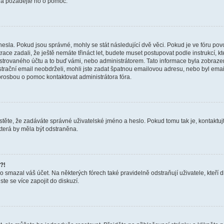
a a požádejte ho o pomoc.
hesla. Pokud jsou správné, mohly se stát následující dvě věci. Pokud je ve fóru 
ace zadali, že ještě nemáte třináct let, budete muset postupovat podle instrukcí, kt
trovaného účtu a to buď vámi, nebo administrátorem. Tato informace byla zobrazena
gistrační email neobdrželi, mohli jste zadat špatnou emailovou adresu, nebo byl em
s prosbou o pomoc kontaktovat administrátora fóra.
těte, že zadáváte správné uživatelské jméno a heslo. Pokud tomu tak je, kontaktujte a
terá by měla být odstraněna.
?!
smazal váš účet. Na některých fórech také pravidelně odstraňují uživatele, kteří d
te se více zapojit do diskuzí.