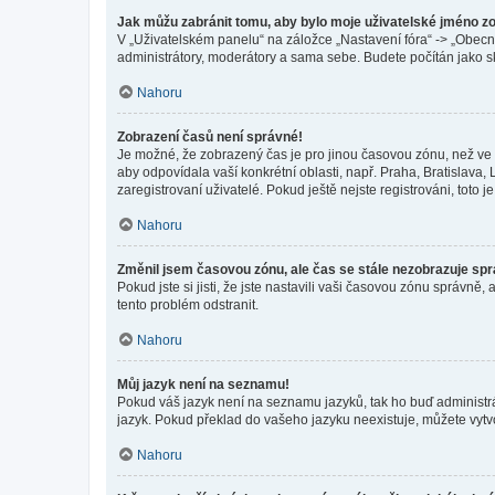
Jak můžu zabránit tomu, aby bylo moje uživatelské jméno z
V „Uživatelském panelu“ na záložce „Nastavení fóra“ -> „Obec
administrátory, moderátory a sama sebe. Budete počítán jako sk
Nahoru
Zobrazení časů není správné!
Je možné, že zobrazený čas je pro jinou časovou zónu, než ve k
aby odpovídala vaší konkrétní oblasti, např. Praha, Bratislav
zaregistrovaní uživatelé. Pokud ještě nejste registrováni, toto je
Nahoru
Změnil jsem časovou zónu, ale čas se stále nezobrazuje sp
Pokud jste si jisti, že jste nastavili vaši časovou zónu správn
tento problém odstranit.
Nahoru
Můj jazyk není na seznamu!
Pokud váš jazyk není na seznamu jazyků, tak ho buď administrát
jazyk. Pokud překlad do vašeho jazyku neexistuje, můžete vytv
Nahoru