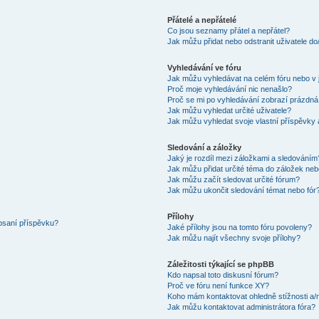
Přátelé a nepřátelé
Co jsou seznamy přátel a nepřátel?
Jak můžu přidat nebo odstranit uživatele d
Vyhledávání ve fóru
Jak můžu vyhledávat na celém fóru nebo v 
Proč moje vyhledávání nic nenašlo?
Proč se mi po vyhledávání zobrazí prázdná
Jak můžu vyhledat určité uživatele?
Jak můžu vyhledat svoje vlastní příspěvky
Sledování a záložky
Jaký je rozdíl mezi záložkami a sledováním
Jak můžu přidat určité téma do záložek neb
Jak můžu začít sledovat určité fórum?
Jak můžu ukončit sledování témat nebo fór
Přílohy
 psaní příspěvku?
Jaké přílohy jsou na tomto fóru povoleny?
Jak můžu najít všechny svoje přílohy?
Záležitosti týkající se phpBB
Kdo napsal toto diskusní fórum?
Proč ve fóru není funkce XY?
Koho mám kontaktovat ohledně stížnosti a/ne
Jak můžu kontaktovat administrátora fóra?