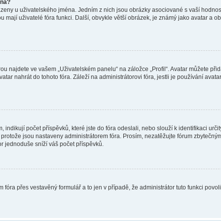
éna?
azeny u uživatelského jména. Jedním z nich jsou obrázky asociované s vaší hodnost
jakou mají uživatelé fóra funkci. Další, obvykle větší obrázek, je známý jako avatar
ou najdete ve vašem „Uživatelském panelu“ na záložce „Profil“. Avatar můžete přida
vatar nahrát do tohoto fóra. Záleží na administrátorovi fóra, jestli je používání ava
ndikují počet příspěvků, které jste do fóra odeslali, nebo slouží k identifikaci urč
protože jsou nastaveny administrátorem fóra. Prosím, nezatěžujte fórum zbytečným 
or jednoduše sníží váš počet příspěvků.
 fóra přes vestavěný formulář a to jen v případě, že administrátor tuto funkci povo