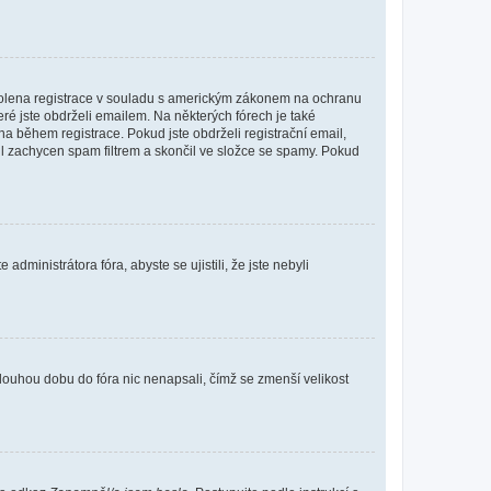
povolena registrace v souladu s americkým zákonem na ochranu
eré jste obdrželi emailem. Na některých fórech je také
 během registrace. Pokud jste obdrželi registrační email,
ail zachycen spam filtrem a skončil ve složce se spamy. Pokud
dministrátora fóra, abyste se ujistili, že jste nebyli
louhou dobu do fóra nic nenapsali, čímž se zmenší velikost