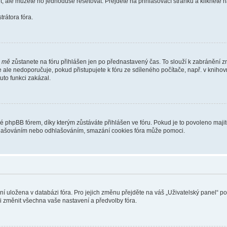
t, ale můžete ho jednoduše resetovat. Přejděte na přihlašovací stránku a klikněte
rátora fóra.
i mě
zůstanete na fóru přihlášen jen po přednastavený čas. To slouží k zabránění zn
se ale nedoporučuje, pokud přistupujete k fóru ze sdíleného počítače, např. v kniho
tuto funkci zakázal.
phpBB fórem, díky kterým zůstáváte přihlášen ve fóru. Pokud je to povoleno majit
přihlašováním nebo odhlašováním, smazání cookies fóra může pomoci.
ení uložena v databázi fóra. Pro jejich změnu přejděte na váš „Uživatelský panel“ p
i změnit všechna vaše nastavení a předvolby fóra.