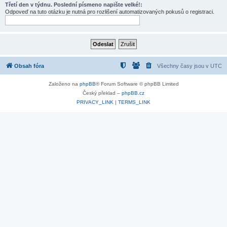
Třetí den v týdnu. Poslední písmeno napište velké!:
Odpoveď na tuto otázku je nutná pro rozlišení automatizovaných pokusů o registraci.
Obsah fóra
Všechny časy jsou v
UTC
Založeno na
phpBB
® Forum Software © phpBB Limited
Český překlad –
phpBB.cz
PRIVACY_LINK
|
TERMS_LINK