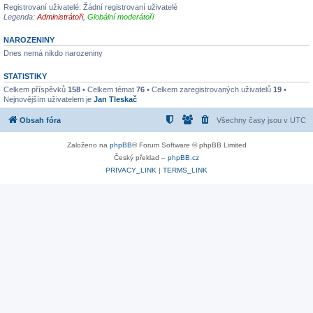
Registrovaní uživatelé: Žádní registrovaní uživatelé
Legenda:
Administrátoři
,
Globální moderátoři
NAROZENINY
Dnes nemá nikdo narozeniny
STATISTIKY
Celkem příspěvků
158
• Celkem témat
76
• Celkem zaregistrovaných uživatelů
19
•
Nejnovějším uživatelem je
Jan Tleskač
Obsah fóra
Všechny časy jsou v
UTC
Založeno na
phpBB
® Forum Software © phpBB Limited
Český překlad –
phpBB.cz
PRIVACY_LINK
|
TERMS_LINK