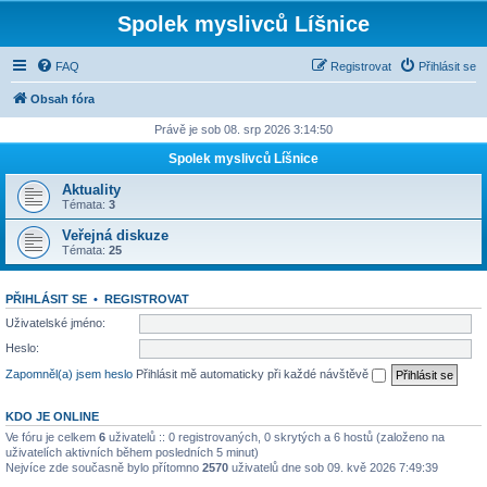
Spolek myslivců Líšnice
FAQ
Registrovat
Přihlásit se
Obsah fóra
Právě je sob 08. srp 2026 3:14:50
Spolek myslivců Líšnice
Aktuality
Témata:
3
Veřejná diskuze
Témata:
25
PŘIHLÁSIT SE
•
REGISTROVAT
Uživatelské jméno:
Heslo:
Zapomněl(a) jsem heslo
Přihlásit mě automaticky při každé návštěvě
KDO JE ONLINE
Ve fóru je celkem
6
uživatelů :: 0 registrovaných, 0 skrytých a 6 hostů (založeno na
uživatelích aktivních během posledních 5 minut)
Nejvíce zde současně bylo přítomno
2570
uživatelů dne sob 09. kvě 2026 7:49:39