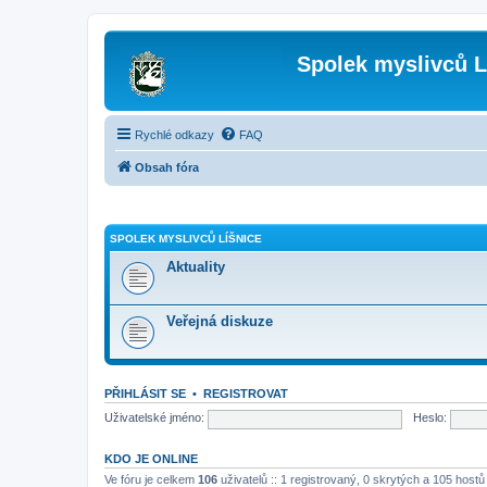
Spolek myslivců L
Rychlé odkazy
FAQ
Obsah fóra
SPOLEK MYSLIVCŮ LÍŠNICE
Aktuality
Veřejná diskuze
PŘIHLÁSIT SE
•
REGISTROVAT
Uživatelské jméno:
Heslo:
KDO JE ONLINE
Ve fóru je celkem
106
uživatelů :: 1 registrovaný, 0 skrytých a 105 host