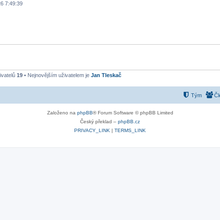
26 7:49:39
ivatelů
19
• Nejnovějším uživatelem je
Jan Tleskač
Tým
Čl
Založeno na
phpBB
® Forum Software © phpBB Limited
Český překlad –
phpBB.cz
PRIVACY_LINK
|
TERMS_LINK