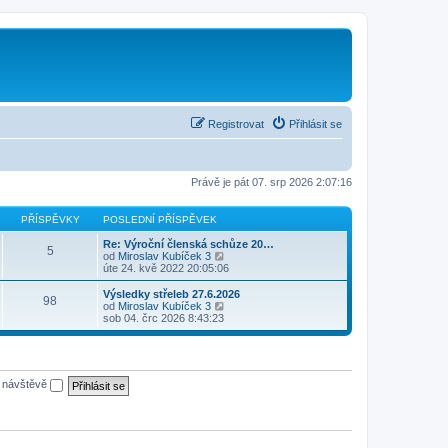
Registrovat
Přihlásit se
Právě je pát 07. srp 2026 2:07:16
PŘÍSPĚVKY
POSLEDNÍ PŘÍSPĚVEK
Re: Výroční členská schůze 20…
5
Z
od
Miroslav Kubíček 3
o
úte 24. kvě 2022 20:05:06
b
r
Výsledky střeleb 27.6.2026
98
a
Z
od
Miroslav Kubíček 3
z
o
sob 04. črc 2026 8:43:23
i
b
t
r
p
a
o
z
s
i
é návštěvě
l
t
e
p
d
o
n
s
í
l
p