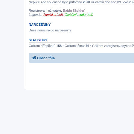
Nejvíce zde současně bylo přítomno
2570
uživatelů dne sob 09. kvě 20
Registrovaní uživatelé:
Baidu [Spider]
Legenda:
Administrátoři
,
Globální moderátoři
NAROZENINY
Dnes nemá nikdo narozeniny
STATISTIKY
Celkem příspěvků
158
• Celkem témat
76
• Celkem zaregistrovaných už
Obsah fóra