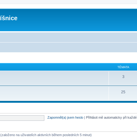
íšnice
TÉMATA
3
25
Zapomněl(a) jsem heslo
|
Přihlásit mě automaticky při každ
ů (založeno na uživatelích aktivních během posledních 5 minut)