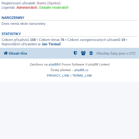
Registrovaní uživatelé:
Baidu [Spider]
Legenda:
Administrátoři
,
Globální moderátoři
NAROZENINY
Dnes nemá nikdo narozeniny
STATISTIKY
Celkem příspěvků
158
• Celkem témat
76
• Celkem zaregistrovaných uživatelů
19
•
Nejnovějším uživatelem je
Jan Tleskač
Obsah fóra
Všechny časy jsou v
UTC
Založeno na
phpBB
® Forum Software © phpBB Limited
Český překlad –
phpBB.cz
PRIVACY_LINK
|
TERMS_LINK