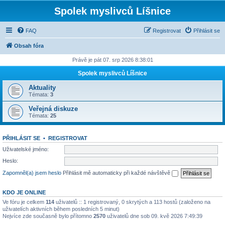
Spolek myslivců Líšnice
FAQ
Registrovat
Přihlásit se
Obsah fóra
Právě je pát 07. srp 2026 8:38:01
Spolek myslivců Líšnice
Aktuality
Témata:
3
Veřejná diskuze
Témata:
25
PŘIHLÁSIT SE
•
REGISTROVAT
Uživatelské jméno:
Heslo:
Zapomněl(a) jsem heslo
Přihlásit mě automaticky při každé návštěvě
KDO JE ONLINE
Ve fóru je celkem
114
uživatelů :: 1 registrovaný, 0 skrytých a 113 hostů (založeno na
uživatelích aktivních během posledních 5 minut)
Nejvíce zde současně bylo přítomno
2570
uživatelů dne sob 09. kvě 2026 7:49:39