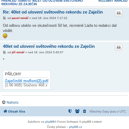
PŘEHLED TÉMATU: 40LET OD ULOVENÍ SVĚTOVÉHO
ROZŠÍŘIT NÁHLED
REKORDU ZE ZAJEČIN
Re: 40let od ulovení světového rekordu ze Zaječin
od
pavel minář
» ned 18. úno 2024 7:17:22
Od odlovu uteklo ve skutečnosti 50 let, nicméně Láďa to redakci dal
vědět.
40let od ulovení světového rekordu ze Zaječin
od
jiří minář
» ned 18. úno 2024 5:45:07
*
PŘÍLOHY
Zaječinští mufloni(2).pdf
(1.96 MiB) Staženo 468 x
Nahoru
Obsah fóra
Všechny časy jsou v
UTC
Založeno na
phpBB
® Forum Software © phpBB Limited
Český překlad –
phpBB.cz