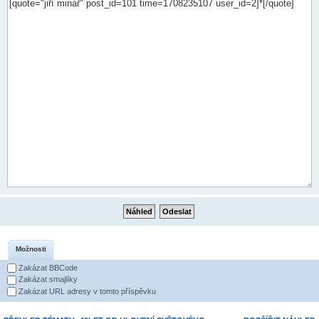
Možnosti
Zakázat BBCode
Zakázat smajlíky
Zakázat URL adresy v tomto příspěvku