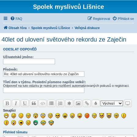
Spolek myslivců Líšnice
FAQ
Registrovat
Přihlásit se
Obsah fóra
Spolek myslivců Líšnice
Veřejná diskuze
40let od ulovení světového rekordu ze Zaječin
ODESLAT ODPOVĚĎ
Uživatelské jméno:
Předmět:
Třetí den v týdnu. Poslední písmeno napište velké!:
Odpoveď na tuto otázku je nutná pro rozlišení automatizovaných pokusů o registraci.
Smajlíci
Přehled tématu