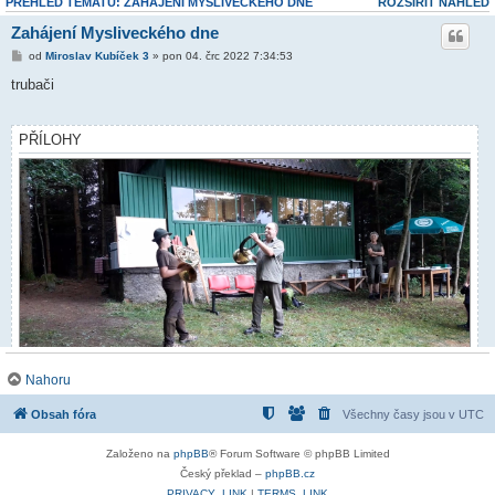
PŘEHLED TÉMATU: ZAHÁJENÍ MYSLIVECKÉHO DNE
ROZŠÍŘIT NÁHLED
Zahájení Mysliveckého dne
od
Miroslav Kubíček 3
» pon 04. črc 2022 7:34:53
trubači
PŘÍLOHY
Nahoru
Obsah fóra
Všechny časy jsou v
UTC
Screenshot_20220701-154221_Video Player.jpg (789.61 KiB)
Zobrazeno 3048 x
Založeno na
phpBB
® Forum Software © phpBB Limited
Český překlad –
phpBB.cz
PRIVACY_LINK
|
TERMS_LINK