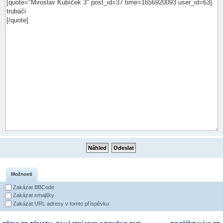
Možnosti
Zakázat BBCode
Zakázat smajlíky
Zakázat URL adresy v tomto příspěvku