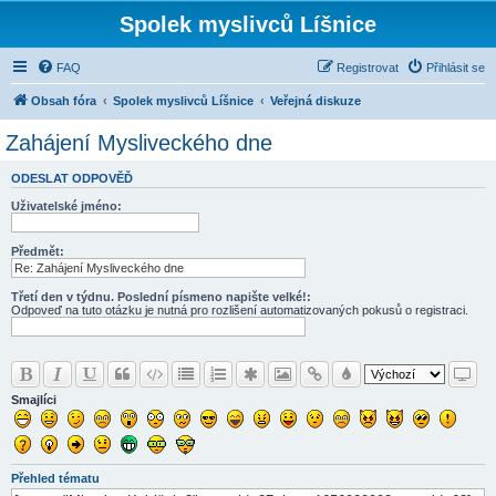
Spolek myslivců Líšnice
FAQ
Registrovat
Přihlásit se
Obsah fóra
Spolek myslivců Líšnice
Veřejná diskuze
Zahájení Mysliveckého dne
ODESLAT ODPOVĚĎ
Uživatelské jméno:
Předmět:
Třetí den v týdnu. Poslední písmeno napište velké!:
Odpoveď na tuto otázku je nutná pro rozlišení automatizovaných pokusů o registraci.
Smajlíci
Přehled tématu