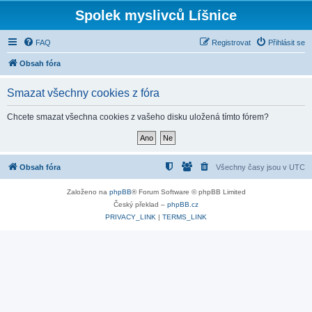
Spolek myslivců Líšnice
FAQ
Registrovat
Přihlásit se
Obsah fóra
Smazat všechny cookies z fóra
Chcete smazat všechna cookies z vašeho disku uložená tímto fórem?
Obsah fóra
Všechny časy jsou v
UTC
Založeno na
phpBB
® Forum Software © phpBB Limited
Český překlad –
phpBB.cz
PRIVACY_LINK
|
TERMS_LINK