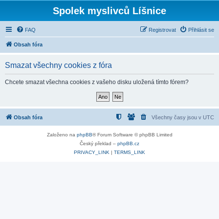
Spolek myslivců Líšnice
FAQ
Registrovat
Přihlásit se
Obsah fóra
Smazat všechny cookies z fóra
Chcete smazat všechna cookies z vašeho disku uložená tímto fórem?
Obsah fóra
Všechny časy jsou v
UTC
Založeno na
phpBB
® Forum Software © phpBB Limited
Český překlad –
phpBB.cz
PRIVACY_LINK
|
TERMS_LINK