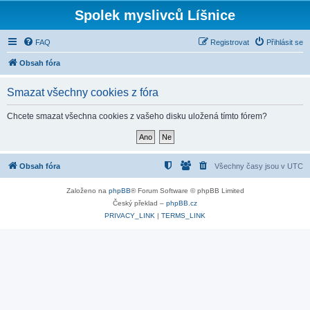
Spolek myslivců Líšnice
FAQ
Registrovat
Přihlásit se
Obsah fóra
Smazat všechny cookies z fóra
Chcete smazat všechna cookies z vašeho disku uložená tímto fórem?
Obsah fóra
Všechny časy jsou v
UTC
Založeno na
phpBB
® Forum Software © phpBB Limited
Český překlad –
phpBB.cz
PRIVACY_LINK
|
TERMS_LINK