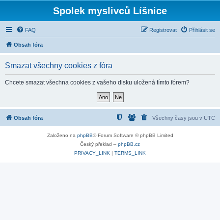
Spolek myslivců Líšnice
FAQ
Registrovat
Přihlásit se
Obsah fóra
Smazat všechny cookies z fóra
Chcete smazat všechna cookies z vašeho disku uložená tímto fórem?
Obsah fóra
Všechny časy jsou v
UTC
Založeno na
phpBB
® Forum Software © phpBB Limited
Český překlad –
phpBB.cz
PRIVACY_LINK
|
TERMS_LINK