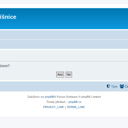
íšnice
fórem?
Tým
Čl
Založeno na
phpBB
® Forum Software © phpBB Limited
Český překlad –
phpBB.cz
PRIVACY_LINK
|
TERMS_LINK