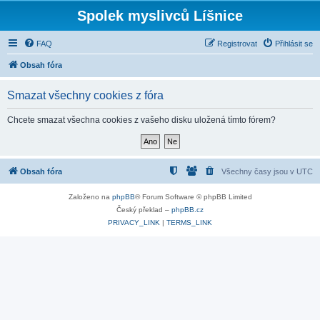
Spolek myslivců Líšnice
FAQ
Registrovat
Přihlásit se
Obsah fóra
Smazat všechny cookies z fóra
Chcete smazat všechna cookies z vašeho disku uložená tímto fórem?
Obsah fóra
Všechny časy jsou v
UTC
Založeno na
phpBB
® Forum Software © phpBB Limited
Český překlad –
phpBB.cz
PRIVACY_LINK
|
TERMS_LINK