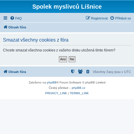
Spolek myslivců Líšnice
FAQ
Registrovat
Přihlásit se
Obsah fóra
Smazat všechny cookies z fóra
Chcete smazat všechna cookies z vašeho disku uložená tímto fórem?
Obsah fóra
Všechny časy jsou v
UTC
Založeno na
phpBB
® Forum Software © phpBB Limited
Český překlad –
phpBB.cz
PRIVACY_LINK
|
TERMS_LINK