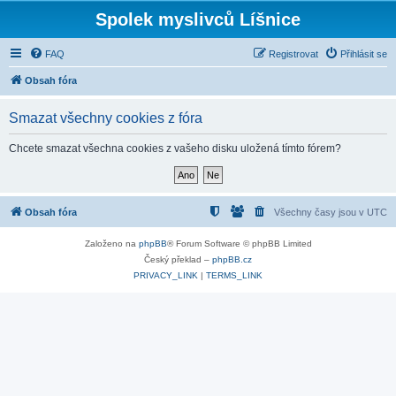
Spolek myslivců Líšnice
FAQ
Registrovat
Přihlásit se
Obsah fóra
Smazat všechny cookies z fóra
Chcete smazat všechna cookies z vašeho disku uložená tímto fórem?
Obsah fóra
Všechny časy jsou v
UTC
Založeno na
phpBB
® Forum Software © phpBB Limited
Český překlad –
phpBB.cz
PRIVACY_LINK
|
TERMS_LINK