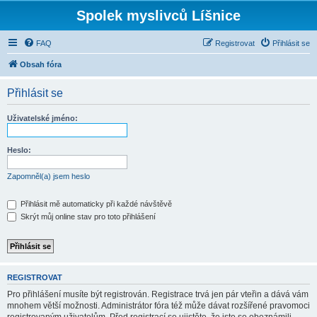
Spolek myslivců Líšnice
FAQ
Registrovat
Přihlásit se
Obsah fóra
Přihlásit se
Uživatelské jméno:
Heslo:
Zapomněl(a) jsem heslo
Přihlásit mě automaticky při každé návštěvě
Skrýt můj online stav pro toto přihlášení
REGISTROVAT
Pro přihlášení musíte být registrován. Registrace trvá jen pár vteřin a dává vám
mnohem větší možnosti. Administrátor fóra též může dávat rozšířené pravomoci
registrovaným uživatelům. Před registrací se ujistěte, že jste se obeznámili