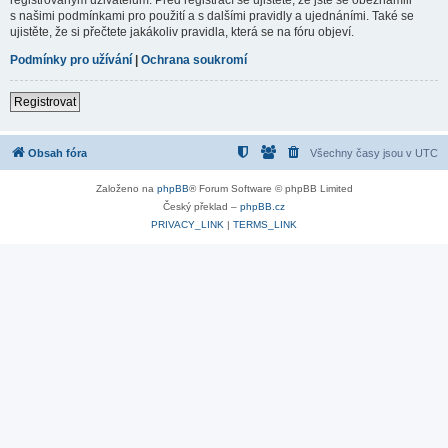
s našimi podmínkami pro použití a s dalšími pravidly a ujednáními. Také se
ujistěte, že si přečtete jakákoliv pravidla, která se na fóru objeví.
Podmínky pro užívání
|
Ochrana soukromí
Registrovat
Obsah fóra
Všechny časy jsou v
UTC
Založeno na
phpBB
® Forum Software © phpBB Limited
Český překlad –
phpBB.cz
PRIVACY_LINK
|
TERMS_LINK