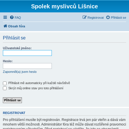
Spolek myslivců Líšnice
FAQ
Registrovat
Přihlásit se
Obsah fóra
Přihlásit se
Uživatelské jméno:
Heslo:
Zapomněl(a) jsem heslo
Přihlásit mě automaticky při každé návštěvě
Skrýt můj online stav pro toto přihlášení
REGISTROVAT
Pro přihlášení musíte být registrován. Registrace trvá jen pár vteřin a dává vám
mnohem větší možnosti. Administrátor fóra též může dávat rozšířené pravomoci
registrovaným uživatelům. Před registrací se ujistěte, že jste se obeznámili