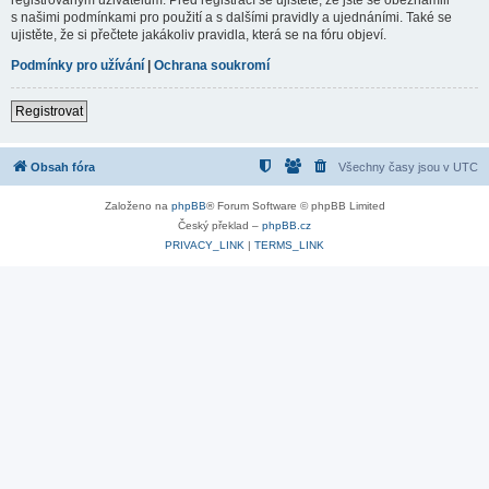
s našimi podmínkami pro použití a s dalšími pravidly a ujednáními. Také se
ujistěte, že si přečtete jakákoliv pravidla, která se na fóru objeví.
Podmínky pro užívání
|
Ochrana soukromí
Registrovat
Obsah fóra
Všechny časy jsou v
UTC
Založeno na
phpBB
® Forum Software © phpBB Limited
Český překlad –
phpBB.cz
PRIVACY_LINK
|
TERMS_LINK