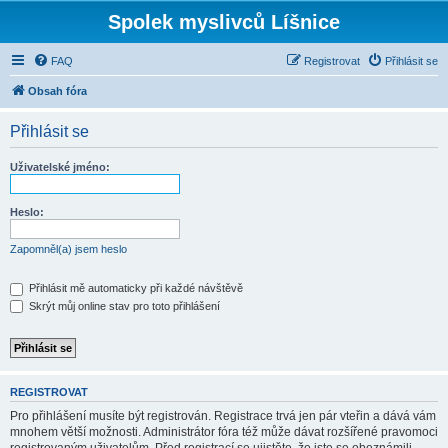
Spolek myslivců Líšnice
FAQ
Registrovat
Přihlásit se
Obsah fóra
Přihlásit se
Uživatelské jméno:
Heslo:
Zapomněl(a) jsem heslo
Přihlásit mě automaticky při každé návštěvě
Skrýt můj online stav pro toto přihlášení
REGISTROVAT
Pro přihlášení musíte být registrován. Registrace trvá jen pár vteřin a dává vám
mnohem větší možnosti. Administrátor fóra též může dávat rozšířené pravomoci
registrovaným uživatelům. Před registrací se ujistěte, že jste se obeznámili