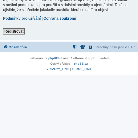
s našimi podmínkami pro použití a s dalšími pravidly a ujednáními. Také se
ujistěte, že si přečtete jakákoliv pravidla, která se na fóru objeví.
Podmínky pro užívání
|
Ochrana soukromí
Registrovat
Obsah fóra
Všechny časy jsou v
UTC
Založeno na
phpBB
® Forum Software © phpBB Limited
Český překlad –
phpBB.cz
PRIVACY_LINK
|
TERMS_LINK