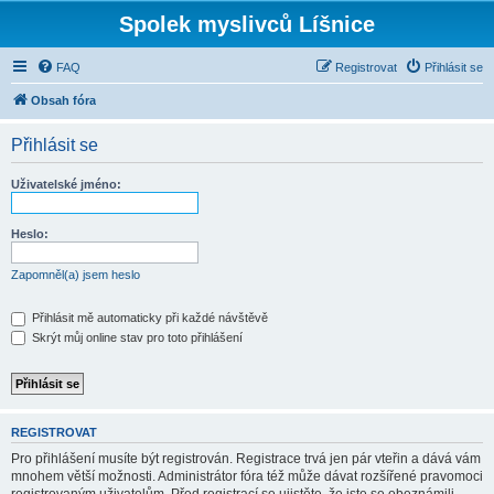
Spolek myslivců Líšnice
FAQ
Registrovat
Přihlásit se
Obsah fóra
Přihlásit se
Uživatelské jméno:
Heslo:
Zapomněl(a) jsem heslo
Přihlásit mě automaticky při každé návštěvě
Skrýt můj online stav pro toto přihlášení
REGISTROVAT
Pro přihlášení musíte být registrován. Registrace trvá jen pár vteřin a dává vám
mnohem větší možnosti. Administrátor fóra též může dávat rozšířené pravomoci
registrovaným uživatelům. Před registrací se ujistěte, že jste se obeznámili