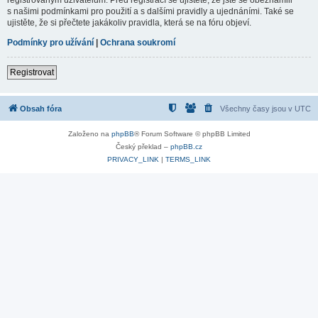
s našimi podmínkami pro použití a s dalšími pravidly a ujednáními. Také se
ujistěte, že si přečtete jakákoliv pravidla, která se na fóru objeví.
Podmínky pro užívání
|
Ochrana soukromí
Registrovat
Obsah fóra
Všechny časy jsou v
UTC
Založeno na
phpBB
® Forum Software © phpBB Limited
Český překlad –
phpBB.cz
PRIVACY_LINK
|
TERMS_LINK