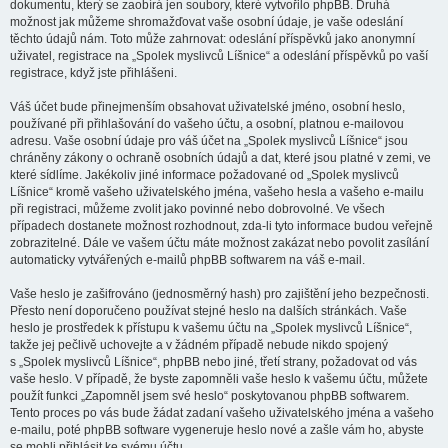
dokumentu, který se zaobírá jen soubory, které vytvořilo phpBB. Druhá
možnost jak můžeme shromažďovat vaše osobní údaje, je vaše odeslání
těchto údajů nám. Toto může zahrnovat: odeslání příspěvků jako anonymní
uživatel, registrace na „Spolek myslivců Líšnice“ a odeslání příspěvků po vaší
registrace, když jste přihlášeni.
Váš účet bude přinejmenším obsahovat uživatelské jméno, osobní heslo,
používané při přihlašování do vašeho účtu, a osobní, platnou e-mailovou
adresu. Vaše osobní údaje pro váš účet na „Spolek myslivců Líšnice“ jsou
chráněny zákony o ochraně osobních údajů a dat, které jsou platné v zemi, ve
které sídlíme. Jakékoliv jiné informace požadované od „Spolek myslivců
Líšnice“ kromě vašeho uživatelského jména, vašeho hesla a vašeho e-mailu
při registraci, můžeme zvolit jako povinné nebo dobrovolné. Ve všech
případech dostanete možnost rozhodnout, zda-li tyto informace budou veřejně
zobrazitelné. Dále ve vašem účtu máte možnost zakázat nebo povolit zasílání
automaticky vytvářených e-mailů phpBB softwarem na váš e-mail.
Vaše heslo je zašifrováno (jednosměrný hash) pro zajištění jeho bezpečnosti.
Přesto není doporučeno používat stejné heslo na dalších stránkách. Vaše
heslo je prostředek k přístupu k vašemu účtu na „Spolek myslivců Líšnice“,
takže jej pečlivě uchovejte a v žádném případě nebude nikdo spojený
s „Spolek myslivců Líšnice“, phpBB nebo jiné, třetí strany, požadovat od vás
vaše heslo. V případě, že byste zapomněli vaše heslo k vašemu účtu, můžete
použít funkci „Zapomněl jsem své heslo“ poskytovanou phpBB softwarem.
Tento proces po vás bude žádat zadaní vašeho uživatelského jména a vašeho
e-mailu, poté phpBB software vygeneruje heslo nové a zašle vám ho, abyste
se mohli přihlásit ke svému účtu.