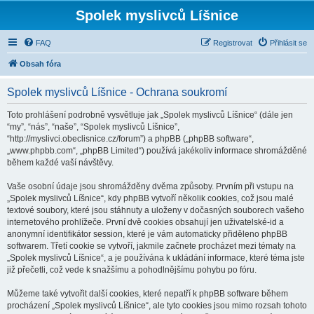
Spolek myslivců Líšnice
FAQ
Registrovat
Přihlásit se
Obsah fóra
Spolek myslivců Líšnice - Ochrana soukromí
Toto prohlášení podrobně vysvětluje jak „Spolek myslivců Líšnice“ (dále jen
“my”, “nás”, “naše”, “Spolek myslivců Líšnice”,
“http://myslivci.obeclisnice.cz/forum”) a phpBB („phpBB software“,
„www.phpbb.com“, „phpBB Limited“) používá jakékoliv informace shromážděné
během každé vaší návštěvy.
Vaše osobní údaje jsou shromážděny dvěma způsoby. Prvním při vstupu na
„Spolek myslivců Líšnice“, kdy phpBB vytvoří několik cookies, což jsou malé
textové soubory, které jsou stáhnuty a uloženy v dočasných souborech vašeho
internetového prohlížeče. První dvě cookies obsahují jen uživatelské-id a
anonymní identifikátor session, které je vám automaticky přiděleno phpBB
softwarem. Třetí cookie se vytvoří, jakmile začnete procházet mezi tématy na
„Spolek myslivců Líšnice“, a je používána k ukládání informace, které téma jste
již přečetli, což vede k snažšímu a pohodlnějšímu pohybu po fóru.
Můžeme také vytvořit další cookies, které nepatří k phpBB software během
procházení „Spolek myslivců Líšnice“, ale tyto cookies jsou mimo rozsah tohoto