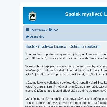
Spolek myslivců L
Rychlé odkazy
FAQ
Obsah fóra
Spolek myslivců Líšnice - Ochrana soukromí
Toto prohlášení podrobně vysvětluje jak „Spolek myslivců Líšnic
„phpBB Limited“) používá jakékoliv informace shromážděné bě
Vaše osobní údaje jsou shromážděny dvěma způsoby. Prvním při 
v dočasných souborech vašeho internetového prohlížeče. První 
vytvoří, jakmile začnete procházet mezi tématy na „Spolek mysli
Můžeme také vytvořit další cookies, které nepatří k phpBB soft
vytvořilo phpBB. Druhá možnost jak můžeme shromažďovat vaše 
myslivců Líšnice“ a odeslání příspěvků po vaší registrace, když 
Váš účet bude přinejmenším obsahovat uživatelské jméno, osobn
Líšnice“ jsou chráněny zákony o ochraně osobních údajů a dat,