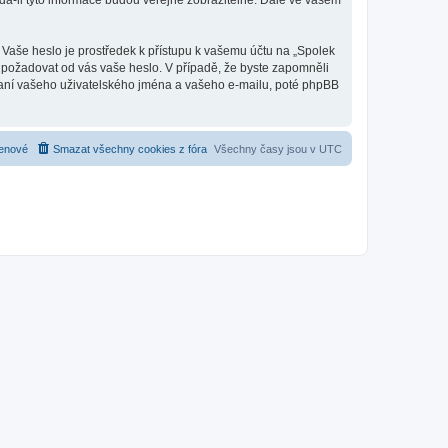
a-li tyto informace budou veřejně zobrazitelné. Dále ve vašem
 Vaše heslo je prostředek k přístupu k vašemu účtu na „Spolek
y, požadovat od vás vaše heslo. V případě, že byste zapomněli
aní vašeho uživatelského jména a vašeho e-mailu, poté phpBB
enové
Smazat všechny cookies z fóra
Všechny časy jsou v
UTC