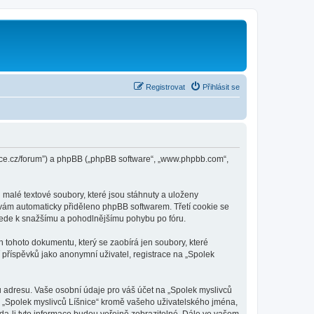
Registrovat
Přihlásit se
isnice.cz/forum”) a phpBB („phpBB software“, „www.phpbb.com“,
malé textové soubory, které jsou stáhnuty a uloženy
e vám automaticky přiděleno phpBB softwarem. Třetí cookie se
ž vede k snažšímu a pohodlnějšímu pohybu po fóru.
h tohoto dokumentu, který se zaobírá jen soubory, které
příspěvků jako anonymní uživatel, registrace na „Spolek
u adresu. Vaše osobní údaje pro váš účet na „Spolek myslivců
od „Spolek myslivců Líšnice“ kromě vašeho uživatelského jména,