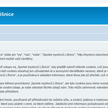
íšnice
e“ (dále jen “my”, “nás”, “naše”, “Spolek myslivců Líšnice”, “http://myslivci.obecl
hem každé vaší návštěvy.
vstupu na „Spolek myslivců Líšnice“, kdy phpBB vytvoří několik cookies, což jsou 
dvě cookies obsahují jen uživatelské-id a anonymní identifikátor session, které j
vců Líšnice“, a je používána k ukládání informace, které téma jste již přečetli, co
ware během procházení „Spolek myslivců Líšnice“, ale tyto cookies jsou mimo rozsa
osobní údaje, je vaše odeslání těchto údajů nám. Toto může zahrnovat: odeslání 
jste přihlášeni.
í heslo, používané při přihlašování do vašeho účtu, a osobní, platnou e-mailovo
 které jsou platné v zemi, ve které sídlíme. Jakékoliv jiné informace požadované 