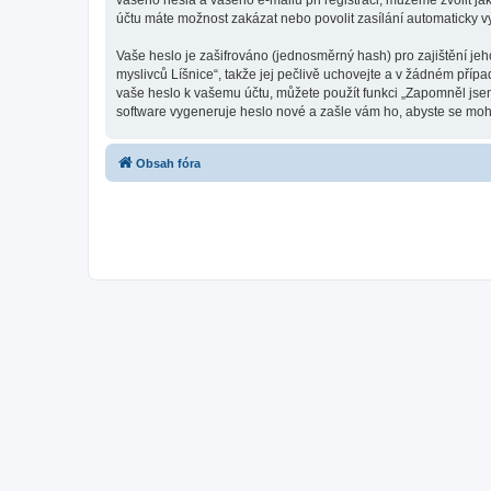
vašeho hesla a vašeho e-mailu při registraci, můžeme zvolit j
účtu máte možnost zakázat nebo povolit zasílání automaticky 
Vaše heslo je zašifrováno (jednosměrný hash) pro zajištění jeh
myslivců Líšnice“, takže jej pečlivě uchovejte a v žádném příp
vaše heslo k vašemu účtu, můžete použít funkci „Zapomněl js
software vygeneruje heslo nové a zašle vám ho, abyste se mohli
Obsah fóra