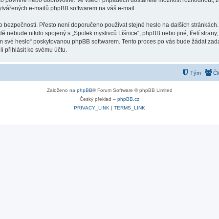
ako povinné nebo dobrovolné. Ve všech případech dostanete možnost rozhodnout, zd
vytvářených e-mailů phpBB softwarem na váš e-mail.
o bezpečnosti. Přesto není doporučeno používat stejné heslo na dalších stránkách.
adě nebude nikdo spojený s „Spolek myslivců Líšnice“, phpBB nebo jiné, třetí stran
em své heslo“ poskytovanou phpBB softwarem. Tento proces po vás bude žádat zad
 přihlásit ke svému účtu.
Tým
Čl
Založeno na
phpBB
® Forum Software © phpBB Limited
Český překlad –
phpBB.cz
PRIVACY_LINK
|
TERMS_LINK