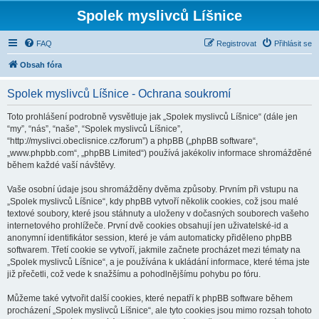
Spolek myslivců Líšnice
FAQ
Registrovat
Přihlásit se
Obsah fóra
Spolek myslivců Líšnice - Ochrana soukromí
Toto prohlášení podrobně vysvětluje jak „Spolek myslivců Líšnice“ (dále jen
“my”, “nás”, “naše”, “Spolek myslivců Líšnice”,
“http://myslivci.obeclisnice.cz/forum”) a phpBB („phpBB software“,
„www.phpbb.com“, „phpBB Limited“) používá jakékoliv informace shromážděné
během každé vaší návštěvy.
Vaše osobní údaje jsou shromážděny dvěma způsoby. Prvním při vstupu na
„Spolek myslivců Líšnice“, kdy phpBB vytvoří několik cookies, což jsou malé
textové soubory, které jsou stáhnuty a uloženy v dočasných souborech vašeho
internetového prohlížeče. První dvě cookies obsahují jen uživatelské-id a
anonymní identifikátor session, které je vám automaticky přiděleno phpBB
softwarem. Třetí cookie se vytvoří, jakmile začnete procházet mezi tématy na
„Spolek myslivců Líšnice“, a je používána k ukládání informace, které téma jste
již přečetli, což vede k snažšímu a pohodlnějšímu pohybu po fóru.
Můžeme také vytvořit další cookies, které nepatří k phpBB software během
procházení „Spolek myslivců Líšnice“, ale tyto cookies jsou mimo rozsah tohoto