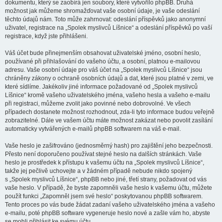
dokumentu, který se zaobírá jen soubory, které vytvořilo phpBB. Druhá
možnost jak můžeme shromažďovat vaše osobní údaje, je vaše odeslání
těchto údajů nám. Toto může zahrnovat: odeslání příspěvků jako anonymní
uživatel, registrace na „Spolek myslivců Líšnice“ a odeslání příspěvků po vaší
registrace, když jste přihlášeni.
Váš účet bude přinejmenším obsahovat uživatelské jméno, osobní heslo,
používané při přihlašování do vašeho účtu, a osobní, platnou e-mailovou
adresu. Vaše osobní údaje pro váš účet na „Spolek myslivců Líšnice“ jsou
chráněny zákony o ochraně osobních údajů a dat, které jsou platné v zemi, ve
které sídlíme. Jakékoliv jiné informace požadované od „Spolek myslivců
Líšnice“ kromě vašeho uživatelského jména, vašeho hesla a vašeho e-mailu
při registraci, můžeme zvolit jako povinné nebo dobrovolné. Ve všech
případech dostanete možnost rozhodnout, zda-li tyto informace budou veřejně
zobrazitelné. Dále ve vašem účtu máte možnost zakázat nebo povolit zasílání
automaticky vytvářených e-mailů phpBB softwarem na váš e-mail.
Vaše heslo je zašifrováno (jednosměrný hash) pro zajištění jeho bezpečnosti.
Přesto není doporučeno používat stejné heslo na dalších stránkách. Vaše
heslo je prostředek k přístupu k vašemu účtu na „Spolek myslivců Líšnice“,
takže jej pečlivě uchovejte a v žádném případě nebude nikdo spojený
s „Spolek myslivců Líšnice“, phpBB nebo jiné, třetí strany, požadovat od vás
vaše heslo. V případě, že byste zapomněli vaše heslo k vašemu účtu, můžete
použít funkci „Zapomněl jsem své heslo“ poskytovanou phpBB softwarem.
Tento proces po vás bude žádat zadaní vašeho uživatelského jména a vašeho
e-mailu, poté phpBB software vygeneruje heslo nové a zašle vám ho, abyste
se mohli přihlásit ke svému účtu.