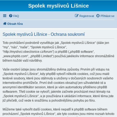
Spolek myslivců Líšnice
FAQ
Registrovat
Přihlásit se
Obsah fóra
Spolek myslivců Líšnice - Ochrana soukromí
Toto prohlášení podrobně vysvětluje jak „Spolek myslivců Líšnice“ (dále jen
“my”, “nás”, “naše”, “Spolek myslivců Líšnice”,
“http://myslivci.obeclisnice.cz/forum”) a phpBB („phpBB software“,
„www.phpbb.com“, „phpBB Limited“) používá jakékoliv informace shromážděné
během každé vaší návštěvy.
Vaše osobní údaje jsou shromážděny dvěma způsoby. Prvním při vstupu na
„Spolek myslivců Líšnice“, kdy phpBB vytvoří několik cookies, což jsou malé
textové soubory, které jsou stáhnuty a uloženy v dočasných souborech vašeho
internetového prohlížeče. První dvě cookies obsahují jen uživatelské-id a
anonymní identifikátor session, které je vám automaticky přiděleno phpBB
softwarem. Třetí cookie se vytvoří, jakmile začnete procházet mezi tématy na
„Spolek myslivců Líšnice“, a je používána k ukládání informace, které téma jste
již přečetli, což vede k snažšímu a pohodlnějšímu pohybu po fóru.
Můžeme také vytvořit další cookies, které nepatří k phpBB software během
procházení „Spolek myslivců Líšnice“, ale tyto cookies jsou mimo rozsah tohoto