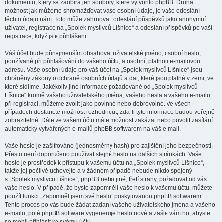
dokumentu, který se zaobírá jen soubory, které vytvořilo phpBB. Druhá
možnost jak můžeme shromažďovat vaše osobní údaje, je vaše odeslání
těchto údajů nám. Toto může zahrnovat: odeslání příspěvků jako anonymní
uživatel, registrace na „Spolek myslivců Líšnice“ a odeslání příspěvků po vaší
registrace, když jste přihlášeni.
Váš účet bude přinejmenším obsahovat uživatelské jméno, osobní heslo,
používané při přihlašování do vašeho účtu, a osobní, platnou e-mailovou
adresu. Vaše osobní údaje pro váš účet na „Spolek myslivců Líšnice“ jsou
chráněny zákony o ochraně osobních údajů a dat, které jsou platné v zemi, ve
které sídlíme. Jakékoliv jiné informace požadované od „Spolek myslivců
Líšnice“ kromě vašeho uživatelského jména, vašeho hesla a vašeho e-mailu
při registraci, můžeme zvolit jako povinné nebo dobrovolné. Ve všech
případech dostanete možnost rozhodnout, zda-li tyto informace budou veřejně
zobrazitelné. Dále ve vašem účtu máte možnost zakázat nebo povolit zasílání
automaticky vytvářených e-mailů phpBB softwarem na váš e-mail.
Vaše heslo je zašifrováno (jednosměrný hash) pro zajištění jeho bezpečnosti.
Přesto není doporučeno používat stejné heslo na dalších stránkách. Vaše
heslo je prostředek k přístupu k vašemu účtu na „Spolek myslivců Líšnice“,
takže jej pečlivě uchovejte a v žádném případě nebude nikdo spojený
s „Spolek myslivců Líšnice“, phpBB nebo jiné, třetí strany, požadovat od vás
vaše heslo. V případě, že byste zapomněli vaše heslo k vašemu účtu, můžete
použít funkci „Zapomněl jsem své heslo“ poskytovanou phpBB softwarem.
Tento proces po vás bude žádat zadaní vašeho uživatelského jména a vašeho
e-mailu, poté phpBB software vygeneruje heslo nové a zašle vám ho, abyste
se mohli přihlásit ke svému účtu.