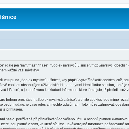
íšnice
e“ (dále jen “my”, “nás”, “naše”, “Spolek myslivců Líšnice”, “http://myslivci.obecl
hem každé vaší návštěvy.
vstupu na „Spolek myslivců Líšnice“, kdy phpBB vytvoří několik cookies, což jsou 
dvě cookies obsahují jen uživatelské-id a anonymní identifikátor session, které j
vců Líšnice“, a je používána k ukládání informace, které téma jste již přečetli, co
ware během procházení „Spolek myslivců Líšnice“, ale tyto cookies jsou mimo rozsa
osobní údaje, je vaše odeslání těchto údajů nám. Toto může zahrnovat: odeslání 
jste přihlášeni.
í heslo, používané při přihlašování do vašeho účtu, a osobní, platnou e-mailovo
 které jsou platné v zemi, ve které sídlíme. Jakékoliv jiné informace požadované 