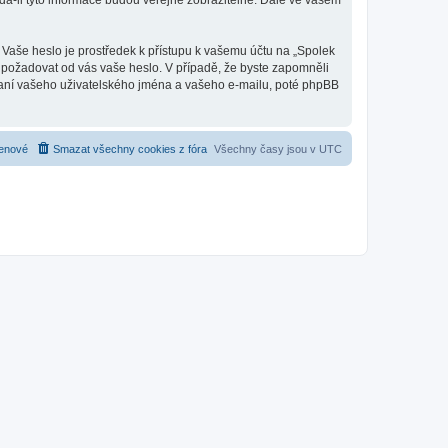
a-li tyto informace budou veřejně zobrazitelné. Dále ve vašem
 Vaše heslo je prostředek k přístupu k vašemu účtu na „Spolek
y, požadovat od vás vaše heslo. V případě, že byste zapomněli
aní vašeho uživatelského jména a vašeho e-mailu, poté phpBB
enové
Smazat všechny cookies z fóra
Všechny časy jsou v
UTC