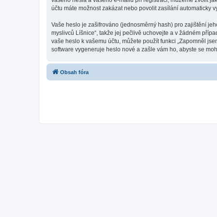
vašeho hesla a vašeho e-mailu při registraci, můžeme zvolit j
účtu máte možnost zakázat nebo povolit zasílání automaticky 
Vaše heslo je zašifrováno (jednosměrný hash) pro zajištění jeh
myslivců Líšnice“, takže jej pečlivě uchovejte a v žádném příp
vaše heslo k vašemu účtu, můžete použít funkci „Zapomněl js
software vygeneruje heslo nové a zašle vám ho, abyste se mohli
Obsah fóra