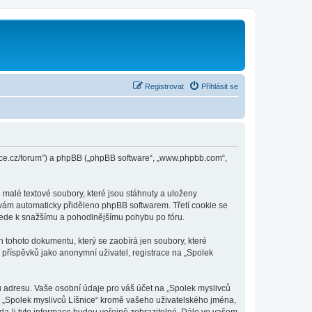
Registrovat
Přihlásit se
isnice.cz/forum”) a phpBB („phpBB software“, „www.phpbb.com“,
malé textové soubory, které jsou stáhnuty a uloženy
e vám automaticky přiděleno phpBB softwarem. Třetí cookie se
ž vede k snažšímu a pohodlnějšímu pohybu po fóru.
h tohoto dokumentu, který se zaobírá jen soubory, které
příspěvků jako anonymní uživatel, registrace na „Spolek
u adresu. Vaše osobní údaje pro váš účet na „Spolek myslivců
od „Spolek myslivců Líšnice“ kromě vašeho uživatelského jména,