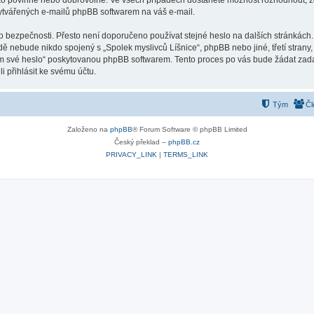
ako povinné nebo dobrovolné. Ve všech případech dostanete možnost rozhodnout, zd
vytvářených e-mailů phpBB softwarem na váš e-mail.
o bezpečnosti. Přesto není doporučeno používat stejné heslo na dalších stránkách.
adě nebude nikdo spojený s „Spolek myslivců Líšnice“, phpBB nebo jiné, třetí stran
em své heslo“ poskytovanou phpBB softwarem. Tento proces po vás bude žádat zad
 přihlásit ke svému účtu.
Tým
Čl
Založeno na
phpBB
® Forum Software © phpBB Limited
Český překlad –
phpBB.cz
PRIVACY_LINK
|
TERMS_LINK