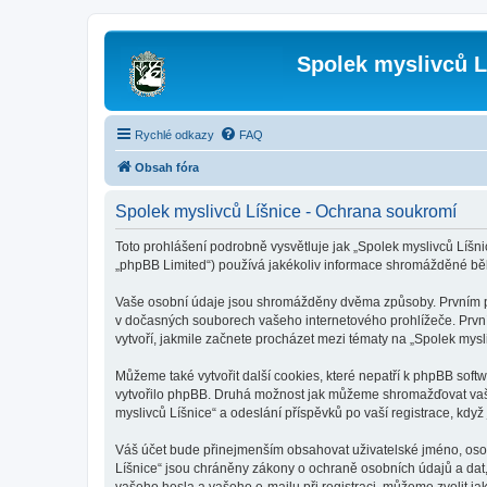
Spolek myslivců L
Rychlé odkazy
FAQ
Obsah fóra
Spolek myslivců Líšnice - Ochrana soukromí
Toto prohlášení podrobně vysvětluje jak „Spolek myslivců Líšnic
„phpBB Limited“) používá jakékoliv informace shromážděné bě
Vaše osobní údaje jsou shromážděny dvěma způsoby. Prvním při 
v dočasných souborech vašeho internetového prohlížeče. První 
vytvoří, jakmile začnete procházet mezi tématy na „Spolek mysli
Můžeme také vytvořit další cookies, které nepatří k phpBB soft
vytvořilo phpBB. Druhá možnost jak můžeme shromažďovat vaše 
myslivců Líšnice“ a odeslání příspěvků po vaší registrace, když 
Váš účet bude přinejmenším obsahovat uživatelské jméno, osobn
Líšnice“ jsou chráněny zákony o ochraně osobních údajů a dat,