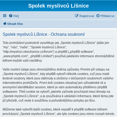
Spolek myslivců Líšnice
FAQ
Registrovat
Přihlásit se
Obsah fóra
Spolek myslivců Líšnice - Ochrana soukromí
Toto prohlášení podrobně vysvětluje jak „Spolek myslivců Líšnice“ (dále jen
“my”, “nás”, “naše”, “Spolek myslivců Líšnice”,
“http://myslivci.obeclisnice.cz/forum”) a phpBB („phpBB software“,
„www.phpbb.com“, „phpBB Limited“) používá jakékoliv informace shromážděné
během každé vaší návštěvy.
Vaše osobní údaje jsou shromážděny dvěma způsoby. Prvním při vstupu na
„Spolek myslivců Líšnice“, kdy phpBB vytvoří několik cookies, což jsou malé
textové soubory, které jsou stáhnuty a uloženy v dočasných souborech vašeho
internetového prohlížeče. První dvě cookies obsahují jen uživatelské-id a
anonymní identifikátor session, které je vám automaticky přiděleno phpBB
softwarem. Třetí cookie se vytvoří, jakmile začnete procházet mezi tématy na
„Spolek myslivců Líšnice“, a je používána k ukládání informace, které téma jste
již přečetli, což vede k snažšímu a pohodlnějšímu pohybu po fóru.
Můžeme také vytvořit další cookies, které nepatří k phpBB software během
procházení „Spolek myslivců Líšnice“, ale tyto cookies jsou mimo rozsah tohoto