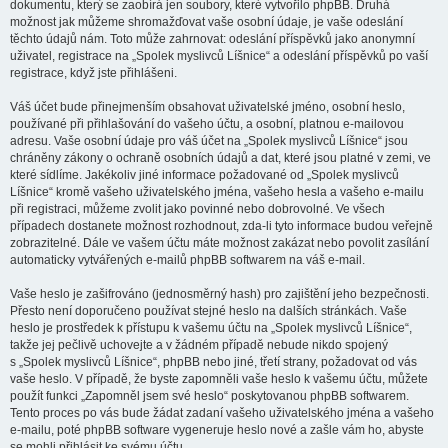
dokumentu, který se zaobírá jen soubory, které vytvořilo phpBB. Druhá
možnost jak můžeme shromažďovat vaše osobní údaje, je vaše odeslání
těchto údajů nám. Toto může zahrnovat: odeslání příspěvků jako anonymní
uživatel, registrace na „Spolek myslivců Líšnice“ a odeslání příspěvků po vaší
registrace, když jste přihlášeni.
Váš účet bude přinejmenším obsahovat uživatelské jméno, osobní heslo,
používané při přihlašování do vašeho účtu, a osobní, platnou e-mailovou
adresu. Vaše osobní údaje pro váš účet na „Spolek myslivců Líšnice“ jsou
chráněny zákony o ochraně osobních údajů a dat, které jsou platné v zemi, ve
které sídlíme. Jakékoliv jiné informace požadované od „Spolek myslivců
Líšnice“ kromě vašeho uživatelského jména, vašeho hesla a vašeho e-mailu
při registraci, můžeme zvolit jako povinné nebo dobrovolné. Ve všech
případech dostanete možnost rozhodnout, zda-li tyto informace budou veřejně
zobrazitelné. Dále ve vašem účtu máte možnost zakázat nebo povolit zasílání
automaticky vytvářených e-mailů phpBB softwarem na váš e-mail.
Vaše heslo je zašifrováno (jednosměrný hash) pro zajištění jeho bezpečnosti.
Přesto není doporučeno používat stejné heslo na dalších stránkách. Vaše
heslo je prostředek k přístupu k vašemu účtu na „Spolek myslivců Líšnice“,
takže jej pečlivě uchovejte a v žádném případě nebude nikdo spojený
s „Spolek myslivců Líšnice“, phpBB nebo jiné, třetí strany, požadovat od vás
vaše heslo. V případě, že byste zapomněli vaše heslo k vašemu účtu, můžete
použít funkci „Zapomněl jsem své heslo“ poskytovanou phpBB softwarem.
Tento proces po vás bude žádat zadaní vašeho uživatelského jména a vašeho
e-mailu, poté phpBB software vygeneruje heslo nové a zašle vám ho, abyste
se mohli přihlásit ke svému účtu.