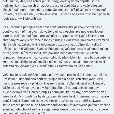
dokumentu, který se zaobírá jen soubory, které vytvořilo phpBB. Druhá
možnost jak můžeme shromažďovat vaše osobní údaje, je vaše odeslání
těchto údajů nám. Toto může zahrnovat: odeslání příspěvků jako anonymní
uživatel, registrace na „Spolek myslivců Líšnice“ a odeslání příspěvků po vaší
registrace, když jste přihlášeni.
Váš účet bude přinejmenším obsahovat uživatelské jméno, osobní heslo,
používané při přihlašování do vašeho účtu, a osobní, platnou e-mailovou
adresu. Vaše osobní údaje pro váš účet na „Spolek myslivců Líšnice“ jsou
chráněny zákony o ochraně osobních údajů a dat, které jsou platné v zemi, ve
které sídlíme. Jakékoliv jiné informace požadované od „Spolek myslivců
Líšnice“ kromě vašeho uživatelského jména, vašeho hesla a vašeho e-mailu
při registraci, můžeme zvolit jako povinné nebo dobrovolné. Ve všech
případech dostanete možnost rozhodnout, zda-li tyto informace budou veřejně
zobrazitelné. Dále ve vašem účtu máte možnost zakázat nebo povolit zasílání
automaticky vytvářených e-mailů phpBB softwarem na váš e-mail.
Vaše heslo je zašifrováno (jednosměrný hash) pro zajištění jeho bezpečnosti.
Přesto není doporučeno používat stejné heslo na dalších stránkách. Vaše
heslo je prostředek k přístupu k vašemu účtu na „Spolek myslivců Líšnice“,
takže jej pečlivě uchovejte a v žádném případě nebude nikdo spojený
s „Spolek myslivců Líšnice“, phpBB nebo jiné, třetí strany, požadovat od vás
vaše heslo. V případě, že byste zapomněli vaše heslo k vašemu účtu, můžete
použít funkci „Zapomněl jsem své heslo“ poskytovanou phpBB softwarem.
Tento proces po vás bude žádat zadaní vašeho uživatelského jména a vašeho
e-mailu, poté phpBB software vygeneruje heslo nové a zašle vám ho, abyste
se mohli přihlásit ke svému účtu.