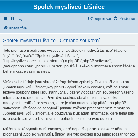
Spolek myslivců Líšnice
FAQ
Registrovat
Přihlásit se
Obsah fóra
Spolek myslivců Líšnice - Ochrana soukromí
Toto prohlášení podrobně vysvětluje jak „Spolek myslivců Líšnice“ (dále jen
“my”, “nás”, “naše”, “Spolek myslivců Líšnice”,
“http://myslivci.obeclisnice.cz/forum”) a phpBB („phpBB software“,
„www.phpbb.com“, „phpBB Limited“) používá jakékoliv informace shromážděné
během každé vaší návštěvy.
Vaše osobní údaje jsou shromážděny dvěma způsoby. Prvním při vstupu na
„Spolek myslivců Líšnice“, kdy phpBB vytvoří několik cookies, což jsou malé
textové soubory, které jsou stáhnuty a uloženy v dočasných souborech vašeho
internetového prohlížeče. První dvě cookies obsahují jen uživatelské-id a
anonymní identifikátor session, které je vám automaticky přiděleno phpBB
softwarem. Třetí cookie se vytvoří, jakmile začnete procházet mezi tématy na
„Spolek myslivců Líšnice“, a je používána k ukládání informace, které téma jste
již přečetli, což vede k snažšímu a pohodlnějšímu pohybu po fóru.
Můžeme také vytvořit další cookies, které nepatří k phpBB software během
procházení „Spolek myslivců Líšnice“, ale tyto cookies jsou mimo rozsah tohoto