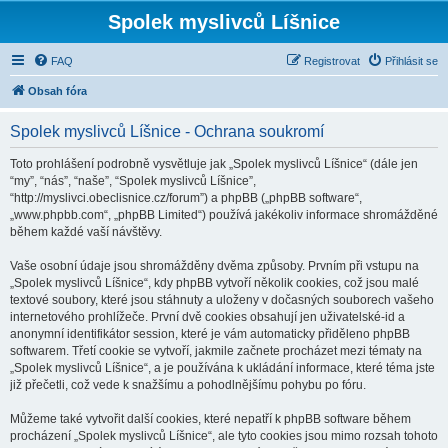
Spolek myslivců Líšnice
FAQ
Registrovat
Přihlásit se
Obsah fóra
Spolek myslivců Líšnice - Ochrana soukromí
Toto prohlášení podrobně vysvětluje jak „Spolek myslivců Líšnice“ (dále jen
“my”, “nás”, “naše”, “Spolek myslivců Líšnice”,
“http://myslivci.obeclisnice.cz/forum”) a phpBB („phpBB software“,
„www.phpbb.com“, „phpBB Limited“) používá jakékoliv informace shromážděné
během každé vaší návštěvy.
Vaše osobní údaje jsou shromážděny dvěma způsoby. Prvním při vstupu na
„Spolek myslivců Líšnice“, kdy phpBB vytvoří několik cookies, což jsou malé
textové soubory, které jsou stáhnuty a uloženy v dočasných souborech vašeho
internetového prohlížeče. První dvě cookies obsahují jen uživatelské-id a
anonymní identifikátor session, které je vám automaticky přiděleno phpBB
softwarem. Třetí cookie se vytvoří, jakmile začnete procházet mezi tématy na
„Spolek myslivců Líšnice“, a je používána k ukládání informace, které téma jste
již přečetli, což vede k snažšímu a pohodlnějšímu pohybu po fóru.
Můžeme také vytvořit další cookies, které nepatří k phpBB software během
procházení „Spolek myslivců Líšnice“, ale tyto cookies jsou mimo rozsah tohoto