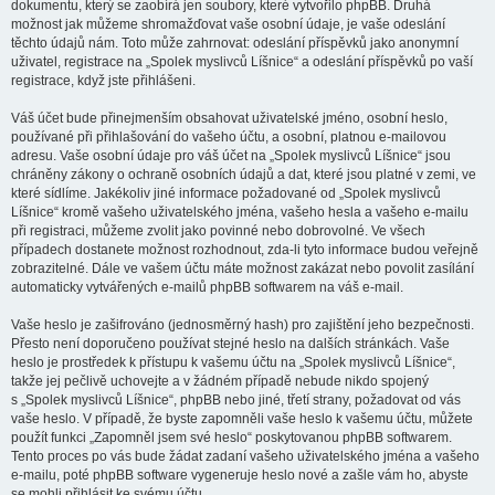
dokumentu, který se zaobírá jen soubory, které vytvořilo phpBB. Druhá
možnost jak můžeme shromažďovat vaše osobní údaje, je vaše odeslání
těchto údajů nám. Toto může zahrnovat: odeslání příspěvků jako anonymní
uživatel, registrace na „Spolek myslivců Líšnice“ a odeslání příspěvků po vaší
registrace, když jste přihlášeni.
Váš účet bude přinejmenším obsahovat uživatelské jméno, osobní heslo,
používané při přihlašování do vašeho účtu, a osobní, platnou e-mailovou
adresu. Vaše osobní údaje pro váš účet na „Spolek myslivců Líšnice“ jsou
chráněny zákony o ochraně osobních údajů a dat, které jsou platné v zemi, ve
které sídlíme. Jakékoliv jiné informace požadované od „Spolek myslivců
Líšnice“ kromě vašeho uživatelského jména, vašeho hesla a vašeho e-mailu
při registraci, můžeme zvolit jako povinné nebo dobrovolné. Ve všech
případech dostanete možnost rozhodnout, zda-li tyto informace budou veřejně
zobrazitelné. Dále ve vašem účtu máte možnost zakázat nebo povolit zasílání
automaticky vytvářených e-mailů phpBB softwarem na váš e-mail.
Vaše heslo je zašifrováno (jednosměrný hash) pro zajištění jeho bezpečnosti.
Přesto není doporučeno používat stejné heslo na dalších stránkách. Vaše
heslo je prostředek k přístupu k vašemu účtu na „Spolek myslivců Líšnice“,
takže jej pečlivě uchovejte a v žádném případě nebude nikdo spojený
s „Spolek myslivců Líšnice“, phpBB nebo jiné, třetí strany, požadovat od vás
vaše heslo. V případě, že byste zapomněli vaše heslo k vašemu účtu, můžete
použít funkci „Zapomněl jsem své heslo“ poskytovanou phpBB softwarem.
Tento proces po vás bude žádat zadaní vašeho uživatelského jména a vašeho
e-mailu, poté phpBB software vygeneruje heslo nové a zašle vám ho, abyste
se mohli přihlásit ke svému účtu.