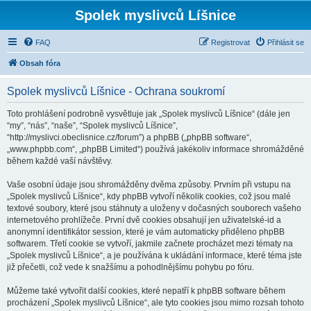
Spolek myslivců Líšnice
FAQ
Registrovat
Přihlásit se
Obsah fóra
Spolek myslivců Líšnice - Ochrana soukromí
Toto prohlášení podrobně vysvětluje jak „Spolek myslivců Líšnice“ (dále jen
“my”, “nás”, “naše”, “Spolek myslivců Líšnice”,
“http://myslivci.obeclisnice.cz/forum”) a phpBB („phpBB software“,
„www.phpbb.com“, „phpBB Limited“) používá jakékoliv informace shromážděné
během každé vaší návštěvy.
Vaše osobní údaje jsou shromážděny dvěma způsoby. Prvním při vstupu na
„Spolek myslivců Líšnice“, kdy phpBB vytvoří několik cookies, což jsou malé
textové soubory, které jsou stáhnuty a uloženy v dočasných souborech vašeho
internetového prohlížeče. První dvě cookies obsahují jen uživatelské-id a
anonymní identifikátor session, které je vám automaticky přiděleno phpBB
softwarem. Třetí cookie se vytvoří, jakmile začnete procházet mezi tématy na
„Spolek myslivců Líšnice“, a je používána k ukládání informace, které téma jste
již přečetli, což vede k snažšímu a pohodlnějšímu pohybu po fóru.
Můžeme také vytvořit další cookies, které nepatří k phpBB software během
procházení „Spolek myslivců Líšnice“, ale tyto cookies jsou mimo rozsah tohoto