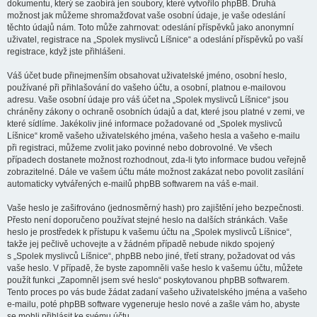
dokumentu, který se zaobírá jen soubory, které vytvořilo phpBB. Druhá
možnost jak můžeme shromažďovat vaše osobní údaje, je vaše odeslání
těchto údajů nám. Toto může zahrnovat: odeslání příspěvků jako anonymní
uživatel, registrace na „Spolek myslivců Líšnice“ a odeslání příspěvků po vaší
registrace, když jste přihlášeni.
Váš účet bude přinejmenším obsahovat uživatelské jméno, osobní heslo,
používané při přihlašování do vašeho účtu, a osobní, platnou e-mailovou
adresu. Vaše osobní údaje pro váš účet na „Spolek myslivců Líšnice“ jsou
chráněny zákony o ochraně osobních údajů a dat, které jsou platné v zemi, ve
které sídlíme. Jakékoliv jiné informace požadované od „Spolek myslivců
Líšnice“ kromě vašeho uživatelského jména, vašeho hesla a vašeho e-mailu
při registraci, můžeme zvolit jako povinné nebo dobrovolné. Ve všech
případech dostanete možnost rozhodnout, zda-li tyto informace budou veřejně
zobrazitelné. Dále ve vašem účtu máte možnost zakázat nebo povolit zasílání
automaticky vytvářených e-mailů phpBB softwarem na váš e-mail.
Vaše heslo je zašifrováno (jednosměrný hash) pro zajištění jeho bezpečnosti.
Přesto není doporučeno používat stejné heslo na dalších stránkách. Vaše
heslo je prostředek k přístupu k vašemu účtu na „Spolek myslivců Líšnice“,
takže jej pečlivě uchovejte a v žádném případě nebude nikdo spojený
s „Spolek myslivců Líšnice“, phpBB nebo jiné, třetí strany, požadovat od vás
vaše heslo. V případě, že byste zapomněli vaše heslo k vašemu účtu, můžete
použít funkci „Zapomněl jsem své heslo“ poskytovanou phpBB softwarem.
Tento proces po vás bude žádat zadaní vašeho uživatelského jména a vašeho
e-mailu, poté phpBB software vygeneruje heslo nové a zašle vám ho, abyste
se mohli přihlásit ke svému účtu.