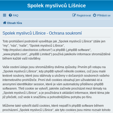
Spolek myslivců Líšnice
FAQ
Registrovat
Přihlásit se
Obsah fóra
Spolek myslivců Líšnice - Ochrana soukromí
Toto prohlášení podrobně vysvětluje jak „Spolek myslivců Líšnice“ (dále jen
“my”, “nás”, “naše”, “Spolek myslivců Líšnice”,
“http://myslivci.obeclisnice.cz/forum”) a phpBB („phpBB software“,
„www.phpbb.com“, „phpBB Limited“) používá jakékoliv informace shromážděné
během každé vaší návštěvy.
Vaše osobní údaje jsou shromážděny dvěma způsoby. Prvním při vstupu na
„Spolek myslivců Líšnice“, kdy phpBB vytvoří několik cookies, což jsou malé
textové soubory, které jsou stáhnuty a uloženy v dočasných souborech vašeho
internetového prohlížeče. První dvě cookies obsahují jen uživatelské-id a
anonymní identifikátor session, které je vám automaticky přiděleno phpBB
softwarem. Třetí cookie se vytvoří, jakmile začnete procházet mezi tématy na
„Spolek myslivců Líšnice“, a je používána k ukládání informace, které téma jste
již přečetli, což vede k snažšímu a pohodlnějšímu pohybu po fóru.
Můžeme také vytvořit další cookies, které nepatří k phpBB software během
procházení „Spolek myslivců Líšnice“, ale tyto cookies jsou mimo rozsah tohoto