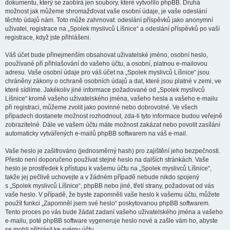
dokumentu, který se zaobírá jen soubory, které vytvořilo phpBB. Druhá
možnost jak můžeme shromažďovat vaše osobní údaje, je vaše odeslání
těchto údajů nám. Toto může zahrnovat: odeslání příspěvků jako anonymní
uživatel, registrace na „Spolek myslivců Líšnice“ a odeslání příspěvků po vaší
registrace, když jste přihlášeni.
Váš účet bude přinejmenším obsahovat uživatelské jméno, osobní heslo,
používané při přihlašování do vašeho účtu, a osobní, platnou e-mailovou
adresu. Vaše osobní údaje pro váš účet na „Spolek myslivců Líšnice“ jsou
chráněny zákony o ochraně osobních údajů a dat, které jsou platné v zemi, ve
které sídlíme. Jakékoliv jiné informace požadované od „Spolek myslivců
Líšnice“ kromě vašeho uživatelského jména, vašeho hesla a vašeho e-mailu
při registraci, můžeme zvolit jako povinné nebo dobrovolné. Ve všech
případech dostanete možnost rozhodnout, zda-li tyto informace budou veřejně
zobrazitelné. Dále ve vašem účtu máte možnost zakázat nebo povolit zasílání
automaticky vytvářených e-mailů phpBB softwarem na váš e-mail.
Vaše heslo je zašifrováno (jednosměrný hash) pro zajištění jeho bezpečnosti.
Přesto není doporučeno používat stejné heslo na dalších stránkách. Vaše
heslo je prostředek k přístupu k vašemu účtu na „Spolek myslivců Líšnice“,
takže jej pečlivě uchovejte a v žádném případě nebude nikdo spojený
s „Spolek myslivců Líšnice“, phpBB nebo jiné, třetí strany, požadovat od vás
vaše heslo. V případě, že byste zapomněli vaše heslo k vašemu účtu, můžete
použít funkci „Zapomněl jsem své heslo“ poskytovanou phpBB softwarem.
Tento proces po vás bude žádat zadaní vašeho uživatelského jména a vašeho
e-mailu, poté phpBB software vygeneruje heslo nové a zašle vám ho, abyste
se mohli přihlásit ke svému účtu.