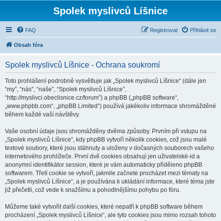
Spolek myslivců Líšnice
FAQ
Registrovat
Přihlásit se
Obsah fóra
Spolek myslivců Líšnice - Ochrana soukromí
Toto prohlášení podrobně vysvětluje jak „Spolek myslivců Líšnice“ (dále jen
“my”, “nás”, “naše”, “Spolek myslivců Líšnice”,
“http://myslivci.obeclisnice.cz/forum”) a phpBB („phpBB software“,
„www.phpbb.com“, „phpBB Limited“) používá jakékoliv informace shromážděné
během každé vaší návštěvy.
Vaše osobní údaje jsou shromážděny dvěma způsoby. Prvním při vstupu na
„Spolek myslivců Líšnice“, kdy phpBB vytvoří několik cookies, což jsou malé
textové soubory, které jsou stáhnuty a uloženy v dočasných souborech vašeho
internetového prohlížeče. První dvě cookies obsahují jen uživatelské-id a
anonymní identifikátor session, které je vám automaticky přiděleno phpBB
softwarem. Třetí cookie se vytvoří, jakmile začnete procházet mezi tématy na
„Spolek myslivců Líšnice“, a je používána k ukládání informace, které téma jste
již přečetli, což vede k snažšímu a pohodlnějšímu pohybu po fóru.
Můžeme také vytvořit další cookies, které nepatří k phpBB software během
procházení „Spolek myslivců Líšnice“, ale tyto cookies jsou mimo rozsah tohoto