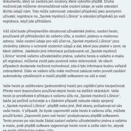
dokumentu, který se zaobírá jen soubory, které vytvořilo phpBB. Druhá
možnost jak můžeme shromažďovat vaše osobní údaje, je vaše odeslání
těchto údajů nám. Toto může zahrnovat: odeslání příspěvků jako anonymní
uživatel, registrace na „Spolek myslivců Líšnice“ a odeslání příspěvků po vaší
registrace, když jste přihlášeni.
Váš účet bude přinejmenším obsahovat uživatelské jméno, osobní heslo,
používané při přihlašování do vašeho účtu, a osobní, platnou e-mailovou
adresu. Vaše osobní údaje pro váš účet na „Spolek myslivců Líšnice“ jsou
chráněny zákony o ochraně osobních údajů a dat, které jsou platné v zemi, ve
které sídlíme. Jakékoliv jiné informace požadované od „Spolek myslivců
Líšnice“ kromě vašeho uživatelského jména, vašeho hesla a vašeho e-mailu
při registraci, můžeme zvolit jako povinné nebo dobrovolné. Ve všech
případech dostanete možnost rozhodnout, zda-li tyto informace budou veřejně
zobrazitelné. Dále ve vašem účtu máte možnost zakázat nebo povolit zasílání
automaticky vytvářených e-mailů phpBB softwarem na váš e-mail.
Vaše heslo je zašifrováno (jednosměrný hash) pro zajištění jeho bezpečnosti.
Přesto není doporučeno používat stejné heslo na dalších stránkách. Vaše
heslo je prostředek k přístupu k vašemu účtu na „Spolek myslivců Líšnice“,
takže jej pečlivě uchovejte a v žádném případě nebude nikdo spojený
s „Spolek myslivců Líšnice“, phpBB nebo jiné, třetí strany, požadovat od vás
vaše heslo. V případě, že byste zapomněli vaše heslo k vašemu účtu, můžete
použít funkci „Zapomněl jsem své heslo“ poskytovanou phpBB softwarem.
Tento proces po vás bude žádat zadaní vašeho uživatelského jména a vašeho
e-mailu, poté phpBB software vygeneruje heslo nové a zašle vám ho, abyste
se mohli přihlásit ke svému účtu.