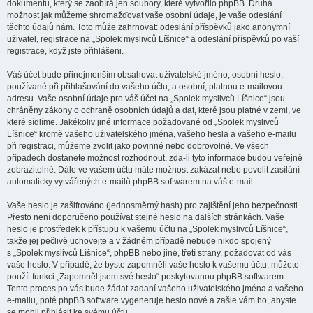
dokumentu, který se zaobírá jen soubory, které vytvořilo phpBB. Druhá
možnost jak můžeme shromažďovat vaše osobní údaje, je vaše odeslání
těchto údajů nám. Toto může zahrnovat: odeslání příspěvků jako anonymní
uživatel, registrace na „Spolek myslivců Líšnice“ a odeslání příspěvků po vaší
registrace, když jste přihlášeni.
Váš účet bude přinejmenším obsahovat uživatelské jméno, osobní heslo,
používané při přihlašování do vašeho účtu, a osobní, platnou e-mailovou
adresu. Vaše osobní údaje pro váš účet na „Spolek myslivců Líšnice“ jsou
chráněny zákony o ochraně osobních údajů a dat, které jsou platné v zemi, ve
které sídlíme. Jakékoliv jiné informace požadované od „Spolek myslivců
Líšnice“ kromě vašeho uživatelského jména, vašeho hesla a vašeho e-mailu
při registraci, můžeme zvolit jako povinné nebo dobrovolné. Ve všech
případech dostanete možnost rozhodnout, zda-li tyto informace budou veřejně
zobrazitelné. Dále ve vašem účtu máte možnost zakázat nebo povolit zasílání
automaticky vytvářených e-mailů phpBB softwarem na váš e-mail.
Vaše heslo je zašifrováno (jednosměrný hash) pro zajištění jeho bezpečnosti.
Přesto není doporučeno používat stejné heslo na dalších stránkách. Vaše
heslo je prostředek k přístupu k vašemu účtu na „Spolek myslivců Líšnice“,
takže jej pečlivě uchovejte a v žádném případě nebude nikdo spojený
s „Spolek myslivců Líšnice“, phpBB nebo jiné, třetí strany, požadovat od vás
vaše heslo. V případě, že byste zapomněli vaše heslo k vašemu účtu, můžete
použít funkci „Zapomněl jsem své heslo“ poskytovanou phpBB softwarem.
Tento proces po vás bude žádat zadaní vašeho uživatelského jména a vašeho
e-mailu, poté phpBB software vygeneruje heslo nové a zašle vám ho, abyste
se mohli přihlásit ke svému účtu.