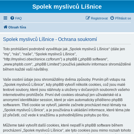
Spolek myslivců Líšnice
FAQ
Registrovat
Přihlásit se
Obsah fóra
Spolek myslivců Líšnice - Ochrana soukromí
Toto prohlášení podrobně vysvětluje jak „Spolek myslivců Líšnice“ (dále jen
“my”, “nás”, “naše”, “Spolek myslivců Líšnice”,
“http://myslivci.obeclisnice.cz/forum”) a phpBB („phpBB software“,
„www.phpbb.com“, „phpBB Limited“) používá jakékoliv informace shromážděné
během každé vaší návštěvy.
Vaše osobní údaje jsou shromážděny dvěma způsoby. Prvním při vstupu na
„Spolek myslivců Líšnice“, kdy phpBB vytvoří několik cookies, což jsou malé
textové soubory, které jsou stáhnuty a uloženy v dočasných souborech vašeho
internetového prohlížeče. První dvě cookies obsahují jen uživatelské-id a
anonymní identifikátor session, které je vám automaticky přiděleno phpBB
softwarem. Třetí cookie se vytvoří, jakmile začnete procházet mezi tématy na
„Spolek myslivců Líšnice“, a je používána k ukládání informace, které téma jste
již přečetli, což vede k snažšímu a pohodlnějšímu pohybu po fóru.
Můžeme také vytvořit další cookies, které nepatří k phpBB software během
procházení „Spolek myslivců Líšnice“, ale tyto cookies jsou mimo rozsah tohoto