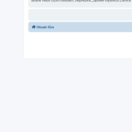
straně nebo cizím osobám, nepřebírá „Spolek myslivců Líšnice“
Obsah fóra