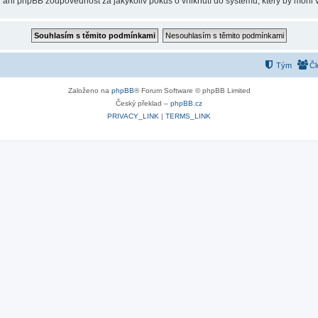
 ani phpBB zodpovědnost za jakýkoliv pokus o vniknutí do systému, který by mohl v
Tým
Čl
Založeno na
phpBB
® Forum Software © phpBB Limited
Český překlad –
phpBB.cz
PRIVACY_LINK
|
TERMS_LINK