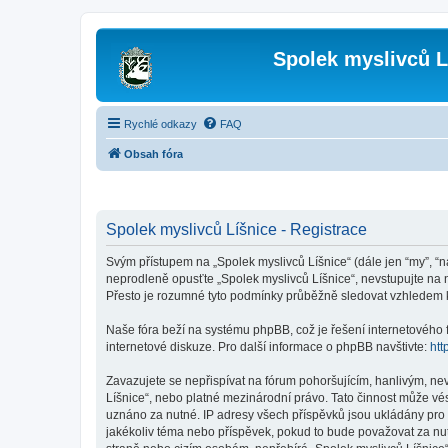
Spolek myslivců L
Rychlé odkazy
FAQ
Obsah fóra
Spolek myslivců Líšnice - Registrace
Svým přístupem na „Spolek myslivců Líšnice“ (dále jen “my”, “na
neprodleně opusťte „Spolek myslivců Líšnice“, nevstupujte na n
Přesto je rozumné tyto podmínky průběžně sledovat vzhledem k 
Naše fóra beží na systému phpBB, což je řešení internetového fó
internetové diskuze. Pro další informace o phpBB navštivte:
htt
Zavazujete se nepřispívat na fórum pohoršujícím, hanlivým, ne
Líšnice“, nebo platné mezinárodní právo. Tato činnost může vé
uznáno za nutné. IP adresy všech příspěvků jsou ukládány pro p
jakékoliv téma nebo příspěvek, pokud to bude považovat za nutn