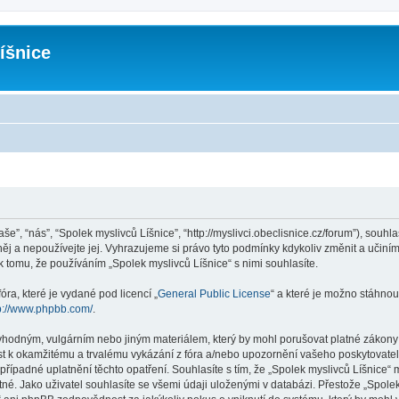
íšnice
še”, “nás”, “Spolek myslivců Líšnice”, “http://myslivci.obeclisnice.cz/forum”), souh
ěj a nepoužívejte jej. Vyhrazujeme si právo tyto podmínky kdykoliv změnit a učiní
tomu, že používáním „Spolek myslivců Líšnice“ s nimi souhlasíte.
ra, které je vydané pod licencí „
General Public License
“ a které je možno stáhnou
p://www.phpbb.com/
.
vhodným, vulgárním nebo jiným materiálem, který by mohl porušovat platné zákony v
st k okamžitému a trvalému vykázání z fóra a/nebo upozornění vašeho poskytovatel
řípadné uplatnění těchto opatření. Souhlasíte s tím, že „Spolek myslivců Líšnice“
é. Jako uživatel souhlasíte se všemi údaji uloženými v databázi. Přestože „Spolek