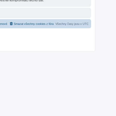
ést ke kompromitaci těchto dat.
enové
Smazat všechny cookies z fóra
Všechny časy jsou v
UTC