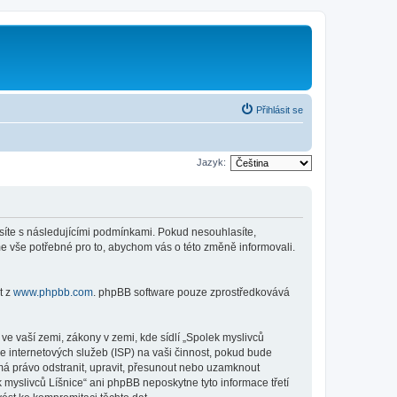
Přihlásit se
Jazyk:
lasíte s následujícími podmínkami. Pokud nesouhlasíte,
me vše potřebné pro to, abychom vás o této změně informovali.
t z
www.phpbb.com
. phpBB software pouze zprostředkovává
e vaší zemi, zákony v zemi, kde sídlí „Spolek myslivců
e internetových služeb (ISP) na vaši činnost, pokud bude
 má právo odstranit, upravit, přesunout nebo uzamknout
 myslivců Líšnice“ ani phpBB neposkytne tyto informace třetí