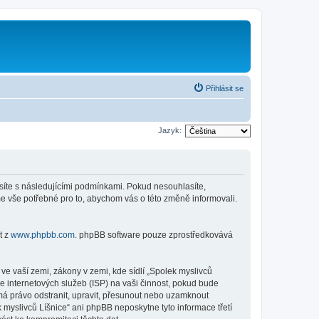
Přihlásit se
Jazyk:
lasíte s následujícími podmínkami. Pokud nesouhlasíte,
me vše potřebné pro to, abychom vás o této změně informovali.
t z
www.phpbb.com
. phpBB software pouze zprostředkovává
e vaší zemi, zákony v zemi, kde sídlí „Spolek myslivců
e internetových služeb (ISP) na vaši činnost, pokud bude
 má právo odstranit, upravit, přesunout nebo uzamknout
 myslivců Líšnice“ ani phpBB neposkytne tyto informace třetí