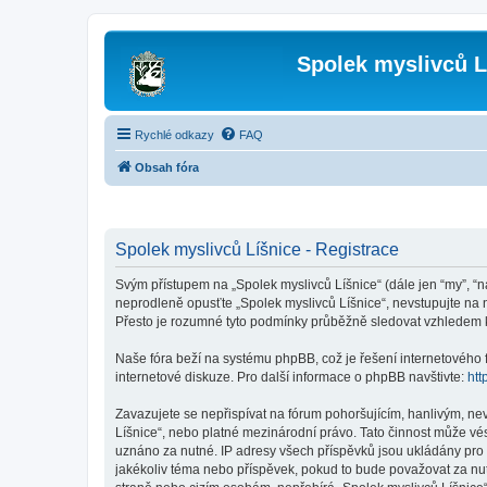
Spolek myslivců L
Rychlé odkazy
FAQ
Obsah fóra
Spolek myslivců Líšnice - Registrace
Svým přístupem na „Spolek myslivců Líšnice“ (dále jen “my”, “na
neprodleně opusťte „Spolek myslivců Líšnice“, nevstupujte na n
Přesto je rozumné tyto podmínky průběžně sledovat vzhledem k 
Naše fóra beží na systému phpBB, což je řešení internetového fó
internetové diskuze. Pro další informace o phpBB navštivte:
htt
Zavazujete se nepřispívat na fórum pohoršujícím, hanlivým, ne
Líšnice“, nebo platné mezinárodní právo. Tato činnost může vé
uznáno za nutné. IP adresy všech příspěvků jsou ukládány pro p
jakékoliv téma nebo příspěvek, pokud to bude považovat za nutn