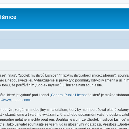
íšnice
še”, “nás”, “Spolek myslivců Líšnice”, “http://myslivci.obeclisnice.cz/forum”), souh
ěj a nepoužívejte jej. Vyhrazujeme si právo tyto podmínky kdykoliv změnit a učiní
tomu, že používáním „Spolek myslivců Líšnice“ s nimi souhlasíte.
ra, které je vydané pod licencí „
General Public License
“ a které je možno stáhnou
p://www.phpbb.com/
.
vhodným, vulgárním nebo jiným materiálem, který by mohl porušovat platné zákony v
st k okamžitému a trvalému vykázání z fóra a/nebo upozornění vašeho poskytovatel
řípadné uplatnění těchto opatření. Souhlasíte s tím, že „Spolek myslivců Líšnice“
é. Jako uživatel souhlasíte se všemi údaji uloženými v databázi. Přestože „Spolek