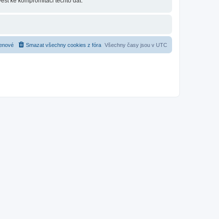
ést ke kompromitaci těchto dat.
enové
Smazat všechny cookies z fóra
Všechny časy jsou v
UTC