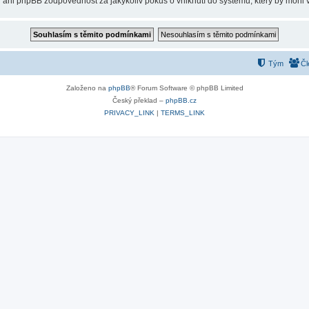
 ani phpBB zodpovědnost za jakýkoliv pokus o vniknutí do systému, který by mohl v
Tým
Čl
Založeno na
phpBB
® Forum Software © phpBB Limited
Český překlad –
phpBB.cz
PRIVACY_LINK
|
TERMS_LINK