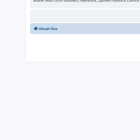
straně nebo cizím osobám, nepřebírá „Spolek myslivců Líšnice“
Obsah fóra