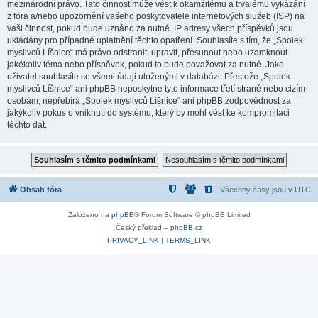
mezinárodní právo. Tato činnost může vést k okamžitému a trvalému vykázání
z fóra a/nebo upozornění vašeho poskytovatele internetových služeb (ISP) na
vaši činnost, pokud bude uznáno za nutné. IP adresy všech příspěvků jsou
ukládány pro případné uplatnění těchto opatření. Souhlasíte s tím, že „Spolek
myslivců Líšnice“ má právo odstranit, upravit, přesunout nebo uzamknout
jakékoliv téma nebo příspěvek, pokud to bude považovat za nutné. Jako
uživatel souhlasíte se všemi údaji uloženými v databázi. Přestože „Spolek
myslivců Líšnice“ ani phpBB neposkytne tyto informace třetí straně nebo cizím
osobám, nepřebírá „Spolek myslivců Líšnice“ ani phpBB zodpovědnost za
jakýkoliv pokus o vniknutí do systému, který by mohl vést ke kompromitaci
těchto dat.
Obsah fóra
Všechny časy jsou v
UTC
Založeno na
phpBB
® Forum Software © phpBB Limited
Český překlad –
phpBB.cz
PRIVACY_LINK
|
TERMS_LINK