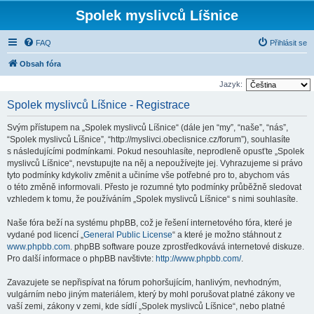
Spolek myslivců Líšnice
FAQ
Přihlásit se
Obsah fóra
Jazyk:
Spolek myslivců Líšnice - Registrace
Svým přístupem na „Spolek myslivců Líšnice“ (dále jen “my”, “naše”, “nás”,
“Spolek myslivců Líšnice”, “http://myslivci.obeclisnice.cz/forum”), souhlasíte
s následujícími podmínkami. Pokud nesouhlasíte, neprodleně opusťte „Spolek
myslivců Líšnice“, nevstupujte na něj a nepoužívejte jej. Vyhrazujeme si právo
tyto podmínky kdykoliv změnit a učiníme vše potřebné pro to, abychom vás
o této změně informovali. Přesto je rozumné tyto podmínky průběžně sledovat
vzhledem k tomu, že používáním „Spolek myslivců Líšnice“ s nimi souhlasíte.
Naše fóra beží na systému phpBB, což je řešení internetového fóra, které je
vydané pod licencí „
General Public License
“ a které je možno stáhnout z
www.phpbb.com
. phpBB software pouze zprostředkovává internetové diskuze.
Pro další informace o phpBB navštivte:
http://www.phpbb.com/
.
Zavazujete se nepřispívat na fórum pohoršujícím, hanlivým, nevhodným,
vulgárním nebo jiným materiálem, který by mohl porušovat platné zákony ve
vaší zemi, zákony v zemi, kde sídlí „Spolek myslivců Líšnice“, nebo platné