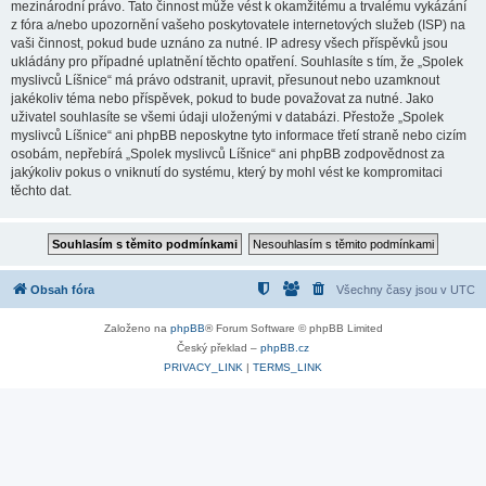
mezinárodní právo. Tato činnost může vést k okamžitému a trvalému vykázání
z fóra a/nebo upozornění vašeho poskytovatele internetových služeb (ISP) na
vaši činnost, pokud bude uznáno za nutné. IP adresy všech příspěvků jsou
ukládány pro případné uplatnění těchto opatření. Souhlasíte s tím, že „Spolek
myslivců Líšnice“ má právo odstranit, upravit, přesunout nebo uzamknout
jakékoliv téma nebo příspěvek, pokud to bude považovat za nutné. Jako
uživatel souhlasíte se všemi údaji uloženými v databázi. Přestože „Spolek
myslivců Líšnice“ ani phpBB neposkytne tyto informace třetí straně nebo cizím
osobám, nepřebírá „Spolek myslivců Líšnice“ ani phpBB zodpovědnost za
jakýkoliv pokus o vniknutí do systému, který by mohl vést ke kompromitaci
těchto dat.
Obsah fóra
Všechny časy jsou v
UTC
Založeno na
phpBB
® Forum Software © phpBB Limited
Český překlad –
phpBB.cz
PRIVACY_LINK
|
TERMS_LINK