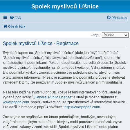
Spolek myslivců Líšnice
FAQ
Přihlásit se
Obsah fóra
Jazyk:
Spolek myslivců Líšnice - Registrace
Svým přístupem na „Spolek myslivců Líšnice“ (dále jen “my”, “naše”, “nás”,
“Spolek myslivců Líšnice”, “http://myslivci.obeclisnice.cz/forum”), souhlasíte
s následujícími podmínkami. Pokud nesouhlasíte, neprodleně opusťte „Spolek
myslivců Líšnice“, nevstupujte na něj a nepoužívejte jej. Vyhrazujeme si právo
tyto podmínky kdykoliv změnit a učiníme vše potřebné pro to, abychom vás
o této změně informovali. Přesto je rozumné tyto podmínky průběžně sledovat
vzhledem k tomu, že používáním „Spolek myslivců Líšnice“ s nimi souhlasíte.
Naše fóra beží na systému phpBB, což je řešení internetového fóra, které je
vydané pod licencí „
General Public License
“ a které je možno stáhnout z
www.phpbb.com
. phpBB software pouze zprostředkovává internetové diskuze.
Pro další informace o phpBB navštivte:
http://www.phpbb.com/
.
Zavazujete se nepřispívat na fórum pohoršujícím, hanlivým, nevhodným,
vulgárním nebo jiným materiálem, který by mohl porušovat platné zákony ve
vaší zemi, zákony v zemi, kde sídlí „Spolek myslivců Líšnice“, nebo platné