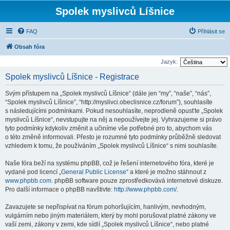
Spolek myslivců Líšnice
FAQ
Přihlásit se
Obsah fóra
Jazyk:
Spolek myslivců Líšnice - Registrace
Svým přístupem na „Spolek myslivců Líšnice“ (dále jen “my”, “naše”, “nás”,
“Spolek myslivců Líšnice”, “http://myslivci.obeclisnice.cz/forum”), souhlasíte
s následujícími podmínkami. Pokud nesouhlasíte, neprodleně opusťte „Spolek
myslivců Líšnice“, nevstupujte na něj a nepoužívejte jej. Vyhrazujeme si právo
tyto podmínky kdykoliv změnit a učiníme vše potřebné pro to, abychom vás
o této změně informovali. Přesto je rozumné tyto podmínky průběžně sledovat
vzhledem k tomu, že používáním „Spolek myslivců Líšnice“ s nimi souhlasíte.
Naše fóra beží na systému phpBB, což je řešení internetového fóra, které je
vydané pod licencí „
General Public License
“ a které je možno stáhnout z
www.phpbb.com
. phpBB software pouze zprostředkovává internetové diskuze.
Pro další informace o phpBB navštivte:
http://www.phpbb.com/
.
Zavazujete se nepřispívat na fórum pohoršujícím, hanlivým, nevhodným,
vulgárním nebo jiným materiálem, který by mohl porušovat platné zákony ve
vaší zemi, zákony v zemi, kde sídlí „Spolek myslivců Líšnice“, nebo platné