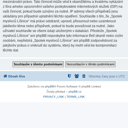
mezinárodní právo. Tato činnost může vést k okamžitému a trvalému vykázání
z fóra a/nebo upozornění vašeho poskytovatele internetových služeb (ISP) na
vaši činnost, pokud bude uznáno za nutné. IP adresy všech příspěvků jsou
ukládány pro případné uplatnění těchto opatření. Souhlasíte s tím, že „Spolek
myslivců Líšnice“ má právo odstranit, upravit, přesunout nebo uzamknout
jakékoliv téma nebo příspěvek, pokud to bude považovat za nutné. Jako
uživatel souhlasíte se všemi údaji uloženými v databázi. Přestože „Spolek
myslivců Líšnice“ ani phpBB neposkytne tyto informace třetí straně nebo cizím
osobám, nepřebírá „Spolek myslivců Líšnice“ ani phpBB zodpovědnost za
jakýkoliv pokus o vniknutí do systému, který by mohl vést ke kompromitaci
těchto dat.
Obsah fóra
Všechny časy jsou v
UTC
Založeno na
phpBB
® Forum Software © phpBB Limited
Český překlad –
phpBB.cz
PRIVACY_LINK
|
TERMS_LINK