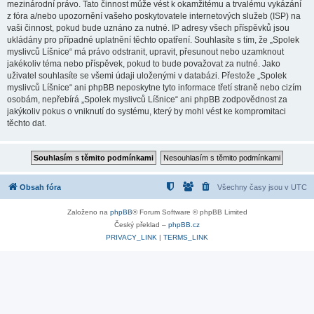
mezinárodní právo. Tato činnost může vést k okamžitému a trvalému vykázání
z fóra a/nebo upozornění vašeho poskytovatele internetových služeb (ISP) na
vaši činnost, pokud bude uznáno za nutné. IP adresy všech příspěvků jsou
ukládány pro případné uplatnění těchto opatření. Souhlasíte s tím, že „Spolek
myslivců Líšnice“ má právo odstranit, upravit, přesunout nebo uzamknout
jakékoliv téma nebo příspěvek, pokud to bude považovat za nutné. Jako
uživatel souhlasíte se všemi údaji uloženými v databázi. Přestože „Spolek
myslivců Líšnice“ ani phpBB neposkytne tyto informace třetí straně nebo cizím
osobám, nepřebírá „Spolek myslivců Líšnice“ ani phpBB zodpovědnost za
jakýkoliv pokus o vniknutí do systému, který by mohl vést ke kompromitaci
těchto dat.
Obsah fóra
Všechny časy jsou v
UTC
Založeno na
phpBB
® Forum Software © phpBB Limited
Český překlad –
phpBB.cz
PRIVACY_LINK
|
TERMS_LINK