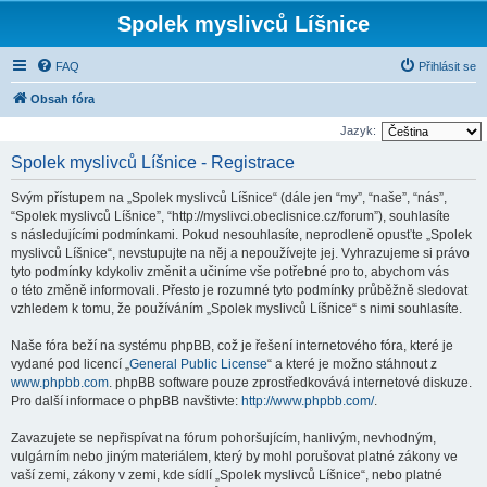
Spolek myslivců Líšnice
FAQ
Přihlásit se
Obsah fóra
Jazyk:
Spolek myslivců Líšnice - Registrace
Svým přístupem na „Spolek myslivců Líšnice“ (dále jen “my”, “naše”, “nás”,
“Spolek myslivců Líšnice”, “http://myslivci.obeclisnice.cz/forum”), souhlasíte
s následujícími podmínkami. Pokud nesouhlasíte, neprodleně opusťte „Spolek
myslivců Líšnice“, nevstupujte na něj a nepoužívejte jej. Vyhrazujeme si právo
tyto podmínky kdykoliv změnit a učiníme vše potřebné pro to, abychom vás
o této změně informovali. Přesto je rozumné tyto podmínky průběžně sledovat
vzhledem k tomu, že používáním „Spolek myslivců Líšnice“ s nimi souhlasíte.
Naše fóra beží na systému phpBB, což je řešení internetového fóra, které je
vydané pod licencí „
General Public License
“ a které je možno stáhnout z
www.phpbb.com
. phpBB software pouze zprostředkovává internetové diskuze.
Pro další informace o phpBB navštivte:
http://www.phpbb.com/
.
Zavazujete se nepřispívat na fórum pohoršujícím, hanlivým, nevhodným,
vulgárním nebo jiným materiálem, který by mohl porušovat platné zákony ve
vaší zemi, zákony v zemi, kde sídlí „Spolek myslivců Líšnice“, nebo platné