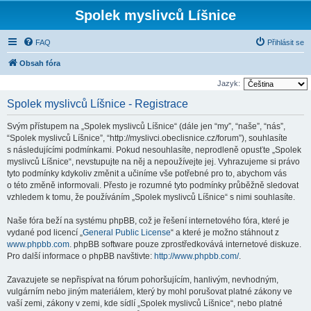
Spolek myslivců Líšnice
FAQ
Přihlásit se
Obsah fóra
Jazyk:
Spolek myslivců Líšnice - Registrace
Svým přístupem na „Spolek myslivců Líšnice“ (dále jen “my”, “naše”, “nás”,
“Spolek myslivců Líšnice”, “http://myslivci.obeclisnice.cz/forum”), souhlasíte
s následujícími podmínkami. Pokud nesouhlasíte, neprodleně opusťte „Spolek
myslivců Líšnice“, nevstupujte na něj a nepoužívejte jej. Vyhrazujeme si právo
tyto podmínky kdykoliv změnit a učiníme vše potřebné pro to, abychom vás
o této změně informovali. Přesto je rozumné tyto podmínky průběžně sledovat
vzhledem k tomu, že používáním „Spolek myslivců Líšnice“ s nimi souhlasíte.
Naše fóra beží na systému phpBB, což je řešení internetového fóra, které je
vydané pod licencí „
General Public License
“ a které je možno stáhnout z
www.phpbb.com
. phpBB software pouze zprostředkovává internetové diskuze.
Pro další informace o phpBB navštivte:
http://www.phpbb.com/
.
Zavazujete se nepřispívat na fórum pohoršujícím, hanlivým, nevhodným,
vulgárním nebo jiným materiálem, který by mohl porušovat platné zákony ve
vaší zemi, zákony v zemi, kde sídlí „Spolek myslivců Líšnice“, nebo platné