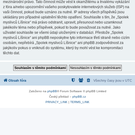
mezinárodní právo. Tato činnost může vést k okamžitému a trvalému vykázání
z fóra a/nebo upozornění vašeho poskytovatele internetových služeb (ISP) na
vaši činnost, pokud bude uznáno za nutné. IP adresy všech příspěvků jsou
ukládány pro případné uplatnění těchto opatření. Souhlasíte s tím, že „Spolek
myslivců Líšnice“ má právo odstranit, upravit, přesunout nebo uzamknout
jakékoliv téma nebo příspěvek, pokud to bude považovat za nutné. Jako
uživatel souhlasíte se všemi údaji uloženými v databázi. Přestože „Spolek
myslivců Líšnice“ ani phpBB neposkytne tyto informace třetí straně nebo cizím
osobám, nepřebírá „Spolek myslivců Líšnice“ ani phpBB zodpovědnost za
jakýkoliv pokus o vniknutí do systému, který by mohl vést ke kompromitaci
těchto dat.
Obsah fóra
Všechny časy jsou v
UTC
Založeno na
phpBB
® Forum Software © phpBB Limited
Český překlad –
phpBB.cz
PRIVACY_LINK
|
TERMS_LINK