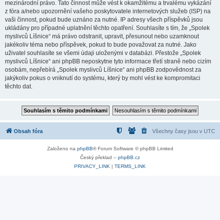
mezinárodní právo. Tato činnost může vést k okamžitému a trvalému vykázání
z fóra a/nebo upozornění vašeho poskytovatele internetových služeb (ISP) na
vaši činnost, pokud bude uznáno za nutné. IP adresy všech příspěvků jsou
ukládány pro případné uplatnění těchto opatření. Souhlasíte s tím, že „Spolek
myslivců Líšnice“ má právo odstranit, upravit, přesunout nebo uzamknout
jakékoliv téma nebo příspěvek, pokud to bude považovat za nutné. Jako
uživatel souhlasíte se všemi údaji uloženými v databázi. Přestože „Spolek
myslivců Líšnice“ ani phpBB neposkytne tyto informace třetí straně nebo cizím
osobám, nepřebírá „Spolek myslivců Líšnice“ ani phpBB zodpovědnost za
jakýkoliv pokus o vniknutí do systému, který by mohl vést ke kompromitaci
těchto dat.
Obsah fóra
Všechny časy jsou v
UTC
Založeno na
phpBB
® Forum Software © phpBB Limited
Český překlad –
phpBB.cz
PRIVACY_LINK
|
TERMS_LINK