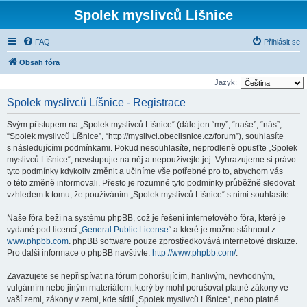
Spolek myslivců Líšnice
FAQ
Přihlásit se
Obsah fóra
Jazyk:
Spolek myslivců Líšnice - Registrace
Svým přístupem na „Spolek myslivců Líšnice“ (dále jen “my”, “naše”, “nás”,
“Spolek myslivců Líšnice”, “http://myslivci.obeclisnice.cz/forum”), souhlasíte
s následujícími podmínkami. Pokud nesouhlasíte, neprodleně opusťte „Spolek
myslivců Líšnice“, nevstupujte na něj a nepoužívejte jej. Vyhrazujeme si právo
tyto podmínky kdykoliv změnit a učiníme vše potřebné pro to, abychom vás
o této změně informovali. Přesto je rozumné tyto podmínky průběžně sledovat
vzhledem k tomu, že používáním „Spolek myslivců Líšnice“ s nimi souhlasíte.
Naše fóra beží na systému phpBB, což je řešení internetového fóra, které je
vydané pod licencí „
General Public License
“ a které je možno stáhnout z
www.phpbb.com
. phpBB software pouze zprostředkovává internetové diskuze.
Pro další informace o phpBB navštivte:
http://www.phpbb.com/
.
Zavazujete se nepřispívat na fórum pohoršujícím, hanlivým, nevhodným,
vulgárním nebo jiným materiálem, který by mohl porušovat platné zákony ve
vaší zemi, zákony v zemi, kde sídlí „Spolek myslivců Líšnice“, nebo platné